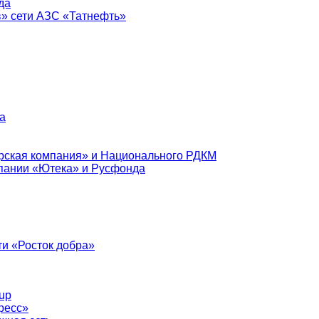
да
в» сети АЗС «Татнефть»
а
рская компания» и Национального РДКМ
пании «Ютека» и Русфонда
и «Росток добра»
up
ресс»