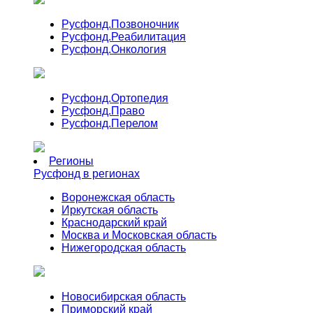
Русфонд.
Позвоночник
Русфонд.
Реабилитация
Русфонд.
Онкология
Русфонд.
Ортопедия
Русфонд.
Право
Русфонд.
Перелом
Регионы
Русфонд в регионах
Воронежская область
Иркутская область
Краснодарский край
Москва и Московская область
Нижегородская область
Новосибирская область
Приморский край