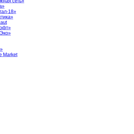
жная сеть»
а»
тал-18»
ктика»
aut
софт»
рЭко»
т»
e Market