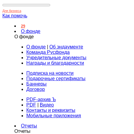
Для бизнеса
Как помочь
29
О фонде
О фонде
О фонде
|
Об эндаументе
Команда Русфонда
Учредительные документы
Награды и благодарности
Подписка на новости
Подарочные сертификаты
Баннеры
Договор
PDF-архив Ъ
PDF
|
Видео
Контакты и реквизиты
Мобильные приложения
Отчеты
Отчеты