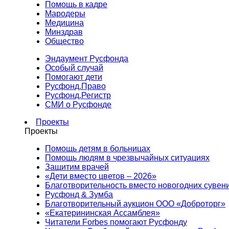
Помощь в кадре
Мародеры
Медицина
Минздрав
Общество
Эндаумент Русфонда
Особый случай
Помогают дети
Русфонд.Право
Русфонд.Регистр
СМИ о Русфонде
Проекты
Проекты
Помощь детям в больницах
Помощь людям в чрезвычайных ситуациях
Защитим врачей
«Дети вместо цветов – 2026»
Благотворительность вместо новогодних сувен
Русфонд & Зумба
Благотворительный аукцион ООО «Доброторг»
«Екатерининская Ассамблея»
Читатели Forbes помогают Русфонду