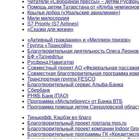
Читатели «Свободной прессы» – детям Русфон
Помощь детям Татарстана от «Клуба чемпионо
Крылья добра («Уральские авиалинии»)
Мили милосердия
S7 Priority (S7 Airlines)
«Сказки для жизни»
«Активный гражданин» и «Миллион призов»
Группа «Трансойл»
Благотворительная деятельность Олега Леонов
БФ «Татнефть»
Русфонд.Навигатор
Совместный проект АО «Федеральная пассажи
Совместная благотворительная программа ком
Транспортная группа FESCO
Благотворительный сервис Альфа-Банка
Сбербанк
РНКБ Банк (ПАО)
Программа «Мультибонус» от Банка ВТБ
Программа помощи детям Свердловской област
Тинькофф. Кэшбэк во благо
Благотворительный проект портала mos.ru
Благотворительный проект компании Indoor Gro
Благотворительные программы ГК «Кредитэксп