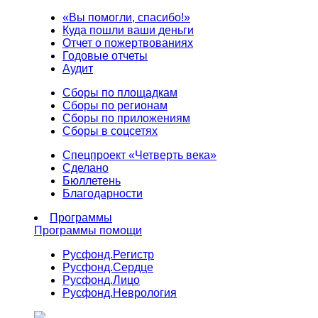
«Вы помогли, спасибо!»
Куда пошли ваши деньги
Отчет о пожертвованиях
Годовые отчеты
Аудит
Сборы по площадкам
Сборы по регионам
Сборы по приложениям
Сборы в соцсетях
Спецпроект «Четверть века»
Сделано
Бюллетень
Благодарности
Программы
Программы помощи
Русфонд.
Регистр
Русфонд.
Сердце
Русфонд.
Лицо
Русфонд.
Неврология