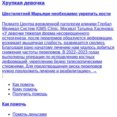
Хрупкая девочка
Шестилетней Марьяше необходимо укрепить кости
Педиатр Центра врожденной патологии клиники Глобал
Медикал Систем (GMS Clinic, Москва) Татьяна Хасянова:
«У девочки тяжелая форма несовершенного
остеогенеза, после переломов образуются деформации,
возникает мышечная слабость, развивается сколиоз.
Благодаря рано начатому лечению нам удалось добиться
снижения частоты переломов. В 2022–2023 годах
выполнены операции по исправлению костных
деформаций, укреплению бедер телескопическими
стержнями. Для предотвращения риска переломов
нужно продолжить лечение и реабилитацию». →
;
Как помочь
Кому помочь
Получить помощь
Как помочь
Помочь деньгами