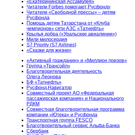
«Екатерининская Ассамблея»
Читатели Forbes помогают Русфонду
Читатели «Свободной прессы» – детям
Русфонда
Помощь детям Татарстана от «Клуба
чемпионов» сети АЗС «Татнефть»
Крылья добра («Уральские авиалинии»)
Мили милосердия
S7 Priority (S7 Airlines)
«Сказки для жизни»
«Активный гражданин» и «Миллион призов»
Группа «Трансойл»
Благотворительная деятельность
Олега Леонова
БФ «Татнефть»
Русфонд.Навигатор
Совместный проект АО «Федеральная
пассажирская компания» и Национального
РДКМ
Совместная благотворительная программа
компании «Ютека» и Русфонда
Транспортная группа FESCO
Благотворительный сервис Альфа-Банка
Сбербанк