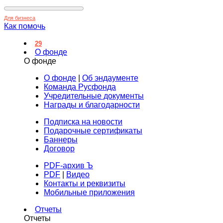
Для бизнеса
Как помочь
29
О фонде
О фонде
О фонде
|
Об эндаументе
Команда Русфонда
Учредительные документы
Награды и благодарности
Подписка на новости
Подарочные сертификаты
Баннеры
Договор
PDF-архив Ъ
PDF
|
Видео
Контакты и реквизиты
Мобильные приложения
Отчеты
Отчеты