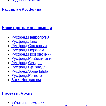
Годовые отчеты
Рассылки Русфонда
Наши программы помощи
Русфонд.Неврология
Русфонд.Лицо
Русфонд.Онкология
Русфонд.Перелом
Русфонд.Позвоночник
Русфонд.Реабилитация
Русфонд.Сердце
Русфонд.Ортопедия
Русфонд.Spina bifida
Русфонд.Регистр
Варя Иштрякова
Проекты. Архив
«Учитель помощи»