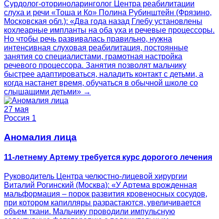
Сурдолог-оториноларинголог Центра реабилитации
слуха и речи «Тоша и Ко» Полина Рубинштейн (Фрязино,
Московская обл.): «Два года назад Глебу установлены
кохлеарные импланты на оба уха и речевые процессоры.
Но чтобы речь развивалась правильно, нужна
интенсивная слуховая реабилитация, постоянные
занятия со специалистами, грамотная настройка
речевого процессора. Занятия позволят мальчику
быстрее адаптироваться, наладить контакт с детьми, а
когда настанет время, обучаться в обычной школе со
слышащими детьми» →
27 мая
Россия 1
Аномалия лица
11-летнему Артему требуется курс дорогого лечения
Руководитель Центра челюстно-лицевой хирургии
Виталий Рогинский (Москва): «У Артема врожденная
мальформация – порок развития кровеносных сосудов,
при котором капилляры разрастаются, увеличивается
объем ткани. Мальчику проводили импульсную