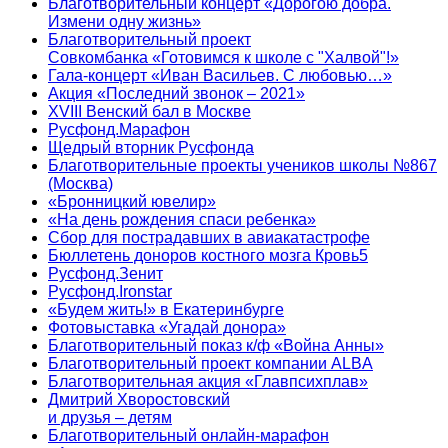
Благотворительный концерт «Дорогою добра.
Измени одну жизнь»
Благотворительный проект
Совкомбанка «Готовимся к школе с "Халвой"!»
Гала-концерт «Иван Васильев. С любовью…»
Акция «Последний звонок – 2021»
XVIII Венский бал в Москве
Русфонд.Марафон
Щедрый вторник Русфонда
Благотворительные проекты учеников школы №867
(Москва)
«Бронницкий ювелир»
«На день рождения спаси ребенка»
Сбор для пострадавших в авиакатастрофе
Бюллетень доноров костного мозга Кровь5
Русфонд.Зенит
Русфонд.Ironstar
«Будем жить!» в Екатеринбурге
Фотовыставка «Угадай донора»
Благотворительный показ к/ф «Война Анны»
Благотворительный проект компании ALBA
Благотворительная акция «Главпсихплав»
Дмитрий Хворостовский
и друзья – детям
Благотворительный онлайн‑марафон