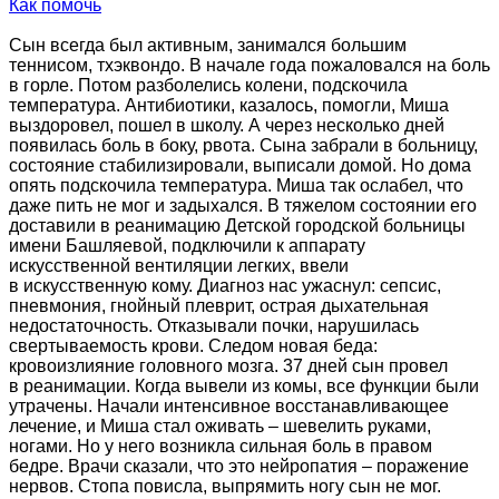
Как помочь
Сын всегда был активным, занимался большим
теннисом, тхэквондо. В начале года пожаловался на боль
в горле. Потом разболелись колени, подскочила
температура. Антибиотики, казалось, помогли, Миша
выздоровел, пошел в школу. А через несколько дней
появилась боль в боку, рвота. Сына забрали в больницу,
состояние стабилизировали, выписали домой. Но дома
опять подскочила температура. Миша так ослабел, что
даже пить не мог и задыхался. В тяжелом состоянии его
доставили в реанимацию Детской городской больницы
имени Башляевой, подключили к аппарату
искусственной вентиляции легких, ввели
в искусственную кому. Диагноз нас ужаснул: сепсис,
пневмония, гнойный плеврит, острая дыхательная
недостаточность. Отказывали почки, нарушилась
свертываемость крови. Следом новая беда:
кровоизлияние головного мозга. 37 дней сын провел
в реанимации. Когда вывели из комы, все функции были
утрачены. Начали интенсивное восстанавливающее
лечение, и Миша стал оживать – шевелить руками,
ногами. Но у него возникла сильная боль в правом
бедре. Врачи сказали, что это нейропатия – поражение
нервов. Стопа повисла, выпрямить ногу сын не мог.