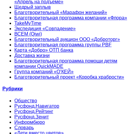
«Апрель на подъеме»
Щедрый заплыв
Благотворительный «Марафон желаний»
Благотворительная программа компании «Флора»
TakeMyTime
Экспедиция «Совпадение»
ВСЕМ (Qiwi)
Благотворительный аукцион ООО «Доброторг»
Благотворительная программа группы PBF
Карта «Добро» ОТП банка
Доставка жизни
Благотворительная программа помощи детям
компании QuickMADE
Группа компаний «О’КЕЙ»
Благотворительный проект «Коробка храбрости»
Рубрики
Общество
Русфонд.Навигатор
Русфонд.Рейтинг
Русфонд.Зенит
Информбюро
Словарь
«Дети вместо цветов»