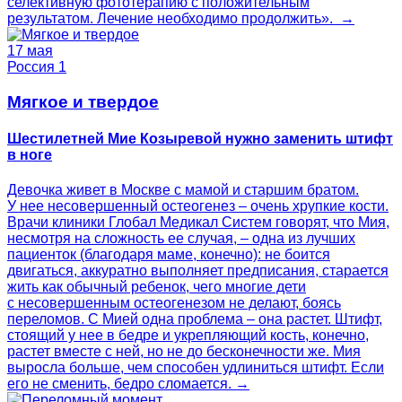
селективную фототерапию с положительным
результатом. Лечение необходимо продолжить». →
17 мая
Россия 1
Мягкое и твердое
Шестилетней Мие Козыревой нужно заменить штифт
в ноге
Девочка живет в Москве с мамой и старшим братом.
У нее несовершенный остеогенез – очень хрупкие кости.
Врачи клиники Глобал Медикал Систем говорят, что Мия,
несмотря на сложность ее случая, – одна из лучших
пациенток (благодаря маме, конечно): не боится
двигаться, аккуратно выполняет предписания, старается
жить как обычный ребенок, чего многие дети
с несовершенным остеогенезом не делают, боясь
переломов. С Мией одна проблема – она растет. Штифт,
стоящий у нее в бедре и укрепляющий кость, конечно,
растет вместе с ней, но не до бесконечности же. Мия
выросла больше, чем способен удлиниться штифт. Если
его не сменить, бедро сломается. →