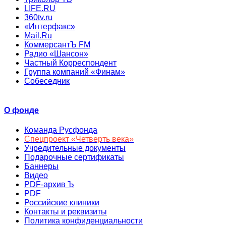
LIFE.RU
360tv.ru
«Интерфакс»
Mail.Ru
КоммерсантЪ FM
Радио «Шансон»
Частный Корреспондент
Группа компаний «Финам»
Собеседник
О фонде
Команда Русфонда
Спецпроект «Четверть века»
Учредительные документы
Подарочные сертификаты
Баннеры
Видео
PDF-архив Ъ
PDF
Российские клиники
Контакты и реквизиты
Политика конфиденциальности