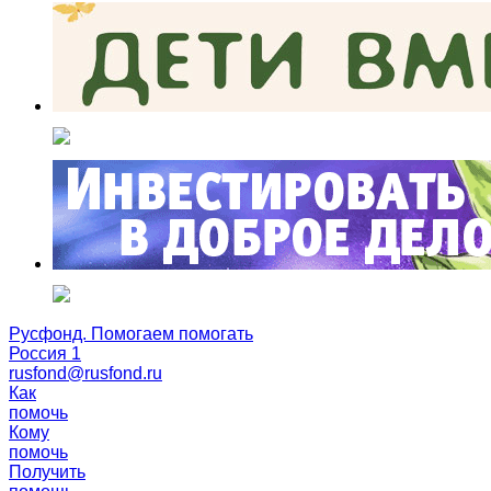
Русфонд. Помогаем помогать
Россия 1
rusfond@rusfond.ru
Как
помочь
Кому
помочь
Получить