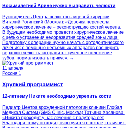
Восьмилетней Арине нужно выправить челюсти
Руководитель Центра челюстно-лицевой хирургии
Виталий Рогинский (Москва): «Девочка перенесла
хирургическое лечение – реконструкцию костей черепа.
В будущем необходимо провести хирургическое лечение
с целью устранения недоразвития средней зоны лица.
Подготовку к операции нужно начать с ортодонтического
лечения: с помощью несъемных аппаратов расширить
верхнюю челюсть, исправить скученное положение
зубов, нормализовать прикус». →
11 апреля
Россия 1
Хрупкий программист
12-летнему Никите необходимо укрепить кости
Педиатр Центра врожденной патологии клиники Глобал
Медикал Систем (GMS Clinic, Москва) Татьяна Хасянова:
«Никита проходит у нас лечение с полутора лет.
Благодаря этому он ходит, очно учится в школе, отличник.
В последние два года мальчик перенес две операции –