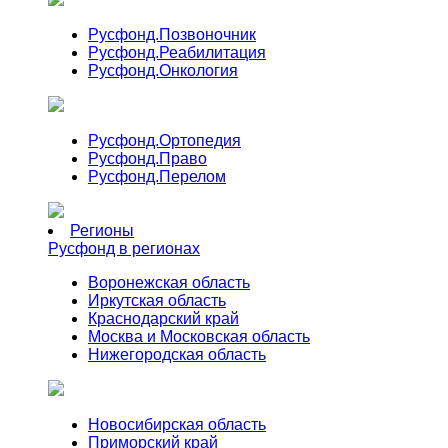
Русфонд.
Позвоночник
Русфонд.
Реабилитация
Русфонд.
Онкология
Русфонд.
Ортопедия
Русфонд.
Право
Русфонд.
Перелом
Регионы
Русфонд в регионах
Воронежская область
Иркутская область
Краснодарский край
Москва и Московская область
Нижегородская область
Новосибирская область
Приморский край