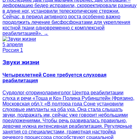
деформацию бедер исправили, скорректировали разницу
в длине ног, установили телескопические стержни.
Сейчас, в период активного роста особенно важно
продолжить лечение бисфосфонатами для укрепления
костной ткани одновременно с комплексной
реабилитацией». →
5 апреля
Россия 1
Звуки жизни
Четырехлетней Соне требуется слуховая
реабилитация
Сурдолог-оториноларинголог Центра реабилитации
слуха и речи «Тоша и Ко» Полина Рубинштейн (Фрязино,
Московская обл.): «В полтора года Соне установили
слуховые импланты на оба уха. Она стала слышать
звуки, подражать им, сейчас уже говорит небольшими
предложениями. Чтобы речь развивалась правильно,
девочке нужна интенсивная реабилитация. Регулярные
занятия со специалистами, грамотная настройка
речевого процессора способствуют социальной