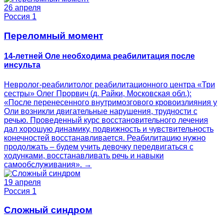
26 апреля
Россия 1
Переломный момент
14-летней Оле необходима реабилитация после
инсульта
Невролог-реабилитолог реабилитационного центра «Три
сестры» Олег Прорвич (д. Райки, Московская обл.):
«После перенесенного внутримозгового кровоизлияния у
Оли возникли двигательные нарушения, трудности с
речью. Проведенный курс восстановительного лечения
дал хорошую динамику, подвижность и чувствительность
конечностей восстанавливается. Реабилитацию нужно
продолжать – будем учить девочку передвигаться с
ходунками, восстанавливать речь и навыки
самообслуживания». →
19 апреля
Россия 1
Сложный синдром