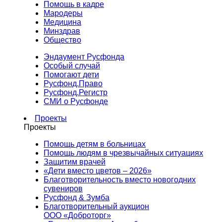
Помощь в кадре
Мародеры
Медицина
Минздрав
Общество
Эндаумент Русфонда
Особый случай
Помогают дети
Русфонд.Право
Русфонд.Регистр
СМИ о Русфонде
Проекты
Проекты
Помощь детям в больницах
Помощь людям в чрезвычайных ситуациях
Защитим врачей
«Дети вместо цветов – 2026»
Благотворительность вместо новогодних
сувениров
Русфонд & Зумба
Благотворительный аукцион
ООО «Доброторг»