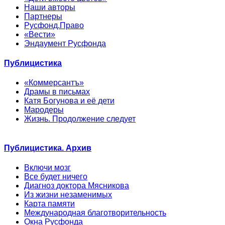
Наши авторы
Партнеры
Русфонд.Право
«Вести»
Эндаумент Русфонда
Публицистика
«Коммерсантъ»
Драмы в письмах
Катя Богунова и её дети
Мародеры
Жизнь. Продолжение следует
Публицистика. Архив
Включи мозг
Все будет ничего
Диагноз доктора Мясникова
Из жизни незаменимых
Карта памяти
Международная благотворительность
Окна Русфонда