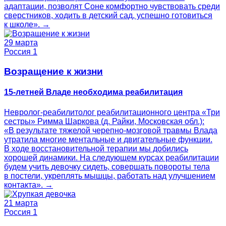
адаптации, позволят Соне комфортно чувствовать среди
сверстников, ходить в детский сад, успешно готовиться
к школе». →
29 марта
Россия 1
Возращение к жизни
15-летней Владе необходима реабилитация
Невролог-реабилитолог реабилитационного центра «Три
сестры» Римма Шаркова (д. Райки, Московская обл.):
«В результате тяжелой черепно-мозговой травмы Влада
утратила многие ментальные и двигательные функции.
В ходе восстановительной терапии мы добились
хорошей динамики. На следующем курсах реабилитации
будем учить девочку сидеть, совершать повороты тела
в постели, укреплять мышцы, работать над улучшением
контакта». →
21 марта
Россия 1