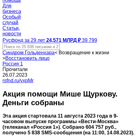
помощь
Для
бизнеса
Особый
случай
Статьи,
новости
Русфонд за 29 лет
24,571 МЛРД ₽
39 799
Синдром Гольденхара
<
Возвращение к жизни
>
Восстановить лицо
Россия 1
Прочитали
26.07.2023
rsfnd.ru/yxpMr
Акция помощи Мише Щуркову.
Деньги собраны
Эта акция стартовала 11 августа 2023 года в 9-
часовом выпуске программы «Вести-Москва»
(телеканал «Россия 1»). Собрано 604 757 руб.,
получено 5 838 SMS-сообщения (на 11:00, 14.08.2023).