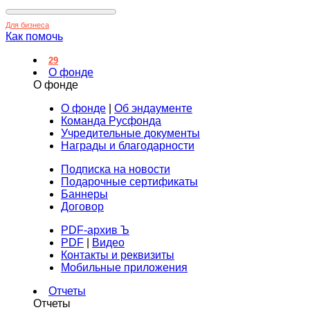
Для бизнеса
Как помочь
29
О фонде
О фонде
О фонде
|
Об эндаументе
Команда Русфонда
Учредительные документы
Награды и благодарности
Подписка на новости
Подарочные сертификаты
Баннеры
Договор
PDF-архив Ъ
PDF
|
Видео
Контакты и реквизиты
Мобильные приложения
Отчеты
Отчеты