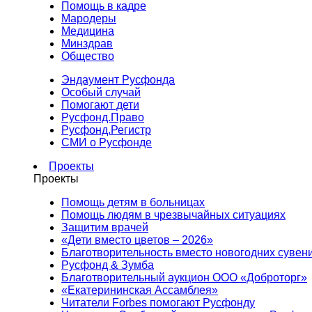
Помощь в кадре
Мародеры
Медицина
Минздрав
Общество
Эндаумент Русфонда
Особый случай
Помогают дети
Русфонд.Право
Русфонд.Регистр
СМИ о Русфонде
Проекты
Проекты
Помощь детям в больницах
Помощь людям в чрезвычайных ситуациях
Защитим врачей
«Дети вместо цветов – 2026»
Благотворительность вместо новогодних сувен
Русфонд & Зумба
Благотворительный аукцион ООО «Доброторг»
«Екатерининская Ассамблея»
Читатели Forbes помогают Русфонду