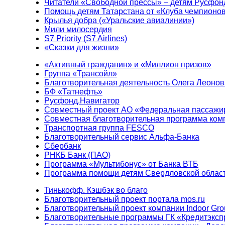
Читатели «Свободной прессы» – детям Русфон
Помощь детям Татарстана от «Клуба чемпионо
Крылья добра («Уральские авиалинии»)
Мили милосердия
S7 Priority (S7 Airlines)
«Сказки для жизни»
«Активный гражданин» и «Миллион призов»
Группа «Трансойл»
Благотворительная деятельность Олега Леонов
БФ «Татнефть»
Русфонд.Навигатор
Совместный проект АО «Федеральная пассажи
Совместная благотворительная программа ком
Транспортная группа FESCO
Благотворительный сервис Альфа-Банка
Сбербанк
РНКБ Банк (ПАО)
Программа «Мультибонус» от Банка ВТБ
Программа помощи детям Свердловской област
Тинькофф. Кэшбэк во благо
Благотворительный проект портала mos.ru
Благотворительный проект компании Indoor Gro
Благотворительные программы ГК «Кредитэксп