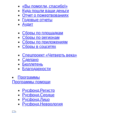
«Вы помогли, спасибо!»
Куда пошли ваши деньги
Отчет о пожертвованиях
Годовые отчеты
Аудит
Сборы по площадкам
Сборы по регионам
Сборы по приложениям
Сборы в соцсетях
Спецпроект «Четверть века»
Сделано
Бюллетень
Благодарности
Программы
Программы помощи
Русфонд.
Регистр
Русфонд.
Сердце
Русфонд.
Лицо
Русфонд.
Неврология