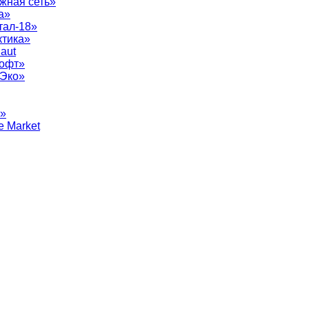
жная сеть»
а»
тал-18»
ктика»
aut
софт»
рЭко»
т»
e Market