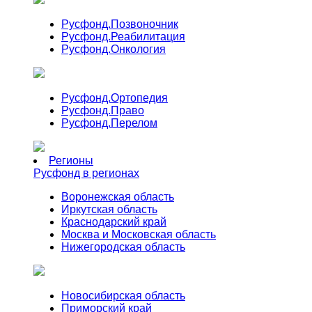
Русфонд.
Позвоночник
Русфонд.
Реабилитация
Русфонд.
Онкология
Русфонд.
Ортопедия
Русфонд.
Право
Русфонд.
Перелом
Регионы
Русфонд в регионах
Воронежская область
Иркутская область
Краснодарский край
Москва и Московская область
Нижегородская область
Новосибирская область
Приморский край