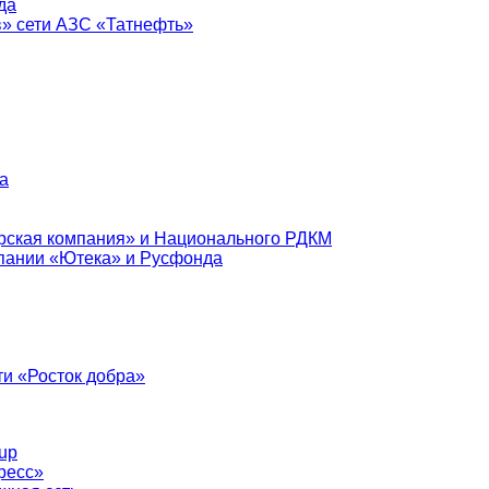
да
в» сети АЗС «Татнефть»
а
рская компания» и Национального РДКМ
пании «Ютека» и Русфонда
и «Росток добра»
up
ресс»