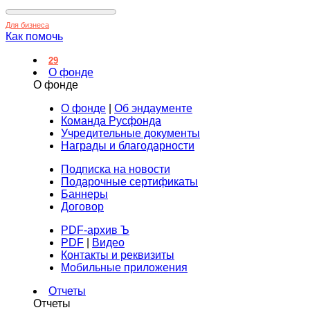
Для бизнеса
Как помочь
29
О фонде
О фонде
О фонде
|
Об эндаументе
Команда Русфонда
Учредительные документы
Награды и благодарности
Подписка на новости
Подарочные сертификаты
Баннеры
Договор
PDF-архив Ъ
PDF
|
Видео
Контакты и реквизиты
Мобильные приложения
Отчеты
Отчеты