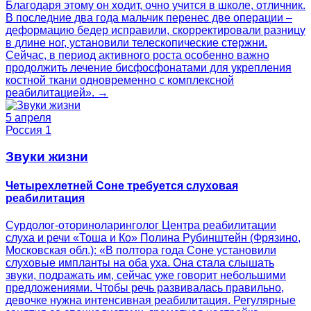
Благодаря этому он ходит, очно учится в школе, отличник.
В последние два года мальчик перенес две операции –
деформацию бедер исправили, скорректировали разницу
в длине ног, установили телескопические стержни.
Сейчас, в период активного роста особенно важно
продолжить лечение бисфосфонатами для укрепления
костной ткани одновременно с комплексной
реабилитацией». →
5 апреля
Россия 1
Звуки жизни
Четырехлетней Соне требуется слуховая
реабилитация
Сурдолог-оториноларинголог Центра реабилитации
слуха и речи «Тоша и Ко» Полина Рубинштейн (Фрязино,
Московская обл.): «В полтора года Соне установили
слуховые импланты на оба уха. Она стала слышать
звуки, подражать им, сейчас уже говорит небольшими
предложениями. Чтобы речь развивалась правильно,
девочке нужна интенсивная реабилитация. Регулярные