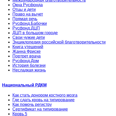
Международная благотворительность
Окна Русфонда
Отцы и дети
Право на вычет
Прямая речь
Русфонд.Бабочки
Русфонд.ДЦП
ДЦП в большом городе
Свои чужие дети
Энциклопедия российской благотворительности
Книга утешений
Жанна Фриске
Портрет врача
Русфонд.Дом
История болезни
Несладкая жизнь
Национальный РДКМ
Как стать донором костного мозга
Где сдать кровь на типирование
Как помочь регистру
Сертификат на типирование
Кровь 5