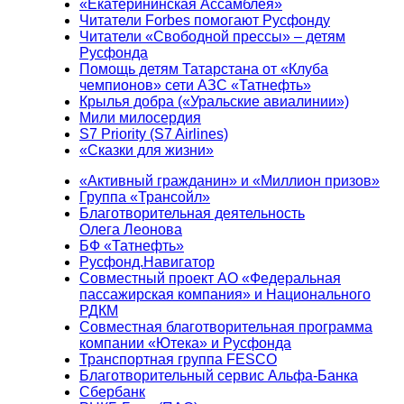
«Екатерининская Ассамблея»
Читатели Forbes помогают Русфонду
Читатели «Свободной прессы» – детям
Русфонда
Помощь детям Татарстана от «Клуба
чемпионов» сети АЗС «Татнефть»
Крылья добра («Уральские авиалинии»)
Мили милосердия
S7 Priority (S7 Airlines)
«Сказки для жизни»
«Активный гражданин» и «Миллион призов»
Группа «Трансойл»
Благотворительная деятельность
Олега Леонова
БФ «Татнефть»
Русфонд.Навигатор
Совместный проект АО «Федеральная
пассажирская компания» и Национального
РДКМ
Совместная благотворительная программа
компании «Ютека» и Русфонда
Транспортная группа FESCO
Благотворительный сервис Альфа-Банка
Сбербанк