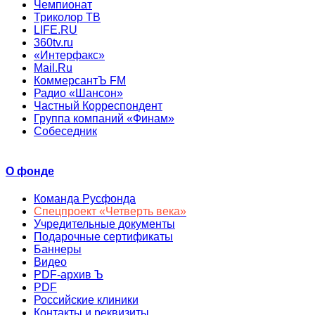
Чемпионат
Триколор ТВ
LIFE.RU
360tv.ru
«Интерфакс»
Mail.Ru
КоммерсантЪ FM
Радио «Шансон»
Частный Корреспондент
Группа компаний «Финам»
Собеседник
О фонде
Команда Русфонда
Спецпроект «Четверть века»
Учредительные документы
Подарочные сертификаты
Баннеры
Видео
PDF-архив Ъ
PDF
Российские клиники
Контакты и реквизиты