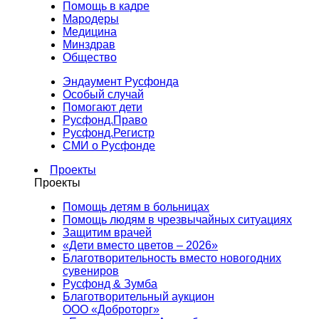
Помощь в кадре
Мародеры
Медицина
Минздрав
Общество
Эндаумент Русфонда
Особый случай
Помогают дети
Русфонд.Право
Русфонд.Регистр
СМИ о Русфонде
Проекты
Проекты
Помощь детям в больницах
Помощь людям в чрезвычайных ситуациях
Защитим врачей
«Дети вместо цветов – 2026»
Благотворительность вместо новогодних
сувениров
Русфонд & Зумба
Благотворительный аукцион
ООО «Доброторг»