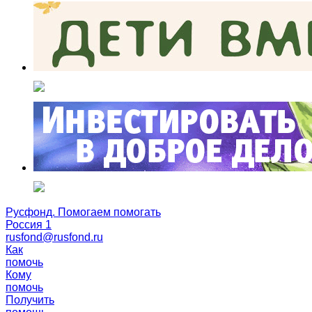
Русфонд. Помогаем помогать
Россия 1
rusfond@rusfond.ru
Как
помочь
Кому
помочь
Получить