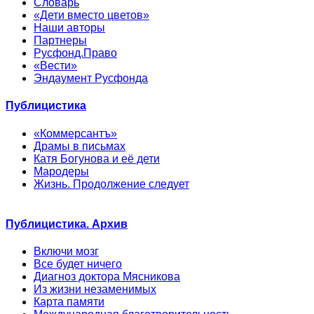
Словарь
«Дети вместо цветов»
Наши авторы
Партнеры
Русфонд.Право
«Вести»
Эндаумент Русфонда
Публицистика
«Коммерсантъ»
Драмы в письмах
Катя Богунова и её дети
Мародеры
Жизнь. Продолжение следует
Публицистика. Архив
Включи мозг
Все будет ничего
Диагноз доктора Мясникова
Из жизни незаменимых
Карта памяти