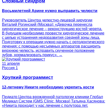
Сложный синдром
Восьмилетней Арине нужно выправить челюсти
Руководитель Центра челюстно-лицевой хирургии
Виталий Рогинский (Москва): «Девочка перенесла
хирургическое лечение – реконструкцию костей черепа.
В будущем необходимо провести хирургическое лечение
с целью устранения недоразвития средней зоны лица.
Подготовку к операции нужно начать с ортодонтического
лечения: с помощью несъемных аппаратов расширить
верхнюю челюсть, исправить скученное положение
зубов, нормализовать прикус». →
11 апреля
Россия 1
Хрупкий программист
12-летнему Никите необходимо укрепить кости
Педиатр Центра врожденной патологии клиники Глобал
Медикал Систем (GMS Clinic, Москва) Татьяна Хасянова:
«Никита проходит у нас лечение с полутора лет.