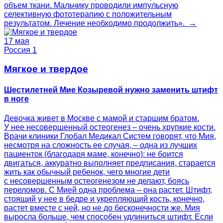
объем ткани. Мальчику проводили импульсную
селективную фототерапию с положительным
результатом. Лечение необходимо продолжить». →
17 мая
Россия 1
Мягкое и твердое
Шестилетней Мие Козыревой нужно заменить штифт
в ноге
Девочка живет в Москве с мамой и старшим братом.
У нее несовершенный остеогенез – очень хрупкие кости.
Врачи клиники Глобал Медикал Систем говорят, что Мия,
несмотря на сложность ее случая, – одна из лучших
пациенток (благодаря маме, конечно): не боится
двигаться, аккуратно выполняет предписания, старается
жить как обычный ребенок, чего многие дети
с несовершенным остеогенезом не делают, боясь
переломов. С Мией одна проблема – она растет. Штифт,
стоящий у нее в бедре и укрепляющий кость, конечно,
растет вместе с ней, но не до бесконечности же. Мия
выросла больше, чем способен удлиниться штифт. Если