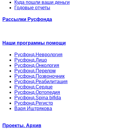
Куда пошли ваши деньги
Годовые отчеты
Рассылки Русфонда
Наши программы помощи
Русфонд.Неврология
Русфонд.Лицо
Русфонд.Онкология
Русфонд.Перелом
Русфонд.Позвоночник
Русфонд.Реабилитация
Русфонд.Сердце
Русфонд.Ортопедия
Русфонд.Spina bifida
Русфонд.Регистр
Варя Иштрякова
Проекты. Архив