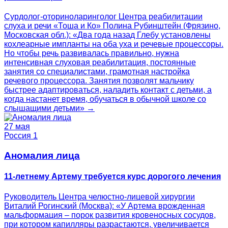
Сурдолог-оториноларинголог Центра реабилитации
слуха и речи «Тоша и Ко» Полина Рубинштейн (Фрязино,
Московская обл.): «Два года назад Глебу установлены
кохлеарные импланты на оба уха и речевые процессоры.
Но чтобы речь развивалась правильно, нужна
интенсивная слуховая реабилитация, постоянные
занятия со специалистами, грамотная настройка
речевого процессора. Занятия позволят мальчику
быстрее адаптироваться, наладить контакт с детьми, а
когда настанет время, обучаться в обычной школе со
слышащими детьми» →
27 мая
Россия 1
Аномалия лица
11-летнему Артему требуется курс дорогого лечения
Руководитель Центра челюстно-лицевой хирургии
Виталий Рогинский (Москва): «У Артема врожденная
мальформация – порок развития кровеносных сосудов,
при котором капилляры разрастаются, увеличивается