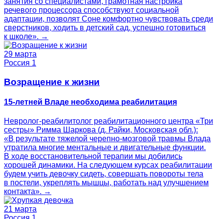
занятия со специалистами, грамотная настройка
речевого процессора способствуют социальной
адаптации, позволят Соне комфортно чувствовать среди
сверстников, ходить в детский сад, успешно готовиться
к школе». →
29 марта
Россия 1
Возращение к жизни
15-летней Владе необходима реабилитация
Невролог-реабилитолог реабилитационного центра «Три
сестры» Римма Шаркова (д. Райки, Московская обл.):
«В результате тяжелой черепно-мозговой травмы Влада
утратила многие ментальные и двигательные функции.
В ходе восстановительной терапии мы добились
хорошей динамики. На следующем курсах реабилитации
будем учить девочку сидеть, совершать повороты тела
в постели, укреплять мышцы, работать над улучшением
контакта». →
21 марта
Россия 1