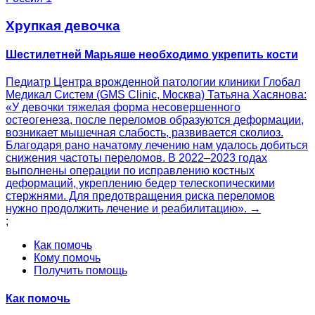
Хрупкая девочка
Шестилетней Марьяше необходимо укрепить кости
Педиатр Центра врожденной патологии клиники Глобал
Медикал Систем (GMS Clinic, Москва) Татьяна Хасянова:
«У девочки тяжелая форма несовершенного
остеогенеза, после переломов образуются деформации,
возникает мышечная слабость, развивается сколиоз.
Благодаря рано начатому лечению нам удалось добиться
снижения частоты переломов. В 2022–2023 годах
выполнены операции по исправлению костных
деформаций, укреплению бедер телескопическими
стержнями. Для предотвращения риска переломов
нужно продолжить лечение и реабилитацию». →
;
Как помочь
Кому помочь
Получить помощь
Как помочь