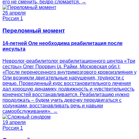
его не сменить, бедро сломается. →
26 апреля
Россия 1
Переломный момент
14-летней Оле необходима реабилитация после
инсульта
Невролог-реабилитолог реабилитационного центра «Три
сестры» Олег Прорвич (д. Райки, Московская обл.):
«После перенесенного внутримозгового кровоизлияния у
Оли возникли двигательные нарушения, трудности с
речью. Проведенный курс восстановительного лечения
дал хорошую динамику, подвижность и чувствительность
конечностей восстанавливается. Реабилитацию нужно
продолжать – будем учить девочку передвигаться с
ходунками, восстанавливать речь и навыки
самообслуживания». →
19 апреля
Россия 1