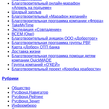
Благотворительный онлайн‑марафон
«Апрель на подъеме»
Щедрый заплыв
Благотворительный «Марафон желаний»
Благотворительная программа компании «Флора»
TakeMyTime
Экспедиция «Совпадение»
ВСЕМ (Qiwi)
Благотворительный аукцион ООО «Доброторг»
Благотворительная программа группы PBF
Карта «Добро» ОТП банка
Доставка жизни
Благотворительная программа помощи детям
компании QuickMADE
Группа компаний «О’КЕЙ»
Благотворительный проект «Коробка храбрости»
Рубрики
Общество
Русфонд.Навигатор
Русфонд.Рейтинг
Русфонд.Зенит
Информбюро