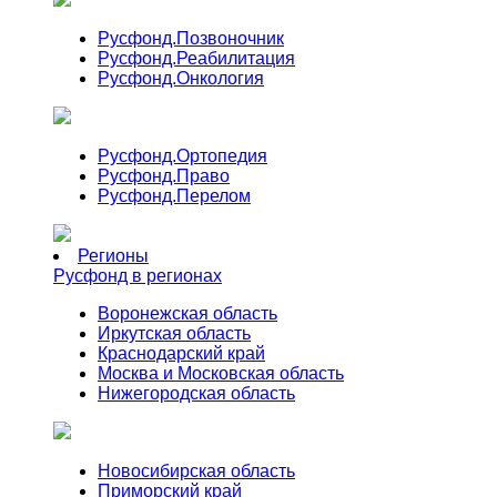
Русфонд.
Позвоночник
Русфонд.
Реабилитация
Русфонд.
Онкология
Русфонд.
Ортопедия
Русфонд.
Право
Русфонд.
Перелом
Регионы
Русфонд в регионах
Воронежская область
Иркутская область
Краснодарский край
Москва и Московская область
Нижегородская область
Новосибирская область
Приморский край