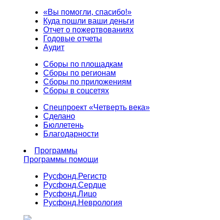
«Вы помогли, спасибо!»
Куда пошли ваши деньги
Отчет о пожертвованиях
Годовые отчеты
Аудит
Сборы по площадкам
Сборы по регионам
Сборы по приложениям
Сборы в соцсетях
Спецпроект «Четверть века»
Сделано
Бюллетень
Благодарности
Программы
Программы помощи
Русфонд.
Регистр
Русфонд.
Сердце
Русфонд.
Лицо
Русфонд.
Неврология