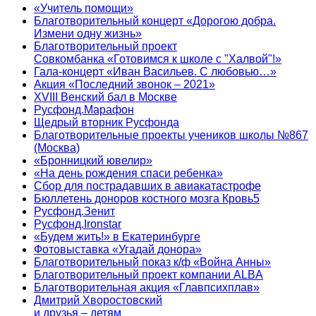
«Учитель помощи»
Благотворительный концерт «Дорогою добра.
Измени одну жизнь»
Благотворительный проект
Совкомбанка «Готовимся к школе с "Халвой"!»
Гала-концерт «Иван Васильев. С любовью…»
Акция «Последний звонок – 2021»
XVIII Венский бал в Москве
Русфонд.Марафон
Щедрый вторник Русфонда
Благотворительные проекты учеников школы №867
(Москва)
«Бронницкий ювелир»
«На день рождения спаси ребенка»
Сбор для пострадавших в авиакатастрофе
Бюллетень доноров костного мозга Кровь5
Русфонд.Зенит
Русфонд.Ironstar
«Будем жить!» в Екатеринбурге
Фотовыставка «Угадай донора»
Благотворительный показ к/ф «Война Анны»
Благотворительный проект компании ALBA
Благотворительная акция «Главпсихплав»
Дмитрий Хворостовский
и друзья – детям