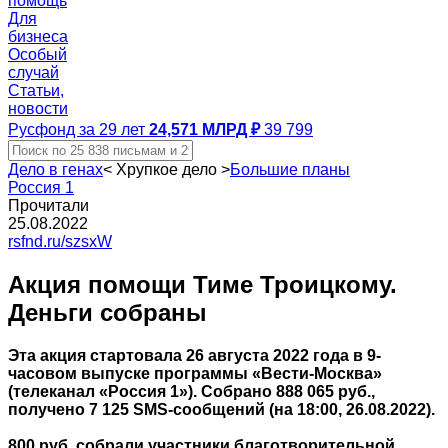
помощь
Для
бизнеса
Особый
случай
Статьи,
новости
Русфонд за 29 лет
24,571 МЛРД ₽
39 799
Дело в генах
<
Хрупкое дело
>
Большие планы
Россия 1
Прочитали
25.08.2022
rsfnd.ru/szsxW
Акция помощи Тиме Троицкому.
Деньги собраны
Эта акция стартовала 26 августа 2022 года в 9-
часовом выпуске программы «Вести-Москва»
(телеканал «Россия 1»). Собрано 888 065 руб.,
получено 7 125 SMS-сообщений (на 18:00, 26.08.2022).
800 руб. собрали участники благотворительной