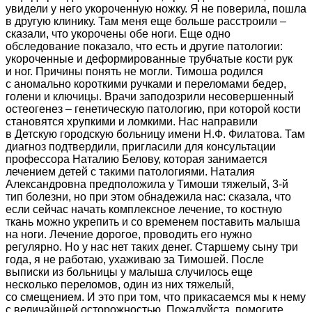
увидели у него укороченную ножку. Я не поверила, пошла
в другую клинику. Там меня еще больше расстроили –
сказали, что укорочены обе ноги. Еще одно
обследование показало, что есть и другие патологии:
укороченные и деформированные трубчатые кости рук
и ног. Причины понять не могли. Тимоша родился
с аномально короткими ручками и переломами бедер,
голени и ключицы. Врачи заподозрили несовершенный
остеогенез – генетическую патологию, при которой кости
становятся хрупкими и ломкими. Нас направили
в Детскую городскую больницу имени Н.Ф. Филатова. Там
диагноз подтвердили, пригласили для консультации
профессора Наталию Белову, которая занимается
лечением детей с такими патологиями. Наталия
Александровна предположила у Тимоши тяжелый, 3-й
тип болезни, но при этом обнадежила нас: сказала, что
если сейчас начать комплексное лечение, то костную
ткань можно укрепить и со временем поставить малыша
на ноги. Лечение дорогое, проводить его нужно
регулярно. Но у нас нет таких денег. Старшему сыну три
года, я не работаю, ухаживаю за Тимошей. После
выписки из больницы у малыша случилось еще
несколько переломов, один из них тяжелый,
со смещением. И это при том, что прикасаемся мы к нему
с величайшей осторожностью. Пожалуйста, помогите