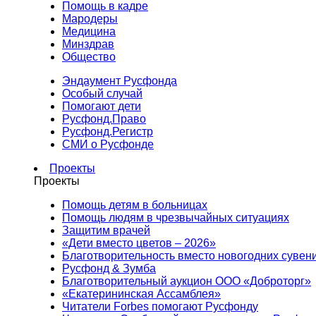
Помощь в кадре
Мародеры
Медицина
Минздрав
Общество
Эндаумент Русфонда
Особый случай
Помогают дети
Русфонд.Право
Русфонд.Регистр
СМИ о Русфонде
Проекты
Проекты
Помощь детям в больницах
Помощь людям в чрезвычайных ситуациях
Защитим врачей
«Дети вместо цветов – 2026»
Благотворительность вместо новогодних сувен
Русфонд & Зумба
Благотворительный аукцион ООО «Доброторг»
«Екатерининская Ассамблея»
Читатели Forbes помогают Русфонду