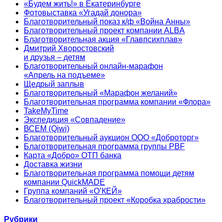
«Будем жить!» в Екатеринбурге
Фотовыставка «Угадай донора»
Благотворительный показ к/ф «Война Анны»
Благотворительный проект компании ALBA
Благотворительная акция «Главпсихплав»
Дмитрий Хворостовский
и друзья – детям
Благотворительный онлайн‑марафон
«Апрель на подъеме»
Щедрый заплыв
Благотворительный «Марафон желаний»
Благотворительная программа компании «Флора»
TakeMyTime
Экспедиция «Совпадение»
ВСЕМ (Qiwi)
Благотворительный аукцион ООО «Доброторг»
Благотворительная программа группы PBF
Карта «Добро» ОТП банка
Доставка жизни
Благотворительная программа помощи детям
компании QuickMADE
Группа компаний «О’КЕЙ»
Благотворительный проект «Коробка храбрости»
Рубрики