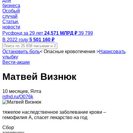
Для
бизнеса
Особый
случай
Статьи,
новости
Русфонд за 29 лет
24,571 МЛРД ₽
39 799
В 2022 году
5 501 160 ₽
Остановить боль
<
Опасные кровотечения
>
Нарисовать
улыбку
Вести-акции
Матвей Визнюк
10 месяцев, Ялта
rsfnd.ru/O076k
тяжелое наследственное заболевание крови –
гемофилия А, спасет лекарство на год
Сбор
завершен