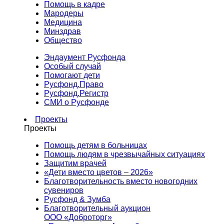
Помощь в кадре
Мародеры
Медицина
Минздрав
Общество
Эндаумент Русфонда
Особый случай
Помогают дети
Русфонд.Право
Русфонд.Регистр
СМИ о Русфонде
Проекты
Проекты
Помощь детям в больницах
Помощь людям в чрезвычайных ситуациях
Защитим врачей
«Дети вместо цветов – 2026»
Благотворительность вместо новогодних
сувениров
Русфонд & Зумба
Благотворительный аукцион
ООО «Доброторг»