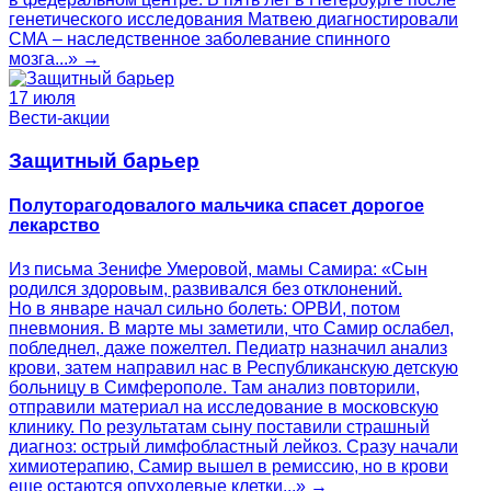
генетического исследования Матвею диагностировали
СМА – наследственное заболевание спинного
мозга...» →
17 июля
Вести-акции
Защитный барьер
Полуторагодовалого мальчика спасет дорогое
лекарство
Из письма Зенифе Умеровой, мамы Самира: «Сын
родился здоровым, развивался без отклонений.
Но в январе начал сильно болеть: ОРВИ, потом
пневмония. В марте мы заметили, что Самир ослабел,
побледнел, даже пожелтел. Педиатр назначил анализ
крови, затем направил нас в Республиканскую детскую
больницу в Симферополе. Там анализ повторили,
отправили материал на исследование в московскую
клинику. По результатам сыну поставили страшный
диагноз: острый лимфобластный лейкоз. Сразу начали
химиотерапию, Самир вышел в ремиссию, но в крови
еще остаются опухолевые клетки...» →