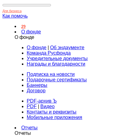
Для бизнеса
Как помочь
29
О фонде
О фонде
О фонде
|
Об эндаументе
Команда Русфонда
Учредительные документы
Награды и благодарности
Подписка на новости
Подарочные сертификаты
Баннеры
Договор
PDF-архив Ъ
PDF
|
Видео
Контакты и реквизиты
Мобильные приложения
Отчеты
Отчеты