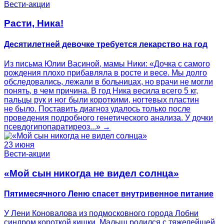
Вести-акции
Расти, Ника!
Десятилетней девочке требуется лекарство на год
Из письма Юлии Васиной, мамы Ники: «Дочка с самого
рождения плохо прибавляла в росте и весе. Мы долго
обследовались, лежали в больницах, но врачи не могли
понять, в чем причина. В год Ника весила всего 5 кг,
пальцы рук и ног были короткими, ногтевых пластин
не было. Поставить диагноз удалось только после
проведения подробного генетического анализа. У дочки
псевдогипопаратиреоз...» →
23 июня
Вести-акции
«Мой сын никогда не видел солнца»
Пятимесячного Леню спасет внутривенное питание
У Лени Коновалова из подмосковного города Лобни
синдром короткой кишки. Малыш родился с тяжелейшей