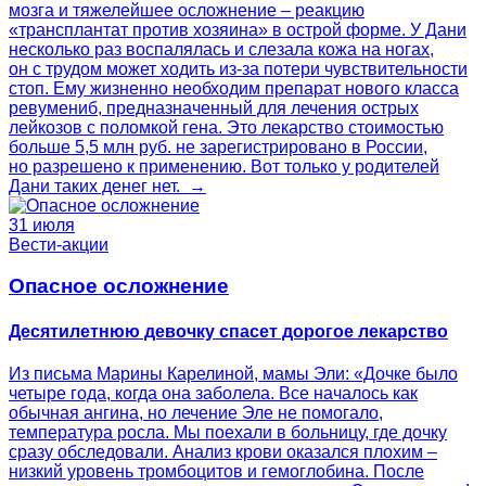
мозга и тяжелейшее осложнение – реакцию
«трансплантат против хозяина» в острой форме. У Дани
несколько раз воспалялась и слезала кожа на ногах,
он с трудом может ходить из-за потери чувствительности
стоп. Ему жизненно необходим препарат нового класса
ревумениб, предназначенный для лечения острых
лейкозов с поломкой гена. Это лекарство стоимостью
больше 5,5 млн руб. не зарегистрировано в России,
но разрешено к применению. Вот только у родителей
Дани таких денег нет. →
31 июля
Вести-акции
Опасное осложнение
Десятилетнюю девочку спасет дорогое лекарство
Из письма Марины Карелиной, мамы Эли: «Дочке было
четыре года, когда она заболела. Все началось как
обычная ангина, но лечение Эле не помогало,
температура росла. Мы поехали в больницу, где дочку
сразу обследовали. Анализ крови оказался плохим –
низкий уровень тромбоцитов и гемоглобина. После