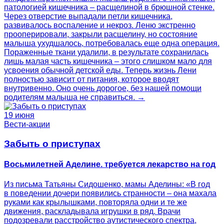
патологией кишечника – расщелиной в брюшной стенке.
Через отверстие выпадали петли кишечника,
развивалось воспаление и некроз. Леню экстренно
прооперировали, закрыли расщелину, но состояние
малыша ухудшалось, потребовалась еще одна операция.
Пораженные ткани удалили, в результате сохранилась
лишь малая часть кишечника – этого слишком мало для
усвоения обычной детской еды. Теперь жизнь Лени
полностью зависит от питания, которое вводят
внутривенно. Оно очень дорогое, без нашей помощи
родителям малыша не справиться. →
19 июня
Вести-акции
Забыть о приступах
Восьмилетней Аделине. требуется лекарство на год
Из письма Татьяны Сидошенко, мамы Аделины: «В год
в поведении дочери появились странности – она махала
руками как крылышками, повторяла одни и те же
движения, раскладывала игрушки в ряд. Врачи
подозревали расстройство аутистического спектра,