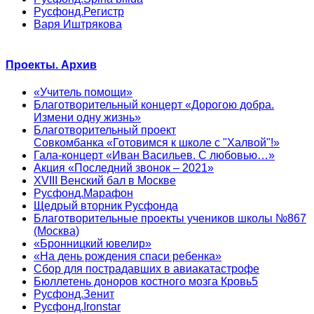
Русфонд.Регистр
Варя Иштрякова
Проекты. Архив
«Учитель помощи»
Благотворительный концерт «Дорогою добра.
Измени одну жизнь»
Благотворительный проект
Совкомбанка «Готовимся к школе с "Халвой"!»
Гала-концерт «Иван Васильев. С любовью…»
Акция «Последний звонок – 2021»
XVIII Венский бал в Москве
Русфонд.Марафон
Щедрый вторник Русфонда
Благотворительные проекты учеников школы №867
(Москва)
«Бронницкий ювелир»
«На день рождения спаси ребенка»
Сбор для пострадавших в авиакатастрофе
Бюллетень доноров костного мозга Кровь5
Русфонд.Зенит
Русфонд.Ironstar