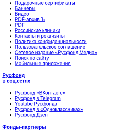
Подарочные сертификаты
Баннеры
Видео
PDF-архив Ъ
PDF
Российские клиники
Контакты и реквизиты
Политика конфиденциальности
Пользовательское соглашение
Сетевое издание «Русфонд.Медиа»
Поиск по сайту
Мобильные приложения
Русфонд
в соц.сетях
Русфонд «ВКонтакте»
Русфонд в Telegram
Youtube Русфонда
Русфонд в «Одноклассниках»
Русфонд.Дзен
Фонды-партнеры