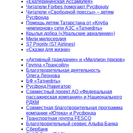
«Екатерининская Ассамблея»
Читатели Forbes помогают Русфонду
Читатели «Свободной прессы» – детям
Русфонда
Помощь детям Татарстана от «Клуба
чемпионов» сети АЗС «Татнефть»
Крылья добра («Уральские авиалинии»)
Мили милосердия
S7 Priority (S7 Airlines)
«Сказки для жизни»
«Активный гражданин» и «Миллион призов»
Группа «Трансойл»
Благотворительная деятельность
Олега Леонова
БФ «Татнефть»
Русфонд.Навигатор
Совместный проект АО «Федеральная
пассажирская компания» и Национального
РДКМ
Совместная благотворительная программа
компании «Ютека» и Русфонда
Транспортная группа FESCO
Благотворительный сервис Альфа-Банка
Сбербанк