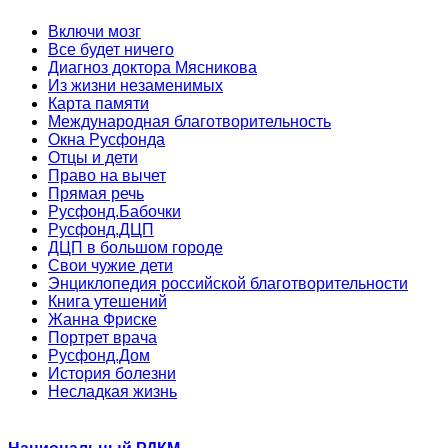
Включи мозг
Все будет ничего
Диагноз доктора Мясникова
Из жизни незаменимых
Карта памяти
Международная благотворительность
Окна Русфонда
Отцы и дети
Право на вычет
Прямая речь
Русфонд.Бабочки
Русфонд.ДЦП
ДЦП в большом городе
Свои чужие дети
Энциклопедия российской благотворительности
Книга утешений
Жанна Фриске
Портрет врача
Русфонд.Дом
История болезни
Несладкая жизнь