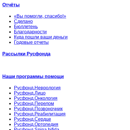
Отчёты
«Вы помогли, спасибо!»
Сделано
Бюллетень
Благодарности
Куда пошли ваши деньги
Годовые отчеты
Рассылки Русфонда
Наши программы помощи
Русфонд.Неврология
Русфонд.Лицо
Русфонд.Онкология
Русфонд.Перелом
Русфонд.Позвоночник
Русфонд.Реабилитация
Русфонд.Сердце
Русфонд.Ортопедия
Русфонд.Spina bifida