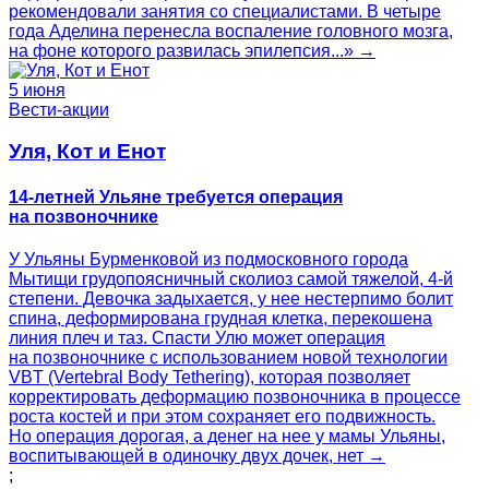
рекомендовали занятия со специалистами. В четыре
года Аделина перенесла воспаление головного мозга,
на фоне которого развилась эпилепсия...» →
5 июня
Вести-акции
Уля, Кот и Енот
14-летней Ульяне требуется операция
на позвоночнике
У Ульяны Бурменковой из подмосковного города
Мытищи грудопоясничный сколиоз самой тяжелой, 4-й
степени. Девочка задыхается, у нее нестерпимо болит
спина, деформирована грудная клетка, перекошена
линия плеч и таз. Спасти Улю может операция
на позвоночнике с использованием новой технологии
VBT (Vertebral Body Tethering), которая позволяет
корректировать деформацию позвоночника в процессе
роста костей и при этом сохраняет его подвижность.
Но операция дорогая, а денег на нее у мамы Ульяны,
воспитывающей в одиночку двух дочек, нет →
;