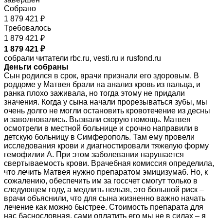
Собрано
1 879 421 ₽
Требовалось
1 879 421 ₽
1 879 421 ₽
собрали читатели rbc.ru, vesti.ru и rusfond.ru
Деньги собраны
Сын родился в срок, врачи признали его здоровым. В
роддоме у Матвея брали на анализ кровь из пальца, и
ранка плохо заживала, но тогда этому не придали
значения. Когда у сына начали прорезываться зубы, мы
очень долго не могли остановить кровотечение из десны
и заволновались. Вызвали скорую помощь. Матвея
осмотрели в местной больнице и срочно направили в
детскую больницу в Симферополь. Там ему провели
исследования крови и диагностировали тяжелую форму
гемофилии А. При этом заболевании нарушается
свертываемость крови. Врачебная комиссия определила,
что лечить Матвея нужно препаратом эмицизумаб. Но, к
сожалению, обеспечить им за госсчет смогут только в
следующем году, а медлить нельзя, это большой риск –
врачи объяснили, что для сына жизненно важно начать
лечение как можно быстрее. Стоимость препарата для
нас баснословная, сами оплатить его мы не в силах – я