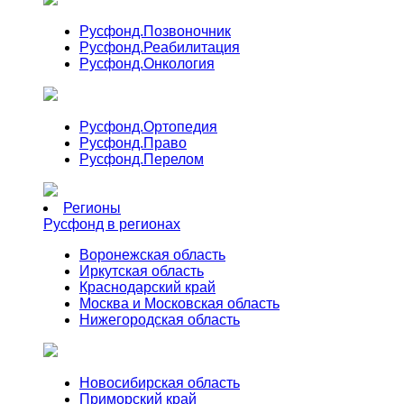
Русфонд.
Позвоночник
Русфонд.
Реабилитация
Русфонд.
Онкология
Русфонд.
Ортопедия
Русфонд.
Право
Русфонд.
Перелом
Регионы
Русфонд в регионах
Воронежская область
Иркутская область
Краснодарский край
Москва и Московская область
Нижегородская область
Новосибирская область
Приморский край