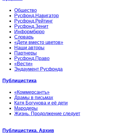
Общество
Русфонд.Навигатор
Русфонд.Рейтинг
Русфонд.Зенит
Информбюро
Словарь
«Дети вместо цветов»
Наши авторы
Партнеры
Русфонд.Право
«Вести»
Эндаумент Русфонда
Публицистика
«Коммерсантъ»
Драмы в письмах
Катя Богунова и её дети
Мародеры
Жизнь. Продолжение следует
Публицистика. Архив