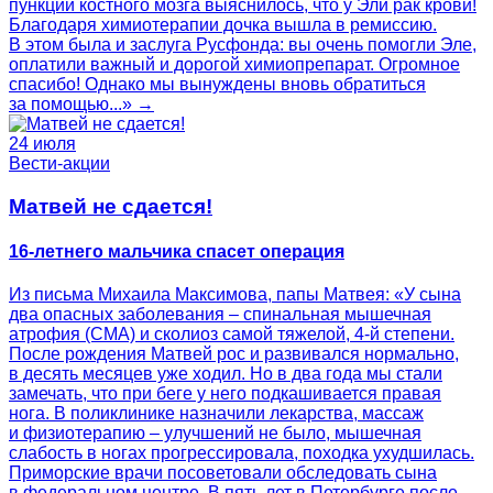
пункции костного мозга выяснилось, что у Эли рак крови!
Благодаря химиотерапии дочка вышла в ремиссию.
В этом была и заслуга Русфонда: вы очень помогли Эле,
оплатили важный и дорогой химиопрепарат. Огромное
спасибо! Однако мы вынуждены вновь обратиться
за помощью...» →
24 июля
Вести-акции
Матвей не сдается!
16-летнего мальчика спасет операция
Из письма Михаила Максимова, папы Матвея: «У сына
два опасных заболевания – спинальная мышечная
атрофия (СМА) и сколиоз самой тяжелой, 4-й степени.
После рождения Матвей рос и развивался нормально,
в десять месяцев уже ходил. Но в два года мы стали
замечать, что при беге у него подкашивается правая
нога. В поликлинике назначили лекарства, массаж
и физиотерапию – улучшений не было, мышечная
слабость в ногах прогрессировала, походка ухудшилась.
Приморские врачи посоветовали обследовать сына
в федеральном центре. В пять лет в Петербурге после