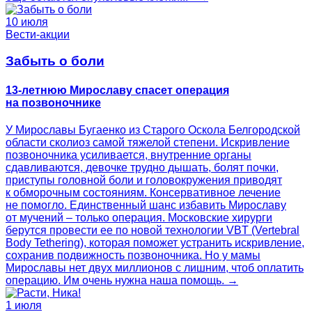
10 июля
Вести-акции
Забыть о боли
13-летнюю Мирославу спасет операция
на позвоночнике
У Мирославы Бугаенко из Старого Оскола Белгородской
области сколиоз самой тяжелой степени. Искривление
позвоночника усиливается, внутренние органы
сдавливаются, девочке трудно дышать, болят почки,
приступы головной боли и головокружения приводят
к обморочным состояниям. Консервативное лечение
не помогло. Единственный шанс избавить Мирославу
от мучений – только операция. Московские хирурги
берутся провести ее по новой технологии VBT (Vertebral
Body Tethering), которая поможет устранить искривление,
сохранив подвижность позвоночника. Но у мамы
Мирославы нет двух миллионов с лишним, чтоб оплатить
операцию. Им очень нужна наша помощь. →
1 июля