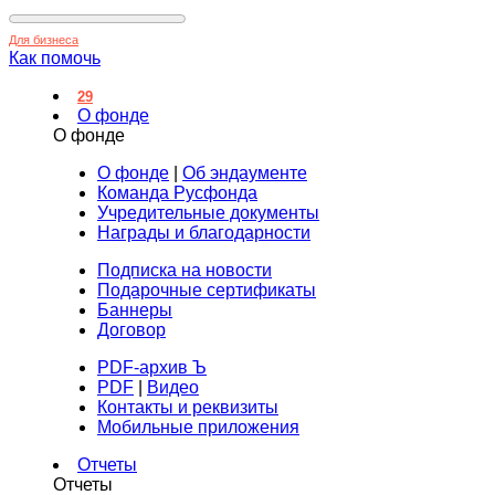
Для бизнеса
Как помочь
29
О фонде
О фонде
О фонде
|
Об эндаументе
Команда Русфонда
Учредительные документы
Награды и благодарности
Подписка на новости
Подарочные сертификаты
Баннеры
Договор
PDF-архив Ъ
PDF
|
Видео
Контакты и реквизиты
Мобильные приложения
Отчеты
Отчеты