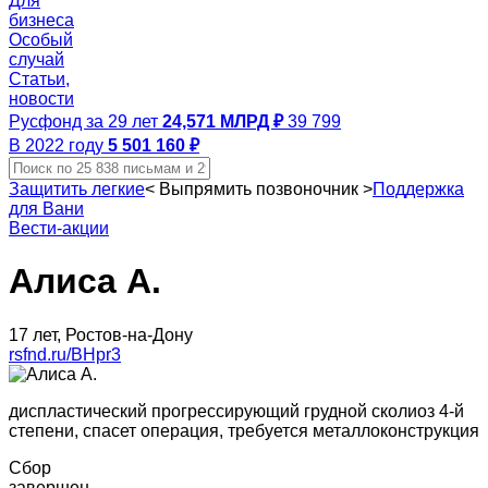
Для
бизнеса
Особый
случай
Статьи,
новости
Русфонд за 29 лет
24,571 МЛРД ₽
39 799
В 2022 году
5 501 160 ₽
Защитить легкие
<
Выпрямить позвоночник
>
Поддержка
для Вани
Вести-акции
Алиса А.
17 лет, Ростов-на-Дону
rsfnd.ru/BHpr3
диспластический прогрессирующий грудной сколиоз 4-й
степени, спасет операция, требуется металлоконструкция
Сбор
завершен