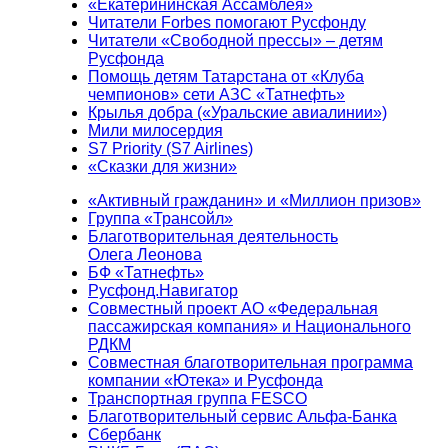
«Екатерининская Ассамблея»
Читатели Forbes помогают Русфонду
Читатели «Свободной прессы» – детям
Русфонда
Помощь детям Татарстана от «Клуба
чемпионов» сети АЗС «Татнефть»
Крылья добра («Уральские авиалинии»)
Мили милосердия
S7 Priority (S7 Airlines)
«Сказки для жизни»
«Активный гражданин» и «Миллион призов»
Группа «Трансойл»
Благотворительная деятельность
Олега Леонова
БФ «Татнефть»
Русфонд.Навигатор
Совместный проект АО «Федеральная
пассажирская компания» и Национального
РДКМ
Совместная благотворительная программа
компании «Ютека» и Русфонда
Транспортная группа FESCO
Благотворительный сервис Альфа-Банка
Сбербанк