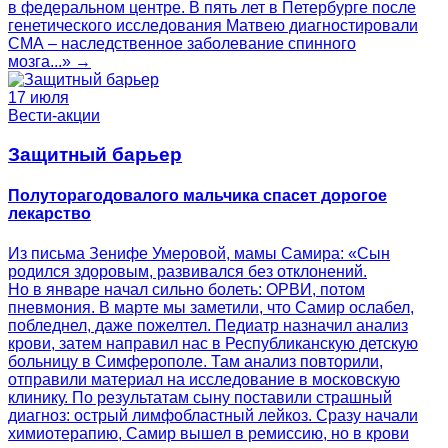
в федеральном центре. В пять лет в Петербурге после
генетического исследования Матвею диагностировали
СМА – наследственное заболевание спинного
мозга...» →
17 июля
Вести-акции
Защитный барьер
Полуторагодовалого мальчика спасет дорогое
лекарство
Из письма Зенифе Умеровой, мамы Самира: «Сын
родился здоровым, развивался без отклонений.
Но в январе начал сильно болеть: ОРВИ, потом
пневмония. В марте мы заметили, что Самир ослабел,
побледнел, даже пожелтел. Педиатр назначил анализ
крови, затем направил нас в Республиканскую детскую
больницу в Симферополе. Там анализ повторили,
отправили материал на исследование в московскую
клинику. По результатам сыну поставили страшный
диагноз: острый лимфобластный лейкоз. Сразу начали
химиотерапию, Самир вышел в ремиссию, но в крови