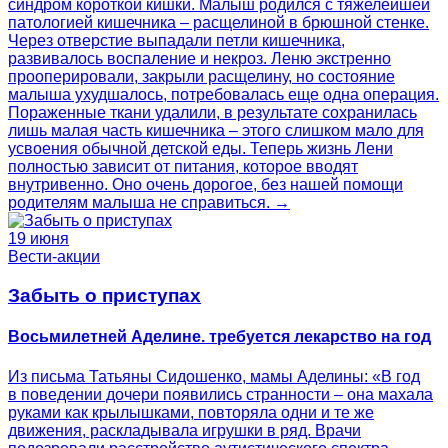
синдром короткой кишки. Малыш родился с тяжелейшей
патологией кишечника – расщелиной в брюшной стенке.
Через отверстие выпадали петли кишечника,
развивалось воспаление и некроз. Леню экстренно
прооперировали, закрыли расщелину, но состояние
малыша ухудшалось, потребовалась еще одна операция.
Пораженные ткани удалили, в результате сохранилась
лишь малая часть кишечника – этого слишком мало для
усвоения обычной детской еды. Теперь жизнь Лени
полностью зависит от питания, которое вводят
внутривенно. Оно очень дорогое, без нашей помощи
родителям малыша не справиться. →
19 июня
Вести-акции
Забыть о приступах
Восьмилетней Аделине. требуется лекарство на год
Из письма Татьяны Сидошенко, мамы Аделины: «В год
в поведении дочери появились странности – она махала
руками как крылышками, повторяла одни и те же
движения, раскладывала игрушки в ряд. Врачи