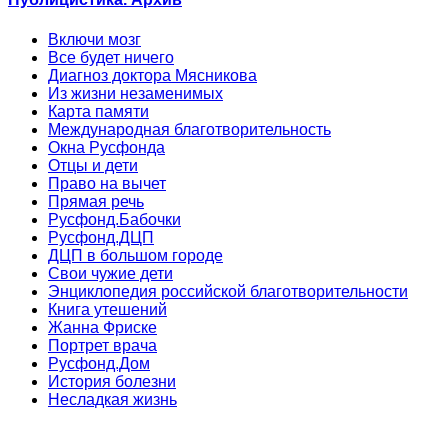
Включи мозг
Все будет ничего
Диагноз доктора Мясникова
Из жизни незаменимых
Карта памяти
Международная благотворительность
Окна Русфонда
Отцы и дети
Право на вычет
Прямая речь
Русфонд.Бабочки
Русфонд.ДЦП
ДЦП в большом городе
Свои чужие дети
Энциклопедия российской благотворительности
Книга утешений
Жанна Фриске
Портрет врача
Русфонд.Дом
История болезни
Несладкая жизнь