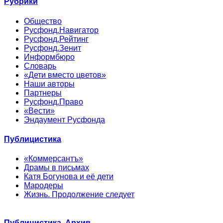
Рубрики
Общество
Русфонд.Навигатор
Русфонд.Рейтинг
Русфонд.Зенит
Информбюро
Словарь
«Дети вместо цветов»
Наши авторы
Партнеры
Русфонд.Право
«Вести»
Эндаумент Русфонда
Публицистика
«Коммерсантъ»
Драмы в письмах
Катя Богунова и её дети
Мародеры
Жизнь. Продолжение следует
Публицистика. Архив