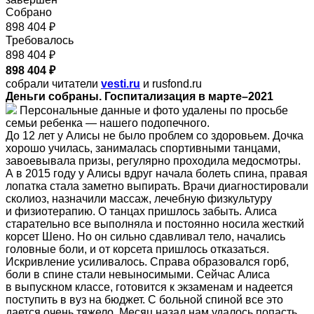
Собрано
898 404 ₽
Требовалось
898 404 ₽
898 404 ₽
собрали читатели
vesti.ru
и rusfond.ru
Деньги собраны. Госпитализация в марте–2021
Персональные данные и фото удалены по просьбе
семьи ребенка — нашего подопечного.
До 12 лет у Алисы не было проблем со здоровьем. Дочка
хорошо училась, занималась спортивными танцами,
завоевывала призы, регулярно проходила медосмотры.
А в 2015 году у Алисы вдруг начала болеть спина, правая
лопатка стала заметно выпирать. Врачи диагностировали
сколиоз, назначили массаж, лечебную физкультуру
и физиотерапию. О танцах пришлось забыть. Алиса
старательно все выполняла и постоянно носила жесткий
корсет Шено. Но он сильно сдавливал тело, начались
головные боли, и от корсета пришлось отказаться.
Искривление усиливалось. Справа образовался горб,
боли в спине стали невыносимыми. Сейчас Алиса
в выпускном классе, готовится к экзаменам и надеется
поступить в вуз на бюджет. С больной спиной все это
дается очень тяжело. Месяц назад нам удалось попасть