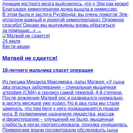
пункции костного мозга выяснилось, что у Эли рак крови!
Благодаря химиотерапии дочка вышла в ремиссию.
В этом была и заслуга Русфонда: вы очень помогли Эле,
оплатили важный и дорогой химиопрепарат. Огромное
спасибо! Однако мы вынуждены вновь обратиться
за помощью...» →
24 июля
Вести-акции
Матвей не сдается!
16-летнего мальчика спасет операция
Из письма Михаила Максимова, папы Матвея: «У сына
два опасных заболевания – спинальная мышечная
атрофия (СМА) и сколиоз самой тяжелой, 4-й степени.
После рождения Матвей рос и развивался нормально,
в десять месяцев уже ходил. Но в два года мы стали
замечать, что при беге у него подкашивается правая
нога. В поликлинике назначили лекарства, массаж
и физиотерапию – улучшений не было, мышечная
слабость в ногах прогрессировала, походка ухудшилась.
Приморские врачи посоветовали обследовать сына