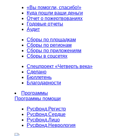
«Вы помогли, спасибо!»
Куда пошли ваши деньги
Отчет о пожертвованиях
Годовые отчеты
Аудит
Сборы по площадкам
Сборы по регионам
Сборы по приложениям
Сборы в соцсетях
Спецпроект «Четверть века»
Сделано
Бюллетень
Благодарности
Программы
Программы помощи
Русфонд.
Регистр
Русфонд.
Сердце
Русфонд.
Лицо
Русфонд.
Неврология