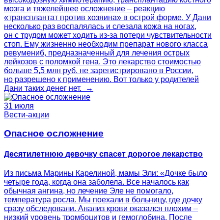
мозга и тяжелейшее осложнение – реакцию
«трансплантат против хозяина» в острой форме. У Дани
несколько раз воспалялась и слезала кожа на ногах,
он с трудом может ходить из-за потери чувствительности
стоп. Ему жизненно необходим препарат нового класса
ревумениб, предназначенный для лечения острых
лейкозов с поломкой гена. Это лекарство стоимостью
больше 5,5 млн руб. не зарегистрировано в России,
но разрешено к применению. Вот только у родителей
Дани таких денег нет. →
31 июля
Вести-акции
Опасное осложнение
Десятилетнюю девочку спасет дорогое лекарство
Из письма Марины Карелиной, мамы Эли: «Дочке было
четыре года, когда она заболела. Все началось как
обычная ангина, но лечение Эле не помогало,
температура росла. Мы поехали в больницу, где дочку
сразу обследовали. Анализ крови оказался плохим –
низкий уровень тромбоцитов и гемоглобина. После