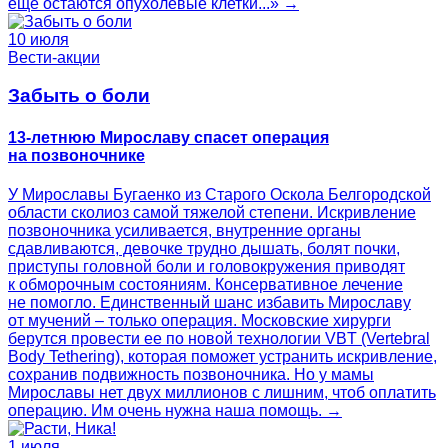
еще остаются опухолевые клетки...» →
10 июля
Вести-акции
Забыть о боли
13-летнюю Мирославу спасет операция
на позвоночнике
У Мирославы Бугаенко из Старого Оскола Белгородской
области сколиоз самой тяжелой степени. Искривление
позвоночника усиливается, внутренние органы
сдавливаются, девочке трудно дышать, болят почки,
приступы головной боли и головокружения приводят
к обморочным состояниям. Консервативное лечение
не помогло. Единственный шанс избавить Мирославу
от мучений – только операция. Московские хирурги
берутся провести ее по новой технологии VBT (Vertebral
Body Tethering), которая поможет устранить искривление,
сохранив подвижность позвоночника. Но у мамы
Мирославы нет двух миллионов с лишним, чтоб оплатить
операцию. Им очень нужна наша помощь. →
1 июля