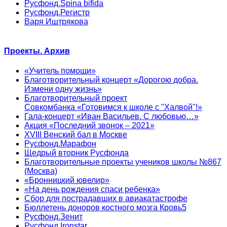
Русфонд.Spina bifida
Русфонд.Регистр
Варя Иштрякова
Проекты. Архив
«Учитель помощи»
Благотворительный концерт «Дорогою добра.
Измени одну жизнь»
Благотворительный проект
Совкомбанка «Готовимся к школе с "Халвой"!»
Гала-концерт «Иван Васильев. С любовью…»
Акция «Последний звонок – 2021»
XVIII Венский бал в Москве
Русфонд.Марафон
Щедрый вторник Русфонда
Благотворительные проекты учеников школы №867
(Москва)
«Бронницкий ювелир»
«На день рождения спаси ребенка»
Сбор для пострадавших в авиакатастрофе
Бюллетень доноров костного мозга Кровь5
Русфонд.Зенит
Русфонд.Ironstar