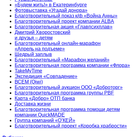
«Будем жить!» в Екатеринбурге
Фотовыставка «Угадай донора»
Благотворительный показ к/ф «Война Анны»
Благотворительный проект компании ALBA
Благотворительная акция «Главпсихплав»
Дмитрий Хворостовский
и друзья – детям
Благотворительный онлайн‑марафон
«Апрель на подъеме»
Щедрый заплыв
Благотворительный «Марафон желаний»
Благотворительная программа компании «Флора»
TakeMyTime
Экспедиция «Совпадение»
ВСЕМ (Qiwi)
Благотворительный аукцион ООО «Доброторг»
Благотворительная программа группы PBF
Карта «Добро» ОТП банка
Доставка жизни
Благотворительная программа помощи детям
компании QuickMADE
Группа компаний «О’КЕЙ»
Благотворительный проект «Коробка храбрости»