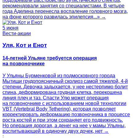
подозревали расстройство аутистического спектра,
рекомендовали занятия со специалистами. В четыре
года Аделина перенесла воспаление головного мозга,
на фоне которого развилась эпилепсия...» →
5 июня
Вести-акции
Уля, Кот и Енот
14-летней Ульяне требуется операция
на позвоночнике
У Ульяны Бурменковой из подмосковного города
Мытищи грудопоясничный сколиоз самой тяжелой, 4-й
степени. Девочка задыхается, у нее нестерпимо болит
спина, деформирована грудная клетка, перекошена
линия плеч и таз. Спасти Улю может операция
на позвоночнике с использованием новой технологии
VBT (Vertebral Body Tethering), которая позволяет
корректировать деформацию позвоночника в процессе
роста костей и при этом сохраняет его подвижность.
Но операция дорогая, а денег на нее у мамы Ульяны,
воспитывающей в одиночку двух дочек, нет →
;