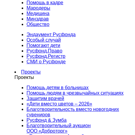
Помощь в кадре
Мародеры
Медицина
Минздрав
Общество
Эндаумент Русфонда
Особый случай
Помогают дети
Русфонд.Право
Русфонд.Регистр
СМИ о Русфонде
Проекты
Проекты
Помощь детям в больницах
Помощь людям в чрезвычайных ситуациях
Защитим врачей
«Дети вместо цветов – 2026»
Благотворительность вместо новогодних
сувениров
Русфонд & Зумба
Благотворительный аукцион
ООО «Доброторг»