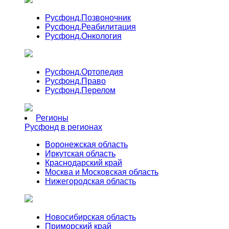
Русфонд.
Позвоночник
Русфонд.
Реабилитация
Русфонд.
Онкология
Русфонд.
Ортопедия
Русфонд.
Право
Русфонд.
Перелом
Регионы
Русфонд в регионах
Воронежская область
Иркутская область
Краснодарский край
Москва и Московская область
Нижегородская область
Новосибирская область
Приморский край