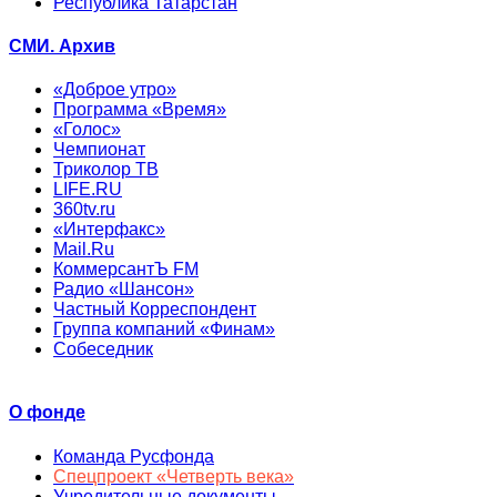
Республика Татарстан
СМИ. Архив
«Доброе утро»
Программа «Время»
«Голос»
Чемпионат
Триколор ТВ
LIFE.RU
360tv.ru
«Интерфакс»
Mail.Ru
КоммерсантЪ FM
Радио «Шансон»
Частный Корреспондент
Группа компаний «Финам»
Собеседник
О фонде
Команда Русфонда
Спецпроект «Четверть века»
Учредительные документы