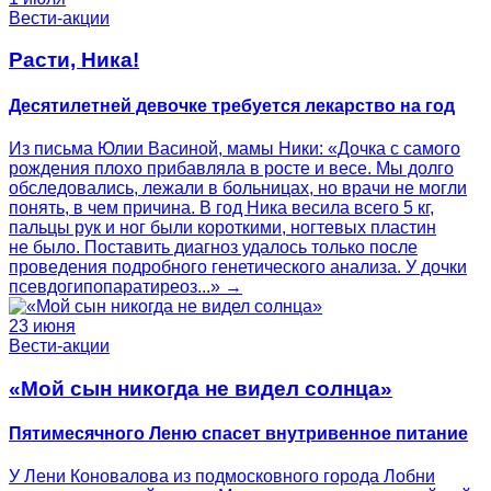
Вести-акции
Расти, Ника!
Десятилетней девочке требуется лекарство на год
Из письма Юлии Васиной, мамы Ники: «Дочка с самого
рождения плохо прибавляла в росте и весе. Мы долго
обследовались, лежали в больницах, но врачи не могли
понять, в чем причина. В год Ника весила всего 5 кг,
пальцы рук и ног были короткими, ногтевых пластин
не было. Поставить диагноз удалось только после
проведения подробного генетического анализа. У дочки
псевдогипопаратиреоз...» →
23 июня
Вести-акции
«Мой сын никогда не видел солнца»
Пятимесячного Леню спасет внутривенное питание
У Лени Коновалова из подмосковного города Лобни