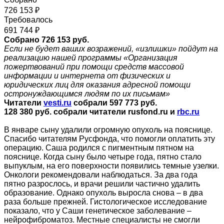
726 153 ₽
Требовалось
691 744 ₽
Собрано 726 153 руб.
Если не будет ваших возражений, «излишки» пойдут на
реализацию нашей программы «Организация
пожертвований при помощи средств массовой
информации и интернета от физических и
юридических лиц для оказания адресной помощи
остронуждающимся людям по их письмам»
Читатели
vesti.ru
собрали 597 773 руб.
128 380 руб. собрали читатели rusfond.ru и
rbc
.
ru
В январе сыну удалили огромную опухоль на пояснице.
Спасибо читателям Русфонда, что помогли оплатить эту
операцию. Саша родился с пигментным пятном на
пояснице. Когда сыну было четыре года, пятно стало
выпуклым, на его поверхности появились темные узелки.
Онкологи рекомендовали наблюдаться. За два года
пятно разрослось, и врачи решили частично удалить
образование. Однако опухоль выросла снова – в два
раза больше прежней. Гистологическое исследование
показало, что у Саши генетическое заболевание –
нейрофиброматоз. Местные специалисты не смогли