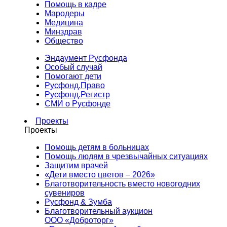
Помощь в кадре
Мародеры
Медицина
Минздрав
Общество
Эндаумент Русфонда
Особый случай
Помогают дети
Русфонд.Право
Русфонд.Регистр
СМИ о Русфонде
Проекты
Проекты
Помощь детям в больницах
Помощь людям в чрезвычайных ситуациях
Защитим врачей
«Дети вместо цветов – 2026»
Благотворительность вместо новогодних
сувениров
Русфонд & Зумба
Благотворительный аукцион
ООО «Доброторг»