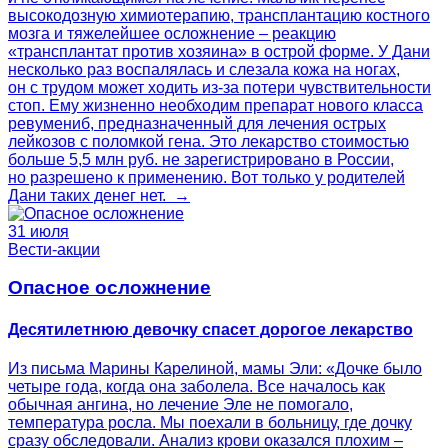
высокодозную химиотерапию, трансплантацию костного
мозга и тяжелейшее осложнение – реакцию
«трансплантат против хозяина» в острой форме. У Дани
несколько раз воспалялась и слезала кожа на ногах,
он с трудом может ходить из-за потери чувствительности
стоп. Ему жизненно необходим препарат нового класса
ревумениб, предназначенный для лечения острых
лейкозов с поломкой гена. Это лекарство стоимостью
больше 5,5 млн руб. не зарегистрировано в России,
но разрешено к применению. Вот только у родителей
Дани таких денег нет. →
31 июля
Вести-акции
Опасное осложнение
Десятилетнюю девочку спасет дорогое лекарство
Из письма Марины Карелиной, мамы Эли: «Дочке было
четыре года, когда она заболела. Все началось как
обычная ангина, но лечение Эле не помогало,
температура росла. Мы поехали в больницу, где дочку
сразу обследовали. Анализ крови оказался плохим –