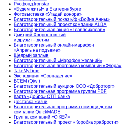
Русфонд.Ironstar
«Будем жить!» в Екатеринбурге
Фотовыставка «Угадай донора»
Благотворительный показ к/ф «Война Анны»
Благотворительный проект компании ALBA
Благотворительная акция «Главпсихплав»
Дмитрий Хворостовский
и друзья – детям
Благотворительный онлайн‑марафон
«Апрель на подъеме»
Щедрый заплыв
Благотворительный «Марафон желаний»
Благотворительная программа компании «Флора»
TakeMyTime
Экспедиция «Совпадение»
ВСЕМ (Qiwi)
Благотворительный аукцион ООО «Доброторг»
Благотворительная программа группы PBF
Карта «Добро» ОТП банка
Доставка жизни
Благотворительная программа помощи детям
компании QuickMADE
Группа компаний «О’КЕЙ»
Благотворительный проект «Коробка храбрости»