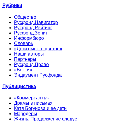
Рубрики
Общество
Русфонд.Навигатор
Русфонд.Рейтинг
Русфонд.Зенит
Информбюро
Словарь
«Дети вместо цветов»
Наши авторы
Партнеры
Русфонд.Право
«Вести»
Эндаумент Русфонда
Публицистика
«Коммерсантъ»
Драмы в письмах
Катя Богунова и её дети
Мародеры
Жизнь. Продолжение следует