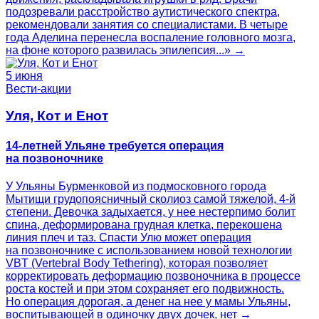
подозревали расстройство аутистического спектра,
рекомендовали занятия со специалистами. В четыре
года Аделина перенесла воспаление головного мозга,
на фоне которого развилась эпилепсия...» →
5 июня
Вести-акции
Уля, Кот и Енот
14-летней Ульяне требуется операция
на позвоночнике
У Ульяны Бурменковой из подмосковного города
Мытищи грудопоясничный сколиоз самой тяжелой, 4-й
степени. Девочка задыхается, у нее нестерпимо болит
спина, деформирована грудная клетка, перекошена
линия плеч и таз. Спасти Улю может операция
на позвоночнике с использованием новой технологии
VBT (Vertebral Body Tethering), которая позволяет
корректировать деформацию позвоночника в процессе
роста костей и при этом сохраняет его подвижность.
Но операция дорогая, а денег на нее у мамы Ульяны,
воспитывающей в одиночку двух дочек, нет →