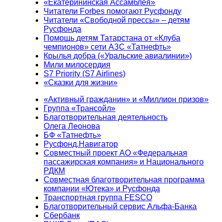
«Екатерининская Ассамблея»
Читатели Forbes помогают Русфонду
Читатели «Свободной прессы» – детям
Русфонда
Помощь детям Татарстана от «Клуба
чемпионов» сети АЗС «Татнефть»
Крылья добра («Уральские авиалинии»)
Мили милосердия
S7 Priority (S7 Airlines)
«Сказки для жизни»
«Активный гражданин» и «Миллион призов»
Группа «Трансойл»
Благотворительная деятельность
Олега Леонова
БФ «Татнефть»
Русфонд.Навигатор
Совместный проект АО «Федеральная
пассажирская компания» и Национального
РДКМ
Совместная благотворительная программа
компании «Ютека» и Русфонда
Транспортная группа FESCO
Благотворительный сервис Альфа-Банка
Сбербанк