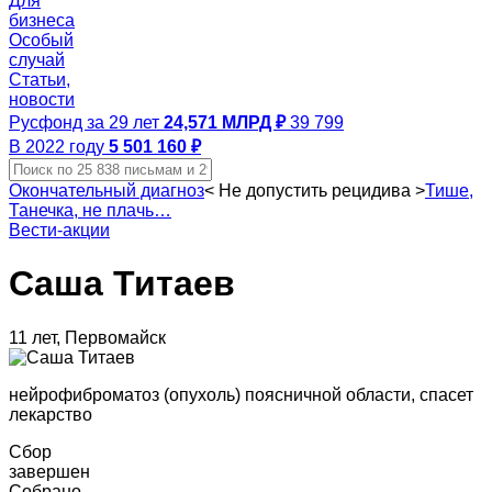
Для
бизнеса
Особый
случай
Статьи,
новости
Русфонд за 29 лет
24,571 МЛРД ₽
39 799
В 2022 году
5 501 160 ₽
Окончательный диагноз
<
Не допустить рецидива
>
Тише,
Танечка, не плачь…
Вести-акции
Саша Титаев
11 лет, Первомайск
нейрофиброматоз (опухоль) поясничной области, спасет
лекарство
Сбор
завершен
Собрано