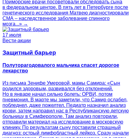
Приморские врачи посоветовали обследовать сына
в федеральном центре. В пять лет в Петербурге после
генетического исследования Матвею диагностировали
СМА – наследственное заболевание спинного
мозга...» →
17 июля
Вести-акции
Защитный барьер
Полуторагодовалого мальчика спасет дорогое
лекарство
Из письма Зенифе Умеровой, мамы Самира: «Сын
родился здоровым, развивался без отклонений.
Но в январе начал сильно болеть: ОРВИ, потом
пневмония. В марте мы заметили, что Самир ослабел,
побледнел, даже пожелтел. Педиатр назначил анализ
крови, затем направил нас в Республиканскую детскую
больницу в Симферополе. Там анализ повторили,
отправили материал на исследование в московскую
клинику. По результатам сыну поставили страшный
диагноз: острый лимфобластный лейкоз. Сразу начали