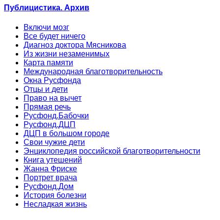
Публицистика. Архив
Включи мозг
Все будет ничего
Диагноз доктора Мясникова
Из жизни незаменимых
Карта памяти
Международная благотворительность
Окна Русфонда
Отцы и дети
Право на вычет
Прямая речь
Русфонд.Бабочки
Русфонд.ДЦП
ДЦП в большом городе
Свои чужие дети
Энциклопедия российской благотворительности
Книга утешений
Жанна Фриске
Портрет врача
Русфонд.Дом
История болезни
Несладкая жизнь