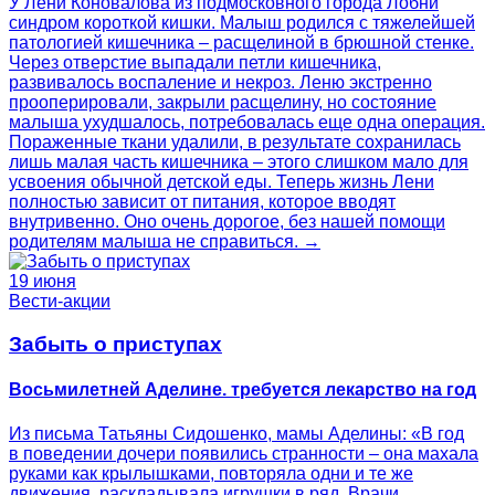
У Лени Коновалова из подмосковного города Лобни
синдром короткой кишки. Малыш родился с тяжелейшей
патологией кишечника – расщелиной в брюшной стенке.
Через отверстие выпадали петли кишечника,
развивалось воспаление и некроз. Леню экстренно
прооперировали, закрыли расщелину, но состояние
малыша ухудшалось, потребовалась еще одна операция.
Пораженные ткани удалили, в результате сохранилась
лишь малая часть кишечника – этого слишком мало для
усвоения обычной детской еды. Теперь жизнь Лени
полностью зависит от питания, которое вводят
внутривенно. Оно очень дорогое, без нашей помощи
родителям малыша не справиться. →
19 июня
Вести-акции
Забыть о приступах
Восьмилетней Аделине. требуется лекарство на год
Из письма Татьяны Сидошенко, мамы Аделины: «В год
в поведении дочери появились странности – она махала
руками как крылышками, повторяла одни и те же
движения, раскладывала игрушки в ряд. Врачи