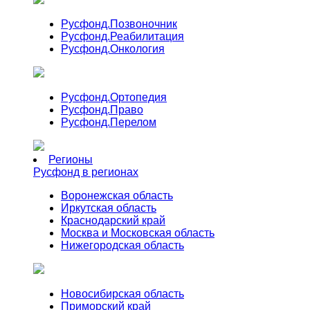
Русфонд.
Позвоночник
Русфонд.
Реабилитация
Русфонд.
Онкология
Русфонд.
Ортопедия
Русфонд.
Право
Русфонд.
Перелом
Регионы
Русфонд в регионах
Воронежская область
Иркутская область
Краснодарский край
Москва и Московская область
Нижегородская область
Новосибирская область
Приморский край