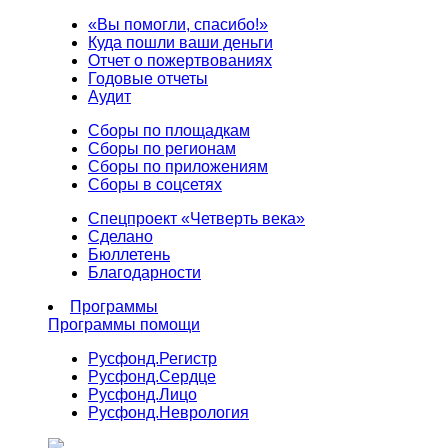
«Вы помогли, спасибо!»
Куда пошли ваши деньги
Отчет о пожертвованиях
Годовые отчеты
Аудит
Сборы по площадкам
Сборы по регионам
Сборы по приложениям
Сборы в соцсетях
Спецпроект «Четверть века»
Сделано
Бюллетень
Благодарности
Программы
Программы помощи
Русфонд.
Регистр
Русфонд.
Сердце
Русфонд.
Лицо
Русфонд.
Неврология