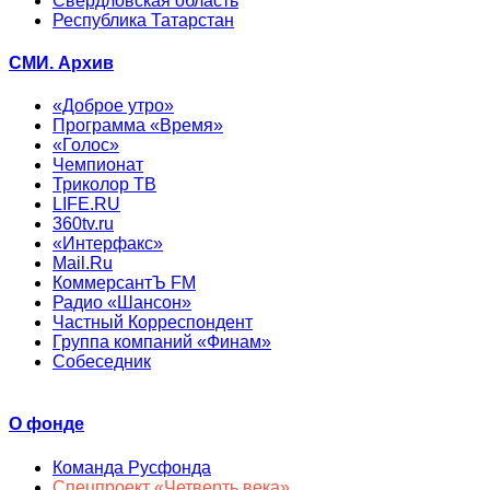
Свердловская область
Республика Татарстан
СМИ. Архив
«Доброе утро»
Программа «Время»
«Голос»
Чемпионат
Триколор ТВ
LIFE.RU
360tv.ru
«Интерфакс»
Mail.Ru
КоммерсантЪ FM
Радио «Шансон»
Частный Корреспондент
Группа компаний «Финам»
Собеседник
О фонде
Команда Русфонда
Спецпроект «Четверть века»