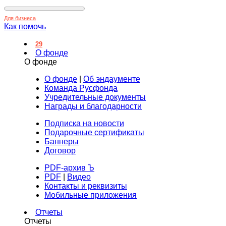
Для бизнеса
Как помочь
29
О фонде
О фонде
О фонде
|
Об эндаументе
Команда Русфонда
Учредительные документы
Награды и благодарности
Подписка на новости
Подарочные сертификаты
Баннеры
Договор
PDF-архив Ъ
PDF
|
Видео
Контакты и реквизиты
Мобильные приложения
Отчеты
Отчеты