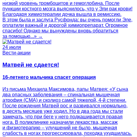
низкий уровень тромбоцитов и гемоглобина. После
пункции костного мозга выяснилось, что у Эли рак крови!
Благодаря химиотерапии дочка вышла в ремиссию.
В этом была и заслуга Русфонда: вы очень помогли Эле,
оплатили важный и дорогой химиопрепарат. Огромное
спасибо! Однако мы вынуждены вновь обратиться
за помощью...» →
24 июля
Вести-акции
Матвей не сдается!
16-летнего мальчика спасет операция
Из письма Михаила Максимова, папы Матвея: «У сына
два опасных заболевания – спинальная мышечная
атрофия (СМА) и сколиоз самой тяжелой, 4-й степени.
После рождения Матвей рос и развивался нормально,
в десять месяцев уже ходил. Но в два года мы стали
замечать, что при беге у него подкашивается правая
нога. В поликлинике назначили лекарства, массаж
и физиотерапию – улучшений не было, мышечная
слабость в ногах прогрессировала, походка ухудшилась.