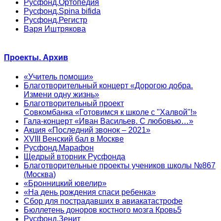
Русфонд.Ортопедия
Русфонд.Spina bifida
Русфонд.Регистр
Варя Иштрякова
Проекты. Архив
«Учитель помощи»
Благотворительный концерт «Дорогою добра.
Измени одну жизнь»
Благотворительный проект
Совкомбанка «Готовимся к школе с "Халвой"!»
Гала-концерт «Иван Васильев. С любовью…»
Акция «Последний звонок – 2021»
XVIII Венский бал в Москве
Русфонд.Марафон
Щедрый вторник Русфонда
Благотворительные проекты учеников школы №867
(Москва)
«Бронницкий ювелир»
«На день рождения спаси ребенка»
Сбор для пострадавших в авиакатастрофе
Бюллетень доноров костного мозга Кровь5
Русфонд.Зенит