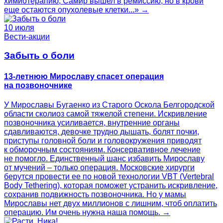
химиотерапию, Самир вышел в ремиссию, но в крови
еще остаются опухолевые клетки...» →
10 июля
Вести-акции
Забыть о боли
13-летнюю Мирославу спасет операция
на позвоночнике
У Мирославы Бугаенко из Старого Оскола Белгородской
области сколиоз самой тяжелой степени. Искривление
позвоночника усиливается, внутренние органы
сдавливаются, девочке трудно дышать, болят почки,
приступы головной боли и головокружения приводят
к обморочным состояниям. Консервативное лечение
не помогло. Единственный шанс избавить Мирославу
от мучений – только операция. Московские хирурги
берутся провести ее по новой технологии VBT (Vertebral
Body Tethering), которая поможет устранить искривление,
сохранив подвижность позвоночника. Но у мамы
Мирославы нет двух миллионов с лишним, чтоб оплатить
операцию. Им очень нужна наша помощь. →