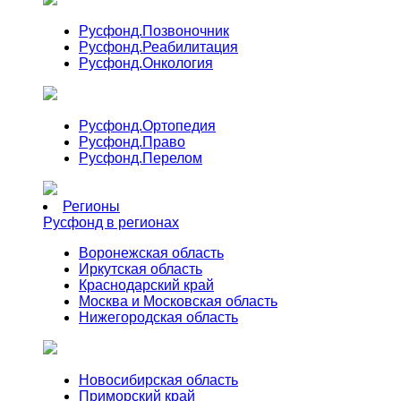
Русфонд.
Позвоночник
Русфонд.
Реабилитация
Русфонд.
Онкология
Русфонд.
Ортопедия
Русфонд.
Право
Русфонд.
Перелом
Регионы
Русфонд в регионах
Воронежская область
Иркутская область
Краснодарский край
Москва и Московская область
Нижегородская область
Новосибирская область
Приморский край