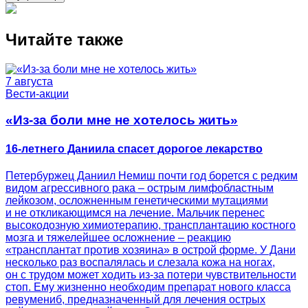
Читайте также
7 августа
Вести-акции
«Из-за боли мне не хотелось жить»
16-летнего Даниила спасет дорогое лекарство
Петербуржец Даниил Немиш почти год борется с редким
видом агрессивного рака – острым лимфобластным
лейкозом, осложненным генетическими мутациями
и не откликающимся на лечение. Мальчик перенес
высокодозную химиотерапию, трансплантацию костного
мозга и тяжелейшее осложнение – реакцию
«трансплантат против хозяина» в острой форме. У Дани
несколько раз воспалялась и слезала кожа на ногах,
он с трудом может ходить из-за потери чувствительности
стоп. Ему жизненно необходим препарат нового класса
ревумениб, предназначенный для лечения острых