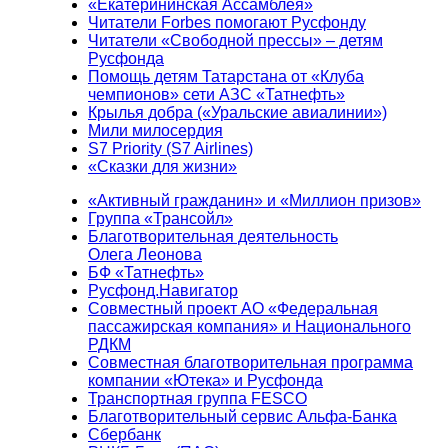
«Екатерининская Ассамблея»
Читатели Forbes помогают Русфонду
Читатели «Свободной прессы» – детям
Русфонда
Помощь детям Татарстана от «Клуба
чемпионов» сети АЗС «Татнефть»
Крылья добра («Уральские авиалинии»)
Мили милосердия
S7 Priority (S7 Airlines)
«Сказки для жизни»
«Активный гражданин» и «Миллион призов»
Группа «Трансойл»
Благотворительная деятельность
Олега Леонова
БФ «Татнефть»
Русфонд.Навигатор
Совместный проект АО «Федеральная
пассажирская компания» и Национального
РДКМ
Совместная благотворительная программа
компании «Ютека» и Русфонда
Транспортная группа FESCO
Благотворительный сервис Альфа-Банка
Сбербанк