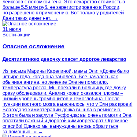
лейкозов с поломкой гена. Это лекарство стоимостью
больше 5,5 млн руб. не зарегистрировано в России,
но разрешено к применению. Вот только у родителей
Дани таких денег нет. →
31 июля
Вести-акции
Опасное осложнение
Десятилетнюю девочку спасет дорогое лекарство
Из письма Марины Карелиной, мамы Эли: «Дочке было
четыре года, когда она заболела. Все началось как
обычная ангина, но лечение Эле не помогало,
температура росла. Мы поехали в больницу, где дочку
сразу обследовали. Анализ крови оказался плохим –
низкий уровень тромбоцитов и гемоглобина. После
пункции костного мозга выяснилось, что у Эли рак крови!
Благодаря химиотерапии дочка вышла в ремиссию.
В этом была и заслуга Русфонда: вы очень помогли Эле,
оплатили важный и дорогой химиопрепарат. Огромное
спасибо! Однако мы вынуждены вновь обратиться
за помощью...» →