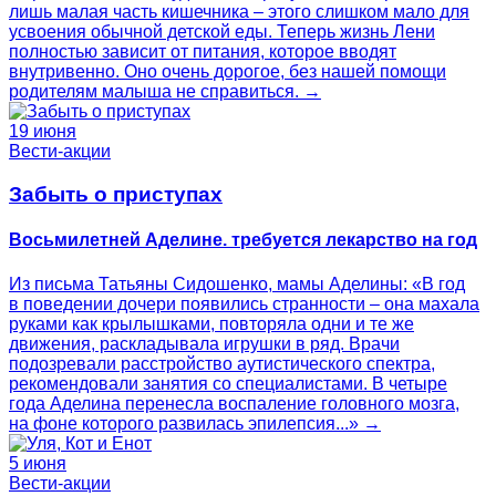
лишь малая часть кишечника – этого слишком мало для
усвоения обычной детской еды. Теперь жизнь Лени
полностью зависит от питания, которое вводят
внутривенно. Оно очень дорогое, без нашей помощи
родителям малыша не справиться. →
19 июня
Вести-акции
Забыть о приступах
Восьмилетней Аделине. требуется лекарство на год
Из письма Татьяны Сидошенко, мамы Аделины: «В год
в поведении дочери появились странности – она махала
руками как крылышками, повторяла одни и те же
движения, раскладывала игрушки в ряд. Врачи
подозревали расстройство аутистического спектра,
рекомендовали занятия со специалистами. В четыре
года Аделина перенесла воспаление головного мозга,
на фоне которого развилась эпилепсия...» →
5 июня
Вести-акции