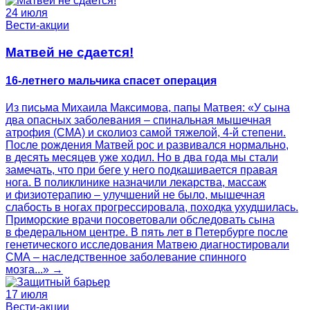
24 июля
Вести-акции
Матвей не сдается!
16-летнего мальчика спасет операция
Из письма Михаила Максимова, папы Матвея: «У сына
два опасных заболевания – спинальная мышечная
атрофия (СМА) и сколиоз самой тяжелой, 4-й степени.
После рождения Матвей рос и развивался нормально,
в десять месяцев уже ходил. Но в два года мы стали
замечать, что при беге у него подкашивается правая
нога. В поликлинике назначили лекарства, массаж
и физиотерапию – улучшений не было, мышечная
слабость в ногах прогрессировала, походка ухудшилась.
Приморские врачи посоветовали обследовать сына
в федеральном центре. В пять лет в Петербурге после
генетического исследования Матвею диагностировали
СМА – наследственное заболевание спинного
мозга...» →
17 июля
Вести-акции