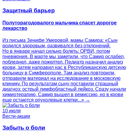
Защитный барьер
Полуторагодовалого мальчика спасет дорогое
лекарство
Из письма Зенифе Умеровой, мамы Самира: «Сын
родился здоровым, развивался без отклонений.
Но в январе начал сильно болеть: ОРВИ, потом
пневмония. В марте мы заметили, что Самир ослабел,
побледнел, даже пожелтел. Педиатр назначил анализ
крови, затем направил нас в Республиканскую детскую
больницу в Симферополе. Там анализ повторили,
отправили материал на исследование в московскую
клинику. По результатам сыну поставили страшный
диагноз: острый лимфобластный лейкоз. Сразу начали
химиотерапию, Самир вышел в ремиссию, но в крови
еще остаются опухолевые клетки...» →
10 июля
Вести-акции
Забыть о боли