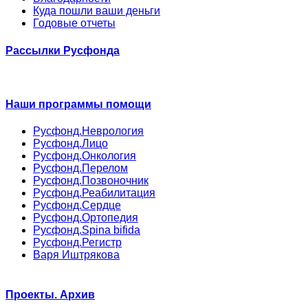
Куда пошли ваши деньги
Годовые отчеты
Рассылки Русфонда
Наши программы помощи
Русфонд.Неврология
Русфонд.Лицо
Русфонд.Онкология
Русфонд.Перелом
Русфонд.Позвоночник
Русфонд.Реабилитация
Русфонд.Сердце
Русфонд.Ортопедия
Русфонд.Spina bifida
Русфонд.Регистр
Варя Иштрякова
Проекты. Архив