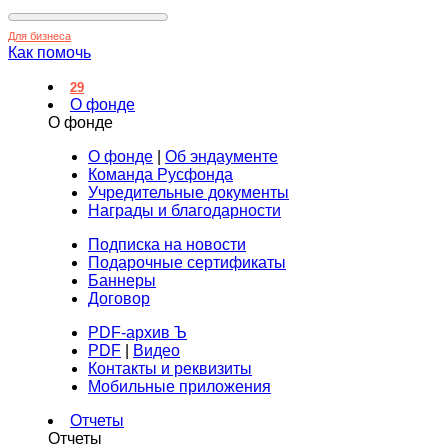
Для бизнеса
Как помочь
29
О фонде
О фонде
О фонде
|
Об эндаументе
Команда Русфонда
Учредительные документы
Награды и благодарности
Подписка на новости
Подарочные сертификаты
Баннеры
Договор
PDF-архив Ъ
PDF
|
Видео
Контакты и реквизиты
Мобильные приложения
Отчеты
Отчеты