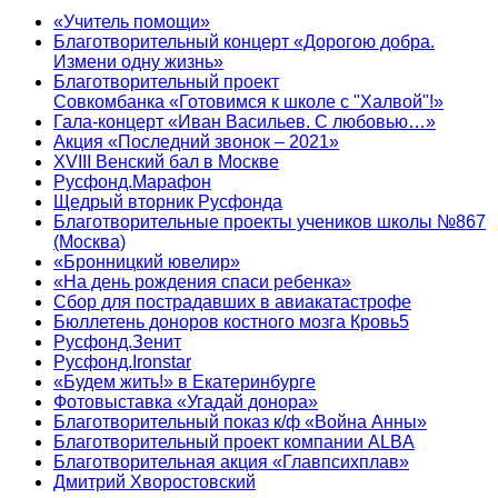
«Учитель помощи»
Благотворительный концерт «Дорогою добра.
Измени одну жизнь»
Благотворительный проект
Совкомбанка «Готовимся к школе с "Халвой"!»
Гала-концерт «Иван Васильев. С любовью…»
Акция «Последний звонок – 2021»
XVIII Венский бал в Москве
Русфонд.Марафон
Щедрый вторник Русфонда
Благотворительные проекты учеников школы №867
(Москва)
«Бронницкий ювелир»
«На день рождения спаси ребенка»
Сбор для пострадавших в авиакатастрофе
Бюллетень доноров костного мозга Кровь5
Русфонд.Зенит
Русфонд.Ironstar
«Будем жить!» в Екатеринбурге
Фотовыставка «Угадай донора»
Благотворительный показ к/ф «Война Анны»
Благотворительный проект компании ALBA
Благотворительная акция «Главпсихплав»
Дмитрий Хворостовский