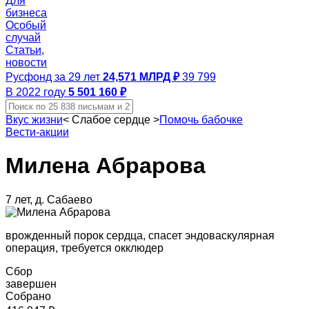
Для
бизнеса
Особый
случай
Статьи,
новости
Русфонд за 29 лет
24,571 МЛРД ₽
39 799
В 2022 году
5 501 160 ₽
Вкус жизни
<
Слабое сердце
>
Помочь бабочке
Вести-акции
Милена Абрарова
7 лет, д. Сабаево
врожденный порок сердца, спасет эндоваскулярная
операция, требуется окклюдер
Сбор
завершен
Собрано