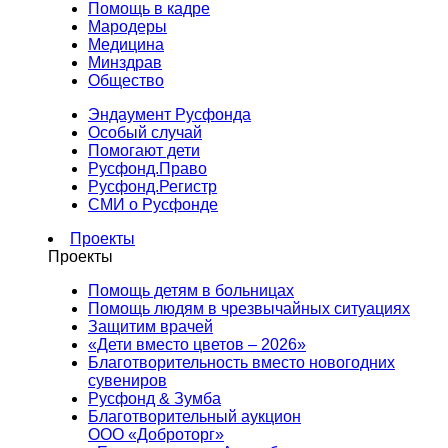
Помощь в кадре
Мародеры
Медицина
Минздрав
Общество
Эндаумент Русфонда
Особый случай
Помогают дети
Русфонд.Право
Русфонд.Регистр
СМИ о Русфонде
Проекты
Проекты
Помощь детям в больницах
Помощь людям в чрезвычайных ситуациях
Защитим врачей
«Дети вместо цветов – 2026»
Благотворительность вместо новогодних
сувениров
Русфонд & Зумба
Благотворительный аукцион
ООО «Доброторг»