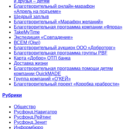
и друзья – детям
Благотворительный онлайн‑марафон
«Апрель на подъеме»
Щедрый заплыв
Благотворительный «Марафон желаний»
Благотворительная программа компании «Флора»
TakeMyTime
Экспедиция «Совпадение»
ВСЕМ (Qiwi)
Благотворительный аукцион ООО «Доброторг»
Благотворительная программа группы PBF
Карта «Добро» ОТП банка
Доставка жизни
Благотворительная программа помощи детям
компании QuickMADE
Группа компаний «О’КЕЙ»
Благотворительный проект «Коробка храбрости»
Рубрики
Общество
Русфонд.Навигатор
Русфонд.Рейтинг
Русфонд.Зенит
Информбюро