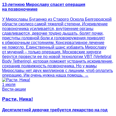
13-летнюю Мирославу спасет операция
на позвоночнике
У Мирославы Бугаенко из Старого Оскола Белгородской
области сколиоз самой тяжелой степени. Искривление
позвоночника усиливается, внутренние органы
сдавливаются, девочке трудно дышать, болят почки,
приступы головной боли и головокружения приводят
к обморочным состояниям. Консервативное лечение
не помогло. Единственный шанс избавить Мирославу
от мучений – только операция. Московские хирурги
берутся провести ее по новой технологии VBT (Vertebral
Body Tethering), которая поможет устранить искривление,
сохранив подвижность позвоночника. Но у мамы
Мирославы нет двух миллионов с лишним, чтоб оплатить
операцию. Им очень нужна наша помощь. →
1 июля
Вести-акции
Расти, Ника!
Десятилетней девочке требуется лекарство на год