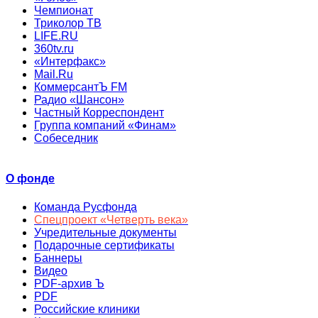
Чемпионат
Триколор ТВ
LIFE.RU
360tv.ru
«Интерфакс»
Mail.Ru
КоммерсантЪ FM
Радио «Шансон»
Частный Корреспондент
Группа компаний «Финам»
Собеседник
О фонде
Команда Русфонда
Спецпроект «Четверть века»
Учредительные документы
Подарочные сертификаты
Баннеры
Видео
PDF-архив Ъ
PDF
Российские клиники