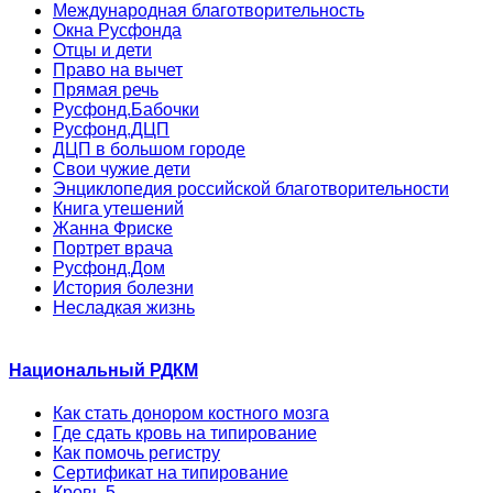
Международная благотворительность
Окна Русфонда
Отцы и дети
Право на вычет
Прямая речь
Русфонд.Бабочки
Русфонд.ДЦП
ДЦП в большом городе
Свои чужие дети
Энциклопедия российской благотворительности
Книга утешений
Жанна Фриске
Портрет врача
Русфонд.Дом
История болезни
Несладкая жизнь
Национальный РДКМ
Как стать донором костного мозга
Где сдать кровь на типирование
Как помочь регистру
Сертификат на типирование
Кровь 5