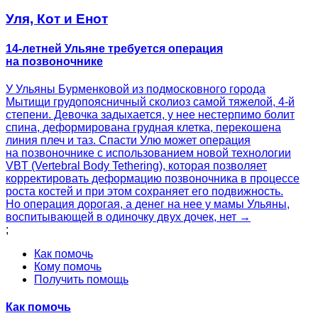
Уля, Кот и Енот
14-летней Ульяне требуется операция
на позвоночнике
У Ульяны Бурменковой из подмосковного города
Мытищи грудопоясничный сколиоз самой тяжелой, 4-й
степени. Девочка задыхается, у нее нестерпимо болит
спина, деформирована грудная клетка, перекошена
линия плеч и таз. Спасти Улю может операция
на позвоночнике с использованием новой технологии
VBT (Vertebral Body Tethering), которая позволяет
корректировать деформацию позвоночника в процессе
роста костей и при этом сохраняет его подвижность.
Но операция дорогая, а денег на нее у мамы Ульяны,
воспитывающей в одиночку двух дочек, нет →
;
Как помочь
Кому помочь
Получить помощь
Как помочь