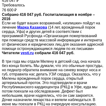
416 047 ₽
Требовалось
76 600 ₽
Собрано 416 047 руб. Госпитализация в ноябре –
2016
Если не будет ваших возражений, «излишки» пойдут на
лечение
Марка Казакова
(14 лет, врожденный порок
сердца, Уфа) и других детей в соответствии с
программой Русфонда «Организация пожертвований
при помощи средств массовой информации и интернета
от физических и юридических лиц для оказания адресной
помощи остронуждающимся людям по их письмам»
Читатели
vesti
.
ru
собрали 416 047 руб.
В три года мы отдали Милену в детский сад, она начала
без конца болеть. Мы думали, что это обычные простуды,
но педиатр обратила внимание на синеву вокруг носа и
губ, отправила нас делать УЗИ сердца. Оказалось, что у
Милены врожденный порок сердца, открытый
артериальный проток. Это подтвердили и врачи
Республиканского кардиоцентра (РКЦ) в Уфе, куда мы
потом поехали на обследование. Дефект был
небольшим, врачи надеялись, что он сам закроется.
Дочке назначили лекарства и велели наблюдаться. В
июне мы поехали в РКЦ на очередную консультацию.