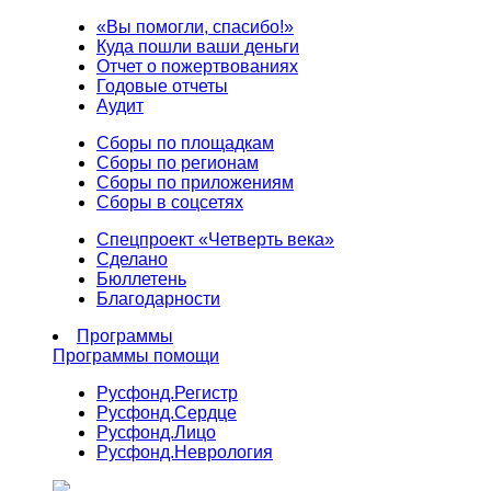
«Вы помогли, спасибо!»
Куда пошли ваши деньги
Отчет о пожертвованиях
Годовые отчеты
Аудит
Сборы по площадкам
Сборы по регионам
Сборы по приложениям
Сборы в соцсетях
Спецпроект «Четверть века»
Сделано
Бюллетень
Благодарности
Программы
Программы помощи
Русфонд.
Регистр
Русфонд.
Сердце
Русфонд.
Лицо
Русфонд.
Неврология