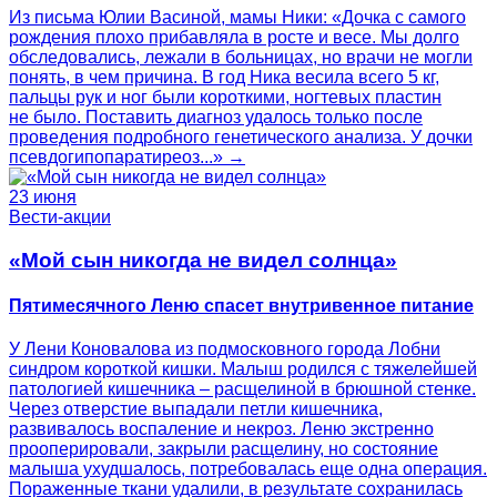
Из письма Юлии Васиной, мамы Ники: «Дочка с самого
рождения плохо прибавляла в росте и весе. Мы долго
обследовались, лежали в больницах, но врачи не могли
понять, в чем причина. В год Ника весила всего 5 кг,
пальцы рук и ног были короткими, ногтевых пластин
не было. Поставить диагноз удалось только после
проведения подробного генетического анализа. У дочки
псевдогипопаратиреоз...» →
23 июня
Вести-акции
«Мой сын никогда не видел солнца»
Пятимесячного Леню спасет внутривенное питание
У Лени Коновалова из подмосковного города Лобни
синдром короткой кишки. Малыш родился с тяжелейшей
патологией кишечника – расщелиной в брюшной стенке.
Через отверстие выпадали петли кишечника,
развивалось воспаление и некроз. Леню экстренно
прооперировали, закрыли расщелину, но состояние
малыша ухудшалось, потребовалась еще одна операция.
Пораженные ткани удалили, в результате сохранилась