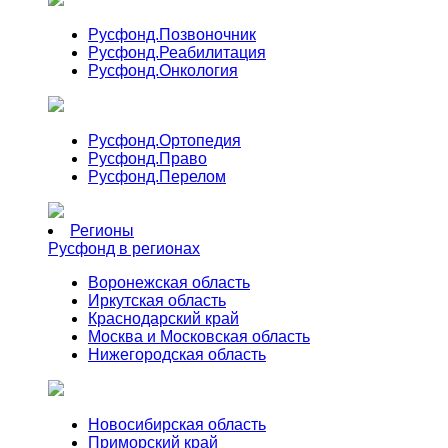
Русфонд.
Позвоночник
Русфонд.
Реабилитация
Русфонд.
Онкология
Русфонд.
Ортопедия
Русфонд.
Право
Русфонд.
Перелом
Регионы
Русфонд в регионах
Воронежская область
Иркутская область
Краснодарский край
Москва и Московская область
Нижегородская область
Новосибирская область
Приморский край