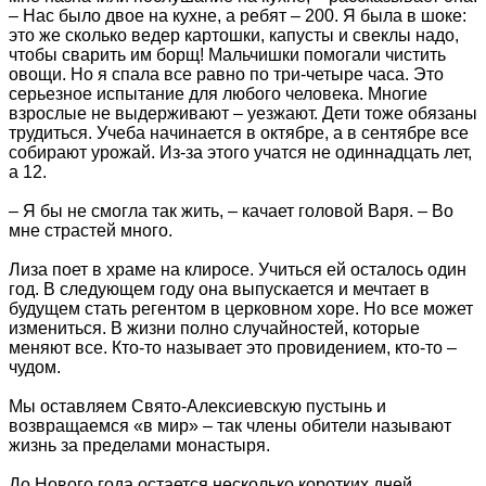
– Нас было двое на кухне, а ребят – 200. Я была в шоке:
это же сколько ведер картошки, капусты и свеклы надо,
чтобы сварить им борщ! Мальчишки помогали чистить
овощи. Но я спала все равно по три-четыре часа. Это
серьезное испытание для любого человека. Многие
взрослые не выдерживают – уезжают. Дети тоже обязаны
трудиться. Учеба начинается в октябре, а в сентябре все
собирают урожай. Из-за этого учатся не одиннадцать лет,
а 12.
– Я бы не смогла так жить, – качает головой Варя. – Во
мне страстей много.
Лиза поет в храме на клиросе. Учиться ей осталось один
год. В следующем году она выпускается и мечтает в
будущем стать регентом в церковном хоре. Но все может
измениться. В жизни полно случайностей, которые
меняют все. Кто-то называет это провидением, кто-то –
чудом.
Мы оставляем Свято-Алексиевскую пустынь и
возвращаемся «в мир» – так члены обители называют
жизнь за пределами монастыря.
До Нового года остается несколько коротких дней…