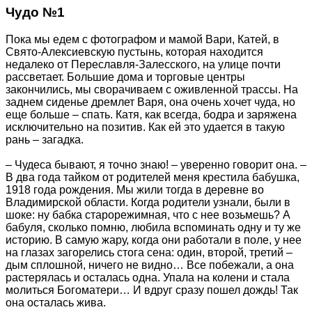
Чудо №1
Пока мы едем с фотографом и мамой Вари, Катей, в
Свято-Алексиевскую пустынь, которая находится
недалеко от Переславля-Залесского, на улице почти
рассветает. Большие дома и торговые центры
закончились, мы сворачиваем с оживленной трассы. На
заднем сиденье дремлет Варя, она очень хочет чуда, но
еще больше – спать. Катя, как всегда, бодра и заряжена
исключительно на позитив. Как ей это удается в такую
рань – загадка.
– Чудеса бывают, я точно знаю! – уверенно говорит она. –
В два года тайком от родителей меня крестила бабушка,
1918 года рождения. Мы жили тогда в деревне во
Владимирской области. Когда родители узнали, были в
шоке: ну бабка старорежимная, что с нее возьмешь? А
бабуля, сколько помню, любила вспоминать одну и ту же
историю. В самую жару, когда они работали в поле, у нее
на глазах загорелись стога сена: один, второй, третий –
дым сплошной, ничего не видно… Все побежали, а она
растерялась и осталась одна. Упала на колени и стала
молиться Богоматери… И вдруг сразу пошел дождь! Так
она осталась жива.