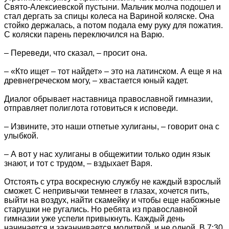
Свято-Алексиевской пустыни. Мальчик молча подошел и
стал дергать за спицы колеса на Вариной коляске. Она
стойко держалась, а потом подала ему руку для пожатия.
С коляски парень переключился на Варю.
– Переведи, что сказал, – просит она.
– «Кто ищет – тот найдет» – это на латинском. А еще я на
древнегреческом могу, – хвастается юный кадет.
Диалог обрывает наставница православной гимназии,
отправляет полиглота готовиться к исповеди.
– Извините, это наши отпетые хулиганы, – говорит она с
улыбкой.
– А вот у нас хулиганы в общежитии только один язык
знают, и тот с трудом, – вздыхает Варя.
Отстоять с утра воскресную службу не каждый взрослый
сможет. С непривычки темнеет в глазах, хочется пить,
выйти на воздух, найти скамейку и чтобы еще набожные
старушки не ругались. Но ребята из православной
гимназии уже успели привыкнуть. Каждый день
начинается и заканчивается молитвой, и не одной. В 7:30