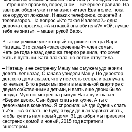
– Утреннее правило, перед сном – Вечернее правило. На
завтрак, обед и ужин гимназист читает Евангелие, пока
все орудуют ложками. Никаких телефонов, соцсетей и
телевизоров. На вопрос «Кто такая Ивлеева?» одна
девочка спросила: «А из какой она обители?» «Ой, лучше
тебе не знать», – машет рукой Варя.
В таком режиме уже который год живет сестра Вари
Наташа. Это самый «засекреченный» член семьи.
Четыре года назад девочка твердо решила, что хочет
жить в пустыни. Катя плакала, но потом отпустила.
– Наташу и ее сестренку Машу мы с мужем удочерили
девять лет назад. Сначала увидели Машу. Но директор
детского дома сказал, что у нее есть сестра и разлучать
их нельзя. В то время мы жили в маленькой квартире с
двумя собственными детьми, и взять еще двоих было
некуда. Муж посмотрел на рыжую Наташу и сказал:
«Берем двоих. Сын будет спать на кухне. А ты с
девочками в комнате». Я спросила: «А где будешь спать
ты?» – «А я спать не буду, я буду деньги зарабатывать,
чтобы купить нам новый дом». 31 декабря мы привезли
сестренок домой и новый, 2015 год встретили
вшестером.