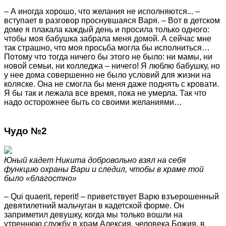
– А иногда хорошо, что желания не исполняются... –
вступает в разговор проснувшаяся Варя. – Вот в детском
доме я плакала каждый день и просила только одного:
чтобы моя бабушка забрала меня домой. А сейчас мне
так страшно, что моя просьба могла бы исполниться…
Потому что тогда ничего бы этого не было: ни мамы, ни
новой семьи, ни колледжа – ничего! Я люблю бабушку, но
у нее дома совершенно не было условий для жизни на
коляске. Она не смогла бы меня даже поднять с кровати.
Я бы так и лежала все время, пока не умерла. Так что
надо осторожнее быть со своими желаниями…
Чудо №2
Юный кадет Никита добровольно взял на себя
функцию охраны Вари и следил, чтобы в храме той
было «благостно»
– Qui quaerit, reperit! – приветствует Варю взъерошенный
девятилетний мальчуган в кадетской форме. Он
заприметил девушку, когда мы только вошли на
утреннюю службу в храм Алексия, человека Божия, в