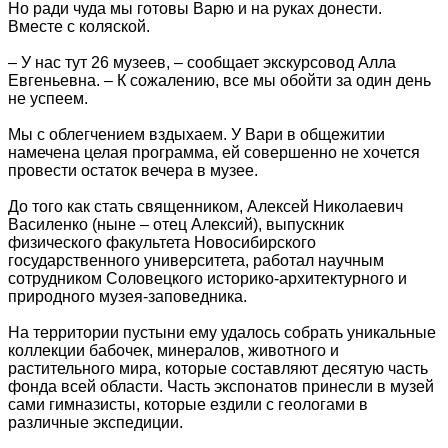
Но ради чуда мы готовы Варю и на руках донести.
Вместе с коляской.
– У нас тут 26 музеев, – сообщает экскурсовод Алла
Евгеньевна. – К сожалению, все мы обойти за один день
не успеем.
Мы с облегчением вздыхаем. У Вари в общежитии
намечена целая программа, ей совершенно не хочется
провести остаток вечера в музее.
До того как стать священником, Алексей Николаевич
Василенко (ныне – отец Алексий), выпускник
физического факультета Новосибирского
государственного университета, работал научным
сотрудником Соловецкого историко-архитектурного и
природного музея-заповедника.
На территории пустыни ему удалось собрать уникальные
коллекции бабочек, минералов, животного и
растительного мира, которые составляют десятую часть
фонда всей области. Часть экспонатов принесли в музей
сами гимназисты, которые ездили с геологами в
различные экспедиции.