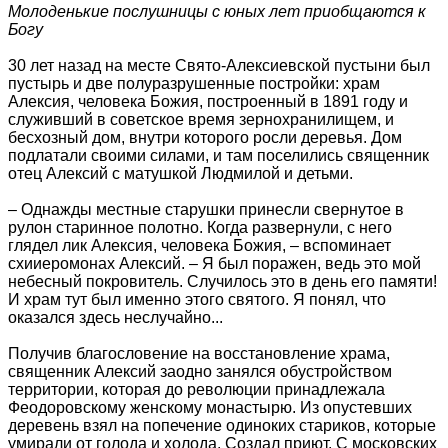
Молоденькие послушницы с юных лет приобщаются к
Богу
30 лет назад на месте Свято-Алексиевской пустыни был
пустырь и две полуразрушенные постройки: храм
Алексия, человека Божия, построенный в 1891 году и
служивший в советское время зернохранилищем, и
бесхозный дом, внутри которого росли деревья. Дом
подлатали своими силами, и там поселились священник
отец Алексий с матушкой Людмилой и детьми.
– Однажды местные старушки принесли свернутое в
рулон старинное полотно. Когда развернули, с него
глядел лик Алексия, человека Божия, – вспоминает
схииеромонах Алексий. – Я был поражен, ведь это мой
небесный покровитель. Случилось это в день его памяти!
И храм тут был именно этого святого. Я понял, что
оказался здесь неслучайно...
Получив благословение на восстановление храма,
священник Алексий заодно занялся обустройством
территории, которая до революции принадлежала
Феодоровскому женскому монастырю. Из опустевших
деревень взял на попечение одиноких стариков, которые
умирали от голода и холода. Создал приют. С московских