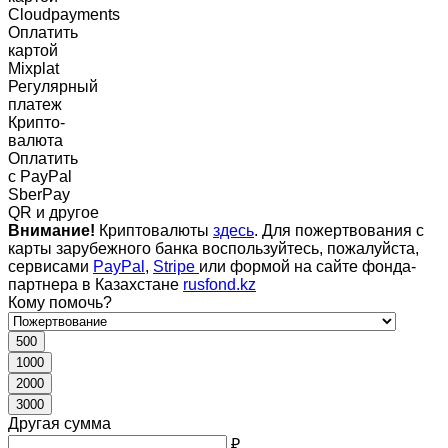
Cloudpayments
Оплатить
картой
Mixplat
Регулярный
платеж
Крипто-
валюта
Оплатить
c PayPal
SberPay
QR и другое
Внимание!
Криптовалюты
здесь
. Для пожертвования с
карты зарубежного банка воспользуйтесь, пожалуйста,
сервисами
PayPal
,
Stripe
или формой на сайте фонда-
партнера в Казахстане
rusfond.kz
Кому помочь?
500
1000
2000
3000
Другая сумма
₽