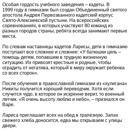
Особая гордость учебного заведения – кадеты. В
1999 году в гимназии был создан Объединенный святого
апостола Андрея Первозванного кадетский корпус
Свято-Алексиевской пустыни. На всероссийских
соревнованиях, в которых участвуют 80 команд из
разных городов страны, ребята всегда занимают первые
места.
По словам наставницы кадетов Ларисы, дети в гимназию
поступают все сложнее и сложнее: «У батюшки цель –
помощь детям, попавшим в трудную жизненную
ситуацию. Их привозят крестные и родные, чтобы
оградить от негатива, который в миру окружает ребенка
со всех сторон».
После обучения в православной гимназии из «хулигана»
Никиты получится хороший переводчик. Хотя если
случится чудо, в которое он искренне верит, то военный
летчик. «Я очень высоту люблю и небо», – признался он
Варе.
Лариса приглашает всех на обед в трапезную. Запах
свежего хлеба доносится, едва мы открываем с улицы
двери.