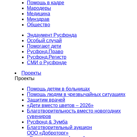
Помощь в кадре
Мародеры
Медицина
Минздрав
Общество
Эндаумент Русфонда
Особый случай
Помогают дети
Русфонд.Право
Русфонд.Регистр
СМИ о Русфонде
Проекты
Проекты
Помощь детям в больницах
Помощь людям в чрезвычайных ситуациях
Защитим врачей
«Дети вместо цветов – 2026»
Благотворительность вместо новогодних
сувениров
Русфонд & Зумба
Благотворительный аукцион
ООО «Доброторг»