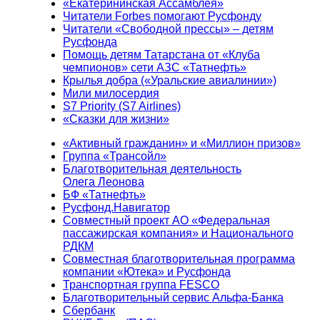
«Екатерининская Ассамблея»
Читатели Forbes помогают Русфонду
Читатели «Свободной прессы» – детям
Русфонда
Помощь детям Татарстана от «Клуба
чемпионов» сети АЗС «Татнефть»
Крылья добра («Уральские авиалинии»)
Мили милосердия
S7 Priority (S7 Airlines)
«Сказки для жизни»
«Активный гражданин» и «Миллион призов»
Группа «Трансойл»
Благотворительная деятельность
Олега Леонова
БФ «Татнефть»
Русфонд.Навигатор
Совместный проект АО «Федеральная
пассажирская компания» и Национального
РДКМ
Совместная благотворительная программа
компании «Ютека» и Русфонда
Транспортная группа FESCO
Благотворительный сервис Альфа-Банка
Сбербанк