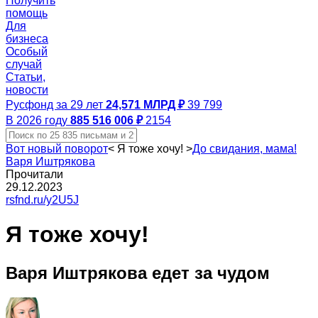
Получить
помощь
Для
бизнеса
Особый
случай
Статьи,
новости
Русфонд за 29 лет
24,571 МЛРД ₽
39 799
В 2026 году
885 516 006 ₽
2154
Вот новый поворот
<
Я тоже хочу!
>
До свидания, мама!
Варя Иштрякова
Прочитали
29.12.2023
rsfnd.ru/y2U5J
Я тоже хочу!
Варя Иштрякова едет за чудом