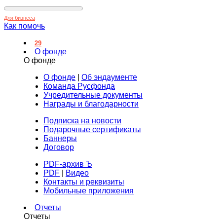
Для бизнеса
Как помочь
29
О фонде
О фонде
О фонде
|
Об эндаументе
Команда Русфонда
Учредительные документы
Награды и благодарности
Подписка на новости
Подарочные сертификаты
Баннеры
Договор
PDF-архив Ъ
PDF
|
Видео
Контакты и реквизиты
Мобильные приложения
Отчеты
Отчеты