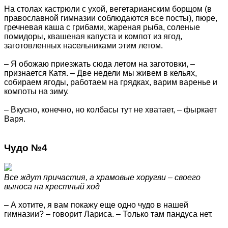
На столах кастрюли с ухой, вегетарианским борщом (в
православной гимназии соблюдаются все посты), пюре,
гречневая каша с грибами, жареная рыба, соленые
помидоры, квашеная капуста и компот из ягод,
заготовленных насельниками этим летом.
– Я обожаю приезжать сюда летом на заготовки, –
признается Катя. – Две недели мы живем в кельях,
собираем ягоды, работаем на грядках, варим варенье и
компоты на зиму.
– Вкусно, конечно, но колбасы тут не хватает, – фыркает
Варя.
Чудо №4
Все ждут причастия, а храмовые хоругви – своего
выноса на крестный ход
– А хотите, я вам покажу еще одно чудо в нашей
гимназии? – говорит Лариса. – Только там пандуса нет.