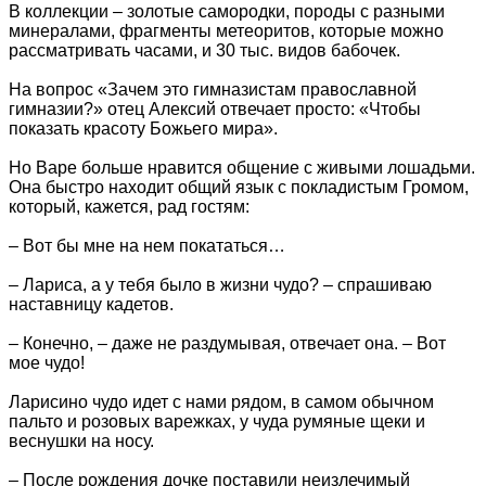
В коллекции – золотые самородки, породы с разными
минералами, фрагменты метеоритов, которые можно
рассматривать часами, и 30 тыс. видов бабочек.
На вопрос «Зачем это гимназистам православной
гимназии?» отец Алексий отвечает просто: «Чтобы
показать красоту Божьего мира».
Но Варе больше нравится общение с живыми лошадьми.
Она быстро находит общий язык с покладистым Громом,
который, кажется, рад гостям:
– Вот бы мне на нем покататься…
– Лариса, а у тебя было в жизни чудо? – спрашиваю
наставницу кадетов.
– Конечно, – даже не раздумывая, отвечает она. – Вот
мое чудо!
Ларисино чудо идет с нами рядом, в самом обычном
пальто и розовых варежках, у чуда румяные щеки и
веснушки на носу.
– После рождения дочке поставили неизлечимый