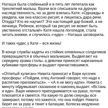
Наташа была слабенькой и в пять лет лепетала как
трехлетний малыш. Врачи все списывали на дурную
наследственность, но за дело взялась Катя: «Однажды я
увидела, как она классно рисует, и лишилась дара речи.
Откуда? Кто ее научил? Это настоящий дар Божий, а не
яичница. Ребенок, который так рисует, не может быть
умственно отсталым!» Катя нашла логопедов, стала
читать книжки, и случилось «чудо» – Наташа заговорила.
И таких чудес у Кати – вся жизнь!
В конце службы кадеты из стойких оловянных солдатиков
превращаются в обычных мальчишек. Выдвигают на
середину храма столы, а девочки приносят нарезанные
кубиками просфоры и выдают причастившимся.
«Отпетый хулиган» Никита приносит и Варе кусочек
просфоры: «Пойдем, отец Антоний говорит, что надо к
распятию приложиться». – «А я не могу идти». Никита с
минуту обдумывает сказанное и наконец выдает: «Встань
и иди». Варя немного приподнимается на руках, потом
плюхается и смеется. На какую-то долю секунды все
замирают, потому что кажется, что она пойдет. Никита
берет ее за руку и тянет к батюшке. Коляска медленно