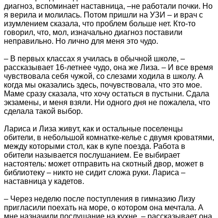
диагноз, вспоминает наставница, –не работали почки. Но
я верила и молилась. Потом пришли на УЗИ – и врач с
изумлением сказала, что проблем больше нет. Кто-то
говорил, что, мол, изначально диагноз поставили
неправильно. Но лично для меня это чудо.
– В первых классах я училась в обычной школе, –
рассказывает 16-летнее чудо, она же Лиза. – И все время
чувствовала себя чужой, со слезами ходила в школу. А
когда мы оказались здесь, почувствовала, что это мое.
Маме сразу сказала, что хочу остаться в пустыни. Сдала
экзамены, и меня взяли. Ни одного дня не пожалела, что
сделала такой выбор.
Лариса и Лиза живут, как и остальные поселенцы
обители, в небольшой комнатке-келье с двумя кроватями,
между которыми стол, как в купе поезда. Работа в
обители называется послушанием. Ее выбирает
настоятель: может отправить на скотный двор, может в
библиотеку – никто не сидит сложа руки. Лариса –
наставница у кадетов.
– Через неделю после поступления в гимназию Лизу
пригласили поехать на море, о котором она мечтала. А
мне назначили послушание на кухне, – рассказывает она.