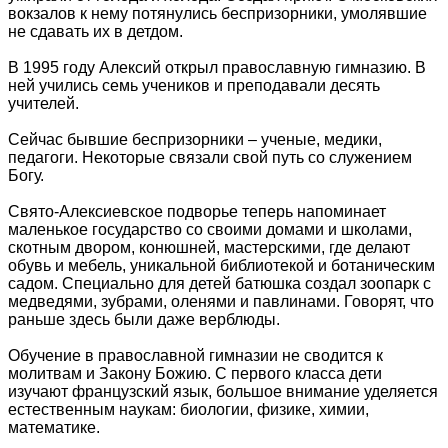
вокзалов к нему потянулись беспризорники, умолявшие
не сдавать их в детдом.
В 1995 году Алексий открыл православную гимназию. В
ней учились семь учеников и преподавали десять
учителей.
Сейчас бывшие беспризорники – ученые, медики,
педагоги. Некоторые связали свой путь со служением
Богу.
Свято-Алексиевское подворье теперь напоминает
маленькое государство со своими домами и школами,
скотным двором, конюшней, мастерскими, где делают
обувь и мебель, уникальной библиотекой и ботаническим
садом. Специально для детей батюшка создал зоопарк с
медведями, зубрами, оленями и павлинами. Говорят, что
раньше здесь были даже верблюды.
Обучение в православной гимназии не сводится к
молитвам и Закону Божию. С первого класса дети
изучают французский язык, большое внимание уделяется
естественным наукам: биологии, физике, химии,
математике.