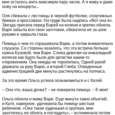
мне осталось жить максимум пару часов. А я живу и даже
хожу на концерты...
Оля сбежала с лестницы в черной футболке, спортивных
брюках и кроссовках. На груди была надпись «Вот она я».
Звезда присела перед Варей на колени и крепко обняла.
Варя забыла все свои заготовки, обхватила ее за шею
руками и закрыла глаза.
Певица о чем-то спрашивала Варю, а потом внимательно
слушала. Со стороны казалось, что эта встреча больше
нужна Бузовой, чем Варе. Слова девочки на инвалидной
коляске как будто были для артистки каким‑то
откровением. Она никуда не торопилась. Одной рукой
держала за руку Варю, а второй Глеба. Отведенные
администрацией две минуты растянулись на полчаса.
За это время Ольга успела познакомиться и с Катей.
– Она что, ваша дочка? – не поверила певица. – Е-мое!
Ольга обняла и маму Вари. Еще минута таких объятий,
и Катя, наверное, удочерила бы певицу шестым
ребенком. «Она такая худенькая и хрупкая, мне
захотелось ее обнять и погладить», – вспоминала потом