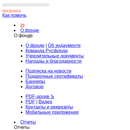
Для бизнеса
Как помочь
29
О фонде
О фонде
О фонде
|
Об эндаументе
Команда Русфонда
Учредительные документы
Награды и благодарности
Подписка на новости
Подарочные сертификаты
Баннеры
Договор
PDF-архив Ъ
PDF
|
Видео
Контакты и реквизиты
Мобильные приложения
Отчеты
Отчеты