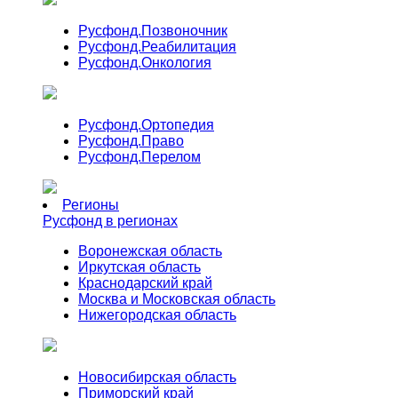
Русфонд.
Позвоночник
Русфонд.
Реабилитация
Русфонд.
Онкология
Русфонд.
Ортопедия
Русфонд.
Право
Русфонд.
Перелом
Регионы
Русфонд в регионах
Воронежская область
Иркутская область
Краснодарский край
Москва и Московская область
Нижегородская область
Новосибирская область
Приморский край