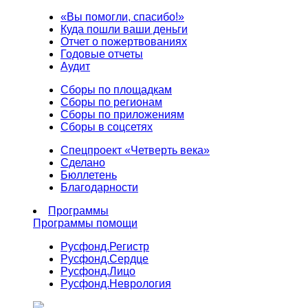
«Вы помогли, спасибо!»
Куда пошли ваши деньги
Отчет о пожертвованиях
Годовые отчеты
Аудит
Сборы по площадкам
Сборы по регионам
Сборы по приложениям
Сборы в соцсетях
Спецпроект «Четверть века»
Сделано
Бюллетень
Благодарности
Программы
Программы помощи
Русфонд.
Регистр
Русфонд.
Сердце
Русфонд.
Лицо
Русфонд.
Неврология