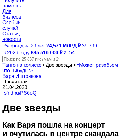
Получить
помощь
Для
бизнеса
Особый
случай
Статьи,
новости
Русфонд за 29 лет
24,571 МЛРД ₽
39 799
В 2026 году
885 516 006 ₽
2154
Танго на коляске
<
Две звезды
>
«Может, разобьем
что‑нибудь?»
Варя Иштрякова
Прочитали
21.04.2023
rsfnd.ru/PS6oQ
Две звезды
Как Варя пошла на концерт
и очутилась в центре скандала