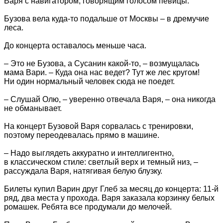
Варя с навигатором, говорящим голосом певицы.
Бузова вела куда-то подальше от Москвы – в дремучие
леса.
До концерта оставалось меньше часа.
– Это не Бузова, а Сусанин какой-то, – возмущалась
мама Вари. – Куда она нас ведет? Тут же лес кругом!
Ни один нормальный человек сюда не поедет.
– Слушай Олю, – уверенно отвечала Варя, – она никогда
не обманывает.
На концерт Бузовой Варя сорвалась с тренировки,
поэтому переодевалась прямо в машине.
– Надо выглядеть аккуратно и интеллигентно,
в классическом стиле: светлый верх и темный низ, –
рассуждала Варя, натягивая белую блузку.
Билеты купил Варин друг Глеб за месяц до концерта: 11-й
ряд, два места у прохода. Варя заказала корзинку белых
ромашек. Ребята все продумали до мелочей.