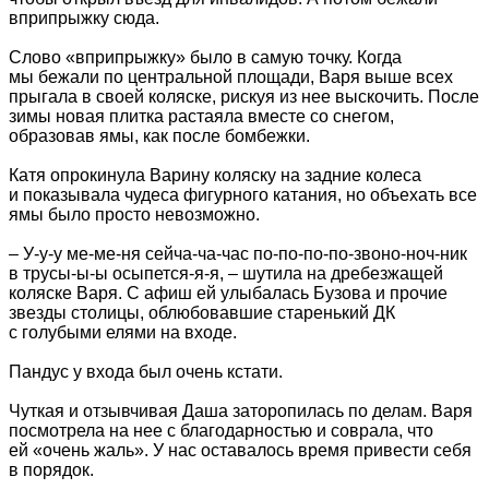
вприпрыжку сюда.
Слово «вприпрыжку» было в самую точку. Когда
мы бежали по центральной площади, Варя выше всех
прыгала в своей коляске, рискуя из нее выскочить. После
зимы новая плитка растаяла вместе со снегом,
образовав ямы, как после бомбежки.
Катя опрокинула Варину коляску на задние колеса
и показывала чудеса фигурного катания, но объехать все
ямы было просто невозможно.
– У-у-у ме-ме-ня сейча-ча-час по-по-по-по-звоно-ноч-ник
в трусы-ы-ы осыпется-я-я, – шутила на дребезжащей
коляске Варя. С афиш ей улыбалась Бузова и прочие
звезды столицы, облюбовавшие старенький ДК
с голубыми елями на входе.
Пандус у входа был очень кстати.
Чуткая и отзывчивая Даша заторопилась по делам. Варя
посмотрела на нее с благодарностью и соврала, что
ей «очень жаль». У нас оставалось время привести себя
в порядок.