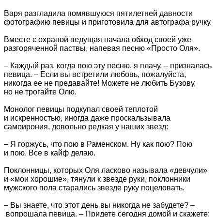
Варя разгладила помявшуюся пятилетней давности
фотографию певицы и приготовила для автографа ручку.
Вместе с охраной ведущая начала обход своей уже
разгоряченной паствы, напевая песню «Просто Оля».
– Каждый раз, когда пою эту песню, я плачу, – призналась
певица. – Если вы встретили любовь, пожалуйста,
никогда ее не предавайте! Можете не любить Бузову,
но не трогайте Олю.
Монолог певицы подкупал своей теплотой
и искренностью, иногда даже проскальзывала
самоирония, довольно редкая у наших звезд:
– Я горжусь, что пою в Раменском. Ну как пою? Пою
и пою. Все в кайф делаю.
Поклонницы, которых Оля ласково называла «девчули»
и «мои хорошие», тянули к звезде руки, поклонники
мужского пола старались звезде руку поцеловать.
– Вы знаете, что этот день вы никогда не забудете? –
вопрошала певица. – Придете сегодня домой и скажете: