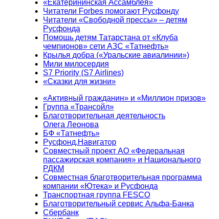
«Екатерининская Ассамблея»
Читатели Forbes помогают Русфонду
Читатели «Свободной прессы» – детям
Русфонда
Помощь детям Татарстана от «Клуба
чемпионов» сети АЗС «Татнефть»
Крылья добра («Уральские авиалинии»)
Мили милосердия
S7 Priority (S7 Airlines)
«Сказки для жизни»
«Активный гражданин» и «Миллион призов»
Группа «Трансойл»
Благотворительная деятельность
Олега Леонова
БФ «Татнефть»
Русфонд.Навигатор
Совместный проект АО «Федеральная
пассажирская компания» и Национального
РДКМ
Совместная благотворительная программа
компании «Ютека» и Русфонда
Транспортная группа FESCO
Благотворительный сервис Альфа-Банка
Сбербанк