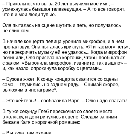
– Прикольно, что вы за 20 лет выучили мое имя, –
усмехнулась бывшая телеведущая. – А то все говорят,
что я и мои люди тупые.
Оля пыталась на сцене шутить и петь, но получалось
не слишком.
В начале концерта певица уронила микрофон, и в нем
пропал звук. Она пыталась крикнуть: «Я и так могу петь»,
но перекричать музыку ей не удалось... Когда микрофон
починили, Оля присела на корточки, чтобы пообщаться
с залом: «Выронила микрофон, извините, так вышло» –
и, как назло, опрокинула коробку с цветами...
– Бузова жжет! К концу концерта свалится со сцены
сама, – глумились на заднем ряду. – Снимай скорее,
выложим в инстаграме*.
– Это хейтеры! – сообразила Варя. – Олю надо спасать!
В ту же секунду Глеб перескочил со своего места
в коляску, и дети ринулись к сцене. Следом за ними
бежала Катя с корзинкой ромашек:
– Вы куда, там охрана!