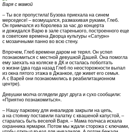
Варя с мамой
– Ты все пропустила! Бузова приехала на синем
мерседесе! – возмущался, размахивая руками, Глеб.
Он примчался из Королева за час до концерта
и дожидался Варю в зале старенького, построенного еще
в советские времена Дворца культуры «Сатурн»
с мозаичными панно во всю стену.
Впрочем, Глеб времени даром не терял. Он успел
познакомиться с местной девушкой Дашей. Она помогла
ему заехать на коляске в ДК и осталась поболтать
о жизни (два года назад Глеб по неосторожности выпал
из окна пятого этажа в Джанкое, где живет его семья.
А с Варей они познакомились в реабилитационном
центре).
Девушки молча оглядели друг друга и сухо сообщили:
«Приятно познакомиться».
– Нашу парковку для инвалидов закрыли на цепь,
а на стоянку поставили палатку с квашеной капустой, –
старалась быть веселой Варя. – Мама полчаса искала
охранника ярмарки. Потом мы ждали сторожа с ключами,
чтобы открыл въезд для инвалидов. А потом бежали