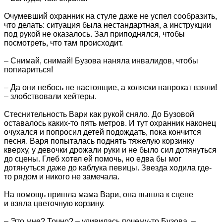
Очумевший охранник на стуле даже не успел сообразить,
что делать: ситуация была нестандартная, а инструкции
под рукой не оказалось. Зал приподнялся, чтобы
посмотреть, что там происходит.
– Снимай, снимай! Бузова наняла инвалидов, чтобы
попиариться!
– Да они небось не настоящие, а коляски напрокат взяли!
– злобствовали хейтеры.
Стеснительность Вари как рукой сняло. До Бузовой
оставалось каких-то пять метров. И тут охранник наконец
очухался и попросил детей подождать, пока кончится
песня. Варя попыталась поднять тяжелую корзинку
кверху, у девочки дрожали руки и не было сил дотянуться
до сцены. Глеб хотел ей помочь, но едва бы мог
дотянуться даже до каблука певицы. Звезда ходила где-
то рядом и никого не замечала.
На помощь пришла мама Вари, она вышла к сцене
и взяла цветочную корзину.
– Это мне? Точно? – удивилась почему-то Бузова. –