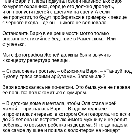
План Вари и Глеба подкупал своей наивностью: Варя
охмуряет охранника, сердце его должно дрогнуть,
и он пропустит детей с цветами на сцену. А если
не пропустит, то будут пробираться в гримерку к певице
с черного входа. Где он – никого не волновало.
Остановить Варю в ее решимости могло только
внезапное стихийное бедствие в Раменском... Или
ступеньки.
Мы с фотографом Женей должны были выучить
к концерту репертуар певицы.
– Слова очень простые, – объясняла Варя. – «Танцуй под
Бузову, тряси своими арбузами». Запомнили?
Варя волновалась не по-детски. Это была уже не первая
ее попытка познакомиться с кумиром.
– В детском доме я мечтала, чтобы Оля стала моей
мамой, – призналась Варя. – В одном журнале
я прочитала интервью, в котором Оля говорила, что если
до 35 лет она не встретит любимого мужчину и не родит
ребенка, то возьмет ребенка из детдома. Я тогда надела
все самое лучшее и пошла с волонтером на концерт