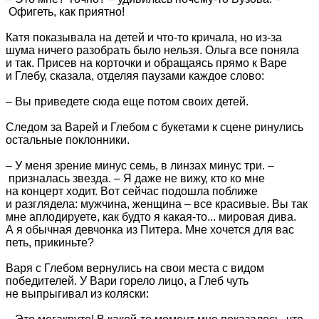
Офигеть, как приятно!
Катя показывала на детей и что-то кричала, но из-за
шума ничего разобрать было нельзя. Ольга все поняла
и так. Присев на корточки и обращаясь прямо к Варе
и Глебу, сказала, отделяя паузами каждое слово:
– Вы приведете сюда еще потом своих детей.
Следом за Варей и Глебом с букетами к сцене ринулись
остальные поклонники.
– У меня зрение минус семь, в линзах минус три. –
призналась звезда. – Я даже не вижу, кто ко мне
на концерт ходит. Вот сейчас подошла поближе
и разглядела: мужчина, женщина – все красивые. Вы так
мне аплодируете, как будто я какая-то... мировая дива.
А я обычная девчонка из Питера. Мне хочется для вас
петь, прикиньте?
Варя с Глебом вернулись на свои места с видом
победителей. У Вари горело лицо, а Глеб чуть
не выпрыгивал из коляски: