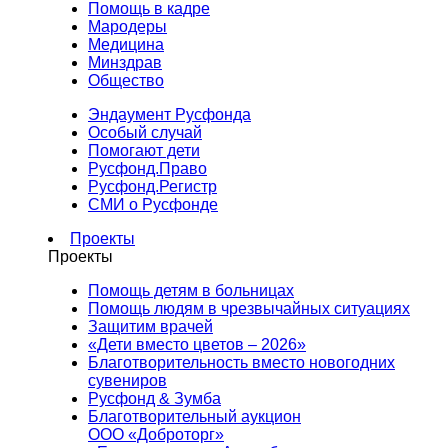
Помощь в кадре
Мародеры
Медицина
Минздрав
Общество
Эндаумент Русфонда
Особый случай
Помогают дети
Русфонд.Право
Русфонд.Регистр
СМИ о Русфонде
Проекты
Проекты
Помощь детям в больницах
Помощь людям в чрезвычайных ситуациях
Защитим врачей
«Дети вместо цветов – 2026»
Благотворительность вместо новогодних
сувениров
Русфонд & Зумба
Благотворительный аукцион
ООО «Доброторг»