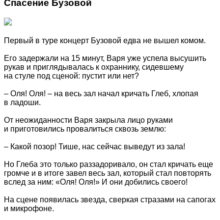
Спасение Бузовой
Первый в туре концерт Бузовой едва не вышел комом.
Его задержали на 15 минут, Варя уже успела высушить
рукав и приглядывалась к охраннику, сидевшему
на стуле под сценой: пустит или нет?
– Оля! Оля! – на весь зал начал кричать Глеб, хлопая
в ладоши.
От неожиданности Варя закрыла лицо руками
и приготовились провалиться сквозь землю:
– Какой позор! Тише, нас сейчас выведут из зала!
Но Глеба это только раззадоривало, он стал кричать еще
громче и в итоге завел весь зал, который стал повторять
вслед за ним: «Оля! Оля!» И они добились своего!
На сцене появилась звезда, сверкая стразами на сапогах
и микрофоне.