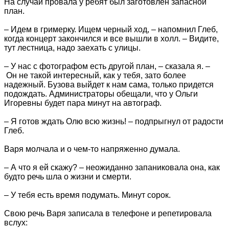
На случай провала у ребят был заготовлен запасной
план.
– Идем в гримерку. Ищем черный ход, – напомнил Глеб,
когда концерт закончился и все вышли в холл. – Видите,
тут лестница, надо заехать с улицы.
– У нас с фотографом есть другой план, – сказала я. –
Он не такой интересный, как у тебя, зато более
надежный. Бузова выйдет к нам сама, только придется
подождать. Администраторы обещали, что у Ольги
Игоревны будет пара минут на автограф.
– Я готов ждать Олю всю жизнь! – подпрыгнул от радости
Глеб.
Варя молчала и о чем-то напряженно думала.
– А что я ей скажу? – неожиданно запаниковала она, как
будто речь шла о жизни и смерти.
– У тебя есть время подумать. Минут сорок.
Свою речь Варя записала в телефоне и репетировала
вслух: