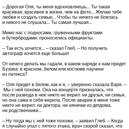
– Дорогая Оля, ты меня вдохновляешь... Ты такая
красивая, красивее в жизни, чем на фото... Желаю тебе
любви и создать семью... Чтобы ты ничего не боялась
и никого не слушала... Ты самая лучшая...
Мимо нас с подносами, груженными фруктами
и бутербродами, проносились официанты.
– Так есть хочется... – сказал Глеб. – Но получить
автограф хочется еще больше!
От нечего делать мы гадали, в каком наряде к нам придет
Бузова: в красном, белом или костюме паучихи
из латекса?
– Оля придет в белом, как и я, – уверенно сказала Варя. –
Мы с ней похожи. Она на концерте призналась, что
после развода в нее никто не верил: ни друзья, ни семья,
но она сама в себя верила. После аварии в меня тоже
никто не верил: ни доктора, ни нянечки из детдома,
ни родственники...
– Ну тогда мы с ней тоже похожи, – заявил Глеб. – Когда
я случайно упал с пятого этажа, врач скорой сказал, что