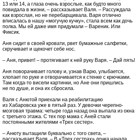
13 или 14, а глаза очень взрослые, как будто много
повидала в жизни, – рассказывает Валя. – Рассуждала
как взрослая, но не перебарщивала. Варя отлично
вписалась в нашу «могучую кучку», стала всем как дочь
полка. Мы ей даже имя придумали – Вареник. Или
Фиксик.
Аня сидит в своей кровати, рвет бумажные салфетки,
скручивает и щекочет себе нос.
– Аня, привет! – протягивает к ней руку Варя. – Дай пять!
Аня поворачивает голову и, узнав Варю, улыбается,
хлопает по руке и отворачивается к стенке с крючками.
Там когда-то висели картинки, но Ане они пришлись
не по душе, и она их сбросила.
Валя с Анютой приехали на реабилитацию
из Хабаровска уже в пятый раз. У девочки черепно-
мозговая травма: четыре года назад она выпала из окна
с третьего этажа. С тех пор мама с Аней стали
постоянными жителями «Трех сестер».
– Анюту вытащили буквально с того света, –
рассказывает Валя. – В «Трех сестрах» дочка начала