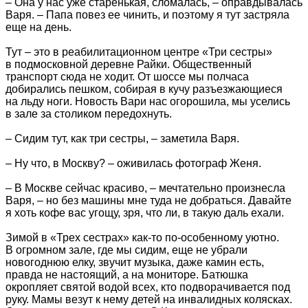
– Она у нас уже старенькая, сломалась, – оправдывалась
Варя. – Папа повез ее чинить, и поэтому я тут застряла
еще на день.
Тут – это в реабилитационном центре «Три сестры»
в подмосковной деревне Райки. Общественный
транспорт сюда не ходит. От шоссе мы полчаса
добирались пешком, собирая в кучу разъезжающиеся
на льду ноги. Новость Вари нас огорошила, мы уселись
в зале за столиком передохнуть.
– Сидим тут, как три сестры, – заметила Варя.
– Ну что, в Москву? – оживилась фотограф Женя.
– В Москве сейчас красиво, – мечтательно произнесла
Варя, – но без машины мне туда не добраться. Давайте
я хоть кофе вас угощу, зря, что ли, в такую даль ехали.
Зимой в «Трех сестрах» как-то по-особенному уютно.
В огромном зале, где мы сидим, еще не убрали
новогоднюю елку, звучит музыка, даже камин есть,
правда не настоящий, а на мониторе. Батюшка
окропляет святой водой всех, кто подворачивается под
руку. Мамы везут к нему детей на инвалидных колясках.