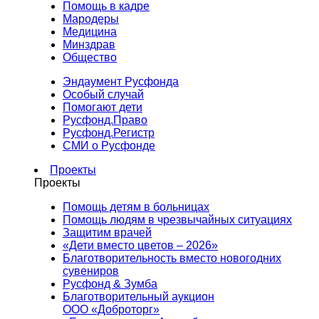
Помощь в кадре
Мародеры
Медицина
Минздрав
Общество
Эндаумент Русфонда
Особый случай
Помогают дети
Русфонд.Право
Русфонд.Регистр
СМИ о Русфонде
Проекты
Проекты
Помощь детям в больницах
Помощь людям в чрезвычайных ситуациях
Защитим врачей
«Дети вместо цветов – 2026»
Благотворительность вместо новогодних
сувениров
Русфонд & Зумба
Благотворительный аукцион
ООО «Доброторг»