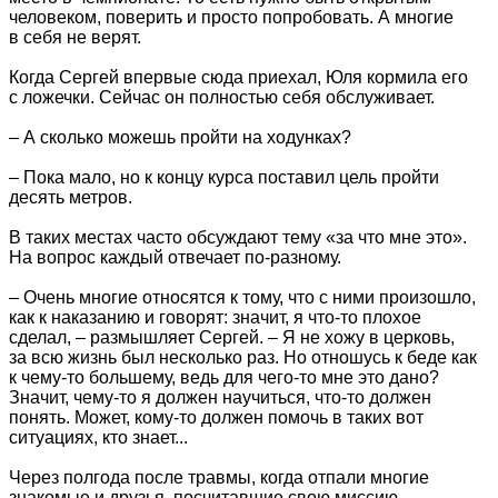
человеком, поверить и просто попробовать. А многие
в себя не верят.
Когда Сергей впервые сюда приехал, Юля кормила его
с ложечки. Сейчас он полностью себя обслуживает.
– А сколько можешь пройти на ходунках?
– Пока мало, но к концу курса поставил цель пройти
десять метров.
В таких местах часто обсуждают тему «за что мне это».
На вопрос каждый отвечает по-разному.
– Очень многие относятся к тому, что с ними произошло,
как к наказанию и говорят: значит, я что-то плохое
сделал, – размышляет Сергей. – Я не хожу в церковь,
за всю жизнь был несколько раз. Но отношусь к беде как
к чему-то большему, ведь для чего-то мне это дано?
Значит, чему-то я должен научиться, что-то должен
понять. Может, кому-то должен помочь в таких вот
ситуациях, кто знает...
Через полгода после травмы, когда отпали многие
знакомые и друзья, посчитавшие свою миссию