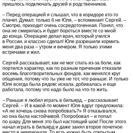
пришлось подключать друзей и родственников.
– Перед операцией я слышал, что в коридоре кто-то
плачет. Думал: только б не Юля, – вспоминает Сергей. –
Смотрю, приходит очень сосредоточенная. Понял, что
она не смирилась и будет бороться вместе со мной
до конца. Операцию делал врач, который учился
в России, и классно сделал! Юле разрешили кормить
меня два раза – утром и вечером. Я только этими
встречами и жил.
Сергей рассказывает, как не мог спать из-за боли, как
портился характер, как по разным причинам отказали
восемь благотворительных фондов, как менялся круг
общения, потому что ты уже не тот, что раньше. И только
Юля всегда была рядом: искала, добивалась и еще
работала, потому что надо было на что-то жить.
– Раньше я любил играть в бильярд, – рассказывает
Сергей. – И в какой-то момент Юля вдруг предложила:
«А не хочешь снова попробовать?» Я отказывался,
но она была настойчивой. Попробовал – и попал
по шару. Для меня это был настоящий шок! После этого
начал играть в бильярд и даже занял второе почетное
место в чемпионате. То есть нужно быть открытым