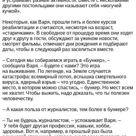
и устраивает разные активности. Вместе с несколькими
другими постояльцами они называют себя «могучей
кучкой».
Некоторые, как Варя, прошли пять и более курсов
реабилитации и считаются, несмотря на возраст,
«старичками». В свободное от процедур время они ходят
друг к другу в гости, обсуждают за ужином новости,
смотрят фильмы, отмечают дни рождения и подбирают
даты, чтобы в следующий раз заселиться вместе.
– Сегодня мы собираемся играть в «Бункер», –
сообщила Варя. – Будете с нами? Это игра
на выживание. По легенде, на Земле случается
катастрофа: всемирный потоп, вспышка смертельного
вируса, ядерный взрыв – что угодно. Единственное
место, в котором можно спастись, – бункер. Но мест всем
не хватит. Чтобы выжить, надо доказать, что ты полезен
человечеству.
– А какая польза от журналистов, тем более в бункере?
– Ты не будешь журналистом, – успокаивает Варя. –
У тебя будет другая профессия, навыки, хобби,
здоровье. Вот я, например, в прошлый раз была