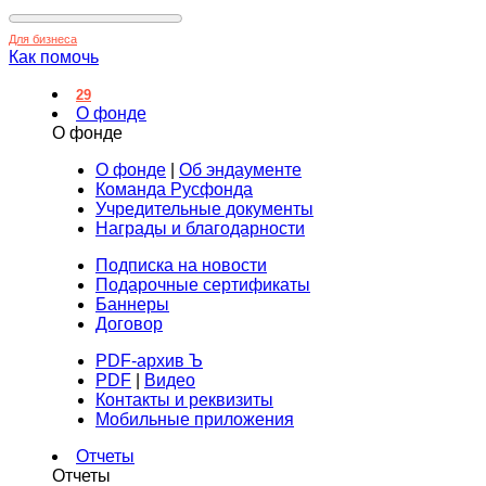
Для бизнеса
Как помочь
29
О фонде
О фонде
О фонде
|
Об эндаументе
Команда Русфонда
Учредительные документы
Награды и благодарности
Подписка на новости
Подарочные сертификаты
Баннеры
Договор
PDF-архив Ъ
PDF
|
Видео
Контакты и реквизиты
Мобильные приложения
Отчеты
Отчеты