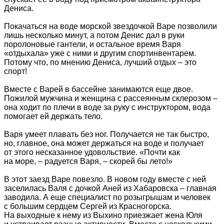
Дениса.
Покачаться на воде морской звездочкой Варе позволили
лишь несколько минут, а потом Денис дал в руки
поролоновые гантели, и остальное время Варя
«отдыхала» уже с ними и другим спортинвентарем.
Потому что, по мнению Дениса, лучший отдых – это
спорт!
Вместе с Варей в бассейне занимаются еще двое.
Пожилой мужчина и женщина с рассеянным склерозом –
она ходит по плечи в воде за руку с инструктором, вода
помогает ей держать тело.
Варя умеет плавать без ног. Получается не так быстро,
но, главное, она может держаться на воде и получает
от этого несказанное удовольствие. «Почти как
на море, – радуется Варя, – скорей бы лето!»
В этот заезд Варе повезло. В новом году вместе с ней
заселилась Валя с дочкой Аней из Хабаровска – главная
заводила. А еще специалист по розыгрышам и человек
с большим сердцем Сергей из Красногорска.
На выходные к нему из Выхино приезжает жена Юля