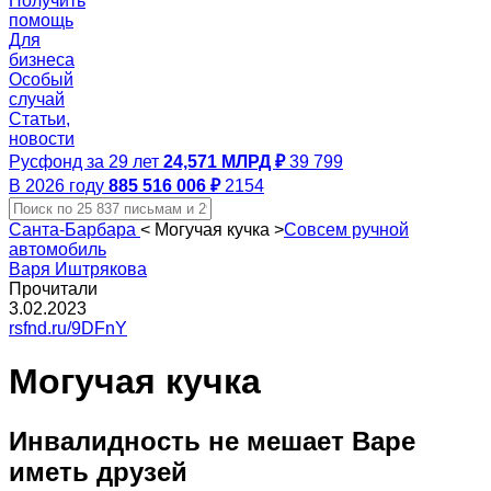
Получить
помощь
Для
бизнеса
Особый
случай
Статьи,
новости
Русфонд за 29 лет
24,571 МЛРД ₽
39 799
В 2026 году
885 516 006 ₽
2154
Санта-Барбара
<
Могучая кучка
>
Совсем ручной
автомобиль
Варя Иштрякова
Прочитали
3.02.2023
rsfnd.ru/9DFnY
Могучая кучка
Инвалидность не мешает Варе
иметь друзей