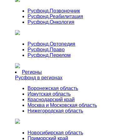
Русфонд.
Позвоночник
Русфонд.
Реабилитация
Русфонд.
Онкология
Русфонд.
Ортопедия
Русфонд.
Право
Русфонд.
Перелом
Регионы
Русфонд в регионах
Воронежская область
Иркутская область
Краснодарский край
Москва и Московская область
Нижегородская область
Новосибирская область
Приморский край