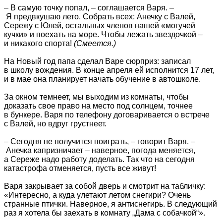
– В самую точку попал, – соглашается Варя. –
Я предвкушаю лето. Собрать всех: Анечку с Валей,
Сережу с Юлей, остальных членов нашей «могучей
кучки» и поехать на море. Чтобы лежать звездочкой –
и никакого спорта!
(Смеется.)
На Новый год папа сделал Варе сюрприз: записал
в школу вождения. В конце апреля ей исполнится 17 лет,
и в мае она планирует начать обучение в автошколе.
За окном темнеет, мы выходим из комнаты, чтобы
доказать свое право на место под солнцем, точнее
в бункере. Варя по телефону договаривается о встрече
с Валей, но вдруг грустнеет.
– Сегодня не получится поиграть, – говорит Варя. –
Анечка капризничает – наверное, погода меняется,
а Сереже надо работу доделать. Так что на сегодня
катастрофа отменяется, пусть все живут!
Варя закрывает за собой дверь и смотрит на табличку:
«Интересно, а куда улетают летом снегири? Очень
странные птички. Наверное, я антиснегирь. В следующий
раз я хотела бы заехать в комнату „Дама с собачкой“».