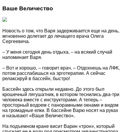
Ваше Величество
Новость о том, что Варя задерживается еще на день,
мгновенно долетает до лечащего врача Олега
Сергеевича.
– У меня сегодня день отдыха, – на всякий случай
напоминает Варя.
– Вот и хорошо, – говорит врач. – Отдохнешь на ЛФК,
потом расслабишься на эрготерапии. А сейчас
релаксируй в бассейн, быстро!
Бассейн здесь открыли недавно. До этого был
крошечный лягушатник, в котором теснились два-три
человека вместе с инструкторами. А теперь –
просторный водоем с панорамными окнами и видом
на громадные елки. В бассейне Варю носят на руках
и называют «Ваше Величество».
На подъемном кране висит Варин «трон», который
спускает ее в воду под присмотром акваинструктора