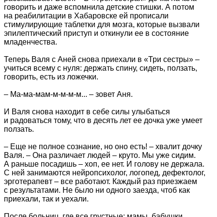
говорить и даже вспомнила детские стишки. А потом
на реабилитации в Хабаровске ей прописали
стимулирующие таблетки для мозга, которые вызвали
эпилептический приступ и откинули ее в состояние
младенчества.
Теперь Валя с Аней снова приехали в «Три сестры» –
учиться всему с нуля: держать спину, сидеть, ползать,
говорить, есть из ложечки.
– Ма-ма-мам-м-м-м-м... – зовет Аня.
И Валя снова находит в себе силы улыбаться
и радоваться тому, что в десять лет ее дочка уже умеет
ползать.
– Еще не полное сознание, но оно есть! – хвалит дочку
Валя. – Она различает людей – круто. Мы уже сидим.
А раньше посадишь – хоп, ее нет. И голову не держала.
С ней занимаются нейропсихолог, логопед, дефектолог,
эрготерапевт – все работают. Каждый раз приезжаем
с результатами. Не было ни одного заезда, чтоб как
приехали, так и уехали.
После больниц, где все грустные: мамы, бабушки,