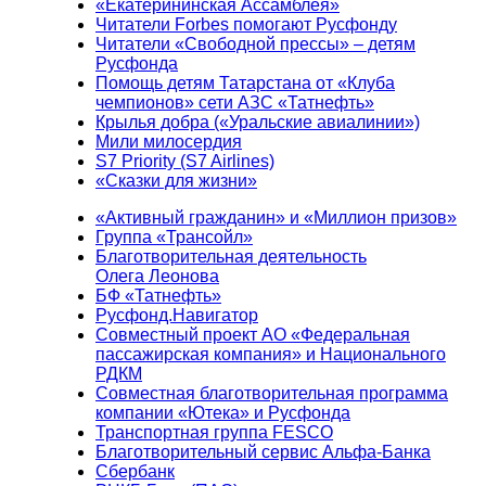
«Екатерининская Ассамблея»
Читатели Forbes помогают Русфонду
Читатели «Свободной прессы» – детям
Русфонда
Помощь детям Татарстана от «Клуба
чемпионов» сети АЗС «Татнефть»
Крылья добра («Уральские авиалинии»)
Мили милосердия
S7 Priority (S7 Airlines)
«Сказки для жизни»
«Активный гражданин» и «Миллион призов»
Группа «Трансойл»
Благотворительная деятельность
Олега Леонова
БФ «Татнефть»
Русфонд.Навигатор
Совместный проект АО «Федеральная
пассажирская компания» и Национального
РДКМ
Совместная благотворительная программа
компании «Ютека» и Русфонда
Транспортная группа FESCO
Благотворительный сервис Альфа-Банка
Сбербанк