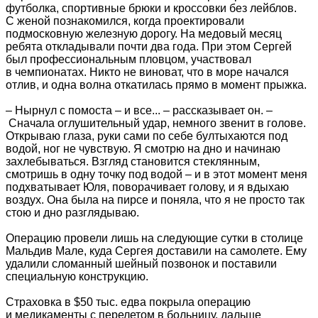
футболка, спортивные брюки и кроссовки без лейблов.
С женой познакомился, когда проектировали
подмосковную железную дорогу. На медовый месяц
ребята откладывали почти два года. При этом Сергей
был профессиональным пловцом, участвовал
в чемпионатах. Никто не виноват, что в море начался
отлив, и одна волна откатилась прямо в момент прыжка.
– Нырнул с помоста – и все... – рассказывает он. –
Сначала оглушительный удар, немного звенит в голове.
Открываю глаза, руки сами по себе бултыхаются под
водой, ног не чувствую. Я смотрю на дно и начинаю
захлебываться. Взгляд становится стеклянным,
смотришь в одну точку под водой – и в этот момент меня
подхватывает Юля, поворачивает голову, и я вдыхаю
воздух. Она была на пирсе и поняла, что я не просто так
стою и дно разглядываю.
Операцию провели лишь на следующие сутки в столице
Мальдив Мале, куда Сергея доставили на самолете. Ему
удалили сломанный шейный позвонок и поставили
специальную конструкцию.
Страховка в $50 тыс. едва покрыла операцию
и медикаменты с перелетом в больницу, дальше