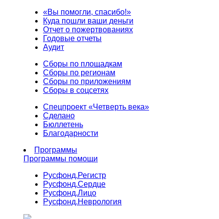
«Вы помогли, спасибо!»
Куда пошли ваши деньги
Отчет о пожертвованиях
Годовые отчеты
Аудит
Сборы по площадкам
Сборы по регионам
Сборы по приложениям
Сборы в соцсетях
Спецпроект «Четверть века»
Сделано
Бюллетень
Благодарности
Программы
Программы помощи
Русфонд.
Регистр
Русфонд.
Сердце
Русфонд.
Лицо
Русфонд.
Неврология