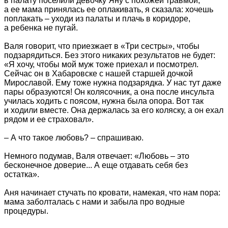
в палату поселили девочку Яну с похожей травмой,
а ее мама принялась ее оплакивать, я сказала: хочешь
поплакать – уходи из палаты и плачь в коридоре,
а ребенка не пугай.
Валя говорит, что приезжает в «Три сестры», чтобы
подзарядиться. Без этого никаких результатов не будет:
«Я хочу, чтобы мой муж тоже приехал и посмотрел.
Сейчас он в Хабаровске с нашей старшей дочкой
Мирославой. Ему тоже нужна подзарядка. У нас тут даже
пары образуются! Он колясочник, а она после инсульта
училась ходить с поясом, нужна была опора. Вот так
и ходили вместе. Она держалась за его коляску, а он ехал
рядом и ее страховал».
– А что такое любовь? – спрашиваю.
Немного подумав, Валя отвечает: «Любовь – это
бесконечное доверие... А еще отдавать себя без
остатка».
Аня начинает стучать по кровати, намекая, что нам пора:
мама заболталась с нами и забыла про водные
процедуры.