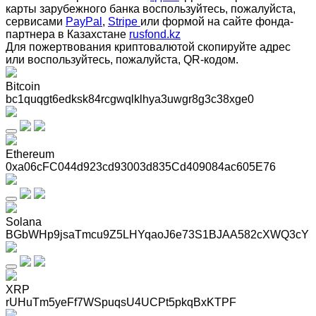
карты зарубежного банка воспользуйтесь, пожалуйста,
сервисами
PayPal
,
Stripe
или формой на сайте фонда-
партнера в Казахстане
rusfond.kz
Для пожертвования криптовалютой скопируйте адрес
или воспользуйтесь, пожалуйста, QR-кодом
.
Bitcoin
bc1quqgt6edksk84rcgwqlklhya3uwgr8g3c38xge0
Ethereum
0xa06cFC044d923cd93003d835Cd409084ac605E76
Solana
BGbWHp9jsaTmcu9Z5LHYqaoJ6e73S1BJAA582cXWQ3cY
XRP
rUHuTm5yeFf7WSpuqsU4UCPt5pkqBxKTPF