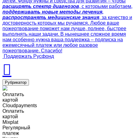
детей. Фонду нужны и средства для развития – чтобы
расширять спектр диагнозов
, с которыми работаем,
поддерживать новые методы лечения,
распространять медицинские знания
, за качество и
достоверность которых мы ручаемся. Любое ваше
пожертвование поможет нам лучше, полнее, быстрее
выполнять наши задачи. В нынешнее сложное время
нам особенно нужна ваша поддержка – подписка на
ежемесячный платеж или любое разовое
пожертвование. Спасибо!
Поддержать Русфонд
Рубрикатор
Оплатить
картой
Cloudpayments
Оплатить
картой
Mixplat
Регулярный
платеж