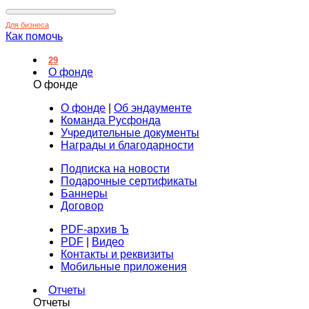
Для бизнеса
Как помочь
29
О фонде
О фонде
О фонде
|
Об эндаументе
Команда Русфонда
Учредительные документы
Награды и благодарности
Подписка на новости
Подарочные сертификаты
Баннеры
Договор
PDF-архив Ъ
PDF
|
Видео
Контакты и реквизиты
Мобильные приложения
Отчеты
Отчеты