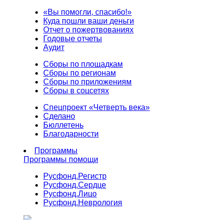
«Вы помогли, спасибо!»
Куда пошли ваши деньги
Отчет о пожертвованиях
Годовые отчеты
Аудит
Сборы по площадкам
Сборы по регионам
Сборы по приложениям
Сборы в соцсетях
Спецпроект «Четверть века»
Сделано
Бюллетень
Благодарности
Программы
Программы помощи
Русфонд.
Регистр
Русфонд.
Сердце
Русфонд.
Лицо
Русфонд.
Неврология