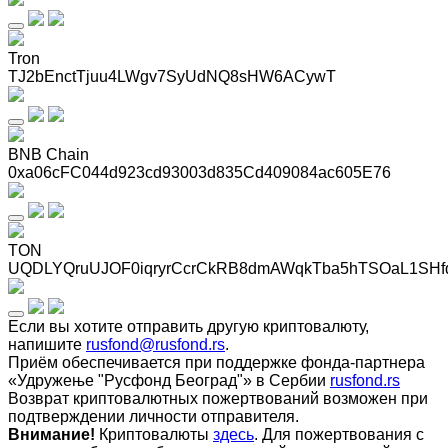
Tron
TJ2bEnctTjuu4LWgv7SyUdNQ8sHW6ACywT
BNB Chain
0xa06cFC044d923cd93003d835Cd409084ac605E76
TON
UQDLYQruUJOF0iqryrCcrCkRB8dmAWqkTba5hTSOaL1SHf
Если вы хотите отправить другую криптовалюту,
напишите
rusfond@rusfond.rs
.
Приём обеспечивается при поддержке фонда-партнера
«Удружење "Русфонд Београд"» в Сербии
rusfond.rs
Возврат криптовалютных пожертвований возможен при
подтверждении личности отправителя.
Внимание!
Криптовалюты
здесь
. Для пожертвования с