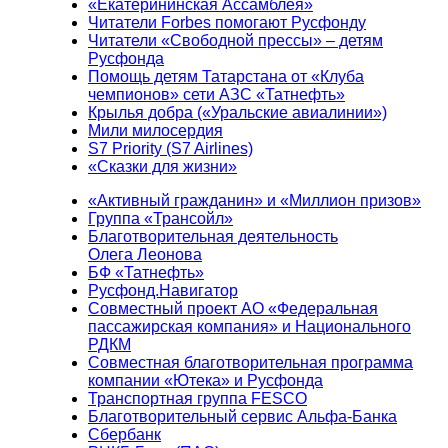
«Екатерининская Ассамблея»
Читатели Forbes помогают Русфонду
Читатели «Свободной прессы» – детям
Русфонда
Помощь детям Татарстана от «Клуба
чемпионов» сети АЗС «Татнефть»
Крылья добра («Уральские авиалинии»)
Мили милосердия
S7 Priority (S7 Airlines)
«Сказки для жизни»
«Активный гражданин» и «Миллион призов»
Группа «Трансойл»
Благотворительная деятельность
Олега Леонова
БФ «Татнефть»
Русфонд.Навигатор
Совместный проект АО «Федеральная
пассажирская компания» и Национального
РДКМ
Совместная благотворительная программа
компании «Ютека» и Русфонда
Транспортная группа FESCO
Благотворительный сервис Альфа-Банка
Сбербанк