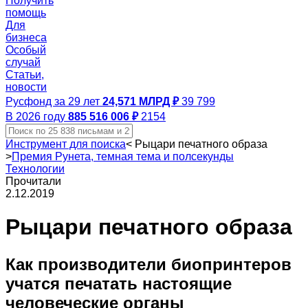
Получить
помощь
Для
бизнеса
Особый
случай
Статьи,
новости
Русфонд за 29 лет
24,571 МЛРД ₽
39 799
В 2026 году
885 516 006 ₽
2154
Инструмент для поиска
<
Рыцари печатного образа
>
Премия Рунета, темная тема и полсекунды
Технологии
Прочитали
2.12.2019
Рыцари печатного образа
Как производители биопринтеров
учатся печатать настоящие
человеческие органы