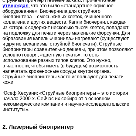
струйный принтер Hewlett-Packard. Причем Клебе
утверждал
, что это было «стандартное офисное
оборудование». Биочернила для струйного
биопринтера – смесь живых клеток, очищенного
коллагена и других веществ. Капли биочернил, каждая
из которых содержит несколько тысяч клеток, попадают
на подложку для печати через маленькие форсунки. Для
образования капель «чернила» нагревают (существуют
и другие механизмы струйной биопечати). Струйные
биопринтеры сравнительно дешевы, при этом позволяют,
условно говоря, «цветную печать», то есть
использование разных типов клеток. Это нужно,
в частности, чтобы иметь (в будущем) возможность
напечатать кровеносные сосуды внутри органа.
Струйные биопринтеры часто используют для печати
кожи.
Юсеф Хесуани: «Струйные биопринтеры – это история
начала 2000-х. Сейчас их собирают в основном
некоммерческие компании и научно-исследовательские
институты».
2. Лазерный биопринтер