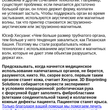
Возможны и другие сочетания технологий. Например,
существует проблема: если печатается достаточно
большой орган, он плохо держит форму, коллаген
не успевает застыть. Чтобы поддержать орган во время
застывания, используются акустические или магнитные
волны, так что принтер становится экструзионно-
акустическим или экструзионно-магнитным.
Юсеф Хесуани: «Чем больше размер трубчатого органа,
тем больше у него тенденция завалиться, как Пизанская
башня. Поэтому мы стали разрабатывать новые
технологии с использованием акустических и магнитных
волн, которые не дают этим объектам разрушиться,
держат их».
Предсказывать, когда начнется медицинское
использование напечатанных органов, не берется,
разумеется, никто. Но, скорее всего, первым таким
органом станет кожа, считает Хесуани. 3D Bioprinting
Solutions собирается провести эксперимент
в условиях операционной: роботическая рука
с форсункой будет заполнять фибробластами
(клетками соединительной ткани) и коллагеном
кожные дефекты пациента. Пациентом станет крыса.
Только благодаря вашей помощи мы помогаем лечить