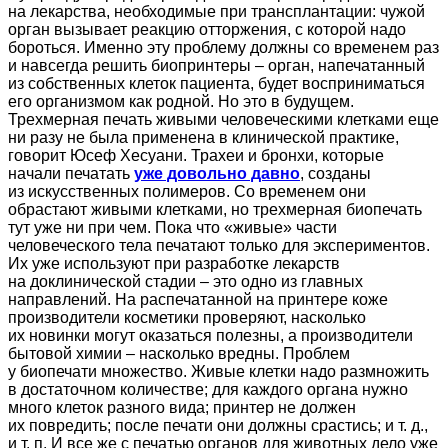
на лекарства, необходимые при трансплантации: чужой
орган вызывает реакцию отторжения, с которой надо
бороться. Именно эту проблему должны со временем раз
и навсегда решить биопринтеры – орган, напечатанный
из собственных клеток пациента, будет восприниматься
его организмом как родной. Но это в будущем.
Трехмерная печать живыми человеческими клетками еще
ни разу не была применена в клинической практике,
говорит Юсеф Хесуани. Трахеи и бронхи, которые
начали печатать
уже довольно давно
, созданы
из искусственных полимеров. Со временем они
обрастают живыми клетками, но трехмерная биопечать
тут уже ни при чем. Пока что «живые» части
человеческого тела печатают только для экспериментов.
Их уже используют при разработке лекарств
на доклинической стадии – это одно из главных
направлений. На распечатанной на принтере коже
производители косметики проверяют, насколько
их новинки могут оказаться полезны, а производители
бытовой химии – насколько вредны. Проблем
у биопечати множество. Живые клетки надо размножить
в достаточном количестве; для каждого органа нужно
много клеток разного вида; принтер не должен
их повредить; после печати они должны срастись; и т. д.,
и т. п. И все же с печатью органов для животных дело уже