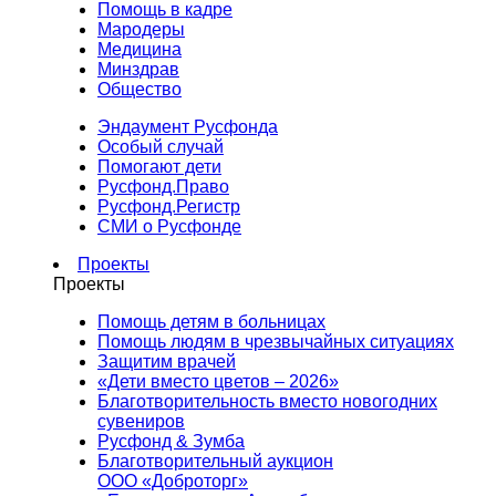
Помощь в кадре
Мародеры
Медицина
Минздрав
Общество
Эндаумент Русфонда
Особый случай
Помогают дети
Русфонд.Право
Русфонд.Регистр
СМИ о Русфонде
Проекты
Проекты
Помощь детям в больницах
Помощь людям в чрезвычайных ситуациях
Защитим врачей
«Дети вместо цветов – 2026»
Благотворительность вместо новогодних
сувениров
Русфонд & Зумба
Благотворительный аукцион
ООО «Доброторг»