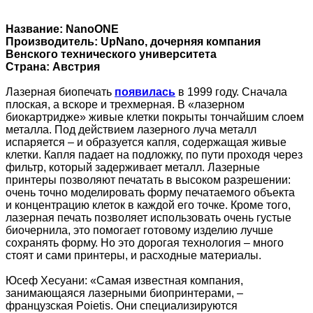
Название: NanoONE
Производитель: UpNano, дочерняя компания
Венского технического университета
Страна: Австрия
Лазерная биопечать
появилась
в 1999 году. Сначала
плоская, а вскоре и трехмерная. В «лазерном
биокартридже» живые клетки покрыты тончайшим слоем
металла. Под действием лазерного луча металл
испаряется – и образуется капля, содержащая живые
клетки. Капля падает на подложку, по пути проходя через
фильтр, который задерживает металл. Лазерные
принтеры позволяют печатать в высоком разрешении:
очень точно моделировать форму печатаемого объекта
и концентрацию клеток в каждой его точке. Кроме того,
лазерная печать позволяет использовать очень густые
биочернила, это помогает готовому изделию лучше
сохранять форму. Но это дорогая технология – много
стоят и сами принтеры, и расходные материалы.
Юсеф Хесуани: «Самая известная компания,
занимающаяся лазерными биопринтерами, –
французская Poietis. Они специализируются