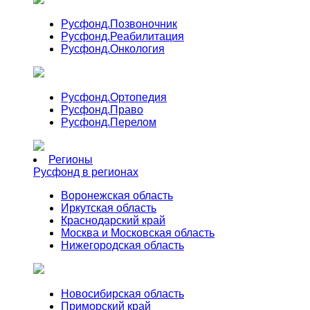
Русфонд.
Позвоночник
Русфонд.
Реабилитация
Русфонд.
Онкология
Русфонд.
Ортопедия
Русфонд.
Право
Русфонд.
Перелом
Регионы
Русфонд в регионах
Воронежская область
Иркутская область
Краснодарский край
Москва и Московская область
Нижегородская область
Новосибирская область
Приморский край