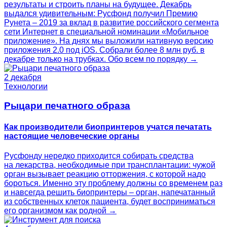
результаты и строить планы на будущее. Декабрь
выдался удивительным: Русфонд получил Премию
Рунета – 2019 за вклад в развитие российского сегмента
сети Интернет в специальной номинации «Мобильное
приложение». На днях мы выложили нативную версию
приложения 2.0 под iOS. Собрали более 8 млн руб. в
декабре только на трубках. Обо всем по порядку →
2 декабря
Технологии
Рыцари печатного образа
Как производители биопринтеров учатся печатать
настоящие человеческие органы
Русфонду нередко приходится собирать средства
на лекарства, необходимые при трансплантации: чужой
орган вызывает реакцию отторжения, с которой надо
бороться. Именно эту проблему должны со временем раз
и навсегда решить биопринтеры – орган, напечатанный
из собственных клеток пациента, будет восприниматься
его организмом как родной →