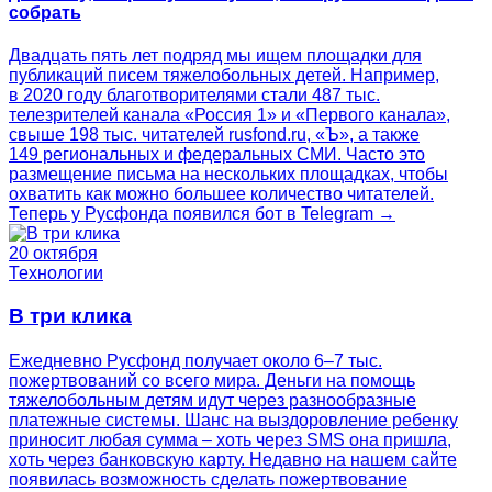
собрать
Двадцать пять лет подряд мы ищем площадки для
публикаций писем тяжелобольных детей. Например,
в 2020 году благотворителями стали 487 тыс.
телезрителей канала «Россия 1» и «Первого канала»,
свыше 198 тыс. читателей rusfond.ru, «Ъ», а также
149 региональных и федеральных СМИ. Часто это
размещение письма на нескольких площадках, чтобы
охватить как можно большее количество читателей.
Теперь у Русфонда появился бот в Telegram →
20 октября
Технологии
В три клика
Ежедневно Русфонд получает около 6–7 тыс.
пожертвований со всего мира. Деньги на помощь
тяжелобольным детям идут через разнообразные
платежные системы. Шанс на выздоровление ребенку
приносит любая сумма – хоть через SMS она пришла,
хоть через банковскую карту. Недавно на нашем сайте
появилась возможность сделать пожертвование