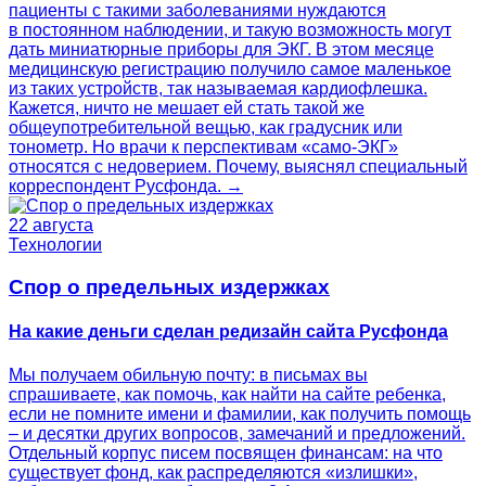
пациенты с такими заболеваниями нуждаются
в постоянном наблюдении, и такую возможность могут
дать миниатюрные приборы для ЭКГ. В этом месяце
медицинскую регистрацию получило самое маленькое
из таких устройств, так называемая кардиофлешка.
Кажется, ничто не мешает ей стать такой же
общеупотребительной вещью, как градусник или
тонометр. Но врачи к перспективам «само-ЭКГ»
относятся с недоверием. Почему, выяснял специальный
корреспондент Русфонда. →
22 августа
Технологии
Спор о предельных издержках
На какие деньги сделан редизайн сайта Русфонда
Мы получаем обильную почту: в письмах вы
спрашиваете, как помочь, как найти на сайте ребенка,
если не помните имени и фамилии, как получить помощь
– и десятки других вопросов, замечаний и предложений.
Отдельный корпус писем посвящен финансам: на что
существует фонд, как распределяются «излишки»,