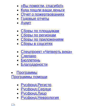
«Вы помогли, спасибо!»
Куда пошли ваши деньги
Отчет о пожертвованиях
Годовые отчеты
Аудит
Сборы по площадкам
Сборы по регионам
Сборы по приложениям
Сборы в соцсетях
Спецпроект «Четверть века»
Сделано
Бюллетень
Благодарности
Программы
Программы помощи
Русфонд.
Регистр
Русфонд.
Сердце
Русфонд.
Лицо
Русфонд.
Неврология