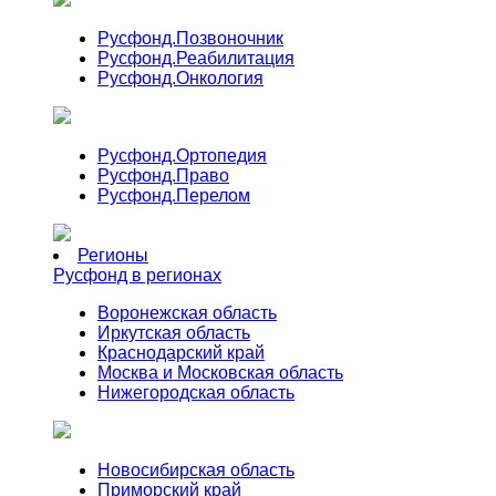
Русфонд.
Позвоночник
Русфонд.
Реабилитация
Русфонд.
Онкология
Русфонд.
Ортопедия
Русфонд.
Право
Русфонд.
Перелом
Регионы
Русфонд в регионах
Воронежская область
Иркутская область
Краснодарский край
Москва и Московская область
Нижегородская область
Новосибирская область
Приморский край