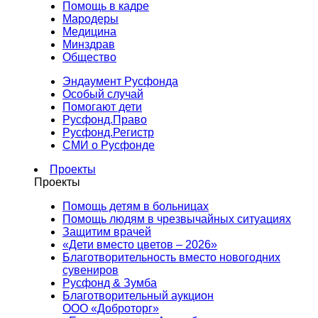
Помощь в кадре
Мародеры
Медицина
Минздрав
Общество
Эндаумент Русфонда
Особый случай
Помогают дети
Русфонд.Право
Русфонд.Регистр
СМИ о Русфонде
Проекты
Проекты
Помощь детям в больницах
Помощь людям в чрезвычайных ситуациях
Защитим врачей
«Дети вместо цветов – 2026»
Благотворительность вместо новогодних
сувениров
Русфонд & Зумба
Благотворительный аукцион
ООО «Доброторг»