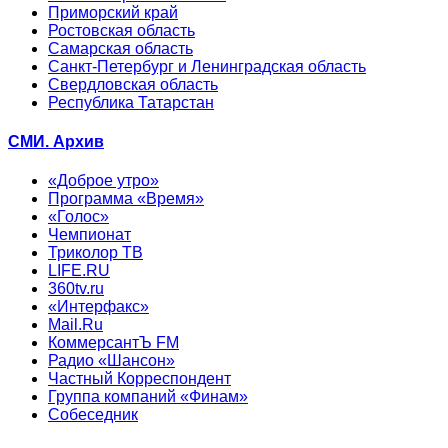
Приморский край
Ростовская область
Самарская область
Санкт-Петербург и Ленинградская область
Свердловская область
Республика Татарстан
СМИ. Архив
«Доброе утро»
Программа «Время»
«Голос»
Чемпионат
Триколор ТВ
LIFE.RU
360tv.ru
«Интерфакс»
Mail.Ru
КоммерсантЪ FM
Радио «Шансон»
Частный Корреспондент
Группа компаний «Финам»
Собеседник