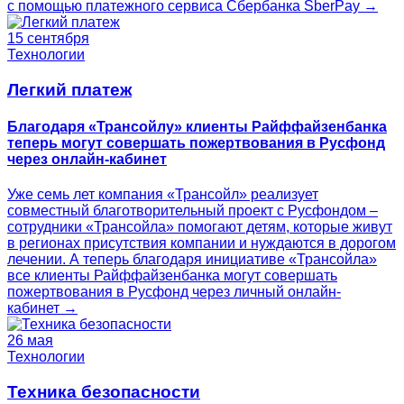
с помощью платежного сервиса Cбербанка SberPay →
15 сентября
Технологии
Легкий платеж
Благодаря «Трансойлу» клиенты Райффайзенбанка
теперь могут совершать пожертвования в Русфонд
через онлайн‑кабинет
Уже семь лет компания «Трансойл» реализует
совместный благотворительный проект с Русфондом –
сотрудники «Трансойла» помогают детям, которые живут
в регионах присутствия компании и нуждаются в дорогом
лечении. А теперь благодаря инициативе «Трансойла»
все клиенты Райффайзенбанка могут совершать
пожертвования в Русфонд через личный онлайн-
кабинет →
26 мая
Технологии
Техника безопасности