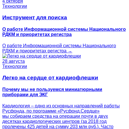
4 октября
Технологии
Инструмент для поиска
О работе Информационной системы Национального
РДКМ и приоритетах регистра
О работе Информационной системы Национального
РДКМ и приоритетах регистра →
28 августа
Технологии
Легко на сердце от кардиофлешки
Почему мы не пользуемся миниатюрными
приборами для ЭКГ
Кардиология – одно из основных направлений работы
Русфонда, по программе «Русфонд.Сердце»
мы собираем средства на операции почти в двух
десятках кардиологических центров (за 2018 год
пролечены 425 детей на сумму 203 млн руб.). Часто