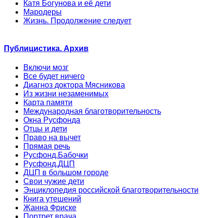
Катя Богунова и её дети
Мародеры
Жизнь. Продолжение следует
Публицистика. Архив
Включи мозг
Все будет ничего
Диагноз доктора Мясникова
Из жизни незаменимых
Карта памяти
Международная благотворительность
Окна Русфонда
Отцы и дети
Право на вычет
Прямая речь
Русфонд.Бабочки
Русфонд.ДЦП
ДЦП в большом городе
Свои чужие дети
Энциклопедия российской благотворительности
Книга утешений
Жанна Фриске
Портрет врача