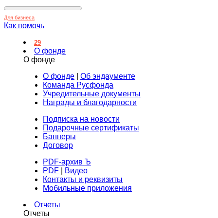
Для бизнеса
Как помочь
29
О фонде
О фонде
О фонде
|
Об эндаументе
Команда Русфонда
Учредительные документы
Награды и благодарности
Подписка на новости
Подарочные сертификаты
Баннеры
Договор
PDF-архив Ъ
PDF
|
Видео
Контакты и реквизиты
Мобильные приложения
Отчеты
Отчеты