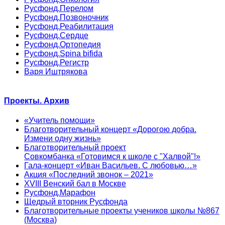
Русфонд.Перелом
Русфонд.Позвоночник
Русфонд.Реабилитация
Русфонд.Сердце
Русфонд.Ортопедия
Русфонд.Spina bifida
Русфонд.Регистр
Варя Иштрякова
Проекты. Архив
«Учитель помощи»
Благотворительный концерт «Дорогою добра.
Измени одну жизнь»
Благотворительный проект
Совкомбанка «Готовимся к школе с "Халвой"!»
Гала-концерт «Иван Васильев. С любовью…»
Акция «Последний звонок – 2021»
XVIII Венский бал в Москве
Русфонд.Марафон
Щедрый вторник Русфонда
Благотворительные проекты учеников школы №867
(Москва)