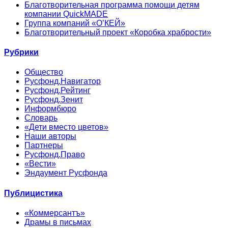
Благотворительная программа помощи детям
компании QuickMADE
Группа компаний «О’КЕЙ»
Благотворительный проект «Коробка храбрости»
Рубрики
Общество
Русфонд.Навигатор
Русфонд.Рейтинг
Русфонд.Зенит
Информбюро
Словарь
«Дети вместо цветов»
Наши авторы
Партнеры
Русфонд.Право
«Вести»
Эндаумент Русфонда
Публицистика
«Коммерсантъ»
Драмы в письмах