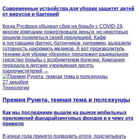
Современные устройства для уборки защитят детей
от вирусов и бактерий
Когда Русфонд объявил сбор на борьбу с COVID-19,
многие компании пожертвовали деньги, но некоторые
решили поделиться своей продукцией. Кафе
и поставщики фитнес-батончиков, например, выразили
готовность накормить медиков. А вот производитель
техники для уборки «Керхер» предложил радикальное
средство борьбы с возбудителем болезни. Компания
передала в детские учреждения десять
пароочистителей →
27 декабря
Технологии
Премия Рунета, темная тема и полсекунды
Как мы последними вышли на рынок мобильных
приложений фандрайзинговых фондов и к чему это
привело
В конце года принято подводить итоги, подсчитывать