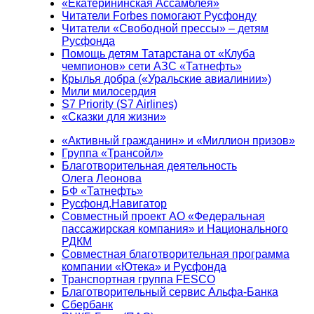
«Екатерининская Ассамблея»
Читатели Forbes помогают Русфонду
Читатели «Свободной прессы» – детям
Русфонда
Помощь детям Татарстана от «Клуба
чемпионов» сети АЗС «Татнефть»
Крылья добра («Уральские авиалинии»)
Мили милосердия
S7 Priority (S7 Airlines)
«Сказки для жизни»
«Активный гражданин» и «Миллион призов»
Группа «Трансойл»
Благотворительная деятельность
Олега Леонова
БФ «Татнефть»
Русфонд.Навигатор
Совместный проект АО «Федеральная
пассажирская компания» и Национального
РДКМ
Совместная благотворительная программа
компании «Ютека» и Русфонда
Транспортная группа FESCO
Благотворительный сервис Альфа-Банка
Сбербанк