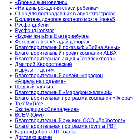
«Бронницкий ювелир»
«На день рождения спаси ребенка»
Сбор для пострадавших в авиакатастрофе
Бюллетень доноров костного мозга Кровь5
Русфонд.Зенит
Русфонд.Ironstar
«Будем жить!» в Екатеринбурге
Фотовыставка «Угадай донора»
Благотворительный показ к/ф «Война Анны»
Благотворительный проект компании ALBA
Благотворительная акция «Главпсихплав»
Дмитрий Хворостовский
и друзья – детям
Благотворительный онлайн‑марафон
«Апрель на подъеме»
Щедрый заплыв
Благотворительный «Марафон желаний»
Благотворительная программа компании «Флора»
TakeMyTime
Экспедиция «Совпадение»
ВСЕМ (Qiwi)
Благотворительный аукцион ООО «Доброторг»
Благотворительная программа группы PBF
Карта «Добро» ОТП банка
Доставка жизни