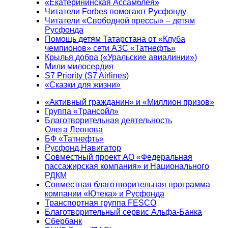
«Екатерининская Ассамблея»
Читатели Forbes помогают Русфонду
Читатели «Свободной прессы» – детям
Русфонда
Помощь детям Татарстана от «Клуба
чемпионов» сети АЗС «Татнефть»
Крылья добра («Уральские авиалинии»)
Мили милосердия
S7 Priority (S7 Airlines)
«Сказки для жизни»
«Активный гражданин» и «Миллион призов»
Группа «Трансойл»
Благотворительная деятельность
Олега Леонова
БФ «Татнефть»
Русфонд.Навигатор
Совместный проект АО «Федеральная
пассажирская компания» и Национального
РДКМ
Совместная благотворительная программа
компании «Ютека» и Русфонда
Транспортная группа FESCO
Благотворительный сервис Альфа-Банка
Сбербанк