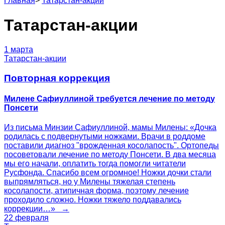
Главная
>
Татарстан-акции
Татарстан-акции
1 марта
Татарстан-акции
Повторная коррекция
Милене Сафиуллиной требуется лечение по методу
Понсети
Из письма Минзии Сафиуллиной, мамы Милены: «Дочка
родилась с подвернутыми ножками. Врачи в роддоме
поставили диагноз "врожденная косолапость". Ортопеды
посоветовали лечение по методу Понсети. В два месяца
мы его начали, оплатить тогда помогли читатели
Русфонда. Спасибо всем огромное! Ножки дочки стали
выпрямляться, но у Милены тяжелая степень
косолапости, атипичная форма, поэтому лечение
проходило сложно. Ножки тяжело поддавались
коррекции…» →
22 февраля