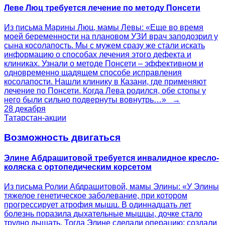
Леве Люц требуется лечение по методу Понсети
Из письма Марины Люц, мамы Левы: «Еще во время
моей беременности на плановом УЗИ врач заподозрил у
сына косолапость. Мы с мужем сразу же стали искать
информацию о способах лечения этого дефекта и
клиниках. Узнали о методе Понсети – эффективном и
одновременно щадящем способе исправления
косолапости. Нашли клинику в Казани, где применяют
лечение по Понсети. Когда Лева родился, обе стопы у
него были сильно подвернуты вовнутрь…» →
28 декабря
Татарстан-акции
Возможность двигаться
Элине Абдрашитовой требуется инвалидное кресло-
коляска с ортопедическим корсетом
Из письма Ролии Абдрашитовой, мамы Элины: «У Элины
тяжелое генетическое заболевание, при котором
прогрессирует атрофия мышц. В одиннадцать лет
болезнь поразила дыхательные мышцы, дочке стало
трудно дышать. Тогда Элине сделали операцию: создали