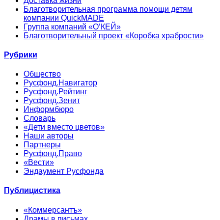
Доставка жизни
Благотворительная программа помощи детям
компании QuickMADE
Группа компаний «О’КЕЙ»
Благотворительный проект «Коробка храбрости»
Рубрики
Общество
Русфонд.Навигатор
Русфонд.Рейтинг
Русфонд.Зенит
Информбюро
Словарь
«Дети вместо цветов»
Наши авторы
Партнеры
Русфонд.Право
«Вести»
Эндаумент Русфонда
Публицистика
«Коммерсантъ»
Драмы в письмах