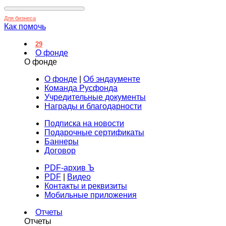
Для бизнеса
Как помочь
29
О фонде
О фонде
О фонде
|
Об эндаументе
Команда Русфонда
Учредительные документы
Награды и благодарности
Подписка на новости
Подарочные сертификаты
Баннеры
Договор
PDF-архив Ъ
PDF
|
Видео
Контакты и реквизиты
Мобильные приложения
Отчеты
Отчеты