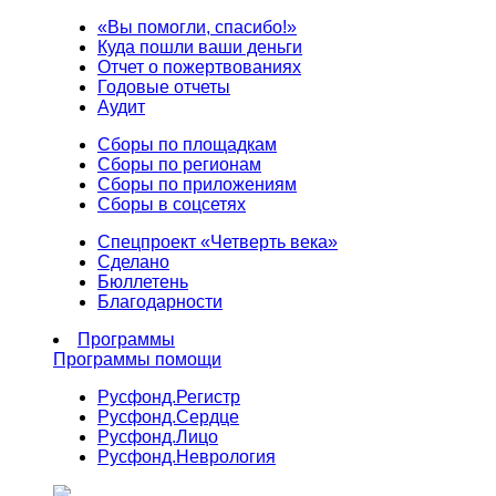
«Вы помогли, спасибо!»
Куда пошли ваши деньги
Отчет о пожертвованиях
Годовые отчеты
Аудит
Сборы по площадкам
Сборы по регионам
Сборы по приложениям
Сборы в соцсетях
Спецпроект «Четверть века»
Сделано
Бюллетень
Благодарности
Программы
Программы помощи
Русфонд.
Регистр
Русфонд.
Сердце
Русфонд.
Лицо
Русфонд.
Неврология