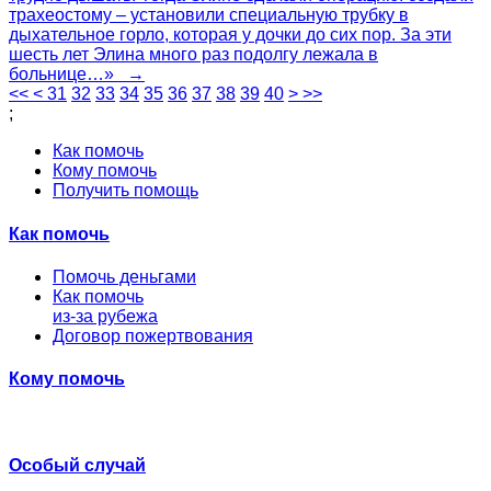
трахеостому – установили специальную трубку в
дыхательное горло, которая у дочки до сих пор. За эти
шесть лет Элина много раз подолгу лежала в
больнице…» →
<<
<
31
32
33
34
35
36
37
38
39
40
>
>>
;
Как помочь
Кому помочь
Получить помощь
Как помочь
Помочь деньгами
Как помочь
из-за рубежа
Договор пожертвования
Кому помочь
Особый случай