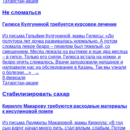
Татарстан-акции
Не сломаться
Гилюсе Кулгуниной требуется курсовое лечение
Из письма Гельфии Кулгуниной, мамы Гилюсы: «До
полутора лет дочка развивалась нормально. А потом
сломала левое бедро – перелом был тяжелый, со
смещением. Месяц лежала на вытяжке и еще два месяца
– в гипсе. Только его сняли, Гилюса встала на ножки, и
бедро опять сломалось. Врачи заподозрили неладное и
направили нас на обследование в Казань. Так мы узнали
о болезни…» →
8 февраля
Татарстан-акции
Стабилизировать сахар
Кириллу Макарову требуются расходные материалы
к инсулиновой помпе
Из письма Людмилы Макаровой, мамы Кирилла: «В год
сын вдруг начал много пить, стал вялым, слабым. Потом