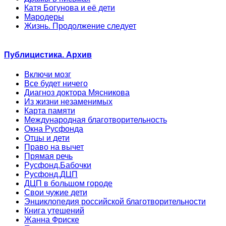
Катя Богунова и её дети
Мародеры
Жизнь. Продолжение следует
Публицистика. Архив
Включи мозг
Все будет ничего
Диагноз доктора Мясникова
Из жизни незаменимых
Карта памяти
Международная благотворительность
Окна Русфонда
Отцы и дети
Право на вычет
Прямая речь
Русфонд.Бабочки
Русфонд.ДЦП
ДЦП в большом городе
Свои чужие дети
Энциклопедия российской благотворительности
Книга утешений
Жанна Фриске