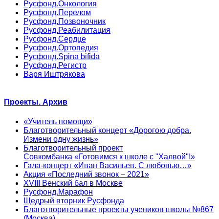
Русфонд.Онкология
Русфонд.Перелом
Русфонд.Позвоночник
Русфонд.Реабилитация
Русфонд.Сердце
Русфонд.Ортопедия
Русфонд.Spina bifida
Русфонд.Регистр
Варя Иштрякова
Проекты. Архив
«Учитель помощи»
Благотворительный концерт «Дорогою добра.
Измени одну жизнь»
Благотворительный проект
Совкомбанка «Готовимся к школе с "Халвой"!»
Гала-концерт «Иван Васильев. С любовью…»
Акция «Последний звонок – 2021»
XVIII Венский бал в Москве
Русфонд.Марафон
Щедрый вторник Русфонда
Благотворительные проекты учеников школы №867
(Москва)