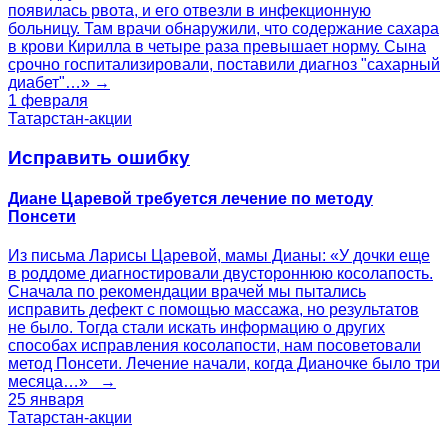
появилась рвота, и его отвезли в инфекционную
больницу. Там врачи обнаружили, что содержание сахара
в крови Кирилла в четыре раза превышает норму. Сына
срочно госпитализировали, поставили диагноз "сахарный
диабет"…» →
1 февраля
Татарстан-акции
Исправить ошибку
Диане Царевой требуется лечение по методу
Понсети
Из письма Ларисы Царевой, мамы Дианы: «У дочки еще
в роддоме диагностировали двустороннюю косолапость.
Сначала по рекомендации врачей мы пытались
исправить дефект с помощью массажа, но результатов
не было. Тогда стали искать информацию о других
способах исправления косолапости, нам посоветовали
метод Понсети. Лечение начали, когда Дианочке было три
месяца…» →
25 января
Татарстан-акции