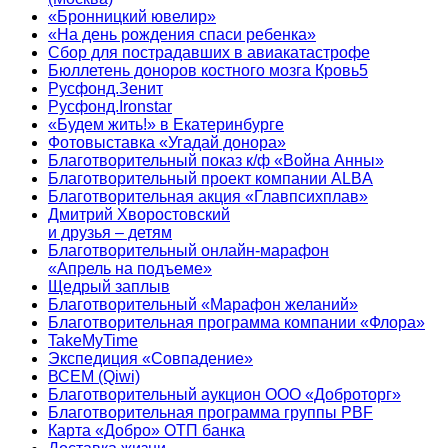
«Бронницкий ювелир»
«На день рождения спаси ребенка»
Сбор для пострадавших в авиакатастрофе
Бюллетень доноров костного мозга Кровь5
Русфонд.Зенит
Русфонд.Ironstar
«Будем жить!» в Екатеринбурге
Фотовыставка «Угадай донора»
Благотворительный показ к/ф «Война Анны»
Благотворительный проект компании ALBA
Благотворительная акция «Главпсихплав»
Дмитрий Хворостовский
и друзья – детям
Благотворительный онлайн‑марафон
«Апрель на подъеме»
Щедрый заплыв
Благотворительный «Марафон желаний»
Благотворительная программа компании «Флора»
TakeMyTime
Экспедиция «Совпадение»
ВСЕМ (Qiwi)
Благотворительный аукцион ООО «Доброторг»
Благотворительная программа группы PBF
Карта «Добро» ОТП банка