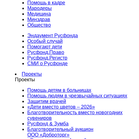
Помощь в кадре
Мародеры
Медицина
Минздрав
Общество
Эндаумент Русфонда
Особый случай
Помогают дети
Русфонд.Право
Русфонд.Регистр
СМИ о Русфонде
Проекты
Проекты
Помощь детям в больницах
Помощь людям в чрезвычайных ситуациях
Защитим врачей
«Дети вместо цветов – 2026»
Благотворительность вместо новогодних
сувениров
Русфонд & Зумба
Благотворительный аукцион
ООО «Доброторг»