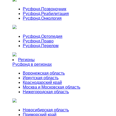
Русфонд.
Позвоночник
Русфонд.
Реабилитация
Русфонд.
Онкология
Русфонд.
Ортопедия
Русфонд.
Право
Русфонд.
Перелом
Регионы
Русфонд в регионах
Воронежская область
Иркутская область
Краснодарский край
Москва и Московская область
Нижегородская область
Новосибирская область
Приморский край