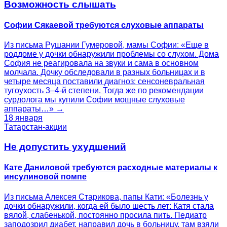
Возможность слышать
Софии Сякаевой требуются слуховые аппараты
Из письма Рушании Гумеровой, мамы Софии: «Еще в
роддоме у дочки обнаружили проблемы со слухом. Дома
София не реагировала на звуки и сама в основном
молчала. Дочку обследовали в разных больницах и в
четыре месяца поставили диагноз: сенсоневральная
тугоухость 3–4-й степени. Тогда же по рекомендации
сурдолога мы купили Софии мощные слуховые
аппараты…» →
18 января
Татарстан-акции
Не допустить ухудшений
Кате Даниловой требуются расходные материалы к
инсулиновой помпе
Из письма Алексея Старикова, папы Кати: «Болезнь у
дочки обнаружили, когда ей было шесть лет: Катя стала
вялой, слабенькой, постоянно просила пить. Педиатр
заподозрил диабет, направил дочь в больницу, там взяли