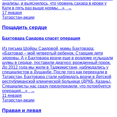
анализы, и выяснилось, что уровень сахара в крови у
Кати в пять раз выше нормы…» →
17 января
Татарстан-акции
Пощадить сердце
Бахтовара Саидова спасет операция
Из письма Шойры Саидовой, мамы Бахтовара:
«Бахтовар – мой четвертый ребенок. Старшие дети
здоровы. А у Бахтовара врачи еще в роддоме услышали
шумы в сердце, поставили диагноз: врожденный порок.
До 2012 года мы жили в Таджикистане, наблюдались у
специалистов в Душанбе. После того как переехали в
Татарстан, Бахтовара стали наблюдать врачи в Детской
республиканской клинической больнице (ДРКБ, Казань).
Специалисты нас сразу предупредили, что потребуется
операция…» →
11 января
Татарстан-акции
Правая и левая