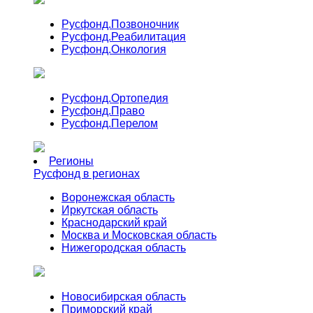
Русфонд.
Позвоночник
Русфонд.
Реабилитация
Русфонд.
Онкология
Русфонд.
Ортопедия
Русфонд.
Право
Русфонд.
Перелом
Регионы
Русфонд в регионах
Воронежская область
Иркутская область
Краснодарский край
Москва и Московская область
Нижегородская область
Новосибирская область
Приморский край