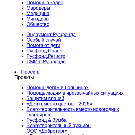
Помощь в кадре
Мародеры
Медицина
Минздрав
Общество
Эндаумент Русфонда
Особый случай
Помогают дети
Русфонд.Право
Русфонд.Регистр
СМИ о Русфонде
Проекты
Проекты
Помощь детям в больницах
Помощь людям в чрезвычайных ситуациях
Защитим врачей
«Дети вместо цветов – 2026»
Благотворительность вместо новогодних
сувениров
Русфонд & Зумба
Благотворительный аукцион
ООО «Доброторг»