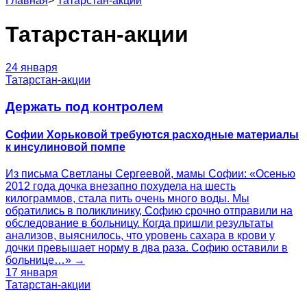
Главная
>
Татарстан-акции
Татарстан-акции
24 января
Татарстан-акции
Держать под контролем
Софии Хорьковой требуются расходные материалы
к инсулиновой помпе
Из письма Светланы Сергеевой, мамы Софии: «Осенью
2012 года дочка внезапно похудела на шесть
килограммов, стала пить очень много воды. Мы
обратились в поликлинику, Софию срочно отправили на
обследование в больницу. Когда пришли результаты
анализов, выяснилось, что уровень сахара в крови у
дочки превышает норму в два раза. Софию оставили в
больнице…» →
17 января
Татарстан-акции