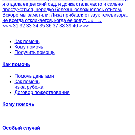
я отдала ее детский сад, и дочка стала часто и сильно
простужаться, нередко болезнь осложнялась отитом.
Вскоре мы заметили: Лиза прибавляет звук телевизора,
не всегда откликается, когда ее зовут…» →
<<
<
31
32
33
34
35
36
37
38
39
40
>
>>
;
Как помочь
Кому помочь
Получить помощь
Как помочь
Помочь деньгами
Как помочь
из-за рубежа
Договор пожертвования
Кому помочь
Особый случай