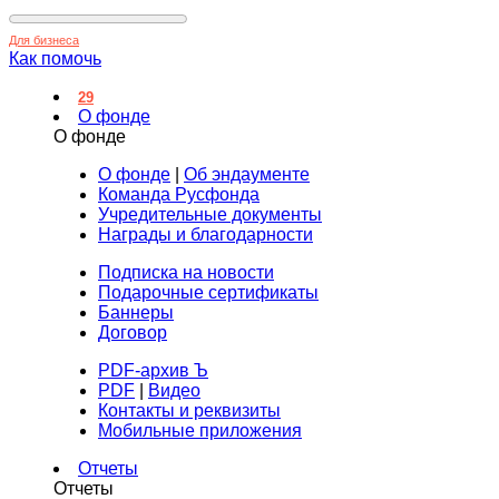
Для бизнеса
Как помочь
29
О фонде
О фонде
О фонде
|
Об эндаументе
Команда Русфонда
Учредительные документы
Награды и благодарности
Подписка на новости
Подарочные сертификаты
Баннеры
Договор
PDF-архив Ъ
PDF
|
Видео
Контакты и реквизиты
Мобильные приложения
Отчеты
Отчеты