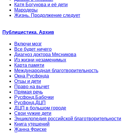
Катя Богунова и её дети
Мародеры
Жизнь. Продолжение следует
Публицистика. Архив
Включи мозг
Все будет ничего
Диагноз доктора Мясникова
Из жизни незаменимых
Карта памяти
Международная благотворительность
Окна Русфонда
Отцы и дети
Право на вычет
Прямая речь
Русфонд.Бабочки
Русфонд.ДЦП
ДЦП в большом городе
Свои чужие дети
Энциклопедия российской благотворительности
Книга утешений
Жанна Фриске