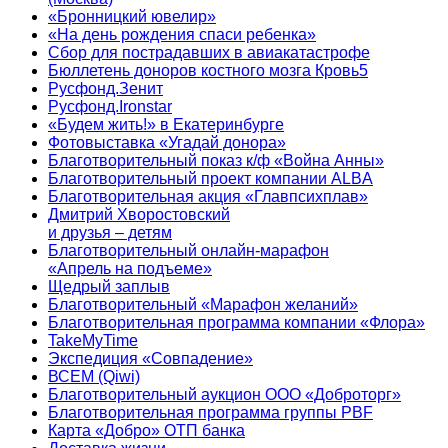
«Бронницкий ювелир»
«На день рождения спаси ребенка»
Сбор для пострадавших в авиакатастрофе
Бюллетень доноров костного мозга Кровь5
Русфонд.Зенит
Русфонд.Ironstar
«Будем жить!» в Екатеринбурге
Фотовыставка «Угадай донора»
Благотворительный показ к/ф «Война Анны»
Благотворительный проект компании ALBA
Благотворительная акция «Главпсихплав»
Дмитрий Хворостовский
и друзья – детям
Благотворительный онлайн‑марафон
«Апрель на подъеме»
Щедрый заплыв
Благотворительный «Марафон желаний»
Благотворительная программа компании «Флора»
TakeMyTime
Экспедиция «Совпадение»
ВСЕМ (Qiwi)
Благотворительный аукцион ООО «Доброторг»
Благотворительная программа группы PBF
Карта «Добро» ОТП банка