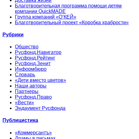
Доставка жизни
Благотворительная программа помощи детям
компании QuickMADE
Группа компаний «О’КЕЙ»
Благотворительный проект «Коробка храбрости»
Рубрики
Общество
Русфонд.Навигатор
Русфонд.Рейтинг
Русфонд.Зенит
Информбюро
Словарь
«Дети вместо цветов»
Наши авторы
Партнеры
Русфонд.Право
«Вести»
Эндаумент Русфонда
Публицистика
«Коммерсантъ»
Драмы в письмах