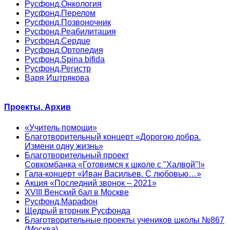
Русфонд.Онкология
Русфонд.Перелом
Русфонд.Позвоночник
Русфонд.Реабилитация
Русфонд.Сердце
Русфонд.Ортопедия
Русфонд.Spina bifida
Русфонд.Регистр
Варя Иштрякова
Проекты. Архив
«Учитель помощи»
Благотворительный концерт «Дорогою добра.
Измени одну жизнь»
Благотворительный проект
Совкомбанка «Готовимся к школе с "Халвой"!»
Гала-концерт «Иван Васильев. С любовью…»
Акция «Последний звонок – 2021»
XVIII Венский бал в Москве
Русфонд.Марафон
Щедрый вторник Русфонда
Благотворительные проекты учеников школы №867
(Москва)