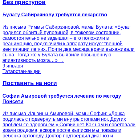
Без приступов
Булату Сабирзянову требуется лекарство
Из письма Риммы Сабирзяновой, мамы Булата: «Булат
родился обвитый пуповиной, в тяжелом состоянии,
самостоятельно не задышал – его положили в
реанимацию, подключили к аппарату искусственной
вентиляции легких. Почти два месяца врачи выхаживали
сына. Тогда же у Булата выявили повышенную
эпиактивность мозга…» →
9 января
Татарстан-акции
Поставить на ноги
Софии Амировой требуется лечение по методу
Понсети
Из письма Ильвины Амировой, мамы Софии: «Дочка
родилась с подвернутыми внутрь стопами ног. Других
проблем со здоровьем у Софии нет. Как нам и советовали
врачи роддома, вскоре после выписки мы показали
ребенка ортопеду. Доктор подтвердил диагноз и