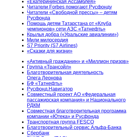
«Екатерининская Ассамблея»
Читатели Forbes помогают Русфонду
Читатели «Свободной прессы» – детям
Русфонда
Помощь детям Татарстана от «Клуба
чемпионов» сети АЗС «Татнефть»
Крылья добра («Уральские авиалинии»)
Мили милосердия
S7 Priority (S7 Airlines)
«Сказки для жизни»
«Активный гражданин» и «Миллион призов»
Группа «Трансойл»
Благотворительная деятельность
Олега Леонова
БФ «Татнефть»
Русфонд.Навигатор
Совместный проект АО «Федеральная
пассажирская компания» и Национального
РДКМ
Совместная благотворительная программа
компании «Ютека» и Русфонда
Транспортная группа FESCO
Благотворительный сервис Альфа-Банка
Сбербанк