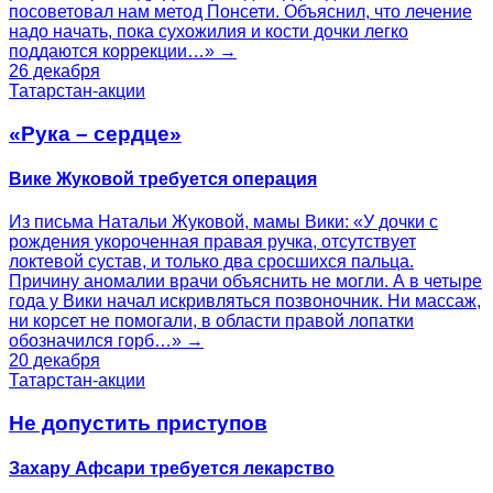
посоветовал нам метод Понсети. Объяснил, что лечение
надо начать, пока сухожилия и кости дочки легко
поддаются коррекции…» →
26 декабря
Татарстан-акции
«Рука – сердце»
Вике Жуковой требуется операция
Из письма Натальи Жуковой, мамы Вики: «У дочки с
рождения укороченная правая ручка, отсутствует
локтевой сустав, и только два сросшихся пальца.
Причину аномалии врачи объяснить не могли. А в четыре
года у Вики начал искривляться позвоночник. Ни массаж,
ни корсет не помогали, в области правой лопатки
обозначился горб…» →
20 декабря
Татарстан-акции
Не допустить приступов
Захару Афсари требуется лекарство