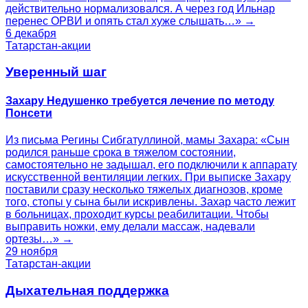
действительно нормализовался. А через год Ильнар
перенес ОРВИ и опять стал хуже слышать…» →
6 декабря
Татарстан-акции
Уверенный шаг
Захару Недушенко требуется лечение по методу
Понсети
Из письма Регины Сибгатуллиной, мамы Захара: «Сын
родился раньше срока в тяжелом состоянии,
самостоятельно не задышал, его подключили к аппарату
искусственной вентиляции легких. При выписке Захару
поставили сразу несколько тяжелых диагнозов, кроме
того, стопы у сына были искривлены. Захар часто лежит
в больницах, проходит курсы реабилитации. Чтобы
выправить ножки, ему делали массаж, надевали
ортезы…» →
29 ноября
Татарстан-акции
Дыхательная поддержка