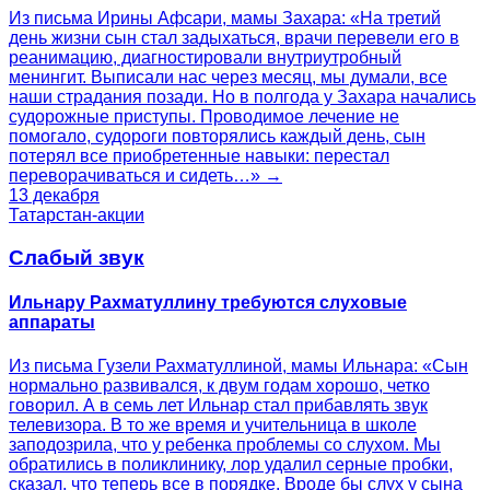
Из письма Ирины Афсари, мамы Захара: «На третий
день жизни сын стал задыхаться, врачи перевели его в
реанимацию, диагностировали внутриутробный
менингит. Выписали нас через месяц, мы думали, все
наши страдания позади. Но в полгода у Захара начались
судорожные приступы. Проводимое лечение не
помогало, судороги повторялись каждый день, сын
потерял все приобретенные навыки: перестал
переворачиваться и сидеть…» →
13 декабря
Татарстан-акции
Слабый звук
Ильнару Рахматуллину требуются слуховые
аппараты
Из письма Гузели Рахматуллиной, мамы Ильнара: «Сын
нормально развивался, к двум годам хорошо, четко
говорил. А в семь лет Ильнар стал прибавлять звук
телевизора. В то же время и учительница в школе
заподозрила, что у ребенка проблемы со слухом. Мы
обратились в поликлинику, лор удалил серные пробки,
сказал, что теперь все в порядке. Вроде бы слух у сына