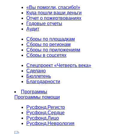
«Вы помогли, спасибо!»
Куда пошли ваши деньги
Отчет о пожертвованиях
Годовые отчеты
Аудит
Сборы по площадкам
Сборы по регионам
Сборы по приложениям
Сборы в соцсетях
Спецпроект «Четверть века»
Сделано
Бюллетень
Благодарности
Программы
Программы помощи
Русфонд.
Регистр
Русфонд.
Сердце
Русфонд.
Лицо
Русфонд.
Неврология