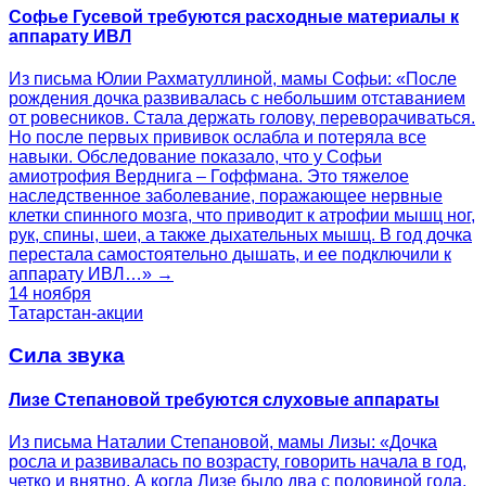
Софье Гусевой требуются расходные материалы к
аппарату ИВЛ
Из письма Юлии Рахматуллиной, мамы Софьи: «После
рождения дочка развивалась с небольшим отставанием
от ровесников. Стала держать голову, переворачиваться.
Но после первых прививок ослабла и потеряла все
навыки. Обследование показало, что у Софьи
амиотрофия Верднига – Гоффмана. Это тяжелое
наследственное заболевание, поражающее нервные
клетки спинного мозга, что приводит к атрофии мышц ног,
рук, спины, шеи, а также дыхательных мышц. В год дочка
перестала самостоятельно дышать, и ее подключили к
аппарату ИВЛ…» →
14 ноября
Татарстан-акции
Сила звука
Лизе Степановой требуются слуховые аппараты
Из письма Наталии Степановой, мамы Лизы: «Дочка
росла и развивалась по возрасту, говорить начала в год,
четко и внятно. А когда Лизе было два с половиной года,