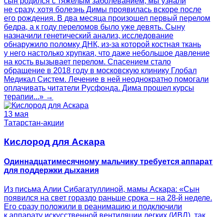
сын родился с тяжелым заболеванием, мы узнали
не сразу, хотя болезнь Димы проявилась вскоре после
его рождения. В два месяца произошел первый перелом
бедра, а к году переломов было уже девять. Сыну
назначили генетический анализ, исследование
обнаружило поломку ДНК, из-за которой костная ткань
у него настолько хрупкая, что даже небольшое давление
на кость вызывает перелом. Спасением стало
обращение в 2018 году в московскую клинику Глобал
Медикал Систем. Лечение в ней неоднократно помогали
оплачивать читатели Русфонда. Дима прошел курсы
терапии...» →
13 мая
Татарстан-акции
Кислород для Аскара
Одиннадцатимесячному мальчику требуется аппарат
для поддержки дыхания
Из письма Алии Сибагатуллиной, мамы Аскара: «Сын
появился на свет гораздо раньше срока – на 28-й неделе.
Его сразу положили в реанимацию и подключили
к аппарату искусственной вентиляции легких (ИВЛ), так