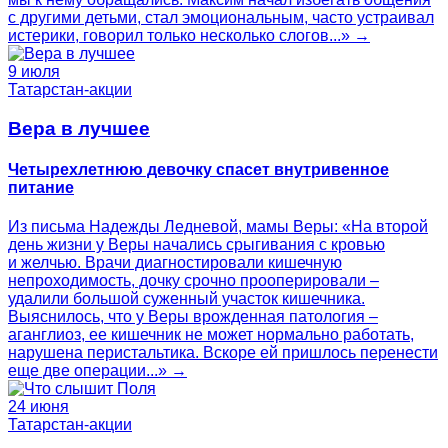
с другими детьми, стал эмоциональным, часто устраивал
истерики, говорил только несколько слогов...» →
9 июля
Татарстан-акции
Вера в лучшее
Четырехлетнюю девочку спасет внутривенное
питание
Из письма Надежды Ледневой, мамы Веры: «На второй
день жизни у Веры начались срыгивания с кровью
и желчью. Врачи диагностировали кишечную
непроходимость, дочку срочно прооперировали –
удалили большой суженный участок кишечника.
Выяснилось, что у Веры врожденная патология –
аганглиоз, ее кишечник не может нормально работать,
нарушена перистальтика. Вскоре ей пришлось перенести
еще две операции...» →
24 июня
Татарстан-акции