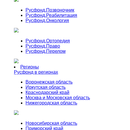
Русфонд.
Позвоночник
Русфонд.
Реабилитация
Русфонд.
Онкология
Русфонд.
Ортопедия
Русфонд.
Право
Русфонд.
Перелом
Регионы
Русфонд в регионах
Воронежская область
Иркутская область
Краснодарский край
Москва и Московская область
Нижегородская область
Новосибирская область
Приморский край