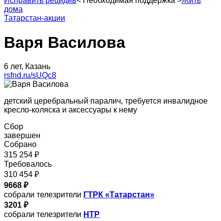
Исправить рецидив
<
Необходимая поддержка
>
Жить
дома
Татарстан-акции
Варя Василова
6 лет, Казань
rsfnd.ru/sUQc8
детский церебральный паралич, требуется инвалидное
кресло-коляска и аксессуары к нему
Сбор
завершен
Собрано
315 254 ₽
Требовалось
310 454 ₽
9668 ₽
собрали телезрители
ГТРК «Татарстан»
3201 ₽
собрали телезрители
НТР