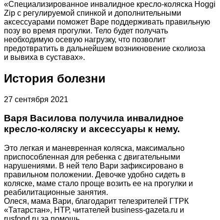
«Специализированное инвалидное кресло-коляска Hoggi
Zip с регулируемой спинкой и дополнительными
аксессуарами поможет Варе поддерживать правильную
позу во время прогулки. Тело будет получать
необходимую осевую нагрузку, что позволит
предотвратить в дальнейшем возникновение сколиоза
и вывиха в суставах».
История болезни
27 сентября 2021
Варя Василова получила инвалидное
кресло-коляску и аксессуары к нему.
Это легкая и маневренная коляска, максимально
приспособленная для ребенка с двигательными
нарушениями. В ней тело Вари зафиксировано в
правильном положении. Девочке удобно сидеть в
коляске, маме стало проще возить ее на прогулки и
реабилитационные занятия.
Олеся, мама Вари, благодарит телезрителей ГТРК
«Татарстан», НТР, читателей business-gazeta.ru и
rusfond.ru за помощь.