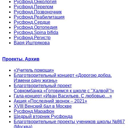
Русфонд.Онкология
Русфонд.Перелом
Русфонд.Позвоночник
Русфонд.Реабилитация
Русфонд.Сердце
Русфонд.Ортопедия
Русфонд.Spina bifida
Русфонд.Регистр
Варя Иштрякова
Проекты. Архив
«Учитель помощи»
Благотворительный концерт «Дорогою добра.
Измени одну жизнь»
Благотворительный проект
Совкомбанка «Готовимся к школе с "Халвой"!»
Гала-концерт «Иван Васильев. С любовью…»
Акция «Последний звонок – 2021»
XVIII Венский бал в Москве
Русфонд.Марафон
Щедрый вторник Русфонда
Благотворительные проекты учеников школы №867
(Москва)