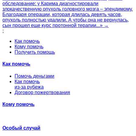
обследование: у Карима диагностировали
злокачественную опухоль головного мозга – эпендимому.
Благодаря операции, которая длилась девять часов,
опухоль полностью удалили. А чтобы она не вернулась,
сын прошел еще курс протонной терапии...» →
;
Как помочь
Кому помочь
Получить помощь
Как помочь
Помочь деньгами
Как помочь
из-за рубежа
Договор пожертвования
Кому помочь
Особый случай