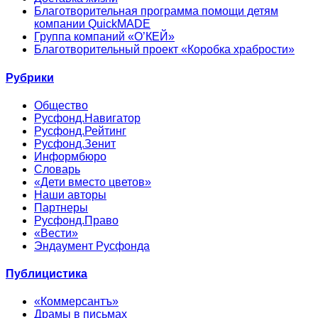
Благотворительная программа помощи детям
компании QuickMADE
Группа компаний «О’КЕЙ»
Благотворительный проект «Коробка храбрости»
Рубрики
Общество
Русфонд.Навигатор
Русфонд.Рейтинг
Русфонд.Зенит
Информбюро
Словарь
«Дети вместо цветов»
Наши авторы
Партнеры
Русфонд.Право
«Вести»
Эндаумент Русфонда
Публицистика
«Коммерсантъ»
Драмы в письмах