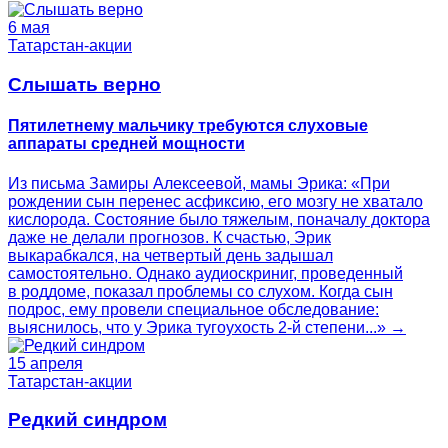
6 мая
Татарстан-акции
Слышать верно
Пятилетнему мальчику требуются слуховые
аппараты средней мощности
Из письма Замиры Алексеевой, мамы Эрика: «При
рождении сын перенес асфиксию, его мозгу не хватало
кислорода. Состояние было тяжелым, поначалу доктора
даже не делали прогнозов. К счастью, Эрик
выкарабкался, на четвертый день задышал
самостоятельно. Однако аудиоскриниг, проведенный
в роддоме, показал проблемы со слухом. Когда сын
подрос, ему провели специальное обследование:
выяснилось, что у Эрика тугоухость 2-й степени...» →
15 апреля
Татарстан-акции
Редкий синдром