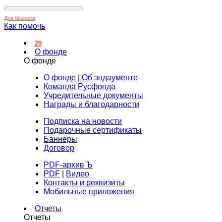
Для бизнеса
Как помочь
29
О фонде
О фонде
О фонде
|
Об эндаументе
Команда Русфонда
Учредительные документы
Награды и благодарности
Подписка на новости
Подарочные сертификаты
Баннеры
Договор
PDF-архив Ъ
PDF
|
Видео
Контакты и реквизиты
Мобильные приложения
Отчеты
Отчеты