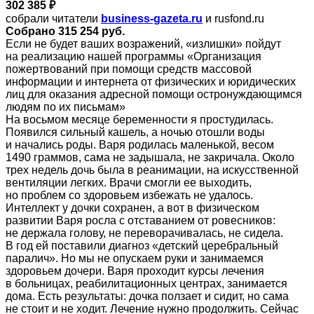
302 385 ₽
собрали читатели
business-gazeta.ru
и rusfond.ru
Собрано 315 254 руб.
Если не будет ваших возражений, «излишки» пойдут
на реализацию нашей программы «Организация
пожертвований при помощи средств массовой
информации и интернета от физических и юридических
лиц для оказания адресной помощи остронуждающимся
людям по их письмам»
На восьмом месяце беременности я простудилась.
Появился сильный кашель, а ночью отошли воды
и начались роды. Варя родилась маленькой, весом
1490 граммов, сама не задышала, не закричала. Около
трех недель дочь была в реанимации, на искусственной
вентиляции легких. Врачи смогли ее выходить,
но проблем со здоровьем избежать не удалось.
Интеллект у дочки сохранен, а вот в физическом
развитии Варя росла с отставанием от ровесников:
не держала голову, не переворачивалась, не сидела.
В год ей поставили диагноз «детский церебральный
паралич». Но мы не опускаем руки и занимаемся
здоровьем дочери. Варя проходит курсы лечения
в больницах, реабилитационных центрах, занимается
дома. Есть результаты: дочка ползает и сидит, но сама
не стоит и не ходит. Лечение нужно продолжить. Сейчас