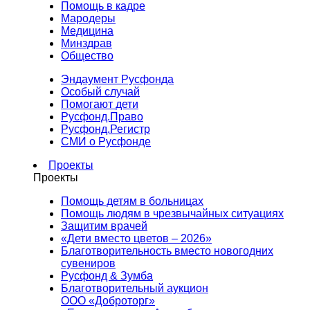
Помощь в кадре
Мародеры
Медицина
Минздрав
Общество
Эндаумент Русфонда
Особый случай
Помогают дети
Русфонд.Право
Русфонд.Регистр
СМИ о Русфонде
Проекты
Проекты
Помощь детям в больницах
Помощь людям в чрезвычайных ситуациях
Защитим врачей
«Дети вместо цветов – 2026»
Благотворительность вместо новогодних
сувениров
Русфонд & Зумба
Благотворительный аукцион
ООО «Доброторг»