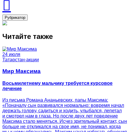
Рубрикатор
Читайте также
24 июля
Татарстан-акции
Мир Максима
Восьмилетнему мальчику требуется курсовое
лечение
Из письма Романа Ананьевских, папы Максима:
«Поначалу сын развивался нормально: вовремя начал
держать голову, садиться и ходить, улыбался, лепетал
и смотрел нам в глаза. Но после двух лет поведение
Максима стало меняться. Исчез зрительный контакт, сын
больше не откликался на свое имя, не понимал, когда
мы к нему обращались. Максим начал избегать общения