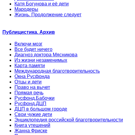
Катя Богунова и её дети
Мародеры
Жизнь. Продолжение следует
Публицистика. Архив
Включи мозг
Все будет ничего
Диагноз доктора Мясникова
Из жизни незаменимых
Карта памяти
Международная благотворительность
Окна Русфонда
Отцы и дети
Право на вычет
Прямая речь
Русфонд.Бабочки
Русфонд.ДЦП
ДЦП в большом городе
Свои чужие дети
Энциклопедия российской благотворительности
Книга утешений
Жанна Фриске