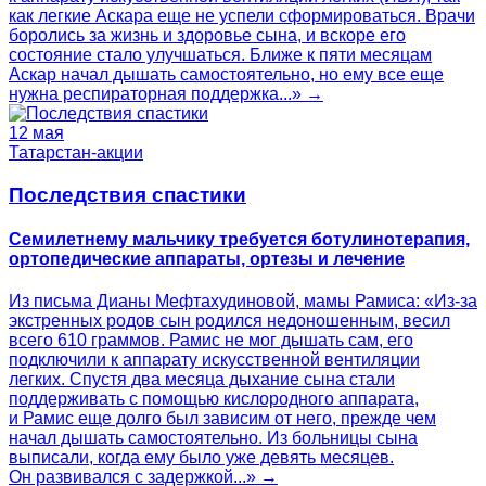
как легкие Аскара еще не успели сформироваться. Врачи
боролись за жизнь и здоровье сына, и вскоре его
состояние стало улучшаться. Ближе к пяти месяцам
Аскар начал дышать самостоятельно, но ему все еще
нужна респираторная поддержка...» →
12 мая
Татарстан-акции
Последствия спастики
Семилетнему мальчику требуется ботулинотерапия,
ортопедические аппараты, ортезы и лечение
Из письма Дианы Мефтахудиновой, мамы Рамиса: «Из-за
экстренных родов сын родился недоношенным, весил
всего 610 граммов. Рамис не мог дышать сам, его
подключили к аппарату искусственной вентиляции
легких. Спустя два месяца дыхание сына стали
поддерживать с помощью кислородного аппарата,
и Рамис еще долго был зависим от него, прежде чем
начал дышать самостоятельно. Из больницы сына
выписали, когда ему было уже девять месяцев.
Он развивался с задержкой...» →