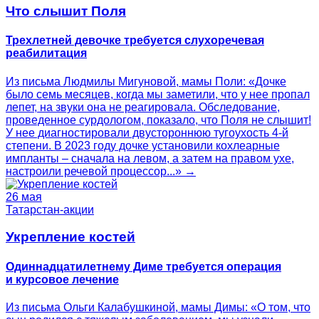
Что слышит Поля
Трехлетней девочке требуется слухоречевая
реабилитация
Из письма Людмилы Мигуновой, мамы Поли: «Дочке
было семь месяцев, когда мы заметили, что у нее пропал
лепет, на звуки она не реагировала. Обследование,
проведенное сурдологом, показало, что Поля не слышит!
У нее диагностировали двустороннюю тугоухость 4-й
степени. В 2023 году дочке установили кохлеарные
импланты – сначала на левом, а затем на правом ухе,
настроили речевой процессор...» →
26 мая
Татарстан-акции
Укрепление костей
Одиннадцатилетнему Диме требуется операция
и курсовое лечение
Из письма Ольги Калабушкиной, мамы Димы: «О том, что