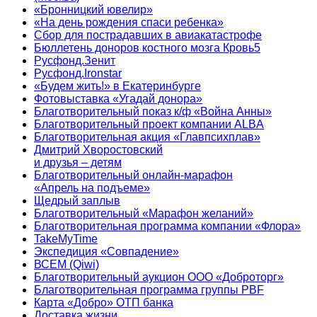
«Бронницкий ювелир»
«На день рождения спаси ребенка»
Сбор для пострадавших в авиакатастрофе
Бюллетень доноров костного мозга Кровь5
Русфонд.Зенит
Русфонд.Ironstar
«Будем жить!» в Екатеринбурге
Фотовыставка «Угадай донора»
Благотворительный показ к/ф «Война Анны»
Благотворительный проект компании ALBA
Благотворительная акция «Главпсихплав»
Дмитрий Хворостовский
и друзья – детям
Благотворительный онлайн‑марафон
«Апрель на подъеме»
Щедрый заплыв
Благотворительный «Марафон желаний»
Благотворительная программа компании «Флора»
TakeMyTime
Экспедиция «Совпадение»
ВСЕМ (Qiwi)
Благотворительный аукцион ООО «Доброторг»
Благотворительная программа группы PBF
Карта «Добро» ОТП банка
Доставка жизни