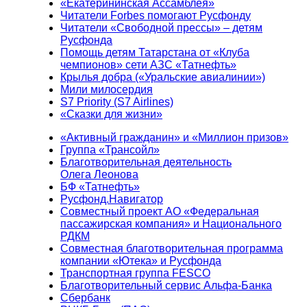
«Екатерининская Ассамблея»
Читатели Forbes помогают Русфонду
Читатели «Свободной прессы» – детям
Русфонда
Помощь детям Татарстана от «Клуба
чемпионов» сети АЗС «Татнефть»
Крылья добра («Уральские авиалинии»)
Мили милосердия
S7 Priority (S7 Airlines)
«Сказки для жизни»
«Активный гражданин» и «Миллион призов»
Группа «Трансойл»
Благотворительная деятельность
Олега Леонова
БФ «Татнефть»
Русфонд.Навигатор
Совместный проект АО «Федеральная
пассажирская компания» и Национального
РДКМ
Совместная благотворительная программа
компании «Ютека» и Русфонда
Транспортная группа FESCO
Благотворительный сервис Альфа-Банка
Сбербанк