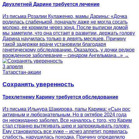
Двухлетней Дарине требуется лечение
Из письма Розалии Кулаженко, мамы Дарины: «Дочка
родилась слабенькой, поначалу даже не могла сосать
молоко, ее кормили через зонд. После выписки домой
мы заметили, что она отстает в развитии, держать голову
Дарина научилась только в девять месяцев. Причину
такой задержки врачи установили благодаря
генетическому обследованию. Оказалось, у дочки редкое
врожденное заболевание – синдром Ангельмана...» →
3 апреля
Татарстан-акции
Сохранять уверенность
Трехлетнему Кариму требуется обследование
Из письма Ильнура Шакирова, папы Карима: «Сын рос
активным и любознательным. Но в октябре 2024 года
он неожиданно заболел. Все началось с того, что Карим
стал странно вытягивать шею и запрокидывать голову.
Ему становилось все хуже – исчез аппетит, появилась
слабость, нарушилась походка. Причину определило