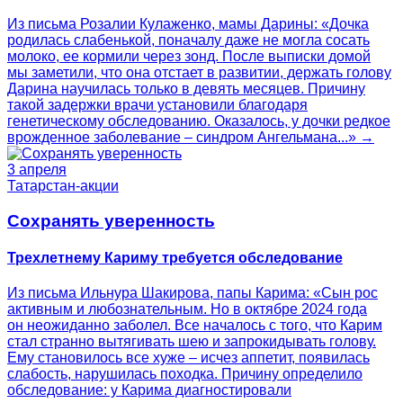
Из письма Розалии Кулаженко, мамы Дарины: «Дочка
родилась слабенькой, поначалу даже не могла сосать
молоко, ее кормили через зонд. После выписки домой
мы заметили, что она отстает в развитии, держать голову
Дарина научилась только в девять месяцев. Причину
такой задержки врачи установили благодаря
генетическому обследованию. Оказалось, у дочки редкое
врожденное заболевание – синдром Ангельмана...» →
3 апреля
Татарстан-акции
Сохранять уверенность
Трехлетнему Кариму требуется обследование
Из письма Ильнура Шакирова, папы Карима: «Сын рос
активным и любознательным. Но в октябре 2024 года
он неожиданно заболел. Все началось с того, что Карим
стал странно вытягивать шею и запрокидывать голову.
Ему становилось все хуже – исчез аппетит, появилась
слабость, нарушилась походка. Причину определило
обследование: у Карима диагностировали