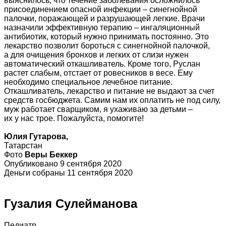
выяснилось, что течение заболевания осложнилось
присоединением опасной инфекции – синегнойной
палочки, поражающей и разрушающей легкие. Врачи
назначили эффективную терапию – ингаляционный
антибиотик, который нужно принимать постоянно. Это
лекарство позволит бороться с синегнойной палочкой,
а для очищения бронхов и легких от слизи нужен
автоматический откашливатель. Кроме того, Руслан
растет слабым, отстает от ровесников в весе. Ему
необходимо специальное лечебное питание.
Откашливатель, лекарство и питание не выдают за счет
средств госбюджета. Самим нам их оплатить не под силу,
муж работает сварщиком, я ухаживаю за детьми –
их у нас трое. Пожалуйста, помогите!
Юлия Гутарова,
Татарстан
Фото
Веры Беккер
Опубликовано 9 сентября 2020
Деньги собраны 11 сентября 2020
Гузалия Сулейманова
Педиатр