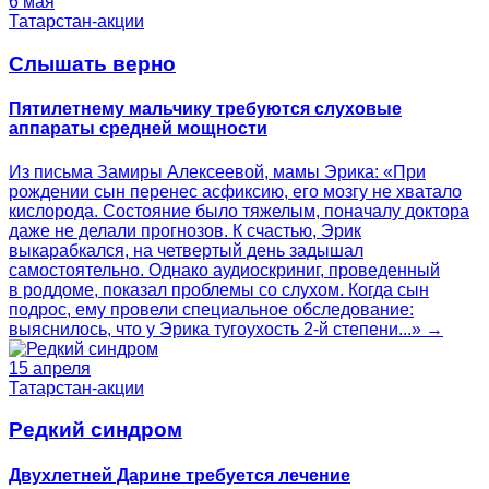
6 мая
Татарстан-акции
Слышать верно
Пятилетнему мальчику требуются слуховые
аппараты средней мощности
Из письма Замиры Алексеевой, мамы Эрика: «При
рождении сын перенес асфиксию, его мозгу не хватало
кислорода. Состояние было тяжелым, поначалу доктора
даже не делали прогнозов. К счастью, Эрик
выкарабкался, на четвертый день задышал
самостоятельно. Однако аудиоскриниг, проведенный
в роддоме, показал проблемы со слухом. Когда сын
подрос, ему провели специальное обследование:
выяснилось, что у Эрика тугоухость 2-й степени...» →
15 апреля
Татарстан-акции
Редкий синдром
Двухлетней Дарине требуется лечение