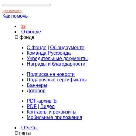
Для бизнеса
Как помочь
29
О фонде
О фонде
О фонде
|
Об эндаументе
Команда Русфонда
Учредительные документы
Награды и благодарности
Подписка на новости
Подарочные сертификаты
Баннеры
Договор
PDF-архив Ъ
PDF
|
Видео
Контакты и реквизиты
Мобильные приложения
Отчеты
Отчеты