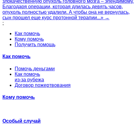
злокачественную опухоль головного мозга – эпендимому.
Благодаря операции, которая длилась девять часов,
опухоль полностью удалили. А чтобы она не вернулась,
сын прошел еще курс протонной терапии...» →
;
Как помочь
Кому помочь
Получить помощь
Как помочь
Помочь деньгами
Как помочь
из-за рубежа
Договор пожертвования
Кому помочь
Особый случай