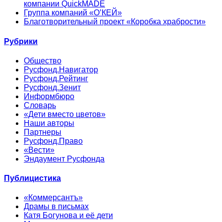
компании QuickMADE
Группа компаний «О’КЕЙ»
Благотворительный проект «Коробка храбрости»
Рубрики
Общество
Русфонд.Навигатор
Русфонд.Рейтинг
Русфонд.Зенит
Информбюро
Словарь
«Дети вместо цветов»
Наши авторы
Партнеры
Русфонд.Право
«Вести»
Эндаумент Русфонда
Публицистика
«Коммерсантъ»
Драмы в письмах
Катя Богунова и её дети