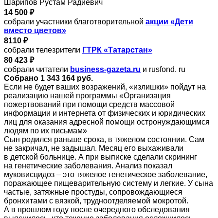
Шарипов Рустам Радиевич
14 500 ₽
собрали участники благотворительной
акции «Дети
вместо цветов»
8110 ₽
собрали телезрители
ГТРК «Татарстан»
80 423 ₽
собрали читатели
business-gazeta.ru
и rusfond. ru
Собрано 1 343 164 руб.
Если не будет ваших возражений, «излишки» пойдут на
реализацию нашей программы «Организация
пожертвований при помощи средств массовой
информации и интернета от физических и юридических
лиц для оказания адресной помощи остронуждающимся
людям по их письмам»
Сын родился раньше срока, в тяжелом состоянии. Сам
не закричал, не задышал. Месяц его выхаживали
в детской больнице. А при выписке сделали скрининг
на генетические заболевания. Анализ показал
муковисцидоз – это тяжелое генетическое заболевание,
поражающее пищеварительную систему и легкие. У сына
частые, затяжные простуды, сопровождающиеся
бронхитами с вязкой, трудноотделяемой мокротой.
А в прошлом году после очередного обследования