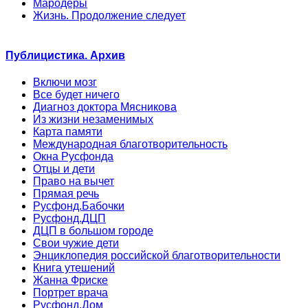
Мародеры
Жизнь. Продолжение следует
Публицистика. Архив
Включи мозг
Все будет ничего
Диагноз доктора Мясникова
Из жизни незаменимых
Карта памяти
Международная благотворительность
Окна Русфонда
Отцы и дети
Право на вычет
Прямая речь
Русфонд.Бабочки
Русфонд.ДЦП
ДЦП в большом городе
Свои чужие дети
Энциклопедия российской благотворительности
Книга утешений
Жанна Фриске
Портрет врача
Русфонд.Дом