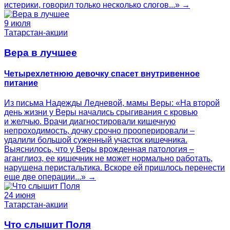
истерики, говорил только несколько слогов...» →
9 июля
Татарстан-акции
Вера в лучшее
Четырехлетнюю девочку спасет внутривенное
питание
Из письма Надежды Ледневой, мамы Веры: «На второй
день жизни у Веры начались срыгивания с кровью
и желчью. Врачи диагностировали кишечную
непроходимость, дочку срочно прооперировали –
удалили большой суженный участок кишечника.
Выяснилось, что у Веры врожденная патология –
аганглиоз, ее кишечник не может нормально работать,
нарушена перистальтика. Вскоре ей пришлось перенести
еще две операции...» →
24 июня
Татарстан-акции
Что слышит Поля