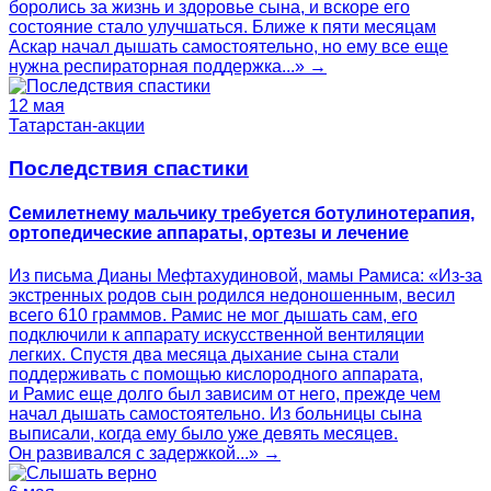
боролись за жизнь и здоровье сына, и вскоре его
состояние стало улучшаться. Ближе к пяти месяцам
Аскар начал дышать самостоятельно, но ему все еще
нужна респираторная поддержка...» →
12 мая
Татарстан-акции
Последствия спастики
Семилетнему мальчику требуется ботулинотерапия,
ортопедические аппараты, ортезы и лечение
Из письма Дианы Мефтахудиновой, мамы Рамиса: «Из-за
экстренных родов сын родился недоношенным, весил
всего 610 граммов. Рамис не мог дышать сам, его
подключили к аппарату искусственной вентиляции
легких. Спустя два месяца дыхание сына стали
поддерживать с помощью кислородного аппарата,
и Рамис еще долго был зависим от него, прежде чем
начал дышать самостоятельно. Из больницы сына
выписали, когда ему было уже девять месяцев.
Он развивался с задержкой...» →