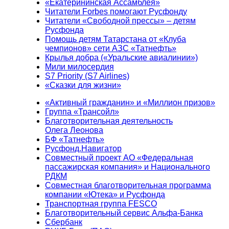
«Екатерининская Ассамблея»
Читатели Forbes помогают Русфонду
Читатели «Свободной прессы» – детям
Русфонда
Помощь детям Татарстана от «Клуба
чемпионов» сети АЗС «Татнефть»
Крылья добра («Уральские авиалинии»)
Мили милосердия
S7 Priority (S7 Airlines)
«Сказки для жизни»
«Активный гражданин» и «Миллион призов»
Группа «Трансойл»
Благотворительная деятельность
Олега Леонова
БФ «Татнефть»
Русфонд.Навигатор
Совместный проект АО «Федеральная
пассажирская компания» и Национального
РДКМ
Совместная благотворительная программа
компании «Ютека» и Русфонда
Транспортная группа FESCO
Благотворительный сервис Альфа-Банка
Сбербанк