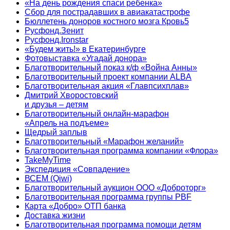
«На день рождения спаси ребенка»
Сбор для пострадавших в авиакатастрофе
Бюллетень доноров костного мозга Кровь5
Русфонд.Зенит
Русфонд.Ironstar
«Будем жить!» в Екатеринбурге
Фотовыставка «Угадай донора»
Благотворительный показ к/ф «Война Анны»
Благотворительный проект компании ALBA
Благотворительная акция «Главпсихплав»
Дмитрий Хворостовский
и друзья – детям
Благотворительный онлайн‑марафон
«Апрель на подъеме»
Щедрый заплыв
Благотворительный «Марафон желаний»
Благотворительная программа компании «Флора»
TakeMyTime
Экспедиция «Совпадение»
ВСЕМ (Qiwi)
Благотворительный аукцион ООО «Доброторг»
Благотворительная программа группы PBF
Карта «Добро» ОТП банка
Доставка жизни
Благотворительная программа помощи детям