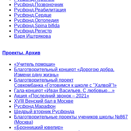
Русфонд.Позвоночник
Русфонд.Реабилитация
Русфонд.Сердце
Русфонд.Ортопедия
Русфонд.Spina bifida
Русфонд.Регистр
Варя Иштрякова
Проекты. Архив
«Учитель помощи»
Благотворительный концерт «Дорогою добра.
Измени одну жизнь»
Благотворительный проект
Совкомбанка «Готовимся к школе с "Халвой"!»
Гала-концерт «Иван Васильев. С любовью…»
Акция «Последний звонок – 2021»
XVIII Венский бал в Москве
Русфонд.Марафон
Щедрый вторник Русфонда
Благотворительные проекты учеников школы №867
(Москва)
«Бронницкий ювелир»