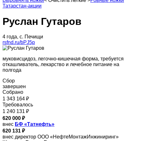
Выровнять ножки
<
Очистить легкие
>
Ровные ножки
Татарстан-акции
Руслан Гутаров
4 года, с. Печищи
rsfnd.ru/bPJ5p
муковисцидоз, легочно-кишечная форма, требуется
откашливатель, лекарство и лечебное питание на
полгода
Сбор
завершен
Собрано
1 343 164 ₽
Требовалось
1 240 131 ₽
620 000 ₽
внес
БФ «Татнефть»
620 131 ₽
внес директор ООО «НефтеМонтажИнжиниринг»