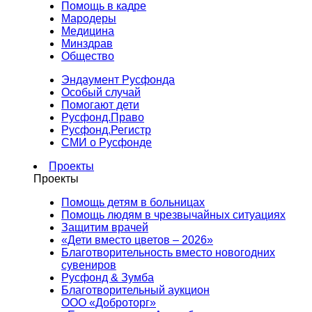
Помощь в кадре
Мародеры
Медицина
Минздрав
Общество
Эндаумент Русфонда
Особый случай
Помогают дети
Русфонд.Право
Русфонд.Регистр
СМИ о Русфонде
Проекты
Проекты
Помощь детям в больницах
Помощь людям в чрезвычайных ситуациях
Защитим врачей
«Дети вместо цветов – 2026»
Благотворительность вместо новогодних
сувениров
Русфонд & Зумба
Благотворительный аукцион
ООО «Доброторг»