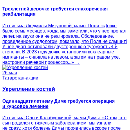
Трехлетней девочке требуется слухоречевая
реабилитация
Из письма Людмилы Мигуновой, мамы Поли: «Дочке
было семь месяцев, когда мы заметили, что у нее пропал
лепет, на звуки она не реагировала. Обследование,
проведенное сурдологом, показало, что Поля не слышит!
У нее диагностировали двустороннюю тугоухость 4-й
степени. В 2023 году дочке установили кохлеарные
импланты – сначала на левом, а затем на правом ухе,
настроили речевой процессор...» →
26 мая
Татарстан-акции
Укрепление костей
Одиннадцатилетнему Диме требуется операция
и курсовое лечение
Из письма Ольги Калабушкиной, мамы Димы: «О том, что
сын родился с тяжелым заболеванием, мы узнали
не сразу, хотя болезнь Димы проявилась вскоре после