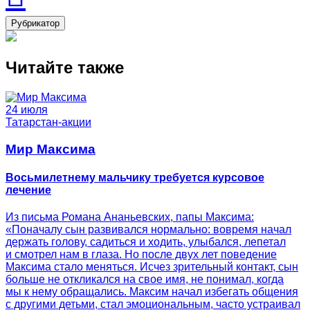
Рубрикатор
Читайте также
24 июля
Татарстан-акции
Мир Максима
Восьмилетнему мальчику требуется курсовое
лечение
Из письма Романа Ананьевских, папы Максима:
«Поначалу сын развивался нормально: вовремя начал
держать голову, садиться и ходить, улыбался, лепетал
и смотрел нам в глаза. Но после двух лет поведение
Максима стало меняться. Исчез зрительный контакт, сын
больше не откликался на свое имя, не понимал, когда
мы к нему обращались. Максим начал избегать общения
с другими детьми, стал эмоциональным, часто устраивал