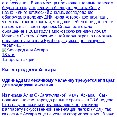
его рождения. В два месяца произошел первый перелом
бедра, а к году переломов было уже девять. Сыну
назначили генетический анализ, исследование
обнаружило поломку ДНК, из-за которой костная ткань
у него настолько хрупкая, что даже небольшое давление
на кость вызывает перелом. Спасением стало
обращение в 2018 году в московскую клинику Глобал
Медикал Систем. Лечение в ней неоднократно помогали
оплачивать читатели Русфонда. Дима прошел курсы
терапии...» →
13 мая
Татарстан-акции
Кислород для Аскара
Одиннадцатимесячному мальчику требуется аппарат
для поддержки дыхания
Из письма Алии Сибагатуллиной, мамы Аскара: «Сын
появился на свет гораздо раньше срока – на 28-й неделе.
Его сразу положили в реанимацию и подключили
к аппарату искусственной вентиляции легких (ИВЛ), так
как легкие Аскара еще не успели сформироваться. Врачи