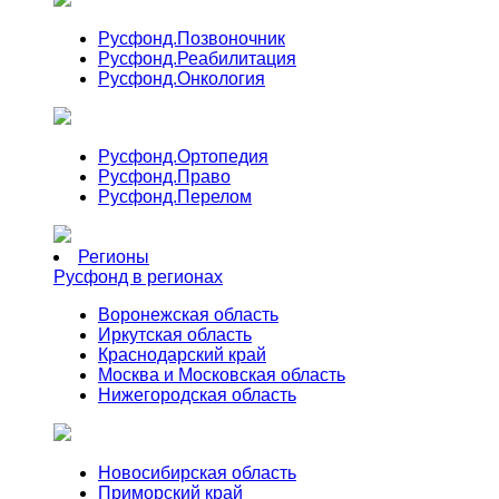
Русфонд.
Позвоночник
Русфонд.
Реабилитация
Русфонд.
Онкология
Русфонд.
Ортопедия
Русфонд.
Право
Русфонд.
Перелом
Регионы
Русфонд в регионах
Воронежская область
Иркутская область
Краснодарский край
Москва и Московская область
Нижегородская область
Новосибирская область
Приморский край