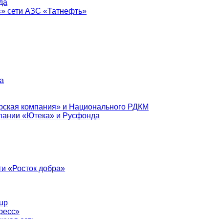
да
в» сети АЗС «Татнефть»
а
рская компания» и Национального РДКМ
пании «Ютека» и Русфонда
и «Росток добра»
up
ресс»