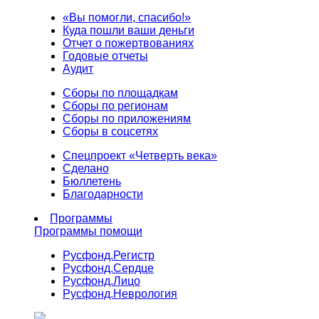
«Вы помогли, спасибо!»
Куда пошли ваши деньги
Отчет о пожертвованиях
Годовые отчеты
Аудит
Сборы по площадкам
Сборы по регионам
Сборы по приложениям
Сборы в соцсетях
Спецпроект «Четверть века»
Сделано
Бюллетень
Благодарности
Программы
Программы помощи
Русфонд.
Регистр
Русфонд.
Сердце
Русфонд.
Лицо
Русфонд.
Неврология