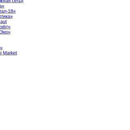
жная сеть»
а»
тал-18»
ктика»
aut
софт»
рЭко»
т»
e Market