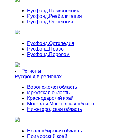
Русфонд.
Позвоночник
Русфонд.
Реабилитация
Русфонд.
Онкология
Русфонд.
Ортопедия
Русфонд.
Право
Русфонд.
Перелом
Регионы
Русфонд в регионах
Воронежская область
Иркутская область
Краснодарский край
Москва и Московская область
Нижегородская область
Новосибирская область
Приморский край