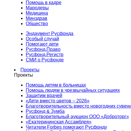
Помощь в кадре
Мародеры
Медицина
Минздрав
Общество
Эндаумент Русфонда
Особый случай
Помогают дети
Русфонд.Право
Русфонд.Регистр
СМИ о Русфонде
Проекты
Проекты
Помощь детям в больницах
Помощь людям в чрезвычайных ситуациях
Защитим врачей
«Дети вместо цветов – 2026»
Благотворительность вместо новогодних сувен
Русфонд & Зумба
Благотворительный аукцион ООО «Доброторг»
«Екатерининская Ассамблея»
Читатели Forbes помогают Русфонду