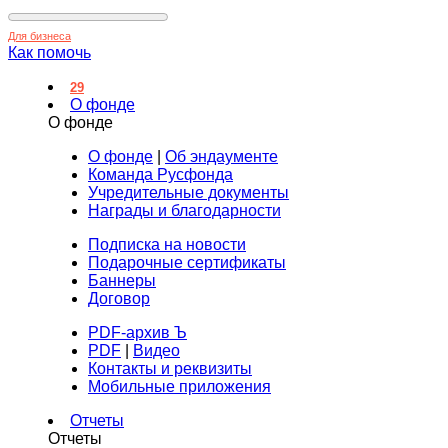
Для бизнеса
Как помочь
29
О фонде
О фонде
О фонде
|
Об эндаументе
Команда Русфонда
Учредительные документы
Награды и благодарности
Подписка на новости
Подарочные сертификаты
Баннеры
Договор
PDF-архив Ъ
PDF
|
Видео
Контакты и реквизиты
Мобильные приложения
Отчеты
Отчеты