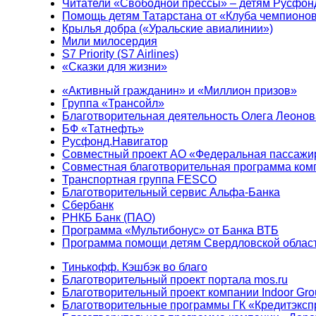
Читатели «Свободной прессы» – детям Русфон
Помощь детям Татарстана от «Клуба чемпионо
Крылья добра («Уральские авиалинии»)
Мили милосердия
S7 Priority (S7 Airlines)
«Сказки для жизни»
«Активный гражданин» и «Миллион призов»
Группа «Трансойл»
Благотворительная деятельность Олега Леонов
БФ «Татнефть»
Русфонд.Навигатор
Совместный проект АО «Федеральная пассажи
Совместная благотворительная программа ком
Транспортная группа FESCO
Благотворительный сервис Альфа-Банка
Сбербанк
РНКБ Банк (ПАО)
Программа «Мультибонус» от Банка ВТБ
Программа помощи детям Свердловской област
Тинькофф. Кэшбэк во благо
Благотворительный проект портала mos.ru
Благотворительный проект компании Indoor Gro
Благотворительные программы ГК «Кредитэксп