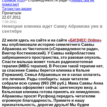
Прямой угол
<
Справедливости ради
>
Лекарства не
помогают
Татарстан-акции
Прочитали
22.07.2011
7.09.2011
Немецкая клиника ждет Савву Абрамова уже в
сентябре
22 июля здесь на сайте и на сайте
«БИЗНЕС Online»
мы опубликовали историю семилетнего Саввы
Абрамова из Чистополя («Справедливости ради»,
Виктор Костюковский). У Саввы нейробластома
забрюшинного пространства, это раковая опухоль.
Спасти малыша может только радиоизотопная
терапия (MIBG терапия). В России такой терапии нет,
за спасение Саввы берется клиника в Кельне
(Германия). Семья Абрамовых не в силах оплатить
это лечение. Рады сообщить: наши читатели
собрали всю сумму (993 290 руб.). Мама Саввы Анна
Миронова оформляет сейчас шенгенскую визу, а
Кельнская клиника готова принять их немедленно.
Абрамовы просят Русфонд передать читателям
огромную благодарность. Примите и нашу
признательность, дорогие друзья! Мы будем