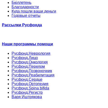
Бюллетень
Благодарности
Куда пошли ваши деньги
Годовые отчеты
Рассылки Русфонда
Наши программы помощи
Русфонд.Неврология
Русфонд.Лицо
Русфонд.Онкология
Русфонд.Перелом
Русфонд.Позвоночник
Русфонд.Реабилитация
Русфонд.Сердце
Русфонд.Ортопедия
Русфонд.Spina bifida
Русфонд.Регистр
Варя Иштрякова