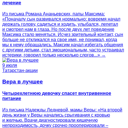
лечение
Из письма Романа Ананьевских, папы Максима:
«Поначалу сын развивался нормально: вовремя начал
держать голову, садиться и ходить, улыбался, лепетал
и смотрел нам в глаза. Но после двух лет поведение
Максима стало меняться. Исчез зрительный контакт, сын
больше не откликался на свое имя, не понимал, когда
мы к нему обращались. Максим начал избегать общения
с другими детьми, стал эмоциональным, часто устраивал
истерики, говорил только несколько слогов...» →
9 июля
Татарстан-акции
Вера в лучшее
Четырехлетнюю девочку спасет внутривенное
питание
Из письма Надежды Ледневой, мамы Веры: «На второй
день жизни у Веры начались срыгивания с кровью
и желчью. Врачи диагностировали кишечную
непроходимость, дочку срочно прооперировали –