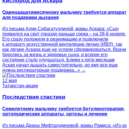
Кислород для Аскара
Одиннадцатимесячному мальчику требуется аппарат
для поддержки дыхания
Из письма Алии Сибагатуллиной, мамы Аскара: «Сын
появился на свет гораздо раньше срока – на 28-й неделе.
Его сразу положили в реанимацию и подключили
к аппарату искусственной вентиляции легких (ИВЛ), так
как легкие Аскара еще не успели сформироваться. Врачи
боролись за жизнь и здоровье сына, и вскоре его
состояние стало улучшаться. Ближе к пяти месяцам
Аскар начал дышать самостоятельно, но ему все еще
нужна респираторная поддержка...» →
12 мая
Татарстан-акции
Последствия спастики
Семилетнему мальчику требуется ботулинотерапия,
ортопедические аппараты, ортезы и лечение
Из письма Дианы Мефтахудиновой, мамы Рамиса: «Из-за