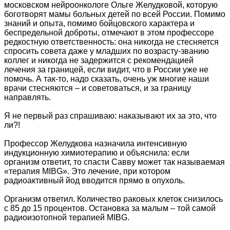
московском нейроонкологе Ольге Желудковой, которую
боготворят мамы больных детей по всей России. Помимо
знаний и опыта, помимо бойцовского характера и
беспредельной доброты, отмечают в этом профессоре
редкостную ответственность: она никогда не стесняется
спросить совета даже у младших по возрасту-званию
коллег и никогда не задержится с рекомендацией
лечения за границей, если видит, что в России уже не
помочь. А так-то, надо сказать, очень уж многие наши
врачи стесняются – и советоваться, и за границу
направлять.
Я не первый раз спрашиваю: наказывают их за это, что
ли?!
Профессор Желудкова назначила интенсивную
индукционную химиотерапию и объяснила: если
организм ответит, то спасти Савву может так называемая
«терапия MIBG». Это лечение, при котором
радиоактивный йод вводится прямо в опухоль.
Организм ответил. Количество раковых клеток снизилось
с 85 до 15 процентов. Остановка за малым – той самой
радиоизотопной терапией MIBG.