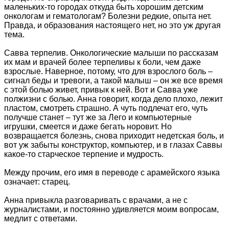
маленьких-то городах откуда быть хорошим детским
онкологам и гематологам? Болезни редкие, опыта нет.
Правда, и образования настоящего нет, но это уж другая
тема.
Савва терпелив. Онкологические малыши по рассказам
их мам и врачей более терпеливы к боли, чем даже
взрослые. Наверное, потому, что для взрослого боль –
сигнал беды и тревоги, а такой малыш – он же все время
с этой болью живет, привык к ней. Вот и Савва уже
полжизни с болью. Анна говорит, когда дело плохо, лежит
пластом, смотреть страшно. А чуть подлечат его, чуть
получше станет – тут же за Лего и компьютерные
игрушки, смеется и даже бегать норовит. Но
возвращается болезнь, снова приходит недетская боль, и
вот уж забыты конструктор, компьютер, и в глазах Саввы
какое-то старческое терпение и мудрость.
Между прочим, его имя в переводе с арамейского языка
означает: старец.
Анна привыкла разговаривать с врачами, а не с
журналистами, и постоянно удивляется моим вопросам,
медлит с ответами.