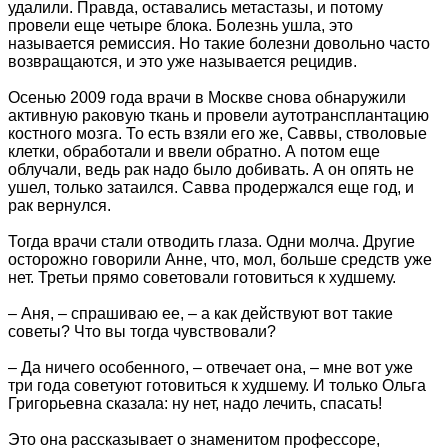
удалили. Правда, оставались метастазы, и потому
провели еще четыре блока. Болезнь ушла, это
называется ремиссия. Но такие болезни довольно часто
возвращаются, и это уже называется рецидив.
Осенью 2009 года врачи в Москве снова обнаружили
активную раковую ткань и провели аутотрансплантацию
костного мозга. То есть взяли его же, Саввы, стволовые
клетки, обработали и ввели обратно. А потом еще
облучали, ведь рак надо было добивать. А он опять не
ушел, только затаился. Савва продержался еще год, и
рак вернулся.
Тогда врачи стали отводить глаза. Одни молча. Другие
осторожно говорили Анне, что, мол, больше средств уже
нет. Третьи прямо советовали готовиться к худшему.
– Аня, – спрашиваю ее, – а как действуют вот такие
советы? Что вы тогда чувствовали?
– Да ничего особенного, – отвечает она, – мне вот уже
три года советуют готовиться к худшему. И только Ольга
Григорьевна сказала: ну нет, надо лечить, спасать!
Это она рассказывает о знаменитом профессоре,