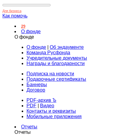
Для бизнеса
Как помочь
29
О фонде
О фонде
О фонде
|
Об эндаументе
Команда Русфонда
Учредительные документы
Награды и благодарности
Подписка на новости
Подарочные сертификаты
Баннеры
Договор
PDF-архив Ъ
PDF
|
Видео
Контакты и реквизиты
Мобильные приложения
Отчеты
Отчеты