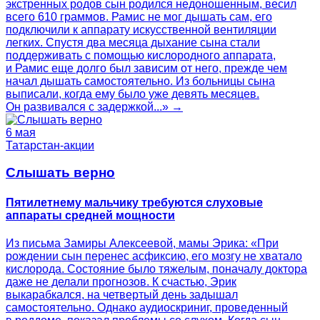
экстренных родов сын родился недоношенным, весил
всего 610 граммов. Рамис не мог дышать сам, его
подключили к аппарату искусственной вентиляции
легких. Спустя два месяца дыхание сына стали
поддерживать с помощью кислородного аппарата,
и Рамис еще долго был зависим от него, прежде чем
начал дышать самостоятельно. Из больницы сына
выписали, когда ему было уже девять месяцев.
Он развивался с задержкой...» →
6 мая
Татарстан-акции
Слышать верно
Пятилетнему мальчику требуются слуховые
аппараты средней мощности
Из письма Замиры Алексеевой, мамы Эрика: «При
рождении сын перенес асфиксию, его мозгу не хватало
кислорода. Состояние было тяжелым, поначалу доктора
даже не делали прогнозов. К счастью, Эрик
выкарабкался, на четвертый день задышал
самостоятельно. Однако аудиоскриниг, проведенный