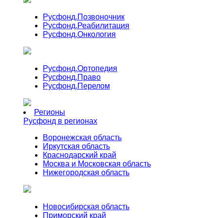
Русфонд.
Позвоночник
Русфонд.
Реабилитация
Русфонд.
Онкология
Русфонд.
Ортопедия
Русфонд.
Право
Русфонд.
Перелом
Регионы
Русфонд в регионах
Воронежская область
Иркутская область
Краснодарский край
Москва и Московская область
Нижегородская область
Новосибирская область
Приморский край