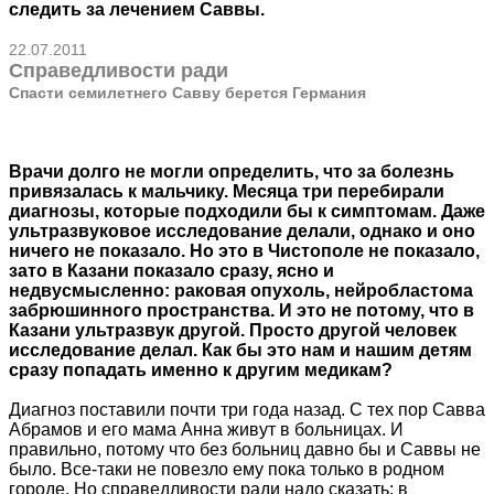
следить за лечением Саввы.
22.07.2011
Справедливости ради
Спасти семилетнего Савву берется Германия
Врачи долго не могли определить, что за болезнь
привязалась к мальчику. Месяца три перебирали
диагнозы, которые подходили бы к симптомам. Даже
ультразвуковое исследование делали, однако и оно
ничего не показало. Но это в Чистополе не показало,
зато в Казани показало сразу, ясно и
недвусмысленно: раковая опухоль, нейробластома
забрюшинного пространства. И это не потому, что в
Казани ультразвук другой. Просто другой человек
исследование делал. Как бы это нам и нашим детям
сразу попадать именно к другим медикам?
Диагноз поставили почти три года назад. С тех пор Савва
Абрамов и его мама Анна живут в больницах. И
правильно, потому что без больниц давно бы и Саввы не
было. Все-таки не повезло ему пока только в родном
городе. Но справедливости ради надо сказать: в