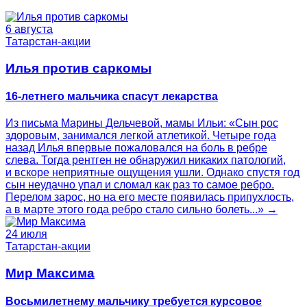
6 августа
Татарстан-акции
Илья против саркомы
16-летнего мальчика спасут лекарства
Из письма Марины Дельчевой, мамы Ильи: «Сын рос
здоровым, занимался легкой атлетикой. Четыре года
назад Илья впервые пожаловался на боль в ребре
слева. Тогда рентген не обнаружил никаких патологий,
и вскоре неприятные ощущения ушли. Однако спустя год
сын неудачно упал и сломал как раз то самое ребро.
Перелом зарос, но на его месте появилась припухлость,
а в марте этого года ребро стало сильно болеть...» →
24 июля
Татарстан-акции
Мир Максима
Восьмилетнему мальчику требуется курсовое