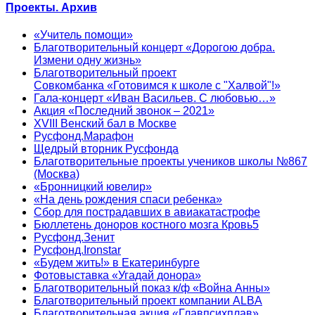
Проекты. Архив
«Учитель помощи»
Благотворительный концерт «Дорогою добра.
Измени одну жизнь»
Благотворительный проект
Совкомбанка «Готовимся к школе с "Халвой"!»
Гала-концерт «Иван Васильев. С любовью…»
Акция «Последний звонок – 2021»
XVIII Венский бал в Москве
Русфонд.Марафон
Щедрый вторник Русфонда
Благотворительные проекты учеников школы №867
(Москва)
«Бронницкий ювелир»
«На день рождения спаси ребенка»
Сбор для пострадавших в авиакатастрофе
Бюллетень доноров костного мозга Кровь5
Русфонд.Зенит
Русфонд.Ironstar
«Будем жить!» в Екатеринбурге
Фотовыставка «Угадай донора»
Благотворительный показ к/ф «Война Анны»
Благотворительный проект компании ALBA
Благотворительная акция «Главпсихплав»