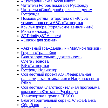
«Екатерининская Ассамблея»
Читатели Forbes помогают Русфонду
Читатели «Свободной прессы» – детям
Русфонда
Помощь детям Татарстана от «Клуба
чемпионов» сети АЗС «Татнефть»
Крылья добра («Уральские авиалинии»)
Мили милосердия
S7 Priority (S7 Airlines)
«Сказки для жизни»
«Активный гражданин» и «Миллион призов»
Группа «Трансойл»
Благотворительная деятельность
Олега Леонова
БФ «Татнефть»
Русфонд.Навигатор
Совместный проект АО «Федеральная
пассажирская компания» и Национального
РДКМ
Совместная благотворительная программа
компании «Ютека» и Русфонда
Транспортная группа FESCO
Благотворительный сервис Альфа-Банка
Сбербанк