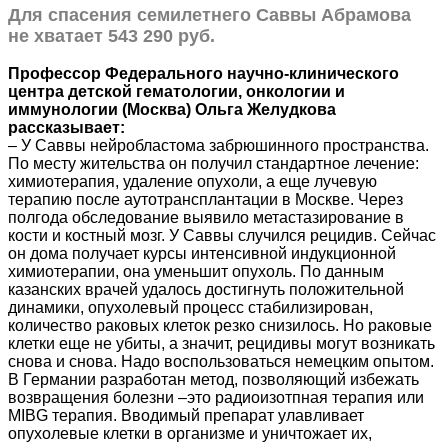
Для спасения семилетнего Саввы Абрамова
не хватает 543 290 руб.
Профессор Федерального научно-клинического
центра детской гематологии, онкологии и
иммунологии (Москва) Ольга Желудкова
рассказывает:
– У Саввы нейробластома забрюшинного пространства.
По месту жительства он получил стандартное лечение:
химиотерапия, удаление опухоли, а еще лучевую
терапию после аутотрансплантации в Москве. Через
полгода обследование выявило метастазирование в
кости и костный мозг. У Саввы случился рецидив. Сейчас
он дома получает курсы интенсивной индукционной
химиотерапии, она уменьшит опухоль. По данным
казанских врачей удалось достигнуть положительной
динамики, опухолевый процесс стабилизирован,
количество раковых клеток резко снизилось. Но раковые
клетки еще не убиты, а значит, рецидивы могут возникать
снова и снова. Надо воспользоваться немецким опытом.
В Германии разработан метод, позволяющий избежать
возвращения болезни –это радиоизотпная терапия или
MIBG терапия. Вводимый препарат улавливает
опухолевые клетки в организме и уничтожает их,