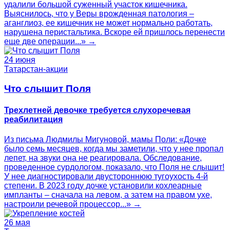
удалили большой суженный участок кишечника.
Выяснилось, что у Веры врожденная патология –
аганглиоз, ее кишечник не может нормально работать,
нарушена перистальтика. Вскоре ей пришлось перенести
еще две операции...» →
24 июня
Татарстан-акции
Что слышит Поля
Трехлетней девочке требуется слухоречевая
реабилитация
Из письма Людмилы Мигуновой, мамы Поли: «Дочке
было семь месяцев, когда мы заметили, что у нее пропал
лепет, на звуки она не реагировала. Обследование,
проведенное сурдологом, показало, что Поля не слышит!
У нее диагностировали двустороннюю тугоухость 4-й
степени. В 2023 году дочке установили кохлеарные
импланты – сначала на левом, а затем на правом ухе,
настроили речевой процессор...» →
26 мая