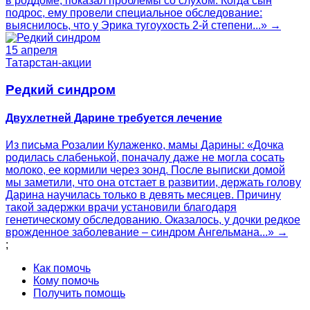
в роддоме, показал проблемы со слухом. Когда сын
подрос, ему провели специальное обследование:
выяснилось, что у Эрика тугоухость 2-й степени...» →
15 апреля
Татарстан-акции
Редкий синдром
Двухлетней Дарине требуется лечение
Из письма Розалии Кулаженко, мамы Дарины: «Дочка
родилась слабенькой, поначалу даже не могла сосать
молоко, ее кормили через зонд. После выписки домой
мы заметили, что она отстает в развитии, держать голову
Дарина научилась только в девять месяцев. Причину
такой задержки врачи установили благодаря
генетическому обследованию. Оказалось, у дочки редкое
врожденное заболевание – синдром Ангельмана...» →
;
Как помочь
Кому помочь
Получить помощь