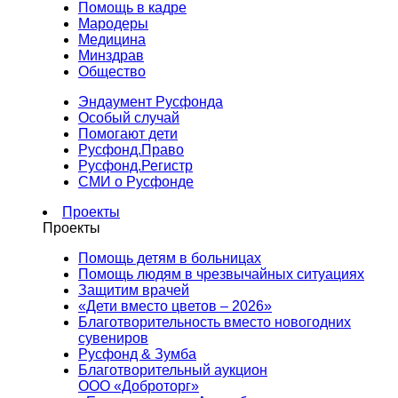
Помощь в кадре
Мародеры
Медицина
Минздрав
Общество
Эндаумент Русфонда
Особый случай
Помогают дети
Русфонд.Право
Русфонд.Регистр
СМИ о Русфонде
Проекты
Проекты
Помощь детям в больницах
Помощь людям в чрезвычайных ситуациях
Защитим врачей
«Дети вместо цветов – 2026»
Благотворительность вместо новогодних
сувениров
Русфонд & Зумба
Благотворительный аукцион
ООО «Доброторг»