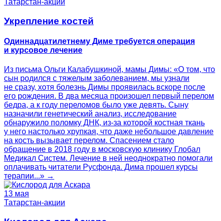
Татарстан-акции
Укрепление костей
Одиннадцатилетнему Диме требуется операция
и курсовое лечение
Из письма Ольги Калабушкиной, мамы Димы: «О том, что
сын родился с тяжелым заболеванием, мы узнали
не сразу, хотя болезнь Димы проявилась вскоре после
его рождения. В два месяца произошел первый перелом
бедра, а к году переломов было уже девять. Сыну
назначили генетический анализ, исследование
обнаружило поломку ДНК, из-за которой костная ткань
у него настолько хрупкая, что даже небольшое давление
на кость вызывает перелом. Спасением стало
обращение в 2018 году в московскую клинику Глобал
Медикал Систем. Лечение в ней неоднократно помогали
оплачивать читатели Русфонда. Дима прошел курсы
терапии...» →
13 мая
Татарстан-акции