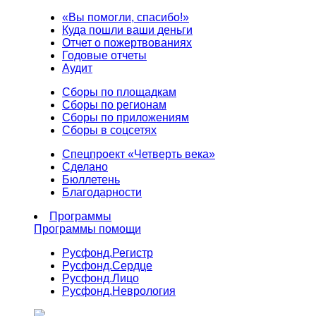
«Вы помогли, спасибо!»
Куда пошли ваши деньги
Отчет о пожертвованиях
Годовые отчеты
Аудит
Сборы по площадкам
Сборы по регионам
Сборы по приложениям
Сборы в соцсетях
Спецпроект «Четверть века»
Сделано
Бюллетень
Благодарности
Программы
Программы помощи
Русфонд.
Регистр
Русфонд.
Сердце
Русфонд.
Лицо
Русфонд.
Неврология