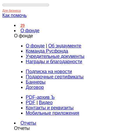
Для бизнеса
Как помочь
29
О фонде
О фонде
О фонде
|
Об эндаументе
Команда Русфонда
Учредительные документы
Награды и благодарности
Подписка на новости
Подарочные сертификаты
Баннеры
Договор
PDF-архив Ъ
PDF
|
Видео
Контакты и реквизиты
Мобильные приложения
Отчеты
Отчеты