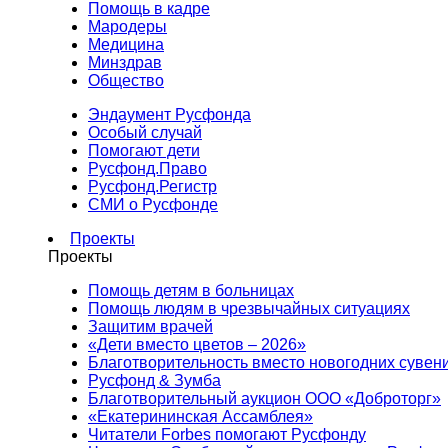
Помощь в кадре
Мародеры
Медицина
Минздрав
Общество
Эндаумент Русфонда
Особый случай
Помогают дети
Русфонд.Право
Русфонд.Регистр
СМИ о Русфонде
Проекты
Проекты
Помощь детям в больницах
Помощь людям в чрезвычайных ситуациях
Защитим врачей
«Дети вместо цветов – 2026»
Благотворительность вместо новогодних сувен
Русфонд & Зумба
Благотворительный аукцион ООО «Доброторг»
«Екатерининская Ассамблея»
Читатели Forbes помогают Русфонду