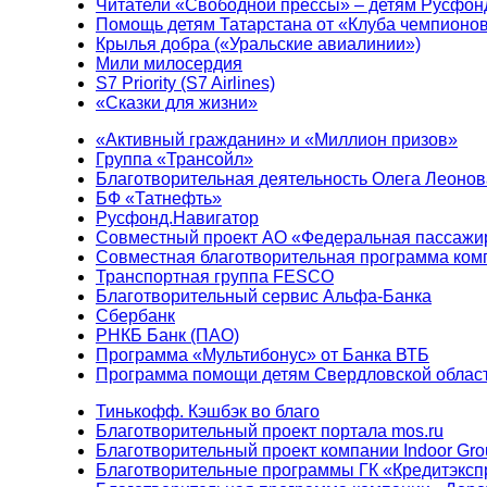
Читатели «Свободной прессы» – детям Русфон
Помощь детям Татарстана от «Клуба чемпионо
Крылья добра («Уральские авиалинии»)
Мили милосердия
S7 Priority (S7 Airlines)
«Сказки для жизни»
«Активный гражданин» и «Миллион призов»
Группа «Трансойл»
Благотворительная деятельность Олега Леонов
БФ «Татнефть»
Русфонд.Навигатор
Совместный проект АО «Федеральная пассажи
Совместная благотворительная программа ком
Транспортная группа FESCO
Благотворительный сервис Альфа-Банка
Сбербанк
РНКБ Банк (ПАО)
Программа «Мультибонус» от Банка ВТБ
Программа помощи детям Свердловской област
Тинькофф. Кэшбэк во благо
Благотворительный проект портала mos.ru
Благотворительный проект компании Indoor Gro
Благотворительные программы ГК «Кредитэксп