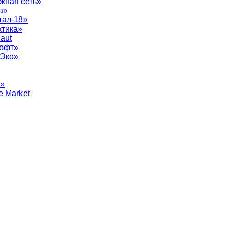
жная сеть»
а»
тал-18»
ктика»
aut
софт»
рЭко»
т»
e Market