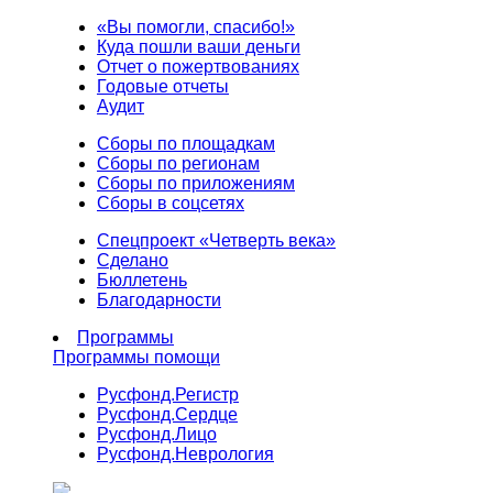
«Вы помогли, спасибо!»
Куда пошли ваши деньги
Отчет о пожертвованиях
Годовые отчеты
Аудит
Сборы по площадкам
Сборы по регионам
Сборы по приложениям
Сборы в соцсетях
Спецпроект «Четверть века»
Сделано
Бюллетень
Благодарности
Программы
Программы помощи
Русфонд.
Регистр
Русфонд.
Сердце
Русфонд.
Лицо
Русфонд.
Неврология