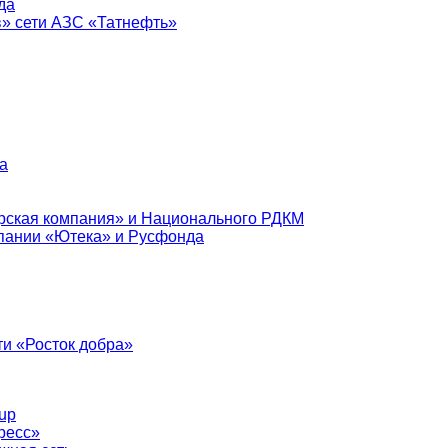
да
в» сети АЗС «Татнефть»
а
рская компания» и Национального РДКМ
пании «Ютека» и Русфонда
и «Росток добра»
up
ресс»