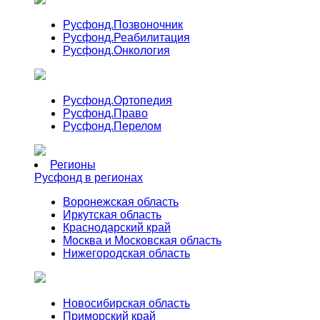
Русфонд.
Позвоночник
Русфонд.
Реабилитация
Русфонд.
Онкология
Русфонд.
Ортопедия
Русфонд.
Право
Русфонд.
Перелом
Регионы
Русфонд в регионах
Воронежская область
Иркутская область
Краснодарский край
Москва и Московская область
Нижегородская область
Новосибирская область
Приморский край