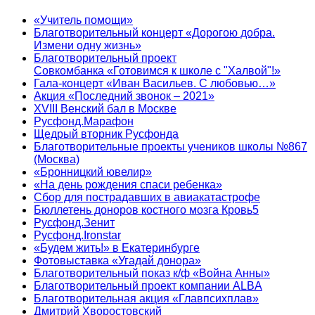
«Учитель помощи»
Благотворительный концерт «Дорогою добра.
Измени одну жизнь»
Благотворительный проект
Совкомбанка «Готовимся к школе с "Халвой"!»
Гала-концерт «Иван Васильев. С любовью…»
Акция «Последний звонок – 2021»
XVIII Венский бал в Москве
Русфонд.Марафон
Щедрый вторник Русфонда
Благотворительные проекты учеников школы №867
(Москва)
«Бронницкий ювелир»
«На день рождения спаси ребенка»
Сбор для пострадавших в авиакатастрофе
Бюллетень доноров костного мозга Кровь5
Русфонд.Зенит
Русфонд.Ironstar
«Будем жить!» в Екатеринбурге
Фотовыставка «Угадай донора»
Благотворительный показ к/ф «Война Анны»
Благотворительный проект компании ALBA
Благотворительная акция «Главпсихплав»
Дмитрий Хворостовский