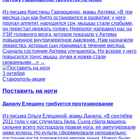
Из письма Кристины Гаврюшенко, мамы Артема: «В три
месяца сын как будто остановился в развитии: у него
пропал аппетит, нарушился сон, мышцы стали слабыми,
он перестал держать голову. Невролог направил нас на
УЗИ головного мозга, которое показало у Артема
повышенное внутричерепное давление. Нам назначили
лекарства, которые сын принимал в течение месяца.
Сначала состояние Артема улучшилось. Но вскоре у него
повысился тонус мышц, ручки и ножки стали
скованными…» →
3 октября
Ставрополь-акции
Поставить на ноги
Данилу Елешину требуется протезирование
Из письма Ольги Елешиной, мамы Данила: «В сентябре
2011 года у нас случилась беда. Сына сбила машина,
сильнее всего пострадала правая нога, ее ампутировали
ниже колена. Но культю сформировали неправильно:
растущие кости повреждали мягкие ткани. Нужно было