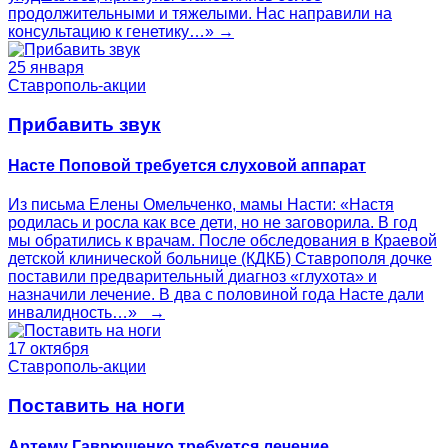
продолжительными и тяжелыми. Нас направили на
консультацию к генетику…» →
25 января
Ставрополь-акции
Прибавить звук
Насте Поповой требуется слуховой аппарат
Из письма Елены Омельченко, мамы Насти: «Настя
родилась и росла как все дети, но не заговорила. В год
мы обратились к врачам. После обследования в Краевой
детской клинической больнице (КДКБ) Ставрополя дочке
поставили предварительный диагноз «глухота» и
назначили лечение. В два с половиной года Насте дали
инвалидность…» →
17 октября
Ставрополь-акции
Поставить на ноги
Артему Гаврюшенко требуется лечение