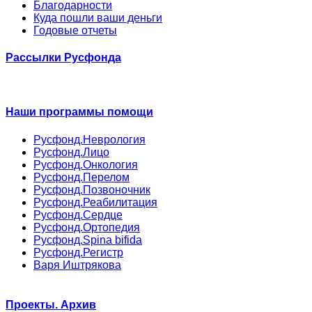
Благодарности
Куда пошли ваши деньги
Годовые отчеты
Рассылки Русфонда
Наши программы помощи
Русфонд.Неврология
Русфонд.Лицо
Русфонд.Онкология
Русфонд.Перелом
Русфонд.Позвоночник
Русфонд.Реабилитация
Русфонд.Сердце
Русфонд.Ортопедия
Русфонд.Spina bifida
Русфонд.Регистр
Варя Иштрякова
Проекты. Архив