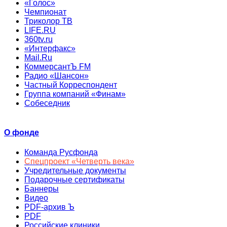
«Голос»
Чемпионат
Триколор ТВ
LIFE.RU
360tv.ru
«Интерфакс»
Mail.Ru
КоммерсантЪ FM
Радио «Шансон»
Частный Корреспондент
Группа компаний «Финам»
Собеседник
О фонде
Команда Русфонда
Спецпроект «Четверть века»
Учредительные документы
Подарочные сертификаты
Баннеры
Видео
PDF-архив Ъ
PDF
Российские клиники