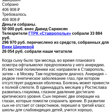
Собрано
406 908 ₽
Требовалось
406 908 ₽
Деньги собраны.
50 000 руб. внес Давид Саркисян
Телезрители
ГТРК «Ставрополье»
собрали 33 884
руб.
296 970 руб. перечислено из средств, собранных для
Вики Ширяевой
26 054
руб. собрали наши читатели
Когда сыну было три месяца, во время планового
осмотра офтальмолог предположила у него аниридию.
Из местной поликлиники нас направили в Ставрополь,
затем – в Москву. Там подтвердили диагноз. Аниридия –
редкое генетическое заболевание глаз, при котором
отсутствует радужная оболочка. Болезнь может привести
к полной слепоте. В одиннадцать месяцев у Ростислава
развилась глаукома, глазное давление достигало
критического уровня. Сын перенес две операции на
глазах, которые помогли сохранить зрение. В развитии
сын не отстает от сверстников, перешел в третий класс
школы для слабовидящих детей, учится хорошо,