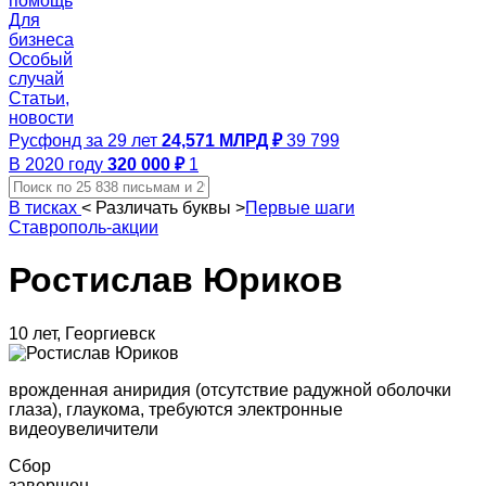
помощь
Для
бизнеса
Особый
случай
Статьи,
новости
Русфонд за 29 лет
24,571 МЛРД ₽
39 799
В 2020 году
320 000 ₽
1
В тисках
<
Различать буквы
>
Первые шаги
Ставрополь-акции
Ростислав Юриков
10 лет, Георгиевск
врожденная аниридия (отсутствие радужной оболочки
глаза), глаукома, требуются электронные
видеоувеличители
Сбор
завершен