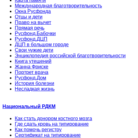
Карта памяти
Международная благотворительность
Окна Русфонда
Отцы и дети
Право на вычет
Прямая речь
Русфонд.Бабочки
Русфонд.ДЦП
ДЦП в большом городе
Свои чужие дети
Энциклопедия российской благотворительности
Книга утешений
Жанна Фриске
Портрет врача
Русфонд.Дом
История болезни
Несладкая жизнь
Национальный РДКМ
Как стать донором костного мозга
Где сдать кровь на типирование
Как помочь регистру
Сертификат на типирование