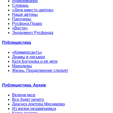
Информбюро
Словарь
«Дети вместо цветов»
Наши авторы
Партнеры
Русфонд.Право
«Вести»
Эндаумент Русфонда
Публицистика
«Коммерсантъ»
Драмы в письмах
Катя Богунова и её дети
Мародеры
Жизнь. Продолжение следует
Публицистика. Архив
Включи мозг
Все будет ничего
Диагноз доктора Мясникова
Из жизни незаменимых