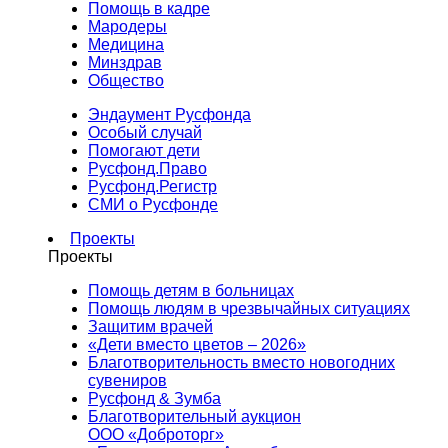
Помощь в кадре
Мародеры
Медицина
Минздрав
Общество
Эндаумент Русфонда
Особый случай
Помогают дети
Русфонд.Право
Русфонд.Регистр
СМИ о Русфонде
Проекты
Проекты
Помощь детям в больницах
Помощь людям в чрезвычайных ситуациях
Защитим врачей
«Дети вместо цветов – 2026»
Благотворительность вместо новогодних
сувениров
Русфонд & Зумба
Благотворительный аукцион
ООО «Доброторг»