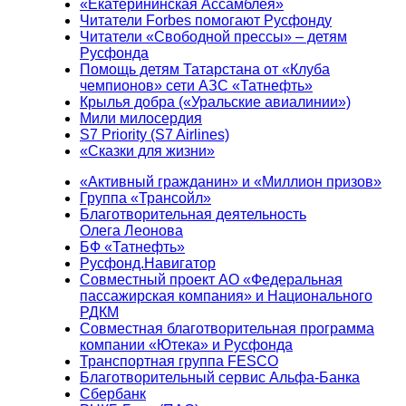
«Екатерининская Ассамблея»
Читатели Forbes помогают Русфонду
Читатели «Свободной прессы» – детям
Русфонда
Помощь детям Татарстана от «Клуба
чемпионов» сети АЗС «Татнефть»
Крылья добра («Уральские авиалинии»)
Мили милосердия
S7 Priority (S7 Airlines)
«Сказки для жизни»
«Активный гражданин» и «Миллион призов»
Группа «Трансойл»
Благотворительная деятельность
Олега Леонова
БФ «Татнефть»
Русфонд.Навигатор
Совместный проект АО «Федеральная
пассажирская компания» и Национального
РДКМ
Совместная благотворительная программа
компании «Ютека» и Русфонда
Транспортная группа FESCO
Благотворительный сервис Альфа-Банка
Сбербанк