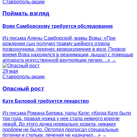
Ставрополь-акции
Поймать взгляд
Вове Самборскому требуется обследование
Из письма Алены Самборской, мамы Вовы: «При
рождении сын получил травму шейного отдела
позвоночника, перенес кровоизлияние в мозг. Первое
время Вова находился в реанимации, дышал с помощью
аппарата искусственной вентиляции легких…» →
29 мая
Ставрополь-акции
Опасный рост
Кате Беловой требуется лекарство
Из письма Романа Белова, папы Кати: «Когда Кате было
три года, правая ножка у нее стала немного короче
левой. До этого дочка нормально ходила, никаких
проблем не было. Ортопед прописал специальные
ботинки и стельки, лечения не назначил…» →