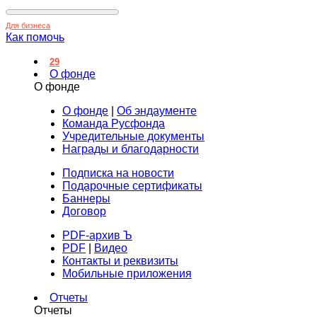
Для бизнеса
Как помочь
29
О фонде
О фонде
О фонде
|
Об эндаументе
Команда Русфонда
Учредительные документы
Награды и благодарности
Подписка на новости
Подарочные сертификаты
Баннеры
Договор
PDF-архив Ъ
PDF
|
Видео
Контакты и реквизиты
Мобильные приложения
Отчеты
Отчеты