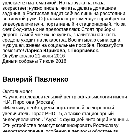
увлекается математикой. Но нагрузка на глаза
возрастает: нужно писать, читать, делать домашние
задания, а Ростислав видит сейчас лишь на расстоянии
вытянутой руки. Офтальмолог рекомендует приобрести
видеоувеличители, портативный и стационарный. Но за
счет бюджета их не предоставляют. Стоят приборы
дорого, самой мне их не купить, значительная часть
средств уходит на лекарства. Воспитываю сына одна,
муж ушел, живем на социальные пособия. Пожалуйста,
помогите!
Лариса Юрикова, г. Георгиевск.
Опубликовано 21 июня 2016
Деньги собраны 7 июля 2016
Валерий Павленко
Офтальмолог
Научно-исследовательский центр офтальмологии имени
Н.И. Пирогова (Москва)
«Мальчику необходимы портативный электронный
увеличитель Тopaz PHD 15, а также стационарный
видеоувеличитель "Аура" с функцией читающей машины.
Эти устройства помогут компенсировать Ростиславу
недостаток зрения, особенно в периоды обострения,