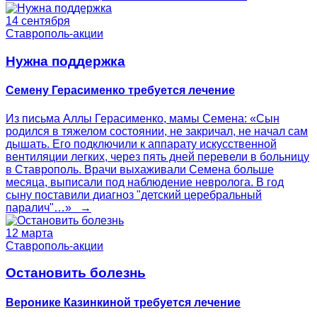
14 сентября
Ставрополь-акции
Нужна поддержка
Семену Герасименко требуется лечение
Из письма Аллы Герасименко, мамы Семена: «Сын
родился в тяжелом состоянии, не закричал, не начал сам
дышать. Его подключили к аппарату искусственной
вентиляции легких, через пять дней перевели в больницу
в Ставрополь. Врачи выхаживали Семена больше
месяца, выписали под наблюдение невролога. В год
сыну поставили диагноз "детский церебральный
паралич"…» →
12 марта
Ставрополь-акции
Остановить болезнь
Веронике Казинкиной требуется лечение