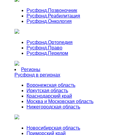
Русфонд.
Позвоночник
Русфонд.
Реабилитация
Русфонд.
Онкология
Русфонд.
Ортопедия
Русфонд.
Право
Русфонд.
Перелом
Регионы
Русфонд в регионах
Воронежская область
Иркутская область
Краснодарский край
Москва и Московская область
Нижегородская область
Новосибирская область
Приморский край