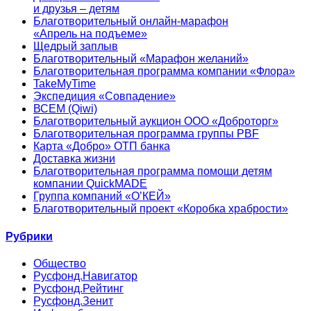
и друзья – детям
Благотворительный онлайн‑марафон
«Апрель на подъеме»
Щедрый заплыв
Благотворительный «Марафон желаний»
Благотворительная программа компании «Флора»
TakeMyTime
Экспедиция «Совпадение»
ВСЕМ (Qiwi)
Благотворительный аукцион ООО «Доброторг»
Благотворительная программа группы PBF
Карта «Добро» ОТП банка
Доставка жизни
Благотворительная программа помощи детям
компании QuickMADE
Группа компаний «О’КЕЙ»
Благотворительный проект «Коробка храбрости»
Рубрики
Общество
Русфонд.Навигатор
Русфонд.Рейтинг
Русфонд.Зенит