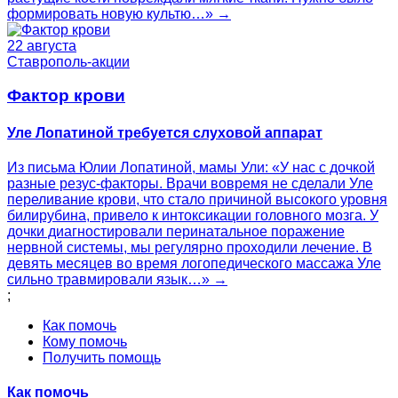
формировать новую культю…» →
22 августа
Ставрополь-акции
Фактор крови
Уле Лопатиной требуется слуховой аппарат
Из письма Юлии Лопатиной, мамы Ули: «У нас с дочкой
разные резус-факторы. Врачи вовремя не сделали Уле
переливание крови, что стало причиной высокого уровня
билирубина, привело к интоксикации головного мозга. У
дочки диагностировали перинатальное поражение
нервной системы, мы регулярно проходили лечение. В
девять месяцев во время логопедического массажа Уле
сильно травмировали язык…» →
;
Как помочь
Кому помочь
Получить помощь
Как помочь