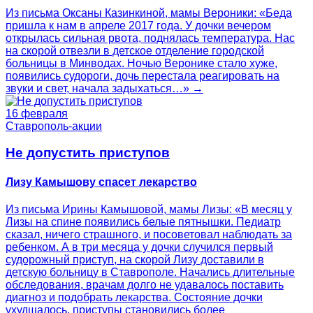
Из письма Оксаны Казинкиной, мамы Вероники: «Беда
пришла к нам в апреле 2017 года. У дочки вечером
открылась сильная рвота, поднялась температура. Нас
на скорой отвезли в детское отделение городской
больницы в Минводах. Ночью Веронике стало хуже,
появились судороги, дочь перестала реагировать на
звуки и свет, начала задыхаться…» →
16 февраля
Ставрополь-акции
Не допустить приступов
Лизу Камышову спасет лекарство
Из письма Ирины Камышовой, мамы Лизы: «В месяц у
Лизы на спине появились белые пятнышки. Педиатр
сказал, ничего страшного, и посоветовал наблюдать за
ребенком. А в три месяца у дочки случился первый
судорожный приступ, на скорой Лизу доставили в
детскую больницу в Ставрополе. Начались длительные
обследования, врачам долго не удавалось поставить
диагноз и подобрать лекарства. Состояние дочки
ухудшалось, приступы становились более