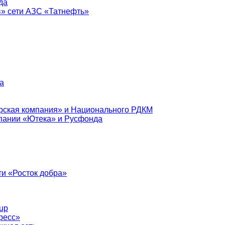
да
в» сети АЗС «Татнефть»
а
рская компания» и Национального РДКМ
пании «Ютека» и Русфонда
и «Росток добра»
up
ресс»