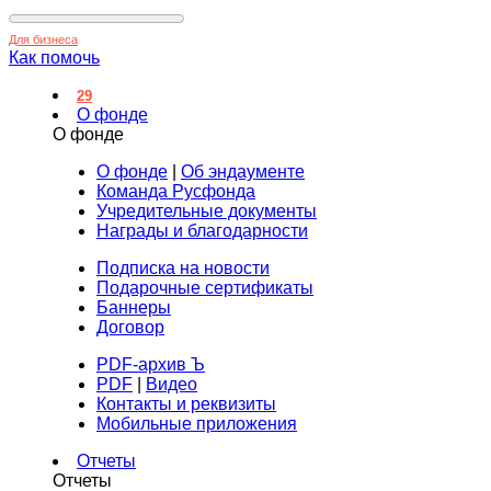
Для бизнеса
Как помочь
29
О фонде
О фонде
О фонде
|
Об эндаументе
Команда Русфонда
Учредительные документы
Награды и благодарности
Подписка на новости
Подарочные сертификаты
Баннеры
Договор
PDF-архив Ъ
PDF
|
Видео
Контакты и реквизиты
Мобильные приложения
Отчеты
Отчеты