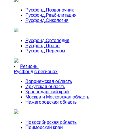
Русфонд.
Позвоночник
Русфонд.
Реабилитация
Русфонд.
Онкология
Русфонд.
Ортопедия
Русфонд.
Право
Русфонд.
Перелом
Регионы
Русфонд в регионах
Воронежская область
Иркутская область
Краснодарский край
Москва и Московская область
Нижегородская область
Новосибирская область
Приморский край