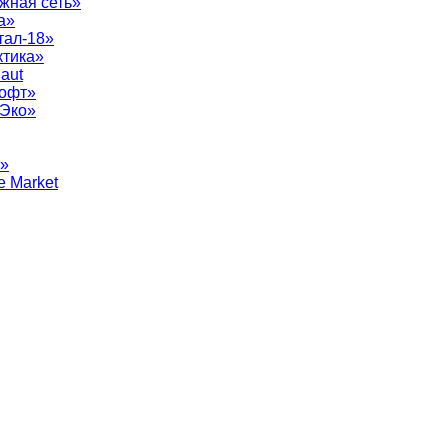
жная сеть»
а»
тал-18»
ктика»
aut
софт»
рЭко»
т»
e Market