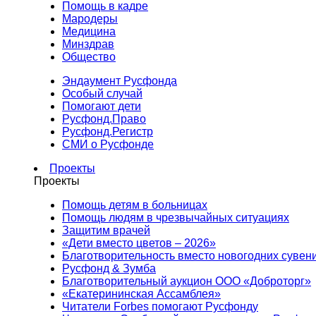
Помощь в кадре
Мародеры
Медицина
Минздрав
Общество
Эндаумент Русфонда
Особый случай
Помогают дети
Русфонд.Право
Русфонд.Регистр
СМИ о Русфонде
Проекты
Проекты
Помощь детям в больницах
Помощь людям в чрезвычайных ситуациях
Защитим врачей
«Дети вместо цветов – 2026»
Благотворительность вместо новогодних сувен
Русфонд & Зумба
Благотворительный аукцион ООО «Доброторг»
«Екатерининская Ассамблея»
Читатели Forbes помогают Русфонду