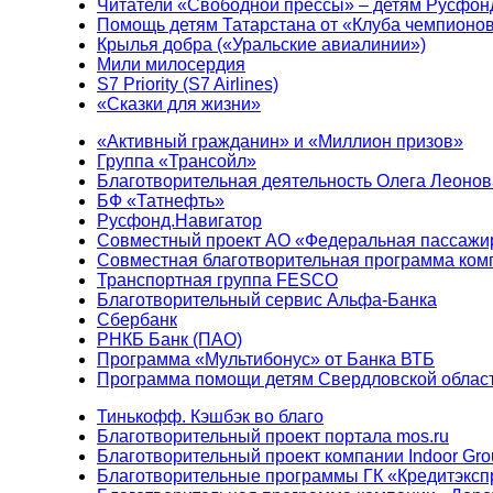
Читатели «Свободной прессы» – детям Русфон
Помощь детям Татарстана от «Клуба чемпионо
Крылья добра («Уральские авиалинии»)
Мили милосердия
S7 Priority (S7 Airlines)
«Сказки для жизни»
«Активный гражданин» и «Миллион призов»
Группа «Трансойл»
Благотворительная деятельность Олега Леонов
БФ «Татнефть»
Русфонд.Навигатор
Совместный проект АО «Федеральная пассажи
Совместная благотворительная программа ком
Транспортная группа FESCO
Благотворительный сервис Альфа-Банка
Сбербанк
РНКБ Банк (ПАО)
Программа «Мультибонус» от Банка ВТБ
Программа помощи детям Свердловской област
Тинькофф. Кэшбэк во благо
Благотворительный проект портала mos.ru
Благотворительный проект компании Indoor Gro
Благотворительные программы ГК «Кредитэксп