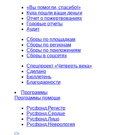
«Вы помогли, спасибо!»
Куда пошли ваши деньги
Отчет о пожертвованиях
Годовые отчеты
Аудит
Сборы по площадкам
Сборы по регионам
Сборы по приложениям
Сборы в соцсетях
Спецпроект «Четверть века»
Сделано
Бюллетень
Благодарности
Программы
Программы помощи
Русфонд.
Регистр
Русфонд.
Сердце
Русфонд.
Лицо
Русфонд.
Неврология