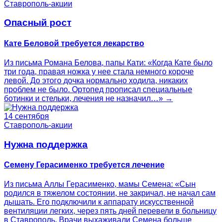
Ставрополь-акции
Опасный рост
Кате Беловой требуется лекарство
Из письма Романа Белова, папы Кати: «Когда Кате было
три года, правая ножка у нее стала немного короче
левой. До этого дочка нормально ходила, никаких
проблем не было. Ортопед прописал специальные
ботинки и стельки, лечения не назначил…» →
14 сентября
Ставрополь-акции
Нужна поддержка
Семену Герасименко требуется лечение
Из письма Аллы Герасименко, мамы Семена: «Сын
родился в тяжелом состоянии, не закричал, не начал сам
дышать. Его подключили к аппарату искусственной
вентиляции легких, через пять дней перевели в больницу
в Ставрополь. Врачи выхаживали Семена больше