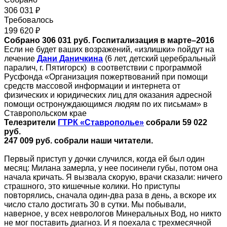
306 031 ₽
Требовалось
199 620 ₽
Собрано 306 031 руб. Госпитализация в марте–2016
Если не будет ваших возражений, «излишки» пойдут на
лечение
Дани Даничкина
(6 лет, детский церебральный
паралич, г. Пятигорск) в соответствии с программой
Русфонда «Организация пожертвований при помощи
средств массовой информации и интернета от
физических и юридических лиц для оказания адресной
помощи остронуждающимся людям по их письмам» в
Ставропольском крае
Телезрители
ГТРК «Ставрополье»
собрали 59 022
руб.
247 009 руб. собрали наши читатели.
Первый приступ у дочки случился, когда ей был один
месяц: Милана замерла, у нее посинели губы, потом она
начала кричать. Я вызвала скорую, врачи сказали: ничего
страшного, это кишечные колики. Но приступы
повторялись, сначала один-два раза в день, а вскоре их
число стало достигать 30 в сутки. Мы побывали,
наверное, у всех неврологов Минеральных Вод, но никто
не мог поставить диагноз. И я поехала с трехмесячной