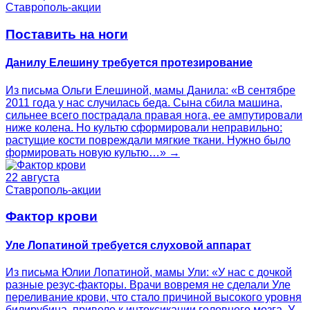
Ставрополь-акции
Поставить на ноги
Данилу Елешину требуется протезирование
Из письма Ольги Елешиной, мамы Данила: «В сентябре
2011 года у нас случилась беда. Сына сбила машина,
сильнее всего пострадала правая нога, ее ампутировали
ниже колена. Но культю сформировали неправильно:
растущие кости повреждали мягкие ткани. Нужно было
формировать новую культю…» →
22 августа
Ставрополь-акции
Фактор крови
Уле Лопатиной требуется слуховой аппарат
Из письма Юлии Лопатиной, мамы Ули: «У нас с дочкой
разные резус-факторы. Врачи вовремя не сделали Уле
переливание крови, что стало причиной высокого уровня
билирубина, привело к интоксикации головного мозга. У