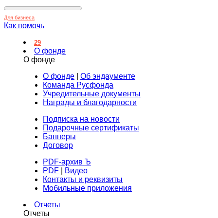
Для бизнеса
Как помочь
29
О фонде
О фонде
О фонде
|
Об эндаументе
Команда Русфонда
Учредительные документы
Награды и благодарности
Подписка на новости
Подарочные сертификаты
Баннеры
Договор
PDF-архив Ъ
PDF
|
Видео
Контакты и реквизиты
Мобильные приложения
Отчеты
Отчеты