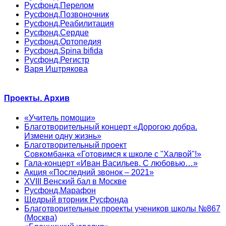
Русфонд.Перелом
Русфонд.Позвоночник
Русфонд.Реабилитация
Русфонд.Сердце
Русфонд.Ортопедия
Русфонд.Spina bifida
Русфонд.Регистр
Варя Иштрякова
Проекты. Архив
«Учитель помощи»
Благотворительный концерт «Дорогою добра.
Измени одну жизнь»
Благотворительный проект
Совкомбанка «Готовимся к школе с "Халвой"!»
Гала-концерт «Иван Васильев. С любовью…»
Акция «Последний звонок – 2021»
XVIII Венский бал в Москве
Русфонд.Марафон
Щедрый вторник Русфонда
Благотворительные проекты учеников школы №867
(Москва)