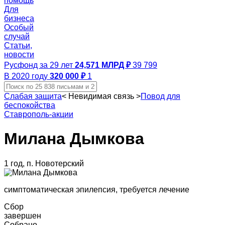
помощь
Для
бизнеса
Особый
случай
Статьи,
новости
Русфонд за 29 лет
24,571 МЛРД ₽
39 799
В 2020 году
320 000 ₽
1
Слабая защита
<
Невидимая связь
>
Повод для
беспокойства
Ставрополь-акции
Милана Дымкова
1 год, п. Новотерский
симптоматическая эпилепсия, требуется лечение
Сбор
завершен
Собрано