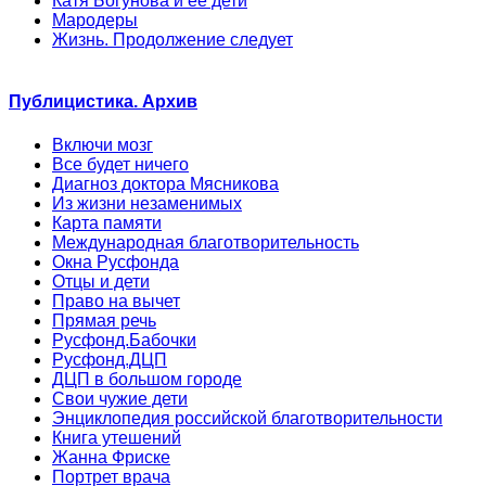
Катя Богунова и её дети
Мародеры
Жизнь. Продолжение следует
Публицистика. Архив
Включи мозг
Все будет ничего
Диагноз доктора Мясникова
Из жизни незаменимых
Карта памяти
Международная благотворительность
Окна Русфонда
Отцы и дети
Право на вычет
Прямая речь
Русфонд.Бабочки
Русфонд.ДЦП
ДЦП в большом городе
Свои чужие дети
Энциклопедия российской благотворительности
Книга утешений
Жанна Фриске
Портрет врача