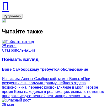
Рубрикатор
Читайте также
25 июня
Ставрополь-акции
Поймать взгляд
Вове Самборскому требуется обследование
Из письма Алены Самборской, мамы Вовы: «При
рождении сын получил травму шейного отдела
позвоночника, перенес кровоизлияние в мозг. Первое
время Вова находился в реанимации, дышал с помощью
аппарата искусственной вентиляции легких…» →
29 мая