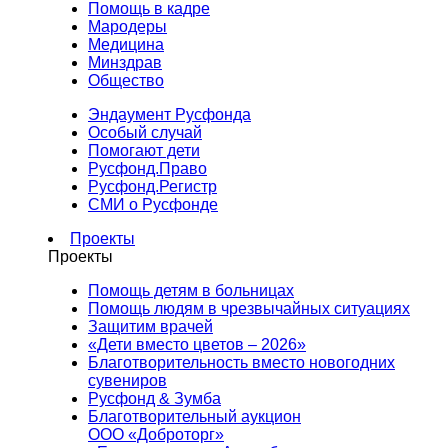
Помощь в кадре
Мародеры
Медицина
Минздрав
Общество
Эндаумент Русфонда
Особый случай
Помогают дети
Русфонд.Право
Русфонд.Регистр
СМИ о Русфонде
Проекты
Проекты
Помощь детям в больницах
Помощь людям в чрезвычайных ситуациях
Защитим врачей
«Дети вместо цветов – 2026»
Благотворительность вместо новогодних
сувениров
Русфонд & Зумба
Благотворительный аукцион
ООО «Доброторг»