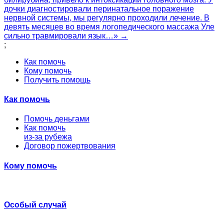
дочки диагностировали перинатальное поражение
нервной системы, мы регулярно проходили лечение. В
девять месяцев во время логопедического массажа Уле
сильно травмировали язык…» →
;
Как помочь
Кому помочь
Получить помощь
Как помочь
Помочь деньгами
Как помочь
из-за рубежа
Договор пожертвования
Кому помочь
Особый случай