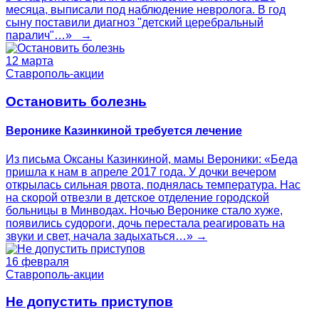
месяца, выписали под наблюдение невролога. В год
сыну поставили диагноз "детский церебральный
паралич"…» →
12 марта
Ставрополь-акции
Остановить болезнь
Веронике Казинкиной требуется лечение
Из письма Оксаны Казинкиной, мамы Вероники: «Беда
пришла к нам в апреле 2017 года. У дочки вечером
открылась сильная рвота, поднялась температура. Нас
на скорой отвезли в детское отделение городской
больницы в Минводах. Ночью Веронике стало хуже,
появились судороги, дочь перестала реагировать на
звуки и свет, начала задыхаться…» →
16 февраля
Ставрополь-акции
Не допустить приступов