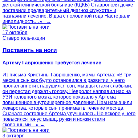
детской клинической больнице (КДКБ) Ставрополя дочке
поставили предварительный диагноз «глухота» и
назначили лечение. В два с половиной года Насте дали
инвалидность…» →
17 октября
Ставрополь-акции
Поставить на ноги
Артему Гаврюшенко требуется лечение
Из письма Кристины Гаврюшенко, мамы Артема: «В три
месяца сын как будто остановился в развитии: у него
пропал аппетит, нарушился сон, мышцы стали слабыми,
он перестал держать голову. Невролог направил нас на
УЗИ головного мозга, которое показало у Артема
повышенное внутричерепное давление. Нам назначили
лекарства, которые сын принимал в течение месяца.
Сначала состояние Артема улучшилось. Но вскоре у него
повысился тонус мышц, ручки и ножки стали
скованными…» →
3 октября