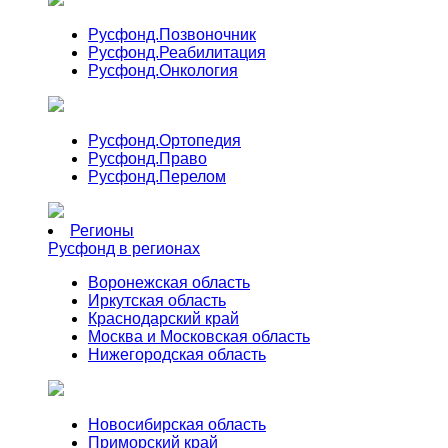
Русфонд.
Позвоночник
Русфонд.
Реабилитация
Русфонд.
Онкология
Русфонд.
Ортопедия
Русфонд.
Право
Русфонд.
Перелом
Регионы
Русфонд в регионах
Воронежская область
Иркутская область
Краснодарский край
Москва и Московская область
Нижегородская область
Новосибирская область
Приморский край