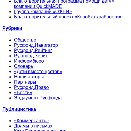
Благотворительная программа помощи детям
компании QuickMADE
Группа компаний «О’КЕЙ»
Благотворительный проект «Коробка храбрости»
Рубрики
Общество
Русфонд.Навигатор
Русфонд.Рейтинг
Русфонд.Зенит
Информбюро
Словарь
«Дети вместо цветов»
Наши авторы
Партнеры
Русфонд.Право
«Вести»
Эндаумент Русфонда
Публицистика
«Коммерсантъ»
Драмы в письмах