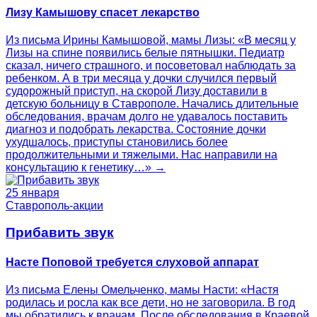
Лизу Камышову спасет лекарство
Из письма Ирины Камышовой, мамы Лизы: «В месяц у
Лизы на спине появились белые пятнышки. Педиатр
сказал, ничего страшного, и посоветовал наблюдать за
ребенком. А в три месяца у дочки случился первый
судорожный приступ, на скорой Лизу доставили в
детскую больницу в Ставрополе. Начались длительные
обследования, врачам долго не удавалось поставить
диагноз и подобрать лекарства. Состояние дочки
ухудшалось, приступы становились более
продолжительными и тяжелыми. Нас направили на
консультацию к генетику…» →
25 января
Ставрополь-акции
Прибавить звук
Насте Поповой требуется слуховой аппарат
Из письма Елены Омельченко, мамы Насти: «Настя
родилась и росла как все дети, но не заговорила. В год
мы обратились к врачам. После обследования в Краевой