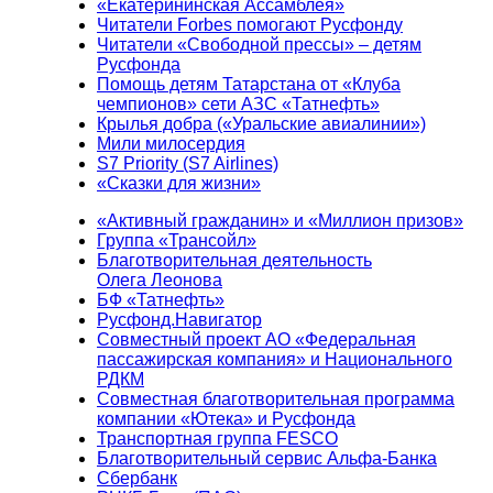
«Екатерининская Ассамблея»
Читатели Forbes помогают Русфонду
Читатели «Свободной прессы» – детям
Русфонда
Помощь детям Татарстана от «Клуба
чемпионов» сети АЗС «Татнефть»
Крылья добра («Уральские авиалинии»)
Мили милосердия
S7 Priority (S7 Airlines)
«Сказки для жизни»
«Активный гражданин» и «Миллион призов»
Группа «Трансойл»
Благотворительная деятельность
Олега Леонова
БФ «Татнефть»
Русфонд.Навигатор
Совместный проект АО «Федеральная
пассажирская компания» и Национального
РДКМ
Совместная благотворительная программа
компании «Ютека» и Русфонда
Транспортная группа FESCO
Благотворительный сервис Альфа-Банка
Сбербанк