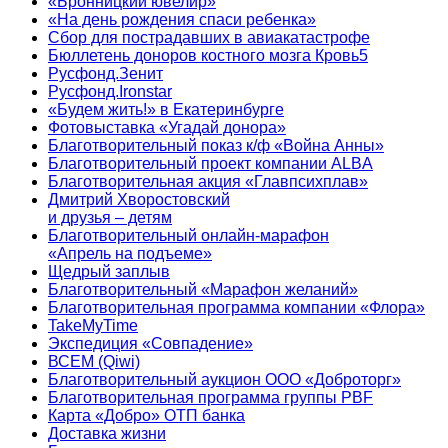
«Бронницкий ювелир»
«На день рождения спаси ребенка»
Сбор для пострадавших в авиакатастрофе
Бюллетень доноров костного мозга Кровь5
Русфонд.Зенит
Русфонд.Ironstar
«Будем жить!» в Екатеринбурге
Фотовыставка «Угадай донора»
Благотворительный показ к/ф «Война Анны»
Благотворительный проект компании ALBA
Благотворительная акция «Главпсихплав»
Дмитрий Хворостовский
и друзья – детям
Благотворительный онлайн‑марафон
«Апрель на подъеме»
Щедрый заплыв
Благотворительный «Марафон желаний»
Благотворительная программа компании «Флора»
TakeMyTime
Экспедиция «Совпадение»
ВСЕМ (Qiwi)
Благотворительный аукцион ООО «Доброторг»
Благотворительная программа группы PBF
Карта «Добро» ОТП банка
Доставка жизни