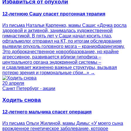
Избавиться от опухоли
12-летнюю Сашу спасет протонная терапия
Из письма Натальи Карпенко, мамы Саши: «Дочка росла
здоровой и активной, занималась художественной
гимнастикой. В пять лет у Саши начал косить глаз,
офтальмолог отправил на КТ, по итогам обследования
выявили опухоль головного мозга – краниофарингиому.
Это доброкачественное новообразование, но крайне
агрессивное, развивается вблизи гипофиза –
центрального органа эндокринной системы –
и сдавливает жизненно важные структуры, вызывая
потерю зрения и гормональные сбои...» →
20 апреля
Санкт Петербург - акции
Ходить снова
12-летнего мальчика спасет операция
Из письма Ольги Жилиной, мамы Димы: «У моего сына
врожденное генетическое заболевание, которое