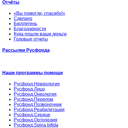
Отчёты
«Вы помогли, спасибо!»
Сделано
Бюллетень
Благодарности
Куда пошли ваши деньги
Годовые отчеты
Рассылки Русфонда
Наши программы помощи
Русфонд.Неврология
Русфонд.Лицо
Русфонд.Онкология
Русфонд.Перелом
Русфонд.Позвоночник
Русфонд.Реабилитация
Русфонд.Сердце
Русфонд.Ортопедия
Русфонд.Spina bifida