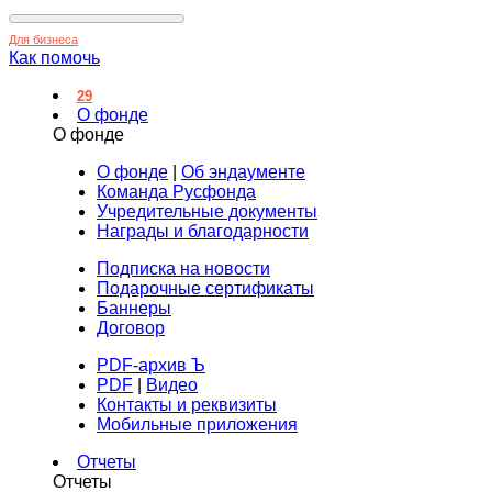
Для бизнеса
Как помочь
29
О фонде
О фонде
О фонде
|
Об эндаументе
Команда Русфонда
Учредительные документы
Награды и благодарности
Подписка на новости
Подарочные сертификаты
Баннеры
Договор
PDF-архив Ъ
PDF
|
Видео
Контакты и реквизиты
Мобильные приложения
Отчеты
Отчеты