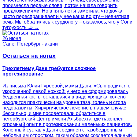
произнесла первые слова, потом начала говорить
предложениями. Но в пять лет я заметила, что дочка
часто переспрашивает и у нее каша во рту – невнятная
речь. Мы обратились к сурдологу – оказалось, что у Сони
тугоухость...» →
26 июня
Санкт Петербург - акции
Остаться на ногах
Трехлетнему Дане требуется сложное
протезирование
Из письма Юлии Гуреевой, мамы Дани: «Сын родился с
укороченной левой ножкой: у него не сформировалась
бедренная кость, оставшаяся в виде хрящика, колено
находится практически на уровне таза, голень и стопа
недоразвиты. Хирургическое лечение в нашем случае
бессильно, и мне посоветовали обратиться в
петербургский Центр имени Альбрехта, где накоплен
огромный опыт в протезировании маленьких пациентов.
Коленный сустав у Дани соединен с тазобедренным
небольшим отростком, таким образом создается единый