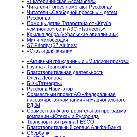
«Екатерининская Ассамблея»
Читатели Forbes помогают Русфонду
Читатели «Свободной прессы» – детям
Русфонда
Помощь детям Татарстана от «Клуба
чемпионов» сети АЗС «Татнефть»
Крылья добра («Уральские авиалинии»)
Мили милосердия
S7 Priority (S7 Airlines)
«Сказки для жизни»
«Активный гражданин» и «Миллион призов»
Группа «Трансойл»
Благотворительная деятельность
Олега Леонова
БФ «Татнефть»
Русфонд.Навигатор
Совместный проект АО «Федеральная
пассажирская компания» и Национального
РДКМ
Совместная благотворительная программа
компании «Ютека» и Русфонда
Транспортная группа FESCO
Благотворительный сервис Альфа-Банка
Сбербанк