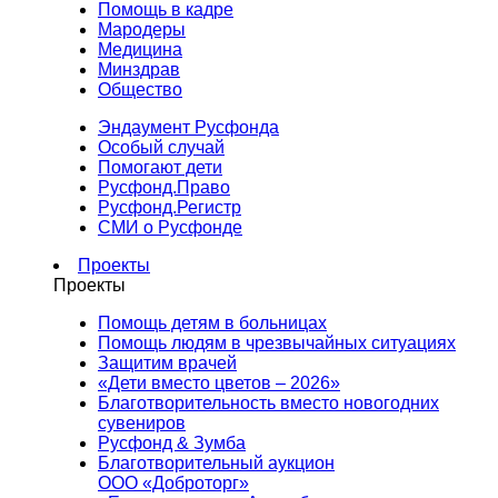
Помощь в кадре
Мародеры
Медицина
Минздрав
Общество
Эндаумент Русфонда
Особый случай
Помогают дети
Русфонд.Право
Русфонд.Регистр
СМИ о Русфонде
Проекты
Проекты
Помощь детям в больницах
Помощь людям в чрезвычайных ситуациях
Защитим врачей
«Дети вместо цветов – 2026»
Благотворительность вместо новогодних
сувениров
Русфонд & Зумба
Благотворительный аукцион
ООО «Доброторг»