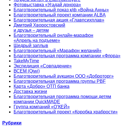
Фотовыставка «Угадай донора»
Благотворительный показ к/ф «Война Анны»
Благотворительный проект компании ALBA
Благотворительная акция «Главпсихплав»
Дмитрий Хворостовский
и друзья – детям
Благотворительный онлайн‑марафон
«Апрель на подъеме»
Щедрый заплыв
Благотворительный «Марафон желаний»
Благотворительная программа компании «Флора»
TakeMyTime
Экспедиция «Совпадение»
ВСЕМ (Qiwi)
Благотворительный аукцион ООО «Доброторг»
Благотворительная программа группы PBF
Карта «Добро» ОТП банка
Доставка жизни
Благотворительная программа помощи детям
компании QuickMADE
Группа компаний «О’КЕЙ»
Благотворительный проект «Коробка храбрости»
Рубрики