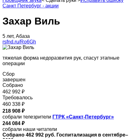
Проводник звука
<
Сделать руки
>
Исправить ошибку
Санкт Петербург - акции
Захар Виль
5 лет, Абаза
rsfnd.ru/Ro6Gh
тяжелая форма недоразвития рук, спасут этапные
операции
Сбор
завершен
Собрано
462 992 ₽
Требовалось
460 338 ₽
218 908 ₽
собрали телезрители
ГТРК «Санкт-Петербург»
244 084 ₽
собрали наши читатели
Собрано 462 992 руб. Госпитализация в сентябре–