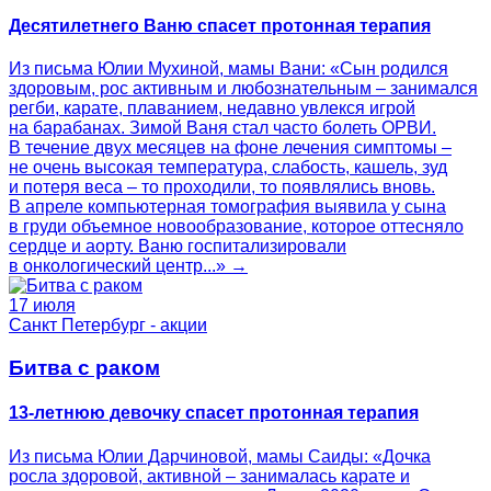
Десятилетнего Ваню спасет протонная терапия
Из письма Юлии Мухиной, мамы Вани: «Сын родился
здоровым, рос активным и любознательным – занимался
регби, карате, плаванием, недавно увлекся игрой
на барабанах. Зимой Ваня стал часто болеть ОРВИ.
В течение двух месяцев на фоне лечения симптомы –
не очень высокая температура, слабость, кашель, зуд
и потеря веса – то проходили, то появлялись вновь.
В апреле компьютерная томография выявила у сына
в груди объемное новообразование, которое оттесняло
сердце и аорту. Ваню госпитализировали
в онкологический центр...» →
17 июля
Санкт Петербург - акции
Битва с раком
13-летнюю девочку спасет протонная терапия
Из письма Юлии Дарчиновой, мамы Саиды: «Дочка
росла здоровой, активной – занималась карате и