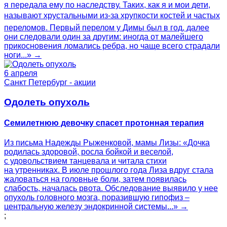
я передала ему по наследству. Таких, как я и мои дети,
называют хрустальными из-за хрупкости костей и частых
переломов. Первый перелом у Димы был в год, далее
они следовали один за другим: иногда от малейшего
прикосновения ломались ребра, но чаще всего страдали
ноги...» →
6 апреля
Санкт Петербург - акции
Одолеть опухоль
Семилетнюю девочку спасет протонная терапия
Из письма Надежды Рыженковой, мамы Лизы: «Дочка
родилась здоровой, росла бойкой и веселой,
с удовольствием танцевала и читала стихи
на утренниках. В июле прошлого года Лиза вдруг стала
жаловаться на головные боли, затем появилась
слабость, началась рвота. Обследование выявило у нее
опухоль головного мозга, поразившую гипофиз –
центральную железу эндокринной системы...» →
;