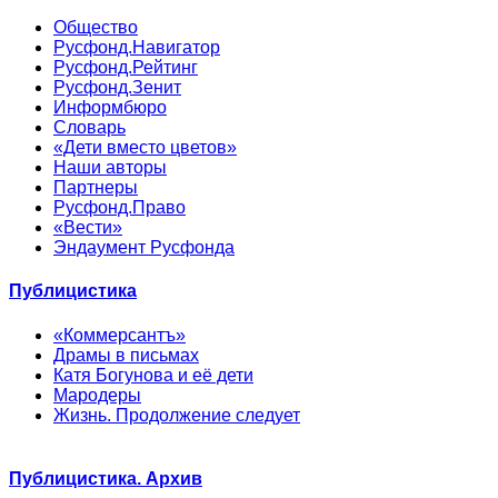
Общество
Русфонд.Навигатор
Русфонд.Рейтинг
Русфонд.Зенит
Информбюро
Словарь
«Дети вместо цветов»
Наши авторы
Партнеры
Русфонд.Право
«Вести»
Эндаумент Русфонда
Публицистика
«Коммерсантъ»
Драмы в письмах
Катя Богунова и её дети
Мародеры
Жизнь. Продолжение следует
Публицистика. Архив