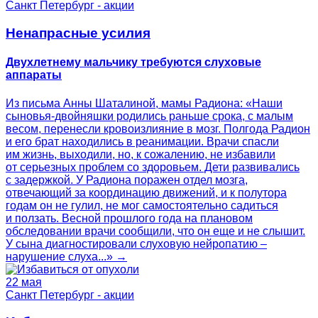
Санкт Петербург - акции
Ненапрасные усилия
Двухлетнему мальчику требуются слуховые
аппараты
Из письма Анны Шаталиной, мамы Радиона: «Наши
сыновья-двойняшки родились раньше срока, с малым
весом, перенесли кровоизлияние в мозг. Полгода Радион
и его брат находились в реанимации. Врачи спасли
им жизнь, выходили, но, к сожалению, не избавили
от серьезных проблем со здоровьем. Дети развивались
с задержкой. У Радиона поражен отдел мозга,
отвечающий за координацию движений, и к полутора
годам он не гулил, не мог самостоятельно садиться
и ползать. Весной прошлого года на плановом
обследовании врачи сообщили, что он еще и не слышит.
У сына диагностировали слуховую нейропатию –
нарушение слуха...» →
22 мая
Санкт Петербург - акции