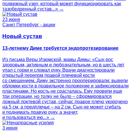
подвижный узел, который может функционировать как
тазобедренный сустав...» →
23 июня
Санкт Петербург - акции
Новый сустав
13-летнему Диме требуется эндопротезирование
Из письма Веры Изюмской, мамы Димы: «Сын рос
здоровым, активным и любознательным, но в шесть лет
упал с горки и сломал руку. Врачи диагностировали
открытый перелом правой плечевой кости
со смещением. Диму экстренно прооперировали: вывели
обломки кости в правильное положение и зафиксировали
пластинами. Но кость не срасталась. Ему провели еще
три операции, но толку не было – сформировался
ложный локтевой сустав, сейчас правое плечо укорочено
на 5 см, а предплечье – на 2 см. Сын не может сгибать
и поднимать правую руку, а значит,
и пользоваться ею...» →
3 июня