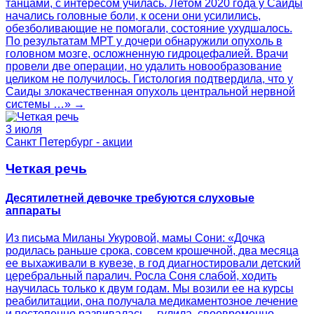
танцами, с интересом училась. Летом 2020 года у Саиды
начались головные боли, к осени они усилились,
обезболивающие не помогали, состояние ухудшалось.
По результатам МРТ у дочери обнаружили опухоль в
головном мозге, осложненную гидроцефалией. Врачи
провели две операции, но удалить новообразование
целиком не получилось. Гистология подтвердила, что у
Саиды злокачественная опухоль центральной нервной
системы …» →
3 июля
Санкт Петербург - акции
Четкая речь
Десятилетней девочке требуются слуховые
аппараты
Из письма Миланы Укуровой, мамы Сони: «Дочка
родилась раньше срока, совсем крошечной, два месяца
ее выхаживали в кувезе, в год диагностировали детский
церебральный паралич. Росла Соня слабой, ходить
научилась только к двум годам. Мы возили ее на курсы
реабилитации, она получала медикаментозное лечение
и постепенно развивалась – гулила, своевременно