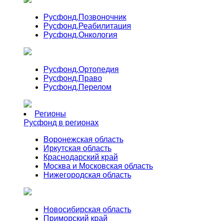
Русфонд.
Позвоночник
Русфонд.
Реабилитация
Русфонд.
Онкология
Русфонд.
Ортопедия
Русфонд.
Право
Русфонд.
Перелом
Регионы
Русфонд в регионах
Воронежская область
Иркутская область
Краснодарский край
Москва и Московская область
Нижегородская область
Новосибирская область
Приморский край