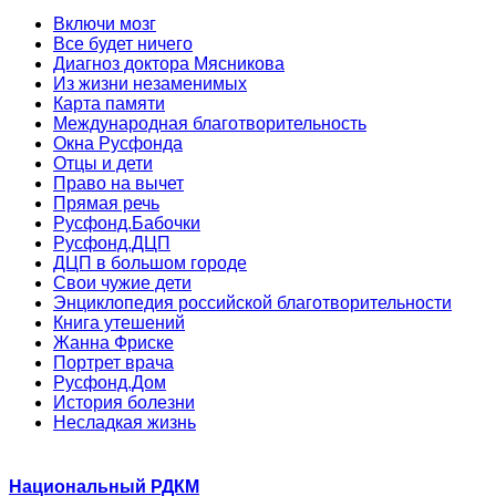
Включи мозг
Все будет ничего
Диагноз доктора Мясникова
Из жизни незаменимых
Карта памяти
Международная благотворительность
Окна Русфонда
Отцы и дети
Право на вычет
Прямая речь
Русфонд.Бабочки
Русфонд.ДЦП
ДЦП в большом городе
Свои чужие дети
Энциклопедия российской благотворительности
Книга утешений
Жанна Фриске
Портрет врача
Русфонд.Дом
История болезни
Несладкая жизнь
Национальный РДКМ