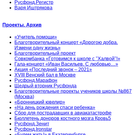
Русфонд.Регистр
Варя Иштрякова
Проекты. Архив
«Учитель помощи»
Благотворительный концерт «Дорогою добра.
Измени одну жизнь»
Благотворительный проект
Совкомбанка «Готовимся к школе с "Халвой"!»
Гала-концерт «Иван Васильев. С любовью…»
Акция «Последний звонок – 2021»
XVIII Венский бал в Москве
Русфонд.Марафон
Щедрый вторник Русфонда
Благотворительные проекты учеников школы №867
(Москва)
«Бронницкий ювелир»
«На день рождения спаси ребенка»
Сбор для пострадавших в авиакатастрофе
Бюллетень доноров костного мозга Кровь5
Русфонд.Зенит
Русфонд.Ironstar
«Будем жить!» в Екатеринбурге