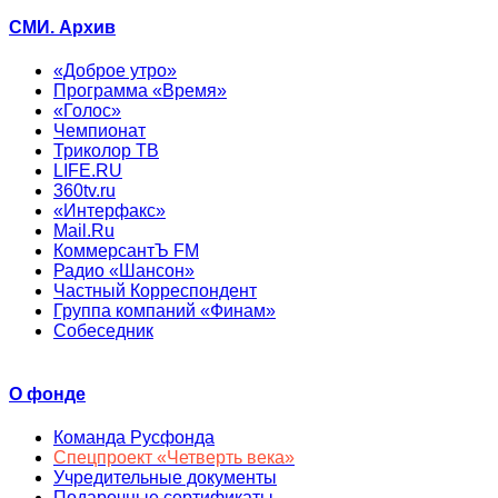
СМИ. Архив
«Доброе утро»
Программа «Время»
«Голос»
Чемпионат
Триколор ТВ
LIFE.RU
360tv.ru
«Интерфакс»
Mail.Ru
КоммерсантЪ FM
Радио «Шансон»
Частный Корреспондент
Группа компаний «Финам»
Собеседник
О фонде
Команда Русфонда
Спецпроект «Четверть века»
Учредительные документы
Подарочные сертификаты