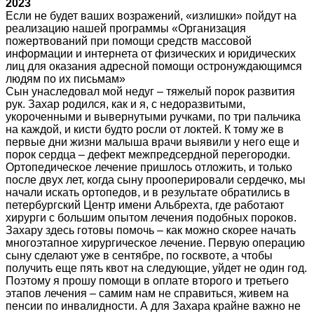
2023
Если не будет ваших возражений, «излишки» пойдут на
реализацию нашей программы «Организация
пожертвований при помощи средств массовой
информации и интернета от физических и юридических
лиц для оказания адресной помощи остронуждающимся
людям по их письмам»
Сын унаследовал мой недуг – тяжелый порок развития
рук. Захар родился, как и я, с недоразвитыми,
укороченными и вывернутыми ручками, по три пальчика
на каждой, и кисти будто росли от локтей. К тому же в
первые дни жизни малыша врачи выявили у него еще и
порок сердца – дефект межпредсердной перегородки.
Ортопедическое лечение пришлось отложить, и только
после двух лет, когда сыну прооперировали сердечко, мы
начали искать ортопедов, и в результате обратились в
петербургский Центр имени Альбрехта, где работают
хирурги с большим опытом лечения подобных пороков.
Захару здесь готовы помочь – как можно скорее начать
многоэтапное хирургическое лечение. Первую операцию
сыну сделают уже в сентябре, по госквоте, а чтобы
получить еще пять квот на следующие, уйдет не один год.
Поэтому я прошу помощи в оплате второго и третьего
этапов лечения – самим нам не справиться, живем на
пенсии по инвалидности. А для Захара крайне важно не