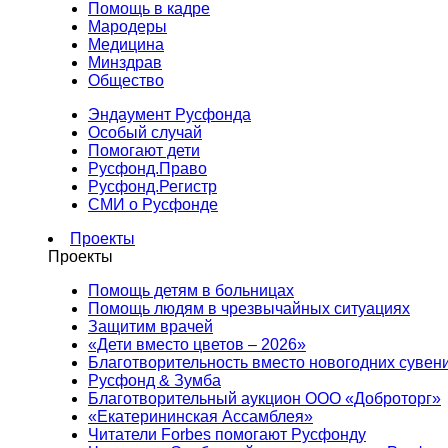
Помощь в кадре
Мародеры
Медицина
Минздрав
Общество
Эндаумент Русфонда
Особый случай
Помогают дети
Русфонд.Право
Русфонд.Регистр
СМИ о Русфонде
Проекты
Проекты
Помощь детям в больницах
Помощь людям в чрезвычайных ситуациях
Защитим врачей
«Дети вместо цветов – 2026»
Благотворительность вместо новогодних сувен
Русфонд & Зумба
Благотворительный аукцион ООО «Доброторг»
«Екатерининская Ассамблея»
Читатели Forbes помогают Русфонду