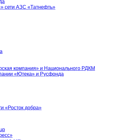
да
в» сети АЗС «Татнефть»
а
рская компания» и Национального РДКМ
пании «Ютека» и Русфонда
и «Росток добра»
up
ресс»