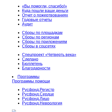
«Вы помогли, спасибо!»
Куда пошли ваши деньги
Отчет о пожертвованиях
Годовые отчеты
Аудит
Сборы по площадкам
Сборы по регионам
Сборы по приложениям
Сборы в соцсетях
Спецпроект «Четверть века»
Сделано
Бюллетень
Благодарности
Программы
Программы помощи
Русфонд.
Регистр
Русфонд.
Сердце
Русфонд.
Лицо
Русфонд.
Неврология