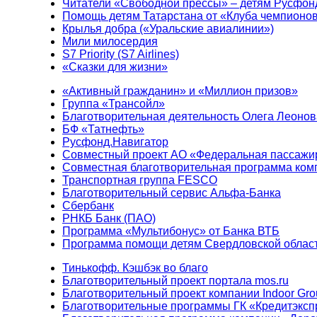
Читатели «Свободной прессы» – детям Русфон
Помощь детям Татарстана от «Клуба чемпионо
Крылья добра («Уральские авиалинии»)
Мили милосердия
S7 Priority (S7 Airlines)
«Сказки для жизни»
«Активный гражданин» и «Миллион призов»
Группа «Трансойл»
Благотворительная деятельность Олега Леонов
БФ «Татнефть»
Русфонд.Навигатор
Совместный проект АО «Федеральная пассажи
Совместная благотворительная программа ком
Транспортная группа FESCO
Благотворительный сервис Альфа-Банка
Сбербанк
РНКБ Банк (ПАО)
Программа «Мультибонус» от Банка ВТБ
Программа помощи детям Свердловской област
Тинькофф. Кэшбэк во благо
Благотворительный проект портала mos.ru
Благотворительный проект компании Indoor Gro
Благотворительные программы ГК «Кредитэксп