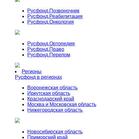
Русфонд.
Позвоночник
Русфонд.
Реабилитация
Русфонд.
Онкология
Русфонд.
Ортопедия
Русфонд.
Право
Русфонд.
Перелом
Регионы
Русфонд в регионах
Воронежская область
Иркутская область
Краснодарский край
Москва и Московская область
Нижегородская область
Новосибирская область
Приморский край