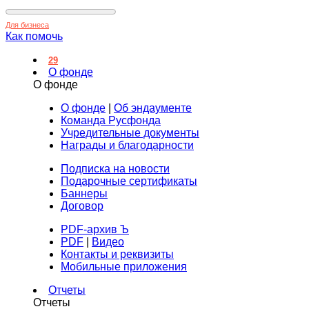
Для бизнеса
Как помочь
29
О фонде
О фонде
О фонде
|
Об эндаументе
Команда Русфонда
Учредительные документы
Награды и благодарности
Подписка на новости
Подарочные сертификаты
Баннеры
Договор
PDF-архив Ъ
PDF
|
Видео
Контакты и реквизиты
Мобильные приложения
Отчеты
Отчеты