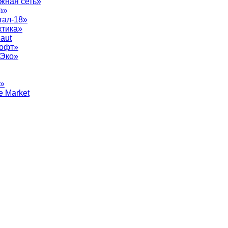
жная сеть»
а»
тал-18»
ктика»
aut
софт»
рЭко»
т»
e Market