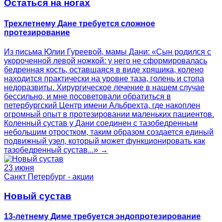
Остаться на ногах
Трехлетнему Дане требуется сложное
протезирование
Из письма Юлии Гуреевой, мамы Дани: «Сын родился с
укороченной левой ножкой: у него не сформировалась
бедренная кость, оставшаяся в виде хрящика, колено
находится практически на уровне таза, голень и стопа
недоразвиты. Хирургическое лечение в нашем случае
бессильно, и мне посоветовали обратиться в
петербургский Центр имени Альбрехта, где накоплен
огромный опыт в протезировании маленьких пациентов.
Коленный сустав у Дани соединен с тазобедренным
небольшим отростком, таким образом создается единый
подвижный узел, который может функционировать как
тазобедренный сустав...» →
23 июня
Санкт Петербург - акции
Новый сустав
13-летнему Диме требуется эндопротезирование