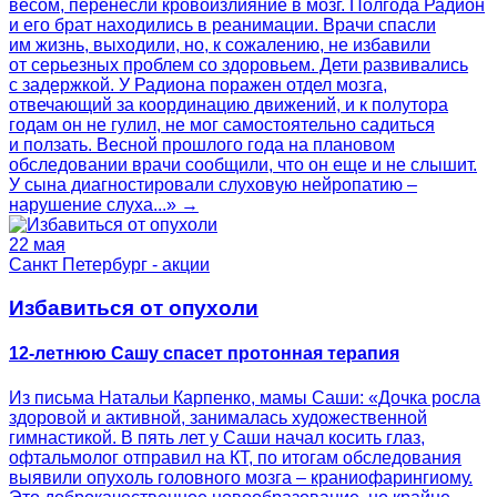
весом, перенесли кровоизлияние в мозг. Полгода Радион
и его брат находились в реанимации. Врачи спасли
им жизнь, выходили, но, к сожалению, не избавили
от серьезных проблем со здоровьем. Дети развивались
с задержкой. У Радиона поражен отдел мозга,
отвечающий за координацию движений, и к полутора
годам он не гулил, не мог самостоятельно садиться
и ползать. Весной прошлого года на плановом
обследовании врачи сообщили, что он еще и не слышит.
У сына диагностировали слуховую нейропатию –
нарушение слуха...» →
22 мая
Санкт Петербург - акции
Избавиться от опухоли
12-летнюю Сашу спасет протонная терапия
Из письма Натальи Карпенко, мамы Саши: «Дочка росла
здоровой и активной, занималась художественной
гимнастикой. В пять лет у Саши начал косить глаз,
офтальмолог отправил на КТ, по итогам обследования
выявили опухоль головного мозга – краниофарингиому.