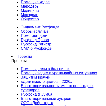
Помощь в кадре
Мародеры
Медицина
Минздрав
Общество
Эндаумент Русфонда
Особый случай
Помогают дети
Русфонд.Право
Русфонд.Регистр
СМИ о Русфонде
Проекты
Проекты
Помощь детям в больницах
Помощь людям в чрезвычайных ситуациях
Защитим врачей
«Дети вместо цветов – 2026»
Благотворительность вместо новогодних
сувениров
Русфонд & Зумба
Благотворительный аукцион
ООО «Доброторг»