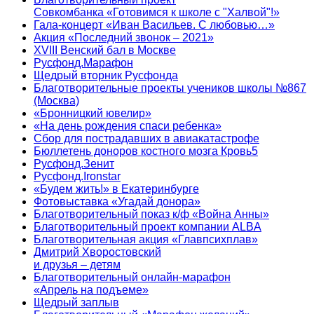
Совкомбанка «Готовимся к школе с "Халвой"!»
Гала-концерт «Иван Васильев. С любовью…»
Акция «Последний звонок – 2021»
XVIII Венский бал в Москве
Русфонд.Марафон
Щедрый вторник Русфонда
Благотворительные проекты учеников школы №867
(Москва)
«Бронницкий ювелир»
«На день рождения спаси ребенка»
Сбор для пострадавших в авиакатастрофе
Бюллетень доноров костного мозга Кровь5
Русфонд.Зенит
Русфонд.Ironstar
«Будем жить!» в Екатеринбурге
Фотовыставка «Угадай донора»
Благотворительный показ к/ф «Война Анны»
Благотворительный проект компании ALBA
Благотворительная акция «Главпсихплав»
Дмитрий Хворостовский
и друзья – детям
Благотворительный онлайн‑марафон
«Апрель на подъеме»
Щедрый заплыв