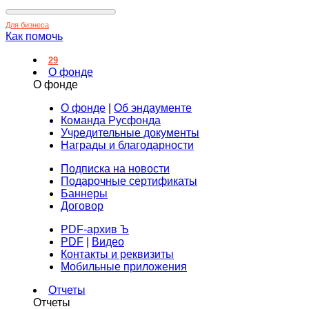
Для бизнеса
Как помочь
29
О фонде
О фонде
О фонде
|
Об эндаументе
Команда Русфонда
Учредительные документы
Награды и благодарности
Подписка на новости
Подарочные сертификаты
Баннеры
Договор
PDF-архив Ъ
PDF
|
Видео
Контакты и реквизиты
Мобильные приложения
Отчеты
Отчеты