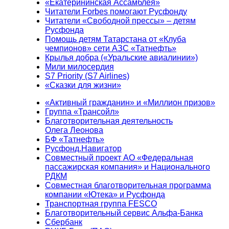
«Екатерининская Ассамблея»
Читатели Forbes помогают Русфонду
Читатели «Свободной прессы» – детям
Русфонда
Помощь детям Татарстана от «Клуба
чемпионов» сети АЗС «Татнефть»
Крылья добра («Уральские авиалинии»)
Мили милосердия
S7 Priority (S7 Airlines)
«Сказки для жизни»
«Активный гражданин» и «Миллион призов»
Группа «Трансойл»
Благотворительная деятельность
Олега Леонова
БФ «Татнефть»
Русфонд.Навигатор
Совместный проект АО «Федеральная
пассажирская компания» и Национального
РДКМ
Совместная благотворительная программа
компании «Ютека» и Русфонда
Транспортная группа FESCO
Благотворительный сервис Альфа-Банка
Сбербанк