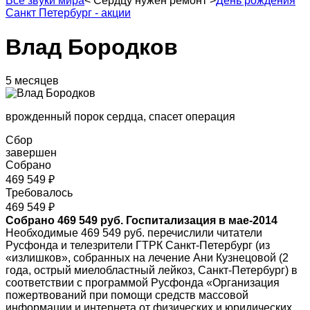
Все звуки мира
<
Сердцу нужен ремонт
>
День рождения
Санкт Петербург - акции
Влад Бородков
5 месяцев
врожденный порок сердца, спасет операция
Сбор
завершен
Собрано
469 549 ₽
Требовалось
469 549 ₽
Собрано 469 549 руб. Госпитализация в мае-2014
Необходимые 469 549 руб. перечислили читатели
Русфонда и телезрители ГТРК Санкт-Петербург (из
«излишков», собранных на лечение Ани Кузнецовой (2
года, острый миелобластный лейкоз, Санкт-Петербург) в
соответствии с программой Русфонда «Организация
пожертвований при помощи средств массовой
информации и интернета от физических и юридических