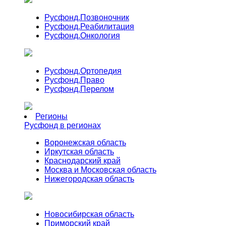
Русфонд.
Позвоночник
Русфонд.
Реабилитация
Русфонд.
Онкология
Русфонд.
Ортопедия
Русфонд.
Право
Русфонд.
Перелом
Регионы
Русфонд в регионах
Воронежская область
Иркутская область
Краснодарский край
Москва и Московская область
Нижегородская область
Новосибирская область
Приморский край