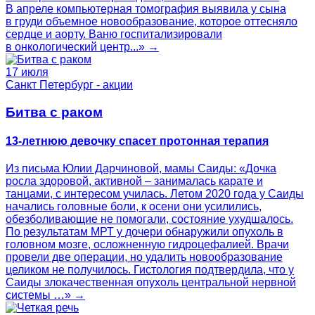
В апреле компьютерная томография выявила у сына
в груди объемное новообразование, которое оттесняло
сердце и аорту. Ваню госпитализировали
в онкологический центр...» →
17 июля
Санкт Петербург - акции
Битва с раком
13-летнюю девочку спасет протонная терапия
Из письма Юлии Дарчиновой, мамы Саиды: «Дочка
росла здоровой, активной – занималась карате и
танцами, с интересом училась. Летом 2020 года у Саиды
начались головные боли, к осени они усилились,
обезболивающие не помогали, состояние ухудшалось.
По результатам МРТ у дочери обнаружили опухоль в
головном мозге, осложненную гидроцефалией. Врачи
провели две операции, но удалить новообразование
целиком не получилось. Гистология подтвердила, что у
Саиды злокачественная опухоль центральной нервной
системы …» →