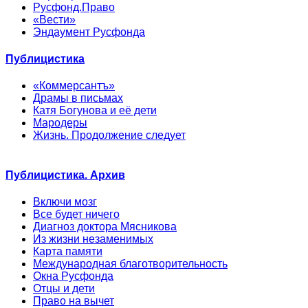
Русфонд.Право
«Вести»
Эндаумент Русфонда
Публицистика
«Коммерсантъ»
Драмы в письмах
Катя Богунова и её дети
Мародеры
Жизнь. Продолжение следует
Публицистика. Архив
Включи мозг
Все будет ничего
Диагноз доктора Мясникова
Из жизни незаменимых
Карта памяти
Международная благотворительность
Окна Русфонда
Отцы и дети
Право на вычет