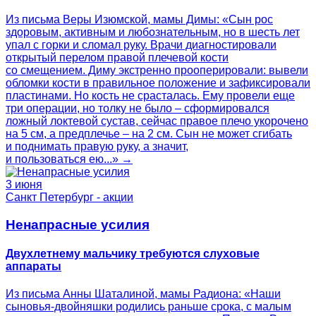
Из письма Веры Изюмской, мамы Димы: «Сын рос
здоровым, активным и любознательным, но в шесть лет
упал с горки и сломал руку. Врачи диагностировали
открытый перелом правой плечевой кости
со смещением. Диму экстренно прооперировали: вывели
обломки кости в правильное положение и зафиксировали
пластинами. Но кость не срасталась. Ему провели еще
три операции, но толку не было – сформировался
ложный локтевой сустав, сейчас правое плечо укорочено
на 5 см, а предплечье – на 2 см. Сын не может сгибать
и поднимать правую руку, а значит,
и пользоваться ею...» →
3 июня
Санкт Петербург - акции
Ненапрасные усилия
Двухлетнему мальчику требуются слуховые
аппараты
Из письма Анны Шаталиной, мамы Радиона: «Наши
сыновья-двойняшки родились раньше срока, с малым