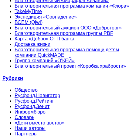
Благотворительный «Марафон желаний»
Благотворительная программа компании «Флора»
TakeMyTime
Экспедиция «Совпадение»
ВСЕМ (Qiwi)
Благотворительный аукцион ООО «Доброторг»
Благотворительная программа группы PBF
Карта «Добро» ОТП банка
Доставка жизни
Благотворительная программа помощи детям
компании QuickMADE
Группа компаний «О’КЕЙ»
Благотворительный проект «Коробка храбрости»
Рубрики
Общество
Русфонд.Навигатор
Русфонд.Рейтинг
Русфонд.Зенит
Информбюро
Словарь
«Дети вместо цветов»
Наши авторы
Партнеры