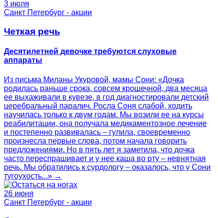
3 июля
Санкт Петербург - акции
Четкая речь
Десятилетней девочке требуются слуховые
аппараты
Из письма Миланы Укуровой, мамы Сони: «Дочка
родилась раньше срока, совсем крошечной, два месяца
ее выхаживали в кувезе, в год диагностировали детский
церебральный паралич. Росла Соня слабой, ходить
научилась только к двум годам. Мы возили ее на курсы
реабилитации, она получала медикаментозное лечение
и постепенно развивалась – гулила, своевременно
произнесла первые слова, потом начала говорить
предложениями. Но в пять лет я заметила, что дочка
часто переспрашивает и у нее каша во рту – невнятная
речь. Мы обратились к сурдологу – оказалось, что у Сони
тугоухость...» →
26 июня
Санкт Петербург - акции