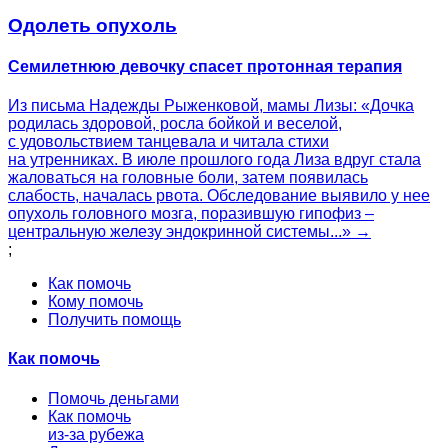
Одолеть опухоль
Семилетнюю девочку спасет протонная терапия
Из письма Надежды Рыженковой, мамы Лизы: «Дочка
родилась здоровой, росла бойкой и веселой,
с удовольствием танцевала и читала стихи
на утренниках. В июле прошлого года Лиза вдруг стала
жаловаться на головные боли, затем появилась
слабость, началась рвота. Обследование выявило у нее
опухоль головного мозга, поразившую гипофиз –
центральную железу эндокринной системы...» →
;
Как помочь
Кому помочь
Получить помощь
Как помочь
Помочь деньгами
Как помочь
из-за рубежа