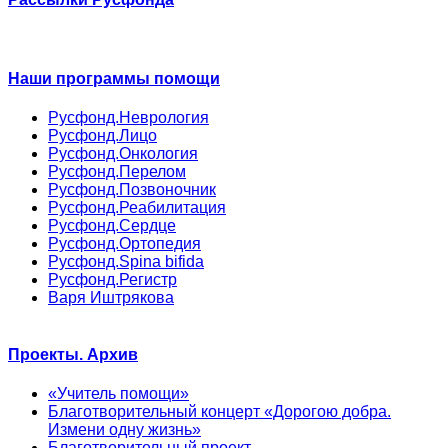
Наши программы помощи
Русфонд.Неврология
Русфонд.Лицо
Русфонд.Онкология
Русфонд.Перелом
Русфонд.Позвоночник
Русфонд.Реабилитация
Русфонд.Сердце
Русфонд.Ортопедия
Русфонд.Spina bifida
Русфонд.Регистр
Варя Иштрякова
Проекты. Архив
«Учитель помощи»
Благотворительный концерт «Дорогою добра.
Измени одну жизнь»
Благотворительный проект