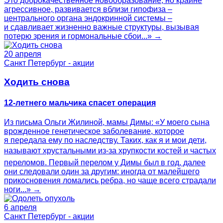
Это доброкачественное новообразование, но крайне
агрессивное, развивается вблизи гипофиза –
центрального органа эндокринной системы –
и сдавливает жизненно важные структуры, вызывая
потерю зрения и гормональные сбои...» →
20 апреля
Санкт Петербург - акции
Ходить снова
12-летнего мальчика спасет операция
Из письма Ольги Жилиной, мамы Димы: «У моего сына
врожденное генетическое заболевание, которое
я передала ему по наследству. Таких, как я и мои дети,
называют хрустальными из-за хрупкости костей и частых
переломов. Первый перелом у Димы был в год, далее
они следовали один за другим: иногда от малейшего
прикосновения ломались ребра, но чаще всего страдали
ноги...» →
6 апреля
Санкт Петербург - акции