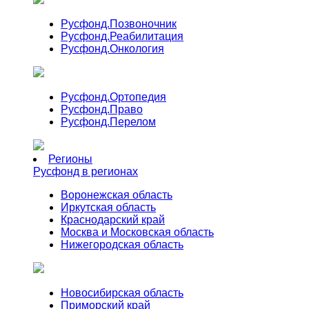
Русфонд.
Позвоночник
Русфонд.
Реабилитация
Русфонд.
Онкология
Русфонд.
Ортопедия
Русфонд.
Право
Русфонд.
Перелом
Регионы
Русфонд в регионах
Воронежская область
Иркутская область
Краснодарский край
Москва и Московская область
Нижегородская область
Новосибирская область
Приморский край