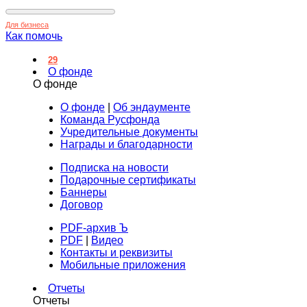
Для бизнеса
Как помочь
29
О фонде
О фонде
О фонде
|
Об эндаументе
Команда Русфонда
Учредительные документы
Награды и благодарности
Подписка на новости
Подарочные сертификаты
Баннеры
Договор
PDF-архив Ъ
PDF
|
Видео
Контакты и реквизиты
Мобильные приложения
Отчеты
Отчеты