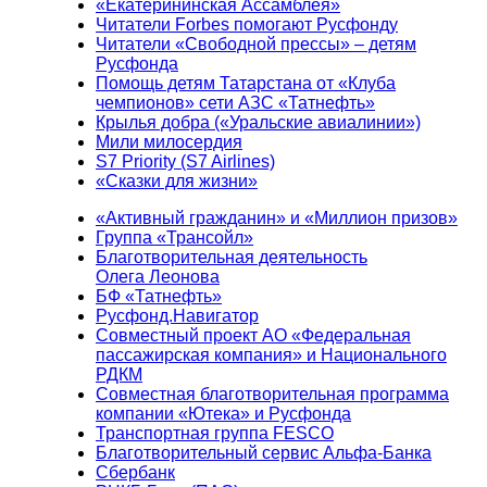
«Екатерининская Ассамблея»
Читатели Forbes помогают Русфонду
Читатели «Свободной прессы» – детям
Русфонда
Помощь детям Татарстана от «Клуба
чемпионов» сети АЗС «Татнефть»
Крылья добра («Уральские авиалинии»)
Мили милосердия
S7 Priority (S7 Airlines)
«Сказки для жизни»
«Активный гражданин» и «Миллион призов»
Группа «Трансойл»
Благотворительная деятельность
Олега Леонова
БФ «Татнефть»
Русфонд.Навигатор
Совместный проект АО «Федеральная
пассажирская компания» и Национального
РДКМ
Совместная благотворительная программа
компании «Ютека» и Русфонда
Транспортная группа FESCO
Благотворительный сервис Альфа-Банка
Сбербанк