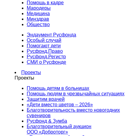
Помощь в кадре
Мародеры
Медицина
Минздрав
Общество
Эндаумент Русфонда
Особый случай
Помогают дети
Русфонд.Право
Русфонд.Регистр
СМИ о Русфонде
Проекты
Проекты
Помощь детям в больницах
Помощь людям в чрезвычайных ситуациях
Защитим врачей
«Дети вместо цветов – 2026»
Благотворительность вместо новогодних
сувениров
Русфонд & Зумба
Благотворительный аукцион
ООО «Доброторг»