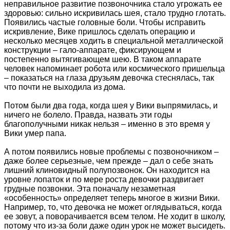
неправильное развитие позвоночника стало угрожать ее
здоровью: сильно искривилась шея, стало трудно глотать.
Появились частые головные боли. Чтобы исправить
искривление, Вике пришлось сделать операцию и
несколько месяцев ходить в специальной металлической
конструкции – гало-аппарате, фиксирующем и
постепенно вытягивающем шею. В таком аппарате
человек напоминает робота или космического пришельца
– показаться на глаза друзьям девочка стеснялась, так
что почти не выходила из дома.
Потом были два года, когда шея у Вики выпрямилась, и
ничего не болело. Правда, назвать эти годы
благополучными никак нельзя – именно в это время у
Вики умер папа.
А потом появились новые проблемы с позвоночником –
даже более серьезные, чем прежде – дал о себе знать
лишний клиновидный полупозвонок. Он находится на
уровне лопаток и по мере роста девочки раздвигает
грудные позвонки. Эта поначалу незаметная
«особенность» определяет теперь многое в жизни Вики.
Например, то, что девочка не может оглядываться, когда
ее зовут, а поворачивается всем телом. Не ходит в школу,
потому что из-за боли даже один урок не может высидеть.