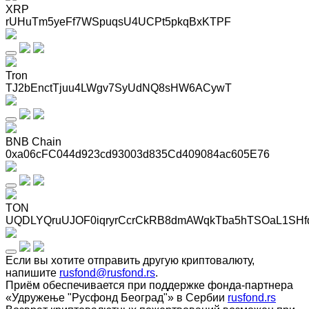
XRP
rUHuTm5yeFf7WSpuqsU4UCPt5pkqBxKTPF
Tron
TJ2bEnctTjuu4LWgv7SyUdNQ8sHW6ACywT
BNB Chain
0xa06cFC044d923cd93003d835Cd409084ac605E76
TON
UQDLYQruUJOF0iqryrCcrCkRB8dmAWqkTba5hTSOaL1SHf
Если вы хотите отправить другую криптовалюту,
напишите
rusfond@rusfond.rs
.
Приём обеспечивается при поддержке фонда-партнера
«Удружење "Русфонд Београд"» в Сербии
rusfond.rs