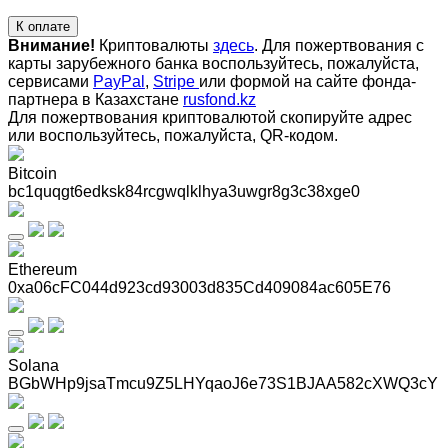
К оплате
Внимание!
Криптовалюты
здесь
. Для пожертвования с
карты зарубежного банка воспользуйтесь, пожалуйста,
сервисами
PayPal
,
Stripe
или формой на сайте фонда-
партнера в Казахстане
rusfond.kz
Для пожертвования криптовалютой скопируйте адрес
или воспользуйтесь, пожалуйста, QR-кодом
.
Bitcoin
bc1quqgt6edksk84rcgwqlklhya3uwgr8g3c38xge0
Ethereum
0xa06cFC044d923cd93003d835Cd409084ac605E76
Solana
BGbWHp9jsaTmcu9Z5LHYqaoJ6e73S1BJAA582cXWQ3cY