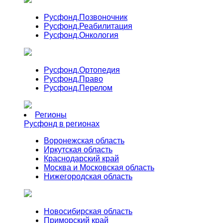
Русфонд.
Позвоночник
Русфонд.
Реабилитация
Русфонд.
Онкология
Русфонд.
Ортопедия
Русфонд.
Право
Русфонд.
Перелом
Регионы
Русфонд в регионах
Воронежская область
Иркутская область
Краснодарский край
Москва и Московская область
Нижегородская область
Новосибирская область
Приморский край