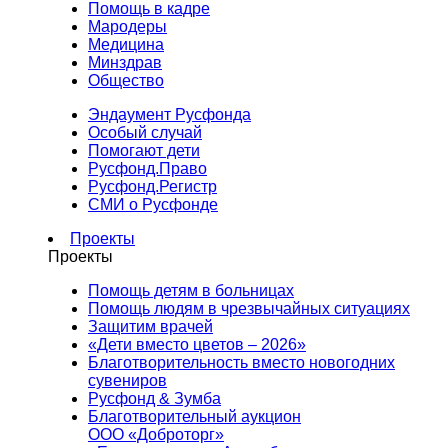
Помощь в кадре
Мародеры
Медицина
Минздрав
Общество
Эндаумент Русфонда
Особый случай
Помогают дети
Русфонд.Право
Русфонд.Регистр
СМИ о Русфонде
Проекты
Проекты
Помощь детям в больницах
Помощь людям в чрезвычайных ситуациях
Защитим врачей
«Дети вместо цветов – 2026»
Благотворительность вместо новогодних
сувениров
Русфонд & Зумба
Благотворительный аукцион
ООО «Доброторг»