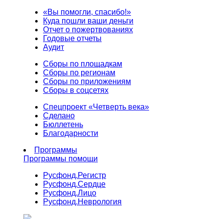
«Вы помогли, спасибо!»
Куда пошли ваши деньги
Отчет о пожертвованиях
Годовые отчеты
Аудит
Сборы по площадкам
Сборы по регионам
Сборы по приложениям
Сборы в соцсетях
Спецпроект «Четверть века»
Сделано
Бюллетень
Благодарности
Программы
Программы помощи
Русфонд.
Регистр
Русфонд.
Сердце
Русфонд.
Лицо
Русфонд.
Неврология