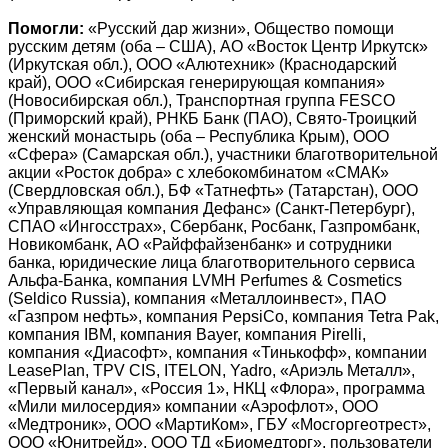
Помогли:
«Русский дар жизни», Общество помощи
русским детям (оба – США), АО «Восток Центр Иркутск»
(Иркутская обл.), ООО «Алютехник» (Краснодарский
край), ООО «Сибирская генерирующая компания»
(Новосибирская обл.), Транспортная группа FESCO
(Приморский край), РНКБ Банк (ПАО), Свято-Троицкий
женский монастырь (оба – Республика Крым), ООО
«Сфера» (Самарская обл.), участники благотворительной
акции «Росток добра» с хлебокомбинатом «СМАК»
(Свердловская обл.), БФ «Татнефть» (Татарстан), ООО
«Управляющая компания Дефанс» (Санкт-Петербург),
СПАО «Ингосстрах», Сбербанк, Росбанк, Газпромбанк,
Новикомбанк, АО «Райффайзенбанк» и сотрудники
банка, юридические лица благотворительного сервиса
Альфа-Банка, компания LVMH Perfumes & Cosmetics
(Seldico Russia), компания «Металлоинвест», ПАО
«Газпром нефть», компания PepsiCo, компания Tetra Pak,
компания IBM, компания Bayer, компания Pirelli,
компания «Диасофт», компания «Тинькофф», компании
LeasePlan, TPV CIS, ITELON, Yadro, «Ариэль Металл»,
«Первый канал», «Россия 1», НКЦ «Флора», программа
«Мили милосердия» компании «Аэрофлот», ООО
«Медтроник», ООО «МартиКом», ГБУ «Мосгоргеотрест»,
ООО «Юнитрейд», ООО ТД «Биомедторг», пользователи