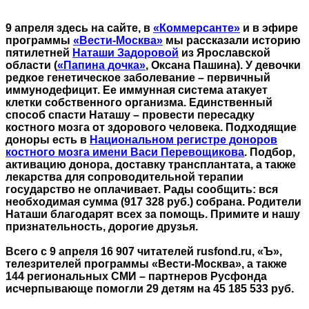
9 апреля здесь на сайте, в
«Коммерсанте»
и в эфире
программы
«Вести-Москва»
мы рассказали историю
пятилетней
Наташи Задоровой
из Ярославской
области (
«Папина дочка»
, Оксана Пашина). У девочки
редкое генетическое заболевание – первичный
иммунодефицит. Ее иммунная система атакует
клетки собственного организма. Единственный
способ спасти Наташу – провести пересадку
костного мозга от здорового человека. Подходящие
доноры есть в
Национальном регистре доноров
костного мозга имени Васи Перевощикова
. Подбор,
активацию донора, доставку трансплантата, а также
лекарства для сопроводительной терапии
государство не оплачивает. Рады сообщить: вся
необходимая сумма (917 328 руб.) собрана. Родители
Наташи благодарят всех за помощь. Примите и нашу
признательность, дорогие друзья.
Всего с 9 апреля 16 907 читателей rusfond.ru, «Ъ»,
телезрителей программы «Вести-Москва», а также
144 региональных СМИ – партнеров Русфонда
исчерпывающе помогли 29 детям на 45 185 533 руб.