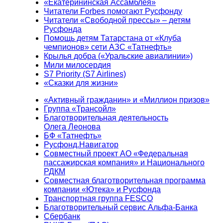
«Екатерининская Ассамблея»
Читатели Forbes помогают Русфонду
Читатели «Свободной прессы» – детям
Русфонда
Помощь детям Татарстана от «Клуба
чемпионов» сети АЗС «Татнефть»
Крылья добра («Уральские авиалинии»)
Мили милосердия
S7 Priority (S7 Airlines)
«Сказки для жизни»
«Активный гражданин» и «Миллион призов»
Группа «Трансойл»
Благотворительная деятельность
Олега Леонова
БФ «Татнефть»
Русфонд.Навигатор
Совместный проект АО «Федеральная
пассажирская компания» и Национального
РДКМ
Совместная благотворительная программа
компании «Ютека» и Русфонда
Транспортная группа FESCO
Благотворительный сервис Альфа-Банка
Сбербанк