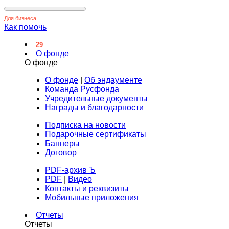
Для бизнеса
Как помочь
29
О фонде
О фонде
О фонде
|
Об эндаументе
Команда Русфонда
Учредительные документы
Награды и благодарности
Подписка на новости
Подарочные сертификаты
Баннеры
Договор
PDF-архив Ъ
PDF
|
Видео
Контакты и реквизиты
Мобильные приложения
Отчеты
Отчеты