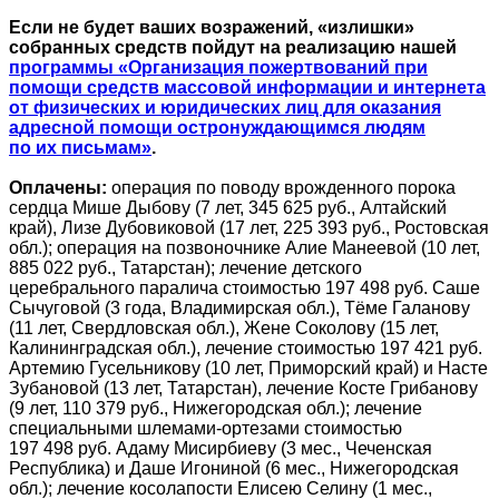
Если не будет ваших возражений, «излишки»
собранных средств пойдут на реализацию нашей
программы «Организация пожертвований при
помощи средств массовой информации и интернета
от физических и юридических лиц для оказания
адресной помощи остронуждающимся людям
по их письмам»
.
Оплачены:
операция по поводу врожденного порока
сердца Мише Дыбову (7 лет, 345 625 руб., Алтайский
край), Лизе Дубовиковой (17 лет, 225 393 руб., Ростовская
обл.); операция на позвоночнике Алие Манеевой (10 лет,
885 022 руб., Татарстан); лечение детского
церебрального паралича стоимостью 197 498 руб. Саше
Сычуговой (3 года, Владимирская обл.), Тёме Галанову
(11 лет, Свердловская обл.), Жене Соколову (15 лет,
Калининградская обл.), лечение стоимостью 197 421 руб.
Артемию Гусельникову (10 лет, Приморский край) и Насте
Зубановой (13 лет, Татарстан), лечение Косте Грибанову
(9 лет, 110 379 руб., Нижегородская обл.); лечение
специальными шлемами-ортезами стоимостью
197 498 руб. Адаму Мисирбиеву (3 мес., Чеченская
Республика) и Даше Игониной (6 мес., Нижегородская
обл.); лечение косолапости Елисею Селину (1 мес.,