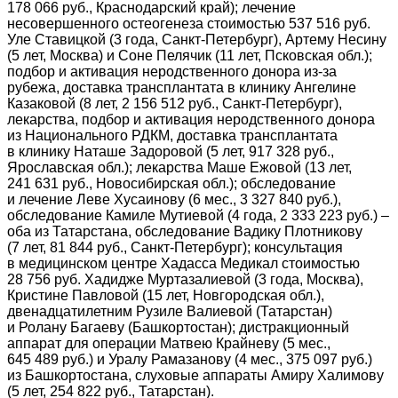
178 066 руб., Краснодарский край); лечение
несовершенного остеогенеза стоимостью 537 516 руб.
Уле Ставицкой (3 года, Санкт-Петербург), Артему Несину
(5 лет, Москва) и Соне Пелячик (11 лет, Псковская обл.);
подбор и активация неродственного донора из-за
рубежа, доставка трансплантата в клинику Ангелине
Казаковой (8 лет, 2 156 512 руб., Санкт-Петербург),
лекарства, подбор и активация неродственного донора
из Национального РДКМ, доставка трансплантата
в клинику Наташе Задоровой (5 лет, 917 328 руб.,
Ярославская обл.); лекарства Маше Ежовой (13 лет,
241 631 руб., Новосибирская обл.); обследование
и лечение Леве Хусаинову (6 мес., 3 327 840 руб.),
обследование Камиле Мутиевой (4 года, 2 333 223 руб.) –
оба из Татарстана, обследование Вадику Плотникову
(7 лет, 81 844 руб., Санкт-Петербург); консультация
в медицинском центре Хадасса Медикал стоимостью
28 756 руб. Хадидже Муртазалиевой (3 года, Москва),
Кристине Павловой (15 лет, Новгородская обл.),
двенадцатилетним Рузиле Валиевой (Татарстан)
и Ролану Багаеву (Башкортостан); дистракционный
аппарат для операции Матвею Крайневу (5 мес.,
645 489 руб.) и Уралу Рамазанову (4 мес., 375 097 руб.)
из Башкортостана, слуховые аппараты Амиру Халимову
(5 лет, 254 822 руб., Татарстан).