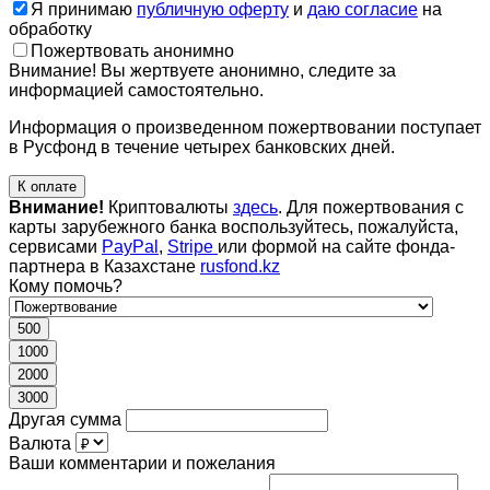
Я принимаю
публичную оферту
и
даю согласие
на
обработку
Пожертвовать анонимно
Внимание! Вы жертвуете анонимно, следите за
информацией самостоятельно.
Информация о произведенном пожертвовании поступает
в Русфонд в течение четырех банковских дней.
К оплате
Внимание!
Криптовалюты
здесь
. Для пожертвования с
карты зарубежного банка воспользуйтесь, пожалуйста,
сервисами
PayPal
,
Stripe
или формой на сайте фонда-
партнера в Казахстане
rusfond.kz
Кому помочь?
500
1000
2000
3000
Другая сумма
Валюта
Ваши комментарии и пожелания