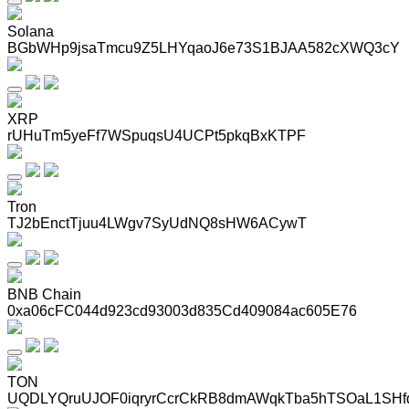
Solana
BGbWHp9jsaTmcu9Z5LHYqaoJ6e73S1BJAA582cXWQ3cY
XRP
rUHuTm5yeFf7WSpuqsU4UCPt5pkqBxKTPF
Tron
TJ2bEnctTjuu4LWgv7SyUdNQ8sHW6ACywT
BNB Chain
0xa06cFC044d923cd93003d835Cd409084ac605E76
TON
UQDLYQruUJOF0iqryrCcrCkRB8dmAWqkTba5hTSOaL1SHf