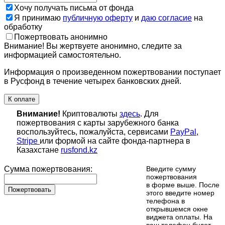
Хочу получать письма от фонда
Я принимаю
публичную оферту
и
даю согласие
на
обработку
Пожертвовать анонимно
Внимание! Вы жертвуете анонимно, следите за
информацией самостоятельно.
Информация о произведенном пожертвовании поступает
в Русфонд в течение четырех банковских дней.
К оплате
Внимание!
Криптовалюты
здесь
. Для
пожертвования с карты зарубежного банка
воспользуйтесь, пожалуйста, сервисами
PayPal
,
Stripe
или формой на сайте фонда-партнера в
Казахстане
rusfond.kz
Сумма пожертвования:
Введите сумму
пожертвования
в форме выше. После
Пожертвовать
этого введите номер
телефона в
открывшемся окне
виджета оплаты. На
ваш телефон будет