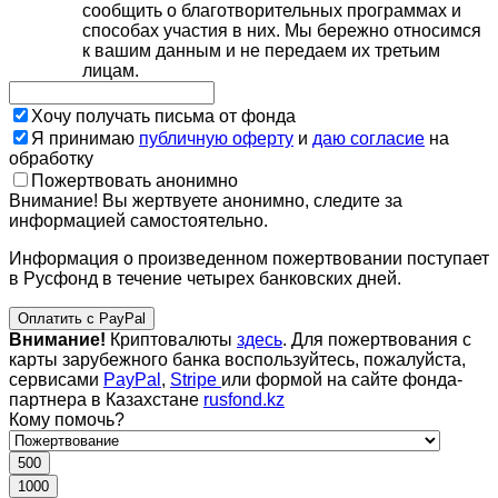
сообщить о благотворительных программах и
способах участия в них. Мы бережно относимся
к вашим данным и не передаем их третьим
лицам.
Хочу получать письма от фонда
Я принимаю
публичную оферту
и
даю согласие
на
обработку
Пожертвовать анонимно
Внимание! Вы жертвуете анонимно, следите за
информацией самостоятельно.
Информация о произведенном пожертвовании поступает
в Русфонд в течение четырех банковских дней.
Оплатить с PayPal
Внимание!
Криптовалюты
здесь
. Для пожертвования с
карты зарубежного банка воспользуйтесь, пожалуйста,
сервисами
PayPal
,
Stripe
или формой на сайте фонда-
партнера в Казахстане
rusfond.kz
Кому помочь?
500
1000