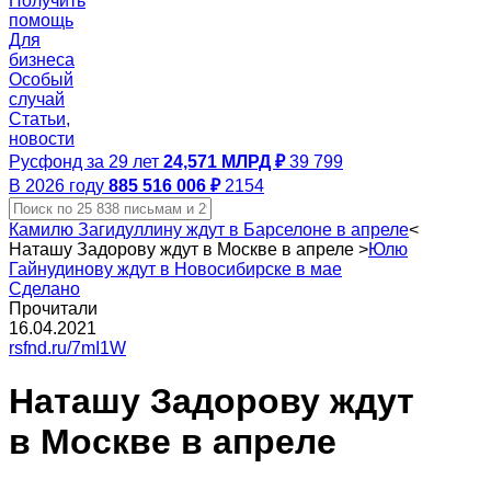
Получить
помощь
Для
бизнеса
Особый
случай
Статьи,
новости
Русфонд за 29 лет
24,571 МЛРД ₽
39 799
В 2026 году
885 516 006 ₽
2154
Камилю Загидуллину ждут в Барселоне в апреле
<
Наташу Задорову ждут в Москве в апреле
>
Юлю
Гайнудинову ждут в Новосибирске в мае
Сделано
Прочитали
16.04.2021
rsfnd.ru/7mI1W
Наташу Задорову ждут
в Москве в апреле