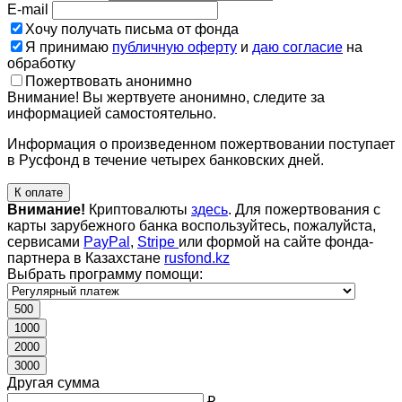
E-mail
Хочу получать письма от фонда
Я принимаю
публичную оферту
и
даю согласие
на
обработку
Пожертвовать анонимно
Внимание! Вы жертвуете анонимно, следите за
информацией самостоятельно.
Информация о произведенном пожертвовании поступает
в Русфонд в течение четырех банковских дней.
К оплате
Внимание!
Криптовалюты
здесь
. Для пожертвования с
карты зарубежного банка воспользуйтесь, пожалуйста,
сервисами
PayPal
,
Stripe
или формой на сайте фонда-
партнера в Казахстане
rusfond.kz
Выбрать программу помощи:
500
1000
2000
3000
Другая сумма
₽