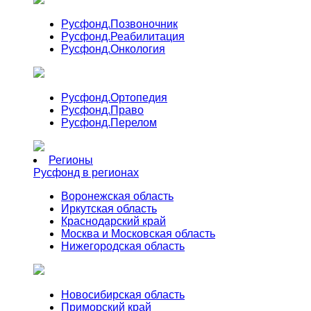
Русфонд.
Позвоночник
Русфонд.
Реабилитация
Русфонд.
Онкология
Русфонд.
Ортопедия
Русфонд.
Право
Русфонд.
Перелом
Регионы
Русфонд в регионах
Воронежская область
Иркутская область
Краснодарский край
Москва и Московская область
Нижегородская область
Новосибирская область
Приморский край