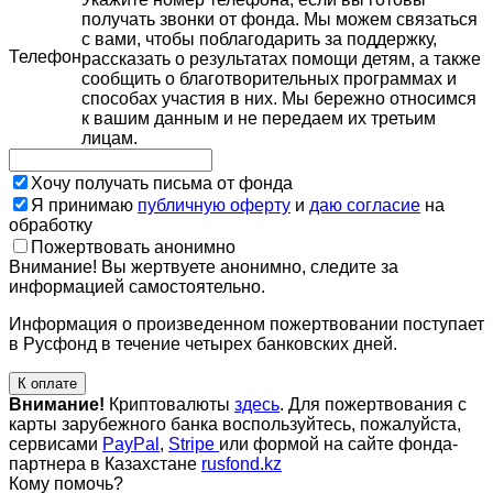
получать звонки от фонда. Мы можем связаться
с вами, чтобы поблагодарить за поддержку,
Телефон
рассказать о результатах помощи детям, а также
сообщить о благотворительных программах и
способах участия в них. Мы бережно относимся
к вашим данным и не передаем их третьим
лицам.
Хочу получать письма от фонда
Я принимаю
публичную оферту
и
даю согласие
на
обработку
Пожертвовать анонимно
Внимание! Вы жертвуете анонимно, следите за
информацией самостоятельно.
Информация о произведенном пожертвовании поступает
в Русфонд в течение четырех банковских дней.
К оплате
Внимание!
Криптовалюты
здесь
. Для пожертвования с
карты зарубежного банка воспользуйтесь, пожалуйста,
сервисами
PayPal
,
Stripe
или формой на сайте фонда-
партнера в Казахстане
rusfond.kz
Кому помочь?