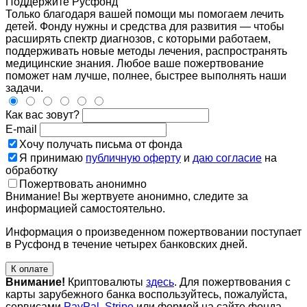
Поддержите Русфонд
Только благодаря вашей помощи мы помогаем лечить
детей. Фонду нужны и средства для развития — чтобы
расширять спектр диагнозов, с которыми работаем,
поддерживать новые методы лечения, распространять
медицинские знания. Любое ваше пожертвование
поможет нам лучше, полнее, быстрее выполнять наши
задачи.
Как вас зовут?
E-mail
Хочу получать письма от фонда
Я принимаю
публичную оферту
и
даю согласие
на
обработку
Пожертвовать анонимно
Внимание! Вы жертвуете анонимно, следите за
информацией самостоятельно.
Информация о произведенном пожертвовании поступает
в Русфонд в течение четырех банковских дней.
К оплате
Внимание!
Криптовалюты
здесь
. Для пожертвования с
карты зарубежного банка воспользуйтесь, пожалуйста,
сервисами
PayPal
,
Stripe
или формой на сайте фонда-