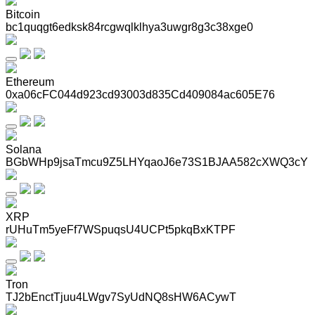
Bitcoin
bc1quqgt6edksk84rcgwqlklhya3uwgr8g3c38xge0
Ethereum
0xa06cFC044d923cd93003d835Cd409084ac605E76
Solana
BGbWHp9jsaTmcu9Z5LHYqaoJ6e73S1BJAA582cXWQ3cY
XRP
rUHuTm5yeFf7WSpuqsU4UCPt5pkqBxKTPF
Tron
TJ2bEnctTjuu4LWgv7SyUdNQ8sHW6ACywT