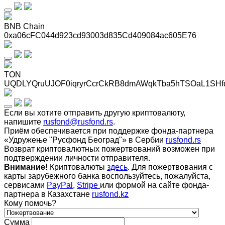
BNB Chain
0xa06cFC044d923cd93003d835Cd409084ac605E76
TON
UQDLYQruUJOF0iqryrCcrCkRB8dmAWqkTba5hTSOaL1SHf
Если вы хотите отправить другую криптовалюту,
напишите
rusfond@rusfond.rs
.
Приём обеспечивается при поддержке фонда-партнера
«Удружење "Русфонд Београд"» в Сербии
rusfond.rs
Возврат криптовалютных пожертвований возможен при
подтверждении личности отправителя.
Внимание!
Криптовалюты
здесь
. Для пожертвования с
карты зарубежного банка воспользуйтесь, пожалуйста,
сервисами
PayPal
,
Stripe
или формой на сайте фонда-
партнера в Казахстане
rusfond.kz
Кому помочь?
Сумма