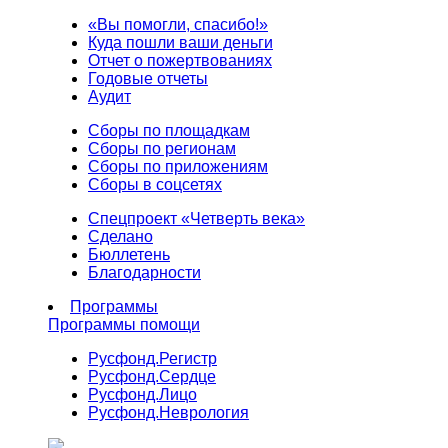
«Вы помогли, спасибо!»
Куда пошли ваши деньги
Отчет о пожертвованиях
Годовые отчеты
Аудит
Сборы по площадкам
Сборы по регионам
Сборы по приложениям
Сборы в соцсетях
Спецпроект «Четверть века»
Сделано
Бюллетень
Благодарности
Программы
Программы помощи
Русфонд.
Регистр
Русфонд.
Сердце
Русфонд.
Лицо
Русфонд.
Неврология