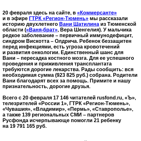
20 февраля здесь на сайте, в
«Коммерсанте»
и в эфире
ГТРК «Регион-Тюмень»
мы рассказали
историю двухлетнего
Вани Шатилина
из Тюменской
области (
«Ваня-брат»
, Вера Шенгелия). У мальчика
редкое заболевание – первичный иммунодефицит,
синдром Вискотта – Олдрича. Ребенок беззащитен
перед инфекциями, есть угроза кровотечений
и развития онкологии. Единственный шанс для
Вани – пересадка костного мозга. Для ее успешного
проведения и приживления трансплантата
требуются дорогие лекарства. Рады сообщить: вся
необходимая сумма (923 825 руб.) собрана. Родители
Вани благодарят всех за помощь. Примите и нашу
признательность, дорогие друзья.
Всего с 20 февраля 17 146 читателей rusfond.ru, «Ъ»,
телезрителей «России 1», ГТРК «Регион-Тюмень»,
«Чувашия», «Владимир», «Пермь», «Ставрополье»,
а также 139 региональных СМИ – партнеров
Русфонда исчерпывающе помогли 21 ребенку
на 19 791 165 руб.