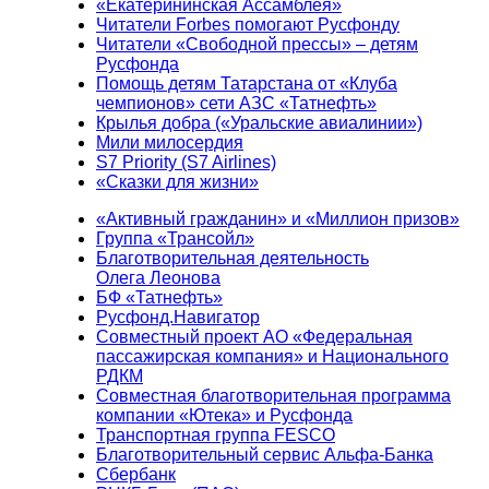
«Екатерининская Ассамблея»
Читатели Forbes помогают Русфонду
Читатели «Свободной прессы» – детям
Русфонда
Помощь детям Татарстана от «Клуба
чемпионов» сети АЗС «Татнефть»
Крылья добра («Уральские авиалинии»)
Мили милосердия
S7 Priority (S7 Airlines)
«Сказки для жизни»
«Активный гражданин» и «Миллион призов»
Группа «Трансойл»
Благотворительная деятельность
Олега Леонова
БФ «Татнефть»
Русфонд.Навигатор
Совместный проект АО «Федеральная
пассажирская компания» и Национального
РДКМ
Совместная благотворительная программа
компании «Ютека» и Русфонда
Транспортная группа FESCO
Благотворительный сервис Альфа-Банка
Сбербанк