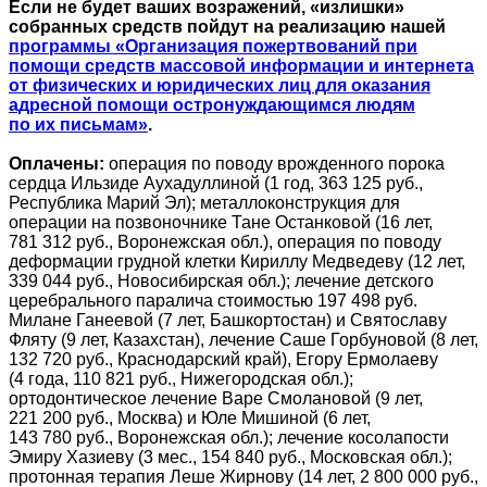
Если не будет ваших возражений, «излишки»
собранных средств пойдут на реализацию нашей
программы «Организация пожертвований при
помощи средств массовой информации и интернета
от физических и юридических лиц для оказания
адресной помощи остронуждающимся людям
по их письмам»
.
Оплачены:
операция по поводу врожденного порока
сердца Ильзиде Аухадуллиной (1 год, 363 125 руб.,
Республика Марий Эл); металлоконструкция для
операции на позвоночнике Тане Останковой (16 лет,
781 312 руб., Воронежская обл.), операция по поводу
деформации грудной клетки Кириллу Медведеву (12 лет,
339 044 руб., Новосибирская обл.); лечение детского
церебрального паралича стоимостью 197 498 руб.
Милане Ганеевой (7 лет, Башкортостан) и Святославу
Фляту (9 лет, Казахстан), лечение Саше Горбуновой (8 лет,
132 720 руб., Краснодарский край), Егору Ермолаеву
(4 года, 110 821 руб., Нижегородская обл.);
ортодонтическое лечение Варе Смолановой (9 лет,
221 200 руб., Москва) и Юле Мишиной (6 лет,
143 780 руб., Воронежская обл.); лечение косолапости
Эмиру Хазиеву (3 мес., 154 840 руб., Московская обл.);
протонная терапия Леше Жирнову (14 лет, 2 800 000 руб.,