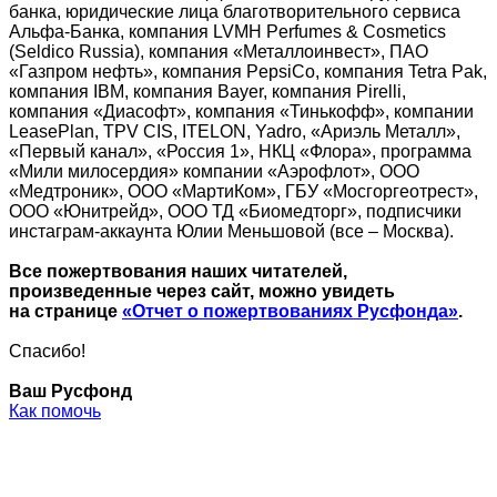
банка, юридические лица благотворительного сервиса
Альфа-Банка, компания LVMH Perfumes & Cosmetics
(Seldico Russia), компания «Металлоинвест», ПАО
«Газпром нефть», компания PepsiCo, компания Tetra Pak,
компания IBM, компания Bayer, компания Pirelli,
компания «Диасофт», компания «Тинькофф», компании
LeasePlan, TPV CIS, ITELON, Yadro, «Ариэль Металл»,
«Первый канал», «Россия 1», НКЦ «Флора», программа
«Мили милосердия» компании «Аэрофлот», ООО
«Медтроник», ООО «МартиКом», ГБУ «Мосгоргеотрест»,
ООО «Юнитрейд», ООО ТД «Биомедторг», подписчики
инстаграм-аккаунта Юлии Меньшовой (все – Москва).
Все пожертвования наших читателей,
произведенные через сайт, можно увидеть
на странице
«Отчет о пожертвованиях Русфонда»
.
Спасибо!
Ваш Русфонд
Как помочь