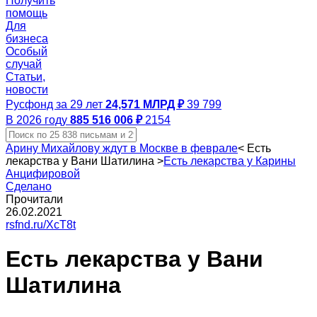
Получить
помощь
Для
бизнеса
Особый
случай
Статьи,
новости
Русфонд за 29 лет
24,571 МЛРД ₽
39 799
В 2026 году
885 516 006 ₽
2154
Арину Михайлову ждут в Москве в феврале
<
Есть
лекарства у Вани Шатилина
>
Есть лекарства у Карины
Анцифировой
Сделано
Прочитали
26.02.2021
rsfnd.ru/XcT8t
Есть лекарства у Вани
Шатилина