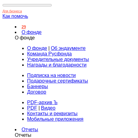
Для бизнеса
Как помочь
29
О фонде
О фонде
О фонде
|
Об эндаументе
Команда Русфонда
Учредительные документы
Награды и благодарности
Подписка на новости
Подарочные сертификаты
Баннеры
Договор
PDF-архив Ъ
PDF
|
Видео
Контакты и реквизиты
Мобильные приложения
Отчеты
Отчеты