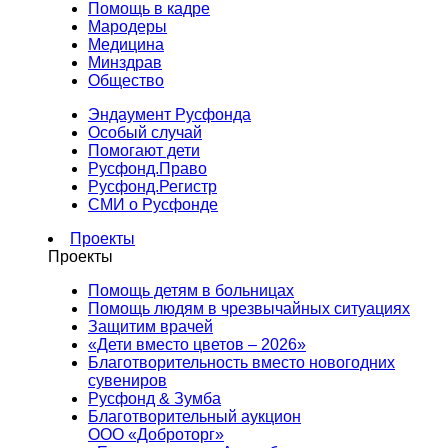
Помощь в кадре
Мародеры
Медицина
Минздрав
Общество
Эндаумент Русфонда
Особый случай
Помогают дети
Русфонд.Право
Русфонд.Регистр
СМИ о Русфонде
Проекты
Проекты
Помощь детям в больницах
Помощь людям в чрезвычайных ситуациях
Защитим врачей
«Дети вместо цветов – 2026»
Благотворительность вместо новогодних
сувениров
Русфонд & Зумба
Благотворительный аукцион
ООО «Доброторг»