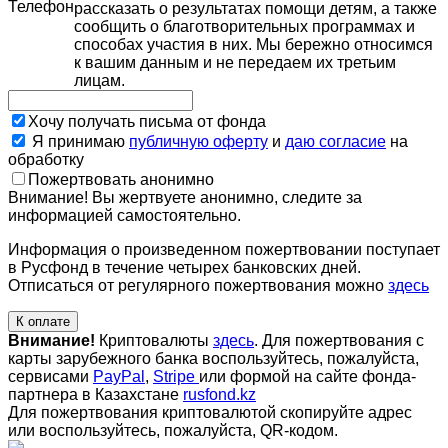
Телефон
рассказать о результатах помощи детям, а также
сообщить о благотворительных программах и
способах участия в них. Мы бережно относимся
к вашим данным и не передаем их третьим
лицам.
Хочу получать письма от фонда
Я принимаю
публичную оферту
и
даю согласие
на
обработку
Пожертвовать анонимно
Внимание! Вы жертвуете анонимно, следите за
информацией самостоятельно.
Информация о произведенном пожертвовании поступает
в Русфонд в течение четырех банковских дней.
Отписаться от регулярного пожертвования можно
здесь
К оплате
Внимание!
Криптовалюты
здесь
. Для пожертвования с
карты зарубежного банка воспользуйтесь, пожалуйста,
сервисами
PayPal
,
Stripe
или формой на сайте фонда-
партнера в Казахстане
rusfond.kz
Для пожертвования криптовалютой скопируйте адрес
или воспользуйтесь, пожалуйста, QR-кодом
.