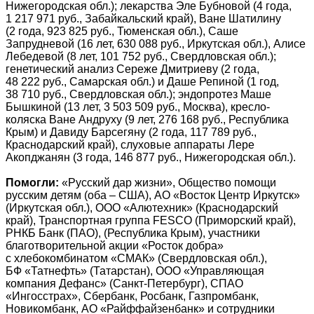
Нижегородская обл.); лекарства Эле Бубновой (4 года,
1 217 971 руб., Забайкальский край), Ване Шатилину
(2 года, 923 825 руб., Тюменская обл.), Саше
Запрудневой (16 лет, 630 088 руб., Иркутская обл.), Алисе
Лебедевой (8 лет, 101 752 руб., Свердловская обл.);
генетический анализ Сереже Дмитриеву (2 года,
48 222 руб., Самарская обл.) и Даше Репиной (1 год,
38 710 руб., Свердловская обл.); эндопротез Маше
Бышкиной (13 лет, 3 503 509 руб., Москва), кресло-
коляска Ване Андруху (9 лет, 276 168 руб., Республика
Крым) и Давиду Барсегяну (2 года, 117 789 руб.,
Краснодарский край), слуховые аппараты Лере
Акопджанян (3 года, 146 877 руб., Нижегородская обл.).
Помогли:
«Русский дар жизни», Общество помощи
русским детям (оба – США), АО «Восток Центр Иркутск»
(Иркутская обл.), ООО «Алютехник» (Краснодарский
край), Транспортная группа FESCO (Приморский край),
РНКБ Банк (ПАО), (Республика Крым), участники
благотворительной акции «Росток добра»
с хлебокомбинатом «СМАК» (Свердловская обл.),
БФ «Татнефть» (Татарстан), ООО «Управляющая
компания Дефанс» (Санкт-Петербург), СПАО
«Ингосстрах», Сбербанк, Росбанк, Газпромбанк,
Новикомбанк, АО «Райффайзенбанк» и сотрудники