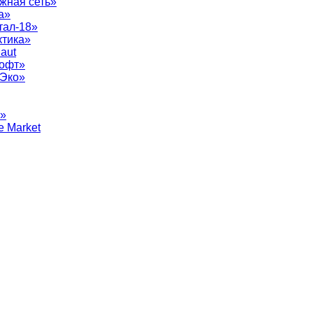
жная сеть»
а»
тал-18»
ктика»
aut
софт»
рЭко»
т»
e Market