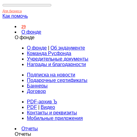
Для бизнеса
Как помочь
29
О фонде
О фонде
О фонде
|
Об эндаументе
Команда Русфонда
Учредительные документы
Награды и благодарности
Подписка на новости
Подарочные сертификаты
Баннеры
Договор
PDF-архив Ъ
PDF
|
Видео
Контакты и реквизиты
Мобильные приложения
Отчеты
Отчеты