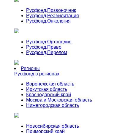
Русфонд.
Позвоночник
Русфонд.
Реабилитация
Русфонд.
Онкология
Русфонд.
Ортопедия
Русфонд.
Право
Русфонд.
Перелом
Регионы
Русфонд в регионах
Воронежская область
Иркутская область
Краснодарский край
Москва и Московская область
Нижегородская область
Новосибирская область
Приморский край