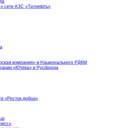
да
в» сети АЗС «Татнефть»
а
рская компания» и Национального РДКМ
пании «Ютека» и Русфонда
и «Росток добра»
up
ресс»