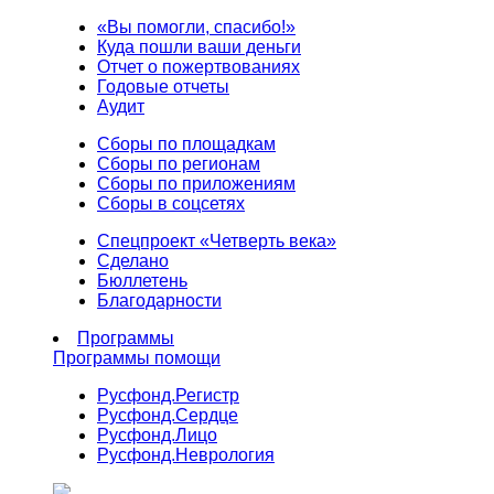
«Вы помогли, спасибо!»
Куда пошли ваши деньги
Отчет о пожертвованиях
Годовые отчеты
Аудит
Сборы по площадкам
Сборы по регионам
Сборы по приложениям
Сборы в соцсетях
Спецпроект «Четверть века»
Сделано
Бюллетень
Благодарности
Программы
Программы помощи
Русфонд.
Регистр
Русфонд.
Сердце
Русфонд.
Лицо
Русфонд.
Неврология