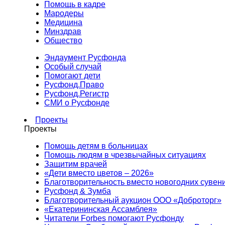
Помощь в кадре
Мародеры
Медицина
Минздрав
Общество
Эндаумент Русфонда
Особый случай
Помогают дети
Русфонд.Право
Русфонд.Регистр
СМИ о Русфонде
Проекты
Проекты
Помощь детям в больницах
Помощь людям в чрезвычайных ситуациях
Защитим врачей
«Дети вместо цветов – 2026»
Благотворительность вместо новогодних сувен
Русфонд & Зумба
Благотворительный аукцион ООО «Доброторг»
«Екатерининская Ассамблея»
Читатели Forbes помогают Русфонду