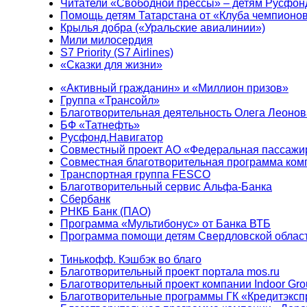
Читатели «Свободной прессы» – детям Русфон
Помощь детям Татарстана от «Клуба чемпионо
Крылья добра («Уральские авиалинии»)
Мили милосердия
S7 Priority (S7 Airlines)
«Сказки для жизни»
«Активный гражданин» и «Миллион призов»
Группа «Трансойл»
Благотворительная деятельность Олега Леонов
БФ «Татнефть»
Русфонд.Навигатор
Совместный проект АО «Федеральная пассажи
Совместная благотворительная программа ком
Транспортная группа FESCO
Благотворительный сервис Альфа-Банка
Сбербанк
РНКБ Банк (ПАО)
Программа «Мультибонус» от Банка ВТБ
Программа помощи детям Свердловской област
Тинькофф. Кэшбэк во благо
Благотворительный проект портала mos.ru
Благотворительный проект компании Indoor Gro
Благотворительные программы ГК «Кредитэксп