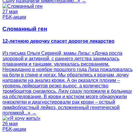
Сыну назначили химиотерапию...» →
27 мая
РБК-акции
Сломанный ген
12-летнюю девочку спасет дорогое лекарство
Из письма Ольги Сириной, мамы Лизы: «Дочка росла
здоровой и активной, с раннего детства занималась
плаванием и танцами, увлекалась рисованием.
Неожиданно в ноябре прошлого года Лиза пожаловалась
на боли в спине и ногах. Мы обратились к врачам, дочку
направили на анализ крови. А он оказался плохим –
уровень лейкоцитов резко вырос, а количество
тромбоцитов снизилось. Лизу сразу положили в больницу
на обследование. В крови и костном мозге обнаружили
онкоклетки и диагностировали рак крови – острый
лимфобластный лейкоз, осложненный генетической
поломкой...» →
26 мая
РБК-акции