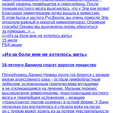
низкий уровень тромбоцитов и гемоглобина. После
пункции костного мозга выяснилось, что у Эли рак крови!
Благодаря химиотерапии дочка вышла в ремиссию.
В этом была и заслуга Русфонда: вы очень помогли Эле,
оплатили важный и дорогой химиопрепарат. Огромное
спасибо! Однако мы вынуждены вновь обратиться
за помощью...» →
15 июля
РБК-акции
«Из-за боли мне не хотелось жить»
16-летнего Даниила спасет дорогое лекарство
Петербуржец Даниил Немиш почти год борется с редким
видом агрессивного рака – острым лимфобластным
лейкозом, осложненным генетическими мутациями
и не откликающимся на лечение. Мальчик перенес
высокодозную химиотерапию, трансплантацию костного
мозга и тяжелейшее осложнение – реакцию
«трансплантат против хозяина» в острой форме. У Дани
несколько раз воспалялась и слезала кожа на ногах,
он с трудом может ходить из-за потери чувствительности