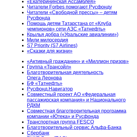
«Екатерининская Ассамблея»
Читатели Forbes помогают Русфонду
Читатели «Свободной прессы» – детям
Русфонда
Помощь детям Татарстана от «Клуба
чемпионов» сети АЗС «Татнефть»
Крылья добра («Уральские авиалинии»)
Мили милосердия
S7 Priority (S7 Airlines)
«Сказки для жизни»
«Активный гражданин» и «Миллион призов»
Группа «Трансойл»
Благотворительная деятельность
Олега Леонова
БФ «Татнефть»
Русфонд.Навигатор
Совместный проект АО «Федеральная
пассажирская компания» и Национального
РДКМ
Совместная благотворительная программа
компании «Ютека» и Русфонда
Транспортная группа FESCO
Благотворительный сервис Альфа-Банка
Сбербанк