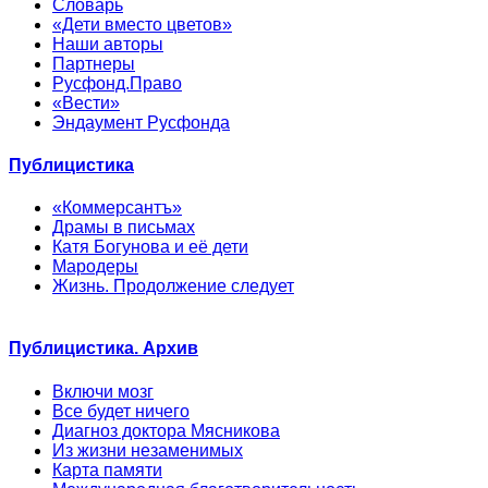
Словарь
«Дети вместо цветов»
Наши авторы
Партнеры
Русфонд.Право
«Вести»
Эндаумент Русфонда
Публицистика
«Коммерсантъ»
Драмы в письмах
Катя Богунова и её дети
Мародеры
Жизнь. Продолжение следует
Публицистика. Архив
Включи мозг
Все будет ничего
Диагноз доктора Мясникова
Из жизни незаменимых
Карта памяти