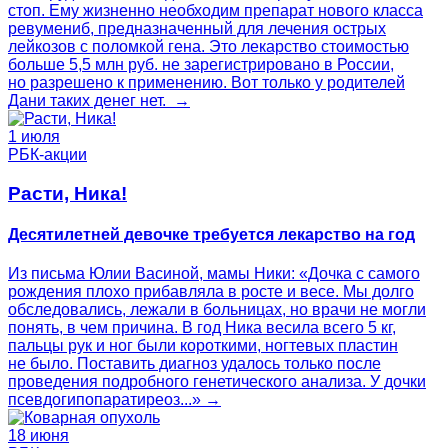
стоп. Ему жизненно необходим препарат нового класса
ревумениб, предназначенный для лечения острых
лейкозов с поломкой гена. Это лекарство стоимостью
больше 5,5 млн руб. не зарегистрировано в России,
но разрешено к применению. Вот только у родителей
Дани таких денег нет. →
1 июля
РБК-акции
Расти, Ника!
Десятилетней девочке требуется лекарство на год
Из письма Юлии Васиной, мамы Ники: «Дочка с самого
рождения плохо прибавляла в росте и весе. Мы долго
обследовались, лежали в больницах, но врачи не могли
понять, в чем причина. В год Ника весила всего 5 кг,
пальцы рук и ног были короткими, ногтевых пластин
не было. Поставить диагноз удалось только после
проведения подробного генетического анализа. У дочки
псевдогипопаратиреоз...» →
18 июня