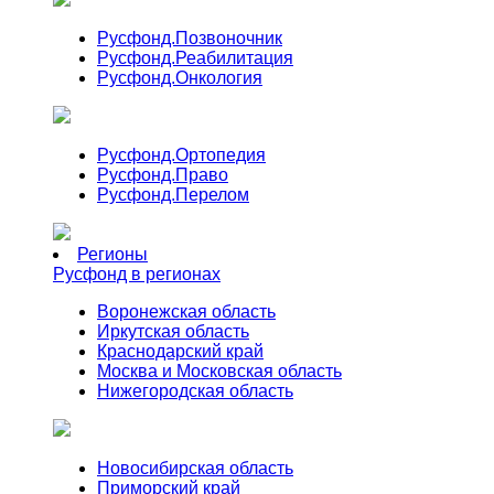
Русфонд.
Позвоночник
Русфонд.
Реабилитация
Русфонд.
Онкология
Русфонд.
Ортопедия
Русфонд.
Право
Русфонд.
Перелом
Регионы
Русфонд в регионах
Воронежская область
Иркутская область
Краснодарский край
Москва и Московская область
Нижегородская область
Новосибирская область
Приморский край