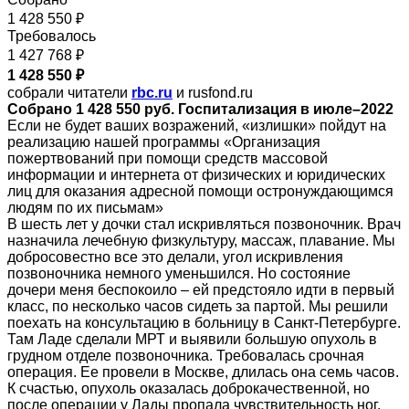
1 428 550 ₽
Требовалось
1 427 768 ₽
1 428 550 ₽
собрали читатели
rbc.ru
и rusfond.ru
Собрано 1 428 550 руб. Госпитализация в июле–2022
Если не будет ваших возражений, «излишки» пойдут на
реализацию нашей программы «Организация
пожертвований при помощи средств массовой
информации и интернета от физических и юридических
лиц для оказания адресной помощи остронуждающимся
людям по их письмам»
В шесть лет у дочки стал искривляться позвоночник. Врач
назначила лечебную физкультуру, массаж, плавание. Мы
добросовестно все это делали, угол искривления
позвоночника немного уменьшился. Но состояние
дочери меня беспокоило – ей предстояло идти в первый
класс, по несколько часов сидеть за партой. Мы решили
поехать на консультацию в больницу в Санкт-Петербурге.
Там Ладе сделали МРТ и выявили большую опухоль в
грудном отделе позвоночника. Требовалась срочная
операция. Ее провели в Москве, длилась она семь часов.
К счастью, опухоль оказалась доброкачественной, но
после операции у Лады пропала чувствительность ног.