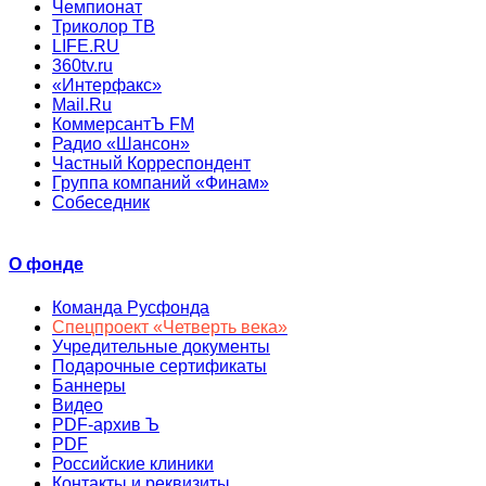
Чемпионат
Триколор ТВ
LIFE.RU
360tv.ru
«Интерфакс»
Mail.Ru
КоммерсантЪ FM
Радио «Шансон»
Частный Корреспондент
Группа компаний «Финам»
Собеседник
О фонде
Команда Русфонда
Спецпроект «Четверть века»
Учредительные документы
Подарочные сертификаты
Баннеры
Видео
PDF-архив Ъ
PDF
Российские клиники
Контакты и реквизиты