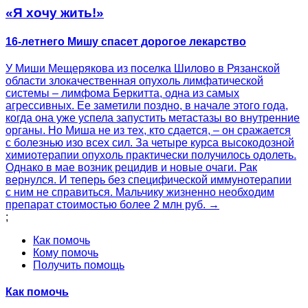
«Я хочу жить!»
16-летнего Мишу спасет дорогое лекарство
У Миши Мещерякова из поселка Шилово в Рязанской
области злокачественная опухоль лимфатической
системы – лимфома Беркитта, одна из самых
агрессивных. Ее заметили поздно, в начале этого года,
когда она уже успела запустить метастазы во внутренние
органы. Но Миша не из тех, кто сдается, – он сражается
с болезнью изо всех сил. За четыре курса высокодозной
химиотерапии опухоль практически получилось одолеть.
Однако в мае возник рецидив и новые очаги. Рак
вернулся. И теперь без специфической иммунотерапии
с ним не справиться. Мальчику жизненно необходим
препарат стоимостью более 2 млн руб. →
;
Как помочь
Кому помочь
Получить помощь
Как помочь