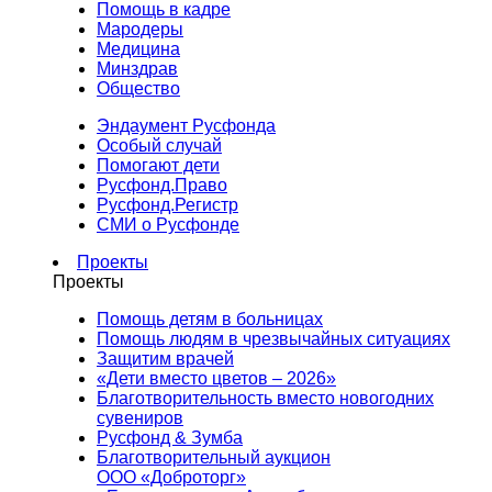
Помощь в кадре
Мародеры
Медицина
Минздрав
Общество
Эндаумент Русфонда
Особый случай
Помогают дети
Русфонд.Право
Русфонд.Регистр
СМИ о Русфонде
Проекты
Проекты
Помощь детям в больницах
Помощь людям в чрезвычайных ситуациях
Защитим врачей
«Дети вместо цветов – 2026»
Благотворительность вместо новогодних
сувениров
Русфонд & Зумба
Благотворительный аукцион
ООО «Доброторг»