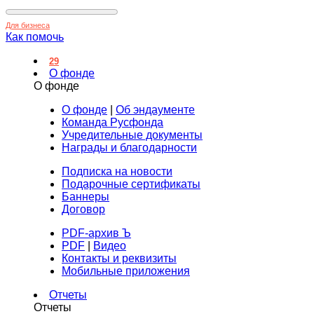
Для бизнеса
Как помочь
29
О фонде
О фонде
О фонде
|
Об эндаументе
Команда Русфонда
Учредительные документы
Награды и благодарности
Подписка на новости
Подарочные сертификаты
Баннеры
Договор
PDF-архив Ъ
PDF
|
Видео
Контакты и реквизиты
Мобильные приложения
Отчеты
Отчеты