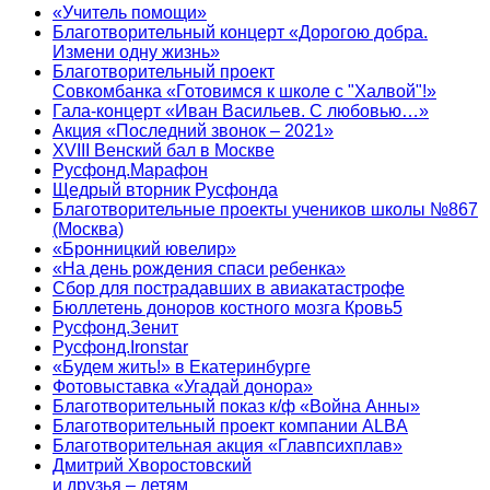
«Учитель помощи»
Благотворительный концерт «Дорогою добра.
Измени одну жизнь»
Благотворительный проект
Совкомбанка «Готовимся к школе с "Халвой"!»
Гала-концерт «Иван Васильев. С любовью…»
Акция «Последний звонок – 2021»
XVIII Венский бал в Москве
Русфонд.Марафон
Щедрый вторник Русфонда
Благотворительные проекты учеников школы №867
(Москва)
«Бронницкий ювелир»
«На день рождения спаси ребенка»
Сбор для пострадавших в авиакатастрофе
Бюллетень доноров костного мозга Кровь5
Русфонд.Зенит
Русфонд.Ironstar
«Будем жить!» в Екатеринбурге
Фотовыставка «Угадай донора»
Благотворительный показ к/ф «Война Анны»
Благотворительный проект компании ALBA
Благотворительная акция «Главпсихплав»
Дмитрий Хворостовский
и друзья – детям