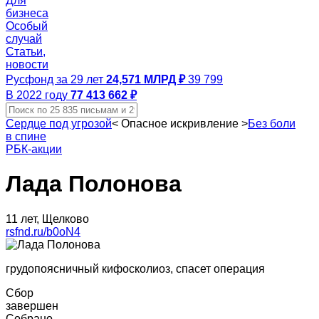
Для
бизнеса
Особый
случай
Статьи,
новости
Русфонд за 29 лет
24,571 МЛРД ₽
39 799
В 2022 году
77 413 662 ₽
Сердце под угрозой
<
Опасное искривление
>
Без боли
в спине
РБК-акции
Лада Полонова
11 лет, Щелково
rsfnd.ru/b0oN4
грудопоясничный кифосколиоз, спасет операция
Сбор
завершен
Собрано