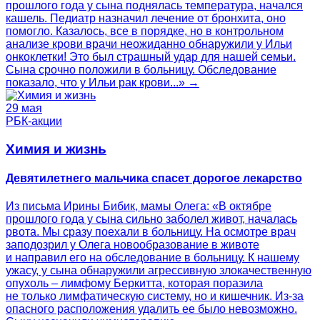
прошлого года у сына поднялась температура, начался
кашель. Педиатр назначил лечение от бронхита, оно
помогло. Казалось, все в порядке, но в контрольном
анализе крови врачи неожиданно обнаружили у Ильи
онкоклетки! Это был страшный удар для нашей семьи.
Сына срочно положили в больницу. Обследование
показало, что у Ильи рак крови...» →
29 мая
РБК-акции
Химия и жизнь
Девятилетнего мальчика спасет дорогое лекарство
Из письма Ирины Бибик, мамы Олега: «В октябре
прошлого года у сына сильно заболел живот, началась
рвота. Мы сразу поехали в больницу. На осмотре врач
заподозрил у Олега новообразование в животе
и направил его на обследование в больницу. К нашему
ужасу, у сына обнаружили агрессивную злокачественную
опухоль – лимфому Беркитта, которая поразила
не только лимфатическую систему, но и кишечник. Из-за
опасного расположения удалить ее было невозможно.