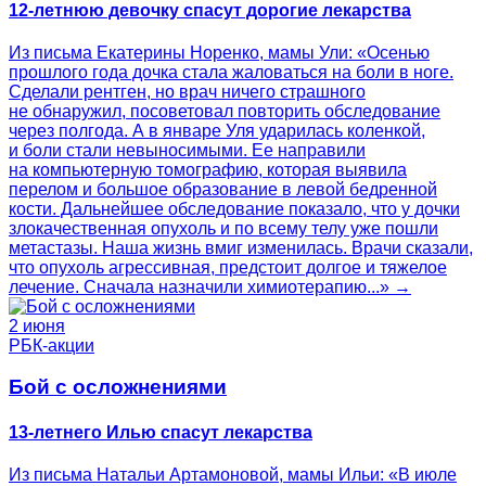
12-летнюю девочку спасут дорогие лекарства
Из письма Екатерины Норенко, мамы Ули: «Осенью
прошлого года дочка стала жаловаться на боли в ноге.
Сделали рентген, но врач ничего страшного
не обнаружил, посоветовал повторить обследование
через полгода. А в январе Уля ударилась коленкой,
и боли стали невыносимыми. Ее направили
на компьютерную томографию, которая выявила
перелом и большое образование в левой бедренной
кости. Дальнейшее обследование показало, что у дочки
злокачественная опухоль и по всему телу уже пошли
метастазы. Наша жизнь вмиг изменилась. Врачи сказали,
что опухоль агрессивная, предстоит долгое и тяжелое
лечение. Сначала назначили химиотерапию...» →
2 июня
РБК-акции
Бой с осложнениями
13-летнего Илью спасут лекарства
Из письма Натальи Артамоновой, мамы Ильи: «В июле