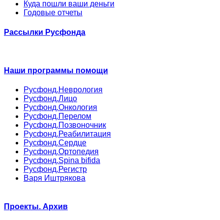
Куда пошли ваши деньги
Годовые отчеты
Рассылки Русфонда
Наши программы помощи
Русфонд.Неврология
Русфонд.Лицо
Русфонд.Онкология
Русфонд.Перелом
Русфонд.Позвоночник
Русфонд.Реабилитация
Русфонд.Сердце
Русфонд.Ортопедия
Русфонд.Spina bifida
Русфонд.Регистр
Варя Иштрякова
Проекты. Архив