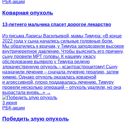
РБК-акции
Коварная опухоль
13-летнего мальчика спасет дорогое лекарство
Из письма Ларисы Васильевой, мамы Тимура: «В конце
2022 года у сына начались сильные головные боли.
Мы обратились к врачам, у Тимура заподозрили высокое
внутричерепное давление. Чтобы выяснить его причину,
сыну провели МРТ головы. К нашему ужасу,
обследование выявило у Тимура редкую
злокачественную опухоль – ксантоастроцитому! Сыну
назначили лечение – сначала лучевую терапию, затем
химию. Однако опухоль оказалась коварной
и агрессивной, плохо поддавалась лечению. Тимуру
провели несколько операций – опухоль удаляли, но она
вырастала вновь...» →
3 июня
РБК-акции
Победить злую опухоль