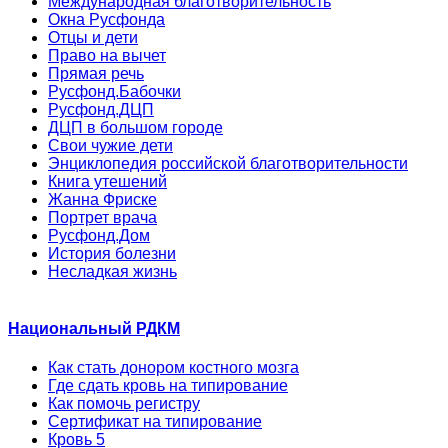
Международная благотворительность
Окна Русфонда
Отцы и дети
Право на вычет
Прямая речь
Русфонд.Бабочки
Русфонд.ДЦП
ДЦП в большом городе
Свои чужие дети
Энциклопедия российской благотворительности
Книга утешений
Жанна Фриске
Портрет врача
Русфонд.Дом
История болезни
Несладкая жизнь
Национальный РДКМ
Как стать донором костного мозга
Где сдать кровь на типирование
Как помочь регистру
Сертификат на типирование
Кровь 5