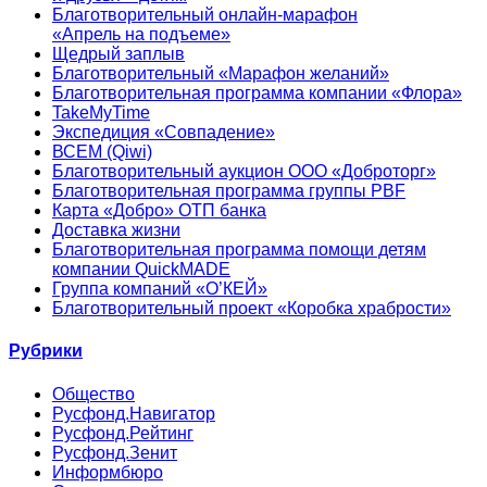
Благотворительный онлайн‑марафон
«Апрель на подъеме»
Щедрый заплыв
Благотворительный «Марафон желаний»
Благотворительная программа компании «Флора»
TakeMyTime
Экспедиция «Совпадение»
ВСЕМ (Qiwi)
Благотворительный аукцион ООО «Доброторг»
Благотворительная программа группы PBF
Карта «Добро» ОТП банка
Доставка жизни
Благотворительная программа помощи детям
компании QuickMADE
Группа компаний «О’КЕЙ»
Благотворительный проект «Коробка храбрости»
Рубрики
Общество
Русфонд.Навигатор
Русфонд.Рейтинг
Русфонд.Зенит
Информбюро