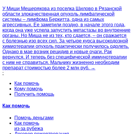
У Миши Мещерякова из поселка Шилово в Рязанской
области злокачественная опухоль лимфатической
системы – лимфома Беркитта, одна из самых
агрессивных. Ее заметили поздно, в начале этого года,
когда она уже успела запустить метастазы во внутренние
органы. Но Миша не из тех, кто сдается, – он сражается
с болезнью изо всех сил. За четыре курса высокодозной
химиотерапии опухоль практически получилось одолеть.
Однако в мае возник рецидив и новые очаги. Рак
вернулся. И теперь без специфической иммунотерапии
с ним не справиться. Мальчику жизненно необходим
препарат стоимостью более 2 млн руб. →
;
Как помочь
Кому помочь
Получить помощь
Как помочь
Помочь деньгами
Как помочь
из-за рубежа
Договор пожертвования