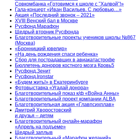
Совкомбанка «Готовимся к школе с "Халвой"!»
Гала-концерт «Иван Васильев. С любовью…»
Акция «Последний звонок – 2021»
XVIII Венский бал в Москве
Русфонд.Марафон
Щедрый вторник Русфонда
Благотворительные проекты учеников школы №867
(Москва)
«Бронницкий ювелир»
«На день рождения спаси ребенка»
Сбор для пострадавших в авиакатастрофе
Бюллетень доноров костного мозга Кровь5
Русфонд.Зенит
Русфонд.Ironstar
«Будем жить!» в Екатеринбурге
Фотовыставка «Угадай донора»
Благотворительный показ к/ф «Война Анны»
Благотворительный проект компании ALBA
Благотворительная акция «Главпсихплав»
Дмитрий Хворостовский
и друзья – детям
Благотворительный онлайн‑марафон
«Апрель на подъеме»
Щедрый заплыв
Благотворительный «Марафон желаний»