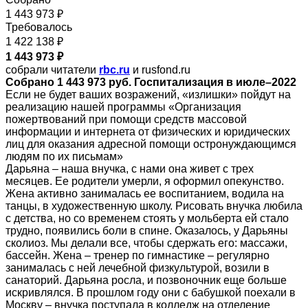
1 443 973 ₽
Требовалось
1 422 138 ₽
1 443 973 ₽
собрали читатели
rbc.ru
и rusfond.ru
Собрано 1 443 973 руб. Госпитализация в июле–2022
Если не будет ваших возражений, «излишки» пойдут на
реализацию нашей программы «Организация
пожертвований при помощи средств массовой
информации и интернета от физических и юридических
лиц для оказания адресной помощи остронуждающимся
людям по их письмам»
Дарьяна – наша внучка, с нами она живет с трех
месяцев. Ее родители умерли, я оформил опекунство.
Жена активно занималась ее воспитанием, водила на
танцы, в художественную школу. Рисовать внучка любила
с детства, но со временем стоять у мольберта ей стало
трудно, появились боли в спине. Оказалось, у Дарьяны
сколиоз. Мы делали все, чтобы сдержать его: массажи,
бассейн. Жена – тренер по гимнастике – регулярно
занималась с ней лечебной физкультурой, возили в
санаторий. Дарьяна росла, и позвоночник еще больше
искривлялся. В прошлом году они с бабушкой поехали в
Москву – внучка поступала в колледж на отделение