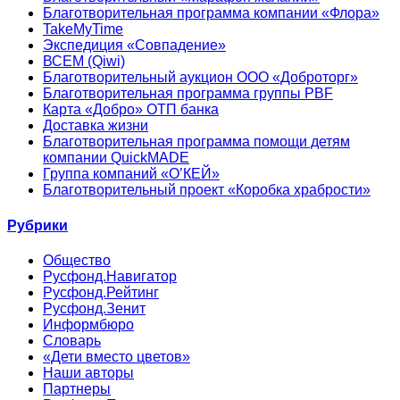
Благотворительная программа компании «Флора»
TakeMyTime
Экспедиция «Совпадение»
ВСЕМ (Qiwi)
Благотворительный аукцион ООО «Доброторг»
Благотворительная программа группы PBF
Карта «Добро» ОТП банка
Доставка жизни
Благотворительная программа помощи детям
компании QuickMADE
Группа компаний «О’КЕЙ»
Благотворительный проект «Коробка храбрости»
Рубрики
Общество
Русфонд.Навигатор
Русфонд.Рейтинг
Русфонд.Зенит
Информбюро
Словарь
«Дети вместо цветов»
Наши авторы
Партнеры