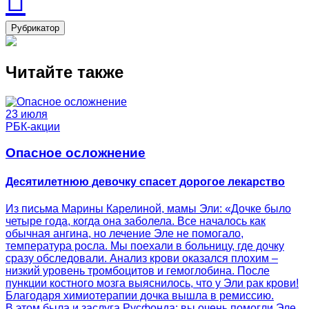
Рубрикатор
Читайте также
23 июля
РБК-акции
Опасное осложнение
Десятилетнюю девочку спасет дорогое лекарство
Из письма Марины Карелиной, мамы Эли: «Дочке было
четыре года, когда она заболела. Все началось как
обычная ангина, но лечение Эле не помогало,
температура росла. Мы поехали в больницу, где дочку
сразу обследовали. Анализ крови оказался плохим –
низкий уровень тромбоцитов и гемоглобина. После
пункции костного мозга выяснилось, что у Эли рак крови!
Благодаря химиотерапии дочка вышла в ремиссию.
В этом была и заслуга Русфонда: вы очень помогли Эле,