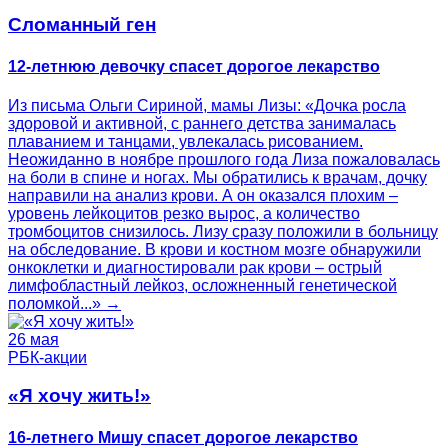
Сломанный ген
12-летнюю девочку спасет дорогое лекарство
Из письма Ольги Сириной, мамы Лизы: «Дочка росла
здоровой и активной, с раннего детства занималась
плаванием и танцами, увлекалась рисованием.
Неожиданно в ноябре прошлого года Лиза пожаловалась
на боли в спине и ногах. Мы обратились к врачам, дочку
направили на анализ крови. А он оказался плохим –
уровень лейкоцитов резко вырос, а количество
тромбоцитов снизилось. Лизу сразу положили в больницу
на обследование. В крови и костном мозге обнаружили
онкоклетки и диагностировали рак крови – острый
лимфобластный лейкоз, осложненный генетической
поломкой...» →
26 мая
РБК-акции
«Я хочу жить!»
16-летнего Мишу спасет дорогое лекарство