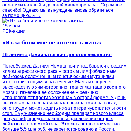
оплатили важный и дорогой химиопрепарат. Огромное
спасибо! Однако мы вынуждены вновь обратиться
за помощью...» →
15 июля
РБК-акции
«Из-за боли мне не хотелось жить»
16-летнего Даниила спасет дорогое лекарство
Петербуржец Даниил Немиш почти год борется с редким
видом агрессивного рака – острым лимфобластным
лейкозом, осложненным генетическими мутациями
и не откликающимся на лечение. Мальчик перенес
высокодозную химиотерапию, трансплантацию костного
мозга и тяжелейшее осложнение – реакцию
«трансплантат против хозяина» в острой форме. У Дани
несколько раз воспалялась и слезала кожа на ногах,
он с трудом может ходить из-за потери чувствительности
стоп. Ему жизненно необходим препарат нового класса
ревумениб, предназначенный для лечения острых
лейкозов с поломкой гена. Это лекарство стоимостью
больше 5,5 млн руб. не зарегистрировано в России,