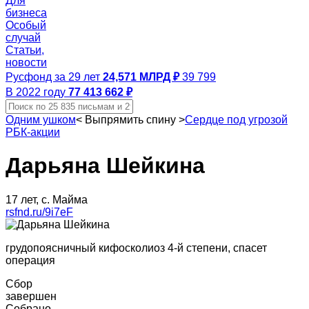
Для
бизнеса
Особый
случай
Статьи,
новости
Русфонд за 29 лет
24,571 МЛРД ₽
39 799
В 2022 году
77 413 662 ₽
Одним ушком
<
Выпрямить спину
>
Сердце под угрозой
РБК-акции
Дарьяна Шейкина
17 лет, с. Майма
rsfnd.ru/9i7eF
грудопоясничный кифосколиоз 4-й степени, спасет
операция
Сбор
завершен
Собрано