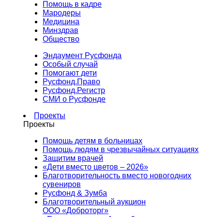
Помощь в кадре
Мародеры
Медицина
Минздрав
Общество
Эндаумент Русфонда
Особый случай
Помогают дети
Русфонд.Право
Русфонд.Регистр
СМИ о Русфонде
Проекты
Проекты
Помощь детям в больницах
Помощь людям в чрезвычайных ситуациях
Защитим врачей
«Дети вместо цветов – 2026»
Благотворительность вместо новогодних
сувениров
Русфонд & Зумба
Благотворительный аукцион
ООО «Доброторг»