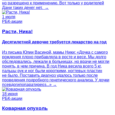
но разрешено к применению. Вот только у родителей
Дани таких денег нет. →
1 июля
РБК-акции
Расти, Ника!
Десятилетней девочке требуется лекарство на год
Из письма Юлии Васиной, мамы Ники: «Дочка с самого
рождения плохо прибавляла в росте и весе. Мы долго
обследовались, лежали в больницах, но врачи не могли
понять, в чем причина. В год Ника весила всего 5 кг,
пальцы рук и ног были короткими, ногтевых пластин
не было. Поставить диагноз удалось только после
проведения подробного генетического анализа. У дочки
псевдогипопаратиреоз...» →
18 июня
РБК-акции
Коварная опухоль