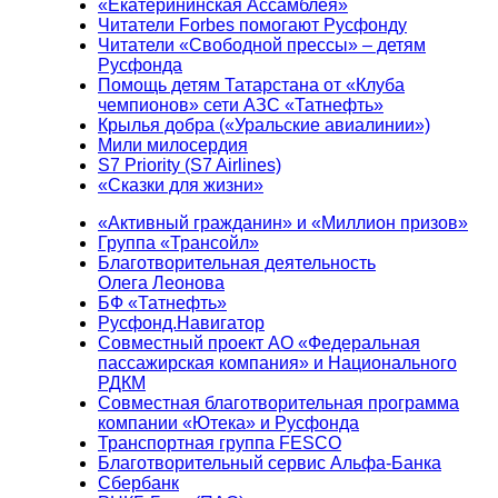
«Екатерининская Ассамблея»
Читатели Forbes помогают Русфонду
Читатели «Свободной прессы» – детям
Русфонда
Помощь детям Татарстана от «Клуба
чемпионов» сети АЗС «Татнефть»
Крылья добра («Уральские авиалинии»)
Мили милосердия
S7 Priority (S7 Airlines)
«Сказки для жизни»
«Активный гражданин» и «Миллион призов»
Группа «Трансойл»
Благотворительная деятельность
Олега Леонова
БФ «Татнефть»
Русфонд.Навигатор
Совместный проект АО «Федеральная
пассажирская компания» и Национального
РДКМ
Совместная благотворительная программа
компании «Ютека» и Русфонда
Транспортная группа FESCO
Благотворительный сервис Альфа-Банка
Сбербанк