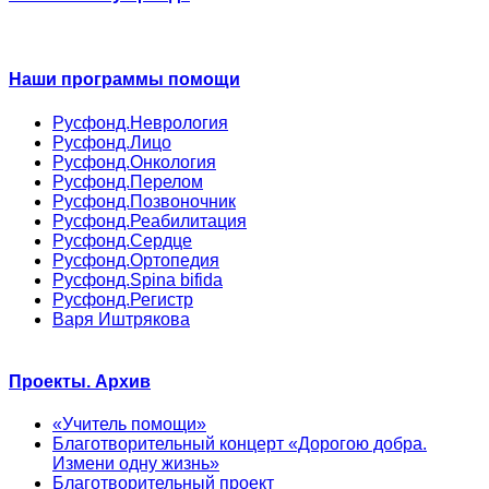
Наши программы помощи
Русфонд.Неврология
Русфонд.Лицо
Русфонд.Онкология
Русфонд.Перелом
Русфонд.Позвоночник
Русфонд.Реабилитация
Русфонд.Сердце
Русфонд.Ортопедия
Русфонд.Spina bifida
Русфонд.Регистр
Варя Иштрякова
Проекты. Архив
«Учитель помощи»
Благотворительный концерт «Дорогою добра.
Измени одну жизнь»
Благотворительный проект