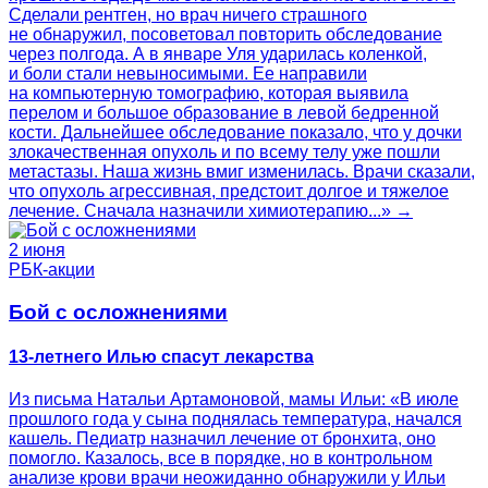
Сделали рентген, но врач ничего страшного
не обнаружил, посоветовал повторить обследование
через полгода. А в январе Уля ударилась коленкой,
и боли стали невыносимыми. Ее направили
на компьютерную томографию, которая выявила
перелом и большое образование в левой бедренной
кости. Дальнейшее обследование показало, что у дочки
злокачественная опухоль и по всему телу уже пошли
метастазы. Наша жизнь вмиг изменилась. Врачи сказали,
что опухоль агрессивная, предстоит долгое и тяжелое
лечение. Сначала назначили химиотерапию...» →
2 июня
РБК-акции
Бой с осложнениями
13-летнего Илью спасут лекарства
Из письма Натальи Артамоновой, мамы Ильи: «В июле
прошлого года у сына поднялась температура, начался
кашель. Педиатр назначил лечение от бронхита, оно
помогло. Казалось, все в порядке, но в контрольном
анализе крови врачи неожиданно обнаружили у Ильи