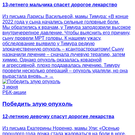
13-летнего мальчика спасет дорогое лекарство
Из письма Ларисы Васильевой, мамы Тимура: «В конце
2022 года у сына начались сильные головные боли.
Мы обратились к врачам, у Тимура заподозрили высокое
внутричерепное давление. Чтобы выяснить его причину,
сыну провели МРТ головы. К нашему ужасу,
обследование выявило у Тимура редкую
злокачественную опухоль – ксантоастроцитому! Сыну
назначили лечение – сначала лучевую терапию, затем
химию. Однако опухоль оказалась коварной
и агрессивной, плохо поддавалась лечению. Тимуру
провели несколько операций – опухоль удаляли, но она
вырастала вновь...» →
3 июня
РБК-акции
Победить злую опухоль
12-летнюю девочку спасут дорогие лекарства
Из письма Екатерины Норенко, мамы Ули: «Осенью
прошлого года дочка стала жаловаться на боли в ноге.