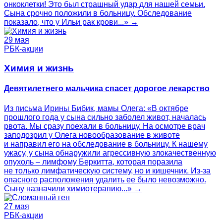
онкоклетки! Это был страшный удар для нашей семьи.
Сына срочно положили в больницу. Обследование
показало, что у Ильи рак крови...» →
29 мая
РБК-акции
Химия и жизнь
Девятилетнего мальчика спасет дорогое лекарство
Из письма Ирины Бибик, мамы Олега: «В октябре
прошлого года у сына сильно заболел живот, началась
рвота. Мы сразу поехали в больницу. На осмотре врач
заподозрил у Олега новообразование в животе
и направил его на обследование в больницу. К нашему
ужасу, у сына обнаружили агрессивную злокачественную
опухоль – лимфому Беркитта, которая поразила
не только лимфатическую систему, но и кишечник. Из-за
опасного расположения удалить ее было невозможно.
Сыну назначили химиотерапию...» →
27 мая
РБК-акции