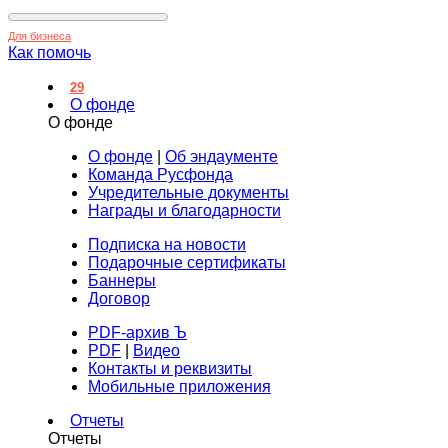
Для бизнеса
Как помочь
29
О фонде
О фонде
О фонде
|
Об эндаументе
Команда Русфонда
Учредительные документы
Награды и благодарности
Подписка на новости
Подарочные сертификаты
Баннеры
Договор
PDF-архив Ъ
PDF
|
Видео
Контакты и реквизиты
Мобильные приложения
Отчеты
Отчеты