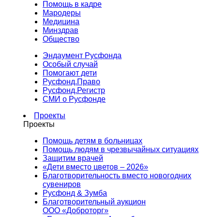
Помощь в кадре
Мародеры
Медицина
Минздрав
Общество
Эндаумент Русфонда
Особый случай
Помогают дети
Русфонд.Право
Русфонд.Регистр
СМИ о Русфонде
Проекты
Проекты
Помощь детям в больницах
Помощь людям в чрезвычайных ситуациях
Защитим врачей
«Дети вместо цветов – 2026»
Благотворительность вместо новогодних
сувениров
Русфонд & Зумба
Благотворительный аукцион
ООО «Доброторг»