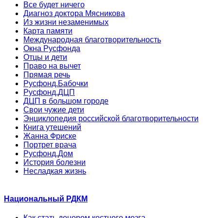
Все будет ничего
Диагноз доктора Мясникова
Из жизни незаменимых
Карта памяти
Международная благотворительность
Окна Русфонда
Отцы и дети
Право на вычет
Прямая речь
Русфонд.Бабочки
Русфонд.ДЦП
ДЦП в большом городе
Свои чужие дети
Энциклопедия российской благотворительности
Книга утешений
Жанна Фриске
Портрет врача
Русфонд.Дом
История болезни
Несладкая жизнь
Национальный РДКМ
Как стать донором костного мозга