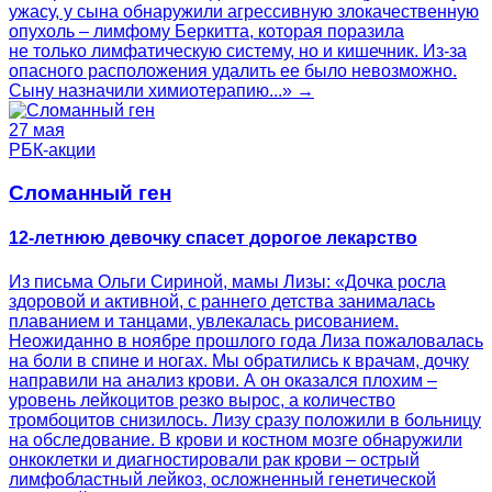
ужасу, у сына обнаружили агрессивную злокачественную
опухоль – лимфому Беркитта, которая поразила
не только лимфатическую систему, но и кишечник. Из-за
опасного расположения удалить ее было невозможно.
Сыну назначили химиотерапию...» →
27 мая
РБК-акции
Сломанный ген
12-летнюю девочку спасет дорогое лекарство
Из письма Ольги Сириной, мамы Лизы: «Дочка росла
здоровой и активной, с раннего детства занималась
плаванием и танцами, увлекалась рисованием.
Неожиданно в ноябре прошлого года Лиза пожаловалась
на боли в спине и ногах. Мы обратились к врачам, дочку
направили на анализ крови. А он оказался плохим –
уровень лейкоцитов резко вырос, а количество
тромбоцитов снизилось. Лизу сразу положили в больницу
на обследование. В крови и костном мозге обнаружили
онкоклетки и диагностировали рак крови – острый
лимфобластный лейкоз, осложненный генетической