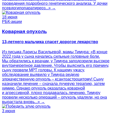
проведения подробного генетического анализа. У дочки
псевдогипопаратиреоз...» →
18 июня
РБК-акции
Коварная опухоль
13-летнего мальчика спасет дорогое лекарство
Из письма Ларисы Васильевой, мамы Тимура: «В конце
2022 года у сына начались сильные головные боли.
Мы обратились к врачам, у Тимура заподозрили высокое
внутричерепное давление. Чтобы выяснить его причину,
сыну провели МРТ головы. К нашему ужасу,
обследование выявило у Тимура редкую
злокачественную опухоль – ксантоастроцитому! Сыну
назначили лечение – сначала лучевую терапию, затем
химию. Однако опухоль оказалась коварной
и агрессивной, плохо поддавалась лечению. Тимуру
провели несколько операций – опухоль удаляли, но она
вырастала вновь...» →
3 июня