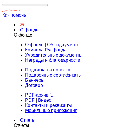
Для бизнеса
Как помочь
29
О фонде
О фонде
О фонде
|
Об эндаументе
Команда Русфонда
Учредительные документы
Награды и благодарности
Подписка на новости
Подарочные сертификаты
Баннеры
Договор
PDF-архив Ъ
PDF
|
Видео
Контакты и реквизиты
Мобильные приложения
Отчеты
Отчеты