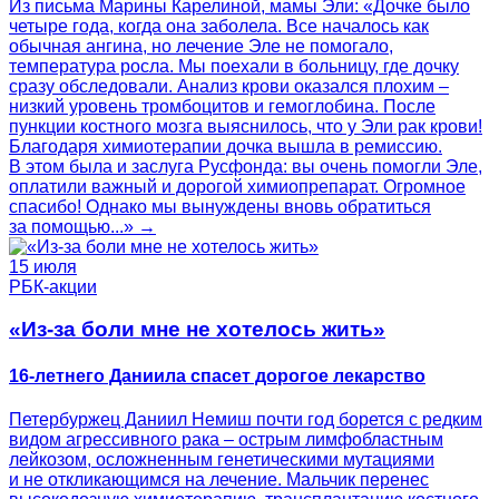
Из письма Марины Карелиной, мамы Эли: «Дочке было
четыре года, когда она заболела. Все началось как
обычная ангина, но лечение Эле не помогало,
температура росла. Мы поехали в больницу, где дочку
сразу обследовали. Анализ крови оказался плохим –
низкий уровень тромбоцитов и гемоглобина. После
пункции костного мозга выяснилось, что у Эли рак крови!
Благодаря химиотерапии дочка вышла в ремиссию.
В этом была и заслуга Русфонда: вы очень помогли Эле,
оплатили важный и дорогой химиопрепарат. Огромное
спасибо! Однако мы вынуждены вновь обратиться
за помощью...» →
15 июля
РБК-акции
«Из-за боли мне не хотелось жить»
16-летнего Даниила спасет дорогое лекарство
Петербуржец Даниил Немиш почти год борется с редким
видом агрессивного рака – острым лимфобластным
лейкозом, осложненным генетическими мутациями
и не откликающимся на лечение. Мальчик перенес