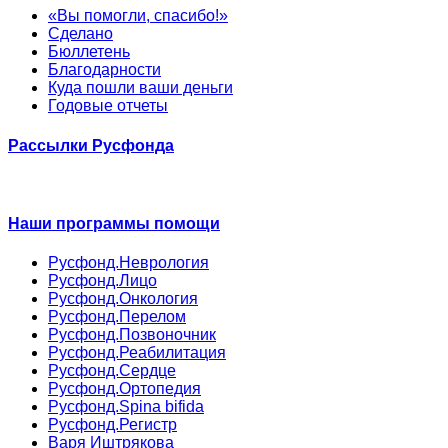
«Вы помогли, спасибо!»
Сделано
Бюллетень
Благодарности
Куда пошли ваши деньги
Годовые отчеты
Рассылки Русфонда
Наши программы помощи
Русфонд.Неврология
Русфонд.Лицо
Русфонд.Онкология
Русфонд.Перелом
Русфонд.Позвоночник
Русфонд.Реабилитация
Русфонд.Сердце
Русфонд.Ортопедия
Русфонд.Spina bifida
Русфонд.Регистр
Варя Иштрякова