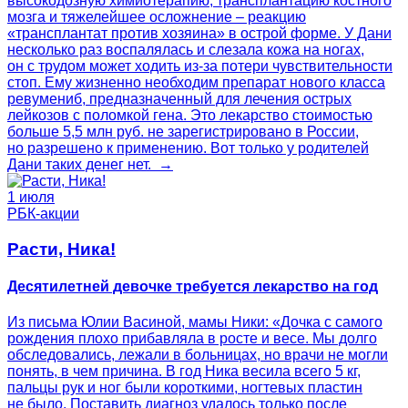
высокодозную химиотерапию, трансплантацию костного
мозга и тяжелейшее осложнение – реакцию
«трансплантат против хозяина» в острой форме. У Дани
несколько раз воспалялась и слезала кожа на ногах,
он с трудом может ходить из-за потери чувствительности
стоп. Ему жизненно необходим препарат нового класса
ревумениб, предназначенный для лечения острых
лейкозов с поломкой гена. Это лекарство стоимостью
больше 5,5 млн руб. не зарегистрировано в России,
но разрешено к применению. Вот только у родителей
Дани таких денег нет. →
1 июля
РБК-акции
Расти, Ника!
Десятилетней девочке требуется лекарство на год
Из письма Юлии Васиной, мамы Ники: «Дочка с самого
рождения плохо прибавляла в росте и весе. Мы долго
обследовались, лежали в больницах, но врачи не могли
понять, в чем причина. В год Ника весила всего 5 кг,
пальцы рук и ног были короткими, ногтевых пластин
не было. Поставить диагноз удалось только после