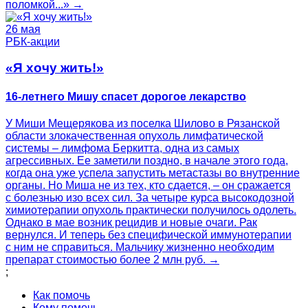
поломкой...» →
26 мая
РБК-акции
«Я хочу жить!»
16-летнего Мишу спасет дорогое лекарство
У Миши Мещерякова из поселка Шилово в Рязанской
области злокачественная опухоль лимфатической
системы – лимфома Беркитта, одна из самых
агрессивных. Ее заметили поздно, в начале этого года,
когда она уже успела запустить метастазы во внутренние
органы. Но Миша не из тех, кто сдается, – он сражается
с болезнью изо всех сил. За четыре курса высокодозной
химиотерапии опухоль практически получилось одолеть.
Однако в мае возник рецидив и новые очаги. Рак
вернулся. И теперь без специфической иммунотерапии
с ним не справиться. Мальчику жизненно необходим
препарат стоимостью более 2 млн руб. →
;
Как помочь
Кому помочь