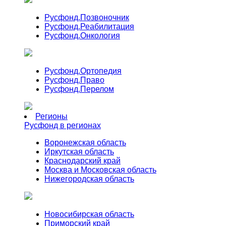
Русфонд.
Позвоночник
Русфонд.
Реабилитация
Русфонд.
Онкология
Русфонд.
Ортопедия
Русфонд.
Право
Русфонд.
Перелом
Регионы
Русфонд в регионах
Воронежская область
Иркутская область
Краснодарский край
Москва и Московская область
Нижегородская область
Новосибирская область
Приморский край