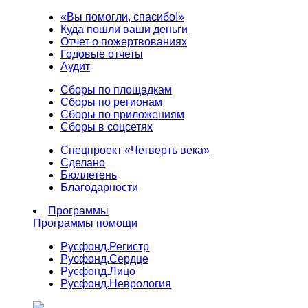
«Вы помогли, спасибо!»
Куда пошли ваши деньги
Отчет о пожертвованиях
Годовые отчеты
Аудит
Сборы по площадкам
Сборы по регионам
Сборы по приложениям
Сборы в соцсетях
Спецпроект «Четверть века»
Сделано
Бюллетень
Благодарности
Программы
Программы помощи
Русфонд.
Регистр
Русфонд.
Сердце
Русфонд.
Лицо
Русфонд.
Неврология