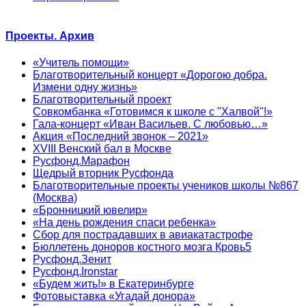
Проекты. Архив
«Учитель помощи»
Благотворительный концерт «Дорогою добра.
Измени одну жизнь»
Благотворительный проект
Совкомбанка «Готовимся к школе с "Халвой"!»
Гала-концерт «Иван Васильев. С любовью…»
Акция «Последний звонок – 2021»
XVIII Венский бал в Москве
Русфонд.Марафон
Щедрый вторник Русфонда
Благотворительные проекты учеников школы №867
(Москва)
«Бронницкий ювелир»
«На день рождения спаси ребенка»
Сбор для пострадавших в авиакатастрофе
Бюллетень доноров костного мозга Кровь5
Русфонд.Зенит
Русфонд.Ironstar
«Будем жить!» в Екатеринбурге
Фотовыставка «Угадай донора»