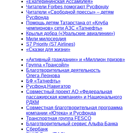
«Екатерининская Ассамблея»
Читатели Forbes помогают Русфонду
Читатели «Свободной прессы» – детям
Русфонда
Помощь детям Татарстана от «Клуба
чемпионов» сети АЗС «Татнефть»
Крылья добра («Уральские авиалинии»)
Мили милосердия
S7 Priority (S7 Airlines)
«Сказки для жизни»
«Активный гражданин» и «Миллион призов»
Группа «Трансойл»
Благотворительная деятельность
Олега Леонова
БФ «Татнефть»
Русфонд.Навигатор
Совместный проект АО «Федеральная
пассажирская компания» и Национального
РДКМ
Совместная благотворительная программа
компании «Ютека» и Русфонда
Транспортная группа FESCO
Благотворительный сервис Альфа-Банка
Сбербанк