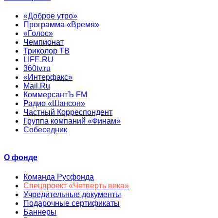
«Доброе утро»
Программа «Время»
«Голос»
Чемпионат
Триколор ТВ
LIFE.RU
360tv.ru
«Интерфакс»
Mail.Ru
КоммерсантЪ FM
Радио «Шансон»
Частный Корреспондент
Группа компаний «Финам»
Собеседник
О фонде
Команда Русфонда
Спецпроект «Четверть века»
Учредительные документы
Подарочные сертификаты
Баннеры