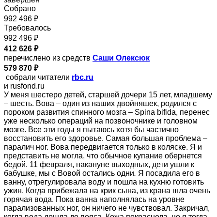
Собрано
992 496 ₽
Требовалось
992 496 ₽
412 626 ₽
перечислено из средств
Саши Олексюк
579 870 ₽
собрали читатели
rbc.ru
и rusfond.ru
У меня шестеро детей, старшей дочери 15 лет, младшему
– шесть. Вова – один из наших двойняшек, родился с
пороком развития спинного мозга – Spina bifida, перенес
уже несколько операций на позвоночнике и головном
мозге. Все эти годы я пытаюсь хотя бы частично
восстановить его здоровье. Самая большая проблема –
паралич ног. Вова передвигается только в коляске. Я и
представить не могла, что обычное купание обернется
бедой. 11 февраля, накануне выходных, дети ушли к
бабушке, мы с Вовой остались одни
.
Я посадила его в
ванну, отрегулировала воду и пошла на кухню готовить
ужин. Когда прибежала на крик сына, из крана шла очень
горячая вода. Пока ванна наполнялась на уровне
парализованных ног, он ничего не чувствовал. Закричал,
когда вода дошла до пояса. Кожа покраснела, но я тогда