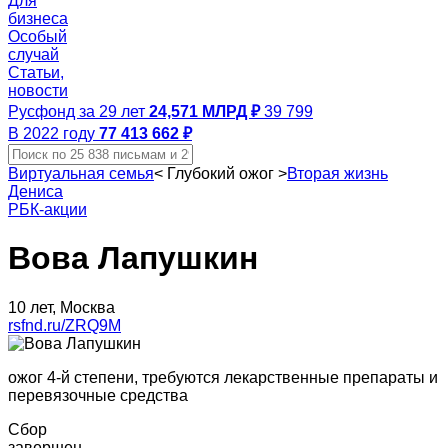
Для
бизнеса
Особый
случай
Статьи,
новости
Русфонд за 29 лет
24,571 МЛРД ₽
39 799
В 2022 году
77 413 662 ₽
Виртуальная семья
<
Глубокий ожог
>
Вторая жизнь
Дениса
РБК-акции
Вова Лапушкин
10 лет, Москва
rsfnd.ru/ZRQ9M
ожог 4-й степени, требуются лекарственные препараты и
перевязочные средства
Сбор
завершен