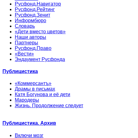
Русфонд.Навигатор
Русфонд.Рейтинг
Русфонд.Зенит
Информбюро
Словарь
«Дети вместо цветов»
Наши авторы
Партнеры
Русфонд.Право
«Вести»
Эндаумент Русфонда
Публицистика
«Коммерсантъ»
Драмы в письмах
Катя Богунова и её дети
Мародеры
Жизнь. Продолжение следует
Публицистика. Архив
Включи мозг