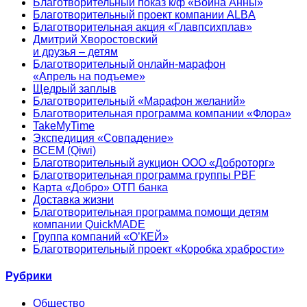
Благотворительный показ к/ф «Война Анны»
Благотворительный проект компании ALBA
Благотворительная акция «Главпсихплав»
Дмитрий Хворостовский
и друзья – детям
Благотворительный онлайн‑марафон
«Апрель на подъеме»
Щедрый заплыв
Благотворительный «Марафон желаний»
Благотворительная программа компании «Флора»
TakeMyTime
Экспедиция «Совпадение»
ВСЕМ (Qiwi)
Благотворительный аукцион ООО «Доброторг»
Благотворительная программа группы PBF
Карта «Добро» ОТП банка
Доставка жизни
Благотворительная программа помощи детям
компании QuickMADE
Группа компаний «О’КЕЙ»
Благотворительный проект «Коробка храбрости»
Рубрики
Общество