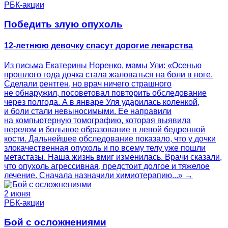
РБК-акции
Победить злую опухоль
12-летнюю девочку спасут дорогие лекарства
Из письма Екатерины Норенко, мамы Ули: «Осенью
прошлого года дочка стала жаловаться на боли в ноге.
Сделали рентген, но врач ничего страшного
не обнаружил, посоветовал повторить обследование
через полгода. А в январе Уля ударилась коленкой,
и боли стали невыносимыми. Ее направили
на компьютерную томографию, которая выявила
перелом и большое образование в левой бедренной
кости. Дальнейшее обследование показало, что у дочки
злокачественная опухоль и по всему телу уже пошли
метастазы. Наша жизнь вмиг изменилась. Врачи сказали,
что опухоль агрессивная, предстоит долгое и тяжелое
лечение. Сначала назначили химиотерапию...» →
2 июня
РБК-акции
Бой с осложнениями