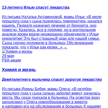
13-летнего Илью спасут лекарства
Из письма Натальи Артамоновой, мамы Ильи: «В июле
прошлого года у сына поднялась температура, начался
кашель. Педиатр назначил лечение от бронхита, оно
помогло. Казалось, все в порядке, но в контрольном
анализе крови врачи неожиданно обнаружили у Ильи
онкоклетки! Это был страшный удар для нашей семьи.
Сына срочно положили в больницу. Обследование
показало, что у Ильи рак крови...» →
29 мая
РБК-акции
Химия и жизнь
Девятилетнего мальчика спасет дорогое лекарство
Из письма Ирины Бибик, мамы Олега: «В октябре
прошлого года у сына сильно заболел живот, началась
рвота. Мы сразу поехали в больницу. На осмотре врач
заподозрил у Олега новообразование в животе
и направил его на обследование в больницу. К нашему