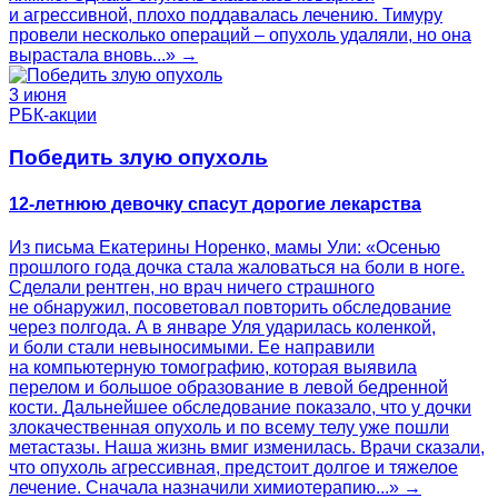
и агрессивной, плохо поддавалась лечению. Тимуру
провели несколько операций – опухоль удаляли, но она
вырастала вновь...» →
3 июня
РБК-акции
Победить злую опухоль
12-летнюю девочку спасут дорогие лекарства
Из письма Екатерины Норенко, мамы Ули: «Осенью
прошлого года дочка стала жаловаться на боли в ноге.
Сделали рентген, но врач ничего страшного
не обнаружил, посоветовал повторить обследование
через полгода. А в январе Уля ударилась коленкой,
и боли стали невыносимыми. Ее направили
на компьютерную томографию, которая выявила
перелом и большое образование в левой бедренной
кости. Дальнейшее обследование показало, что у дочки
злокачественная опухоль и по всему телу уже пошли
метастазы. Наша жизнь вмиг изменилась. Врачи сказали,
что опухоль агрессивная, предстоит долгое и тяжелое
лечение. Сначала назначили химиотерапию...» →