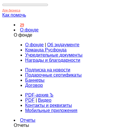
Для бизнеса
Как помочь
29
О фонде
О фонде
О фонде
|
Об эндаументе
Команда Русфонда
Учредительные документы
Награды и благодарности
Подписка на новости
Подарочные сертификаты
Баннеры
Договор
PDF-архив Ъ
PDF
|
Видео
Контакты и реквизиты
Мобильные приложения
Отчеты
Отчеты