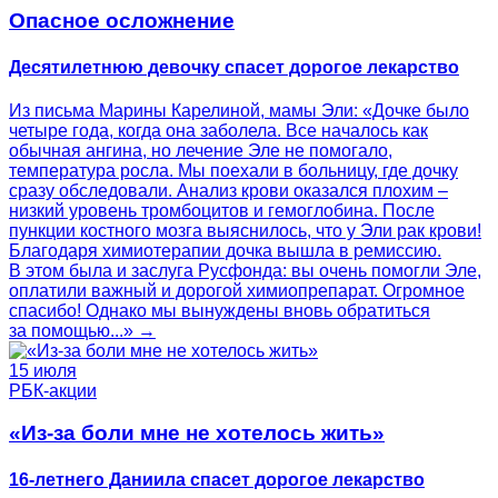
Опасное осложнение
Десятилетнюю девочку спасет дорогое лекарство
Из письма Марины Карелиной, мамы Эли: «Дочке было
четыре года, когда она заболела. Все началось как
обычная ангина, но лечение Эле не помогало,
температура росла. Мы поехали в больницу, где дочку
сразу обследовали. Анализ крови оказался плохим –
низкий уровень тромбоцитов и гемоглобина. После
пункции костного мозга выяснилось, что у Эли рак крови!
Благодаря химиотерапии дочка вышла в ремиссию.
В этом была и заслуга Русфонда: вы очень помогли Эле,
оплатили важный и дорогой химиопрепарат. Огромное
спасибо! Однако мы вынуждены вновь обратиться
за помощью...» →
15 июля
РБК-акции
«Из-за боли мне не хотелось жить»
16-летнего Даниила спасет дорогое лекарство