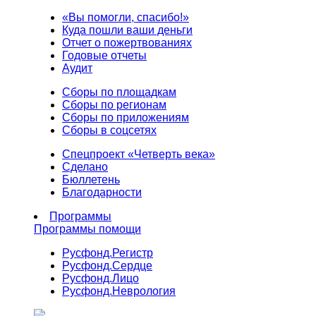
«Вы помогли, спасибо!»
Куда пошли ваши деньги
Отчет о пожертвованиях
Годовые отчеты
Аудит
Сборы по площадкам
Сборы по регионам
Сборы по приложениям
Сборы в соцсетях
Спецпроект «Четверть века»
Сделано
Бюллетень
Благодарности
Программы
Программы помощи
Русфонд.
Регистр
Русфонд.
Сердце
Русфонд.
Лицо
Русфонд.
Неврология