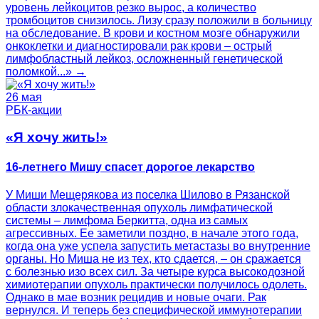
уровень лейкоцитов резко вырос, а количество
тромбоцитов снизилось. Лизу сразу положили в больницу
на обследование. В крови и костном мозге обнаружили
онкоклетки и диагностировали рак крови – острый
лимфобластный лейкоз, осложненный генетической
поломкой...» →
26 мая
РБК-акции
«Я хочу жить!»
16-летнего Мишу спасет дорогое лекарство
У Миши Мещерякова из поселка Шилово в Рязанской
области злокачественная опухоль лимфатической
системы – лимфома Беркитта, одна из самых
агрессивных. Ее заметили поздно, в начале этого года,
когда она уже успела запустить метастазы во внутренние
органы. Но Миша не из тех, кто сдается, – он сражается
с болезнью изо всех сил. За четыре курса высокодозной
химиотерапии опухоль практически получилось одолеть.
Однако в мае возник рецидив и новые очаги. Рак
вернулся. И теперь без специфической иммунотерапии