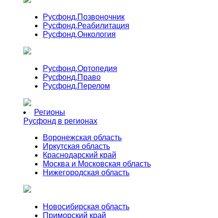
Русфонд.
Позвоночник
Русфонд.
Реабилитация
Русфонд.
Онкология
Русфонд.
Ортопедия
Русфонд.
Право
Русфонд.
Перелом
Регионы
Русфонд в регионах
Воронежская область
Иркутская область
Краснодарский край
Москва и Московская область
Нижегородская область
Новосибирская область
Приморский край