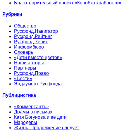
Благотворительный проект «Коробка храбрости»
Рубрики
Общество
Русфонд.Навигатор
Русфонд.Рейтинг
Русфонд.Зенит
Информбюро
Словарь
«Дети вместо цветов»
Наши авторы
Партнеры
Русфонд.Право
«Вести»
Эндаумент Русфонда
Публицистика
«Коммерсантъ»
Драмы в письмах
Катя Богунова и её дети
Мародеры
Жизнь. Продолжение следует