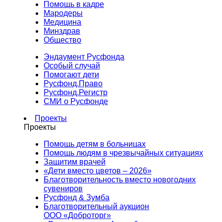
Помощь в кадре
Мародеры
Медицина
Минздрав
Общество
Эндаумент Русфонда
Особый случай
Помогают дети
Русфонд.Право
Русфонд.Регистр
СМИ о Русфонде
Проекты
Проекты
Помощь детям в больницах
Помощь людям в чрезвычайных ситуациях
Защитим врачей
«Дети вместо цветов – 2026»
Благотворительность вместо новогодних
сувениров
Русфонд & Зумба
Благотворительный аукцион
ООО «Доброторг»