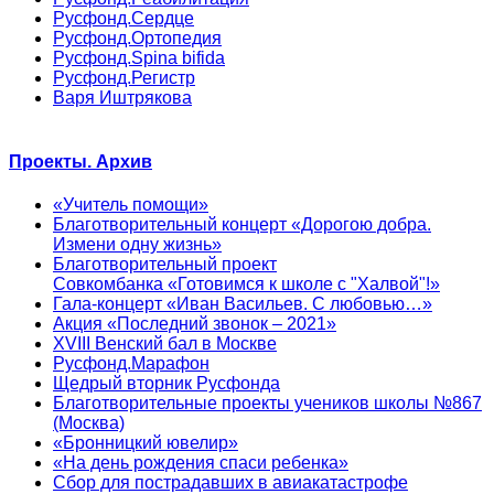
Русфонд.Сердце
Русфонд.Ортопедия
Русфонд.Spina bifida
Русфонд.Регистр
Варя Иштрякова
Проекты. Архив
«Учитель помощи»
Благотворительный концерт «Дорогою добра.
Измени одну жизнь»
Благотворительный проект
Совкомбанка «Готовимся к школе с "Халвой"!»
Гала-концерт «Иван Васильев. С любовью…»
Акция «Последний звонок – 2021»
XVIII Венский бал в Москве
Русфонд.Марафон
Щедрый вторник Русфонда
Благотворительные проекты учеников школы №867
(Москва)
«Бронницкий ювелир»
«На день рождения спаси ребенка»
Сбор для пострадавших в авиакатастрофе