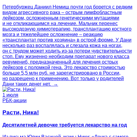
Петербуржец Даниил Немиш почти год борется с редким
видом агрессивного рака – острым лимфобластным
лейкозом, осложненным генетическими мутациями
и не откликающимся на лечение. Мальчик перенес
высокодозную химиотерапию, трансплантацию костного
мозга и тяжелейшее осложнение – реакцию
«трансплантат против хозяина» в острой форме. У Дани
несколько раз воспалялась и слезала кожа на ногах,
он с трудом может ходить из-за потери чувствительности
стоп. Ему жизненно необходим препарат нового класса
ревумениб, предназначенный для лечения острых
лейкозов с поломкой гена. Это лекарство стоимостью
больше 5,5 млн руб. не зарегистрировано в России,
но разрешено к применению. Вот только у родителей
Дани таких денег нет. →
1 июля
РБК-акции
Расти, Ника!
Десятилетней девочке требуется лекарство на год
Из письма Юлии Васиной, мамы Ники: «Дочка с самого