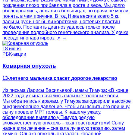
рождения плохо прибавляла в росте и весе. Мы долго
обследовались, лежали в больницах, но врачи не могли
понять, в чем причина. В год Ника весила всего 5 кг,
пальцы рук и ног были короткими, ногтевых пластин
не было. Поставить диагноз удалось только после
проведения подробного генетического анализа. У дочки
псевдогипопаратиреоз...» →
18 июня
РБК-акции
Коварная опухоль
13-летнего мальчика спасет дорогое лекарство
Из письма Ларисы Васильевой, мамы Тимура: «В конце
2022 года у сына начались сильные головные боли.
Мы обратились к врачам, у Тимура заподозрили высокое
внутричерепное давление. Чтобы выяснить его причину,
сыну провели МРТ головы. К нашему ужасу,
обследование выявило у Тимура редкую
злокачественную опухоль – ксантоастроцитому! Сыну
назначили лечение – сначала лучевую терапию, затем
химию. Однако опухоль оказалась коварной