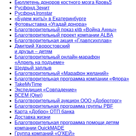
Бюллетень доноров костного мозга Кровь5
Русфонд.Зенит
Русфонд.Ironstar
«Будем жить!» в Екатеринбурге
Фотовыставка «Угадай донора»
Благотворительный показ к/ф «Война Анны»
Благотворительный проект компании ALBA
Благотворительная акция «Главпсихплав»
Дмитрий Хворостовский
и друзья – детям
Благотворительный онлайн‑марафон
«Апрель на подъеме»
Щедрый заплыв
Благотворительный «Марафон желаний»
Благотворительная программа компании «Флора»
TakeMyTime
Экспедиция «Совпадение»
ВСЕМ (Qiwi)
Благотворительный аукцион ООО «Доброторг»
Благотворительная программа группы PBF
Карта «Добро» ОТП банка
Доставка жизни
Благотворительная программа помощи детям
компании QuickMADE
Группа компаний «О’КЕЙ»