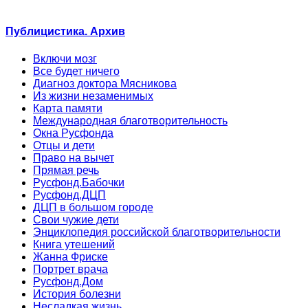
Публицистика. Архив
Включи мозг
Все будет ничего
Диагноз доктора Мясникова
Из жизни незаменимых
Карта памяти
Международная благотворительность
Окна Русфонда
Отцы и дети
Право на вычет
Прямая речь
Русфонд.Бабочки
Русфонд.ДЦП
ДЦП в большом городе
Свои чужие дети
Энциклопедия российской благотворительности
Книга утешений
Жанна Фриске
Портрет врача
Русфонд.Дом
История болезни
Несладкая жизнь