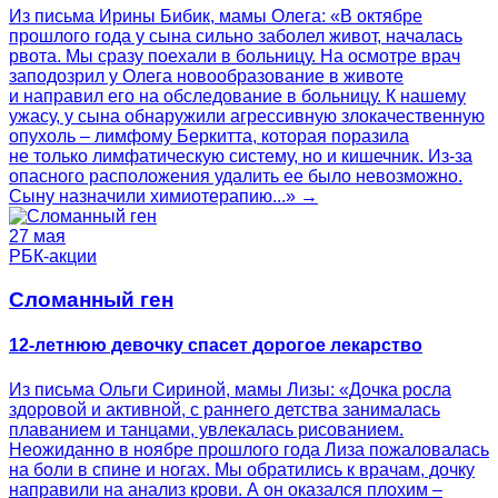
Из письма Ирины Бибик, мамы Олега: «В октябре
прошлого года у сына сильно заболел живот, началась
рвота. Мы сразу поехали в больницу. На осмотре врач
заподозрил у Олега новообразование в животе
и направил его на обследование в больницу. К нашему
ужасу, у сына обнаружили агрессивную злокачественную
опухоль – лимфому Беркитта, которая поразила
не только лимфатическую систему, но и кишечник. Из-за
опасного расположения удалить ее было невозможно.
Сыну назначили химиотерапию...» →
27 мая
РБК-акции
Сломанный ген
12-летнюю девочку спасет дорогое лекарство
Из письма Ольги Сириной, мамы Лизы: «Дочка росла
здоровой и активной, с раннего детства занималась
плаванием и танцами, увлекалась рисованием.
Неожиданно в ноябре прошлого года Лиза пожаловалась
на боли в спине и ногах. Мы обратились к врачам, дочку
направили на анализ крови. А он оказался плохим –