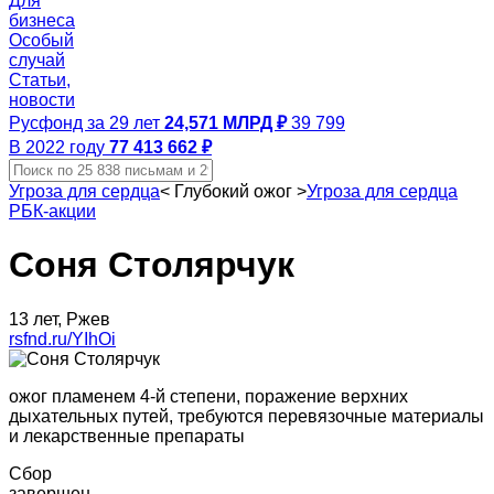
Для
бизнеса
Особый
случай
Статьи,
новости
Русфонд за 29 лет
24,571 МЛРД ₽
39 799
В 2022 году
77 413 662 ₽
Угроза для сердца
<
Глубокий ожог
>
Угроза для сердца
РБК-акции
Соня Столярчук
13 лет, Ржев
rsfnd.ru/YIhOi
ожог пламенем 4-й степени, поражение верхних
дыхательных путей, требуются перевязочные материалы
и лекарственные препараты
Сбор
завершен