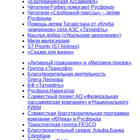
«Екатерининская Ассамблея»
Читатели Forbes помогают Русфонду
Читатели «Свободной прессы» – детям
Русфонда
Помощь детям Татарстана от «Клуба
чемпионов» сети АЗС «Татнефть»
Крылья добра («Уральские авиалинии»)
Мили милосердия
S7 Priority (S7 Airlines)
«Сказки для жизни»
«Активный гражданин» и «Миллион призов»
Группа «Трансойл»
Благотворительная деятельность
Олега Леонова
БФ «Татнефть»
Русфонд.Навигатор
Совместный проект АО «Федеральная
пассажирская компания» и Национального
РДКМ
Совместная благотворительная программа
компании «Ютека» и Русфонда
Транспортная группа FESCO
Благотворительный сервис Альфа-Банка
Сбербанк