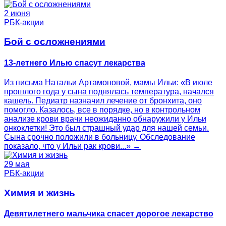
2 июня
РБК-акции
Бой с осложнениями
13-летнего Илью спасут лекарства
Из письма Натальи Артамоновой, мамы Ильи: «В июле
прошлого года у сына поднялась температура, начался
кашель. Педиатр назначил лечение от бронхита, оно
помогло. Казалось, все в порядке, но в контрольном
анализе крови врачи неожиданно обнаружили у Ильи
онкоклетки! Это был страшный удар для нашей семьи.
Сына срочно положили в больницу. Обследование
показало, что у Ильи рак крови...» →
29 мая
РБК-акции
Химия и жизнь
Девятилетнего мальчика спасет дорогое лекарство