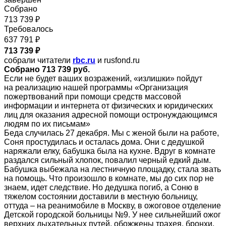
Собрано
713 739 ₽
Требовалось
637 791 ₽
713 739 ₽
собрали читатели
rbc.ru
и rusfond.ru
Собрано 713 739 руб.
Если не будет ваших возражений, «излишки» пойдут
на реализацию нашей программы «Организация
пожертвований при помощи средств массовой
информации и интернета от физических и юридических
лиц для оказания адресной помощи остронуждающимся
людям по их письмам»
Беда случилась 27 декабря. Мы с женой были на работе,
Соня простудилась и осталась дома. Они с дедушкой
наряжали елку, бабушка была на кухне. Вдруг в комнате
раздался сильный хлопок, повалил черный едкий дым.
Бабушка выбежала на лестничную площадку, стала звать
на помощь. Что произошло в комнате, мы до сих пор не
знаем, идет следствие. Но дедушка погиб, а Соню в
тяжелом состоянии доставили в местную больницу,
оттуда – на реанимобиле в Москву, в ожоговое отделение
Детской городской больницы №9. У нее сильнейший ожог
верхних дыхательных путей, обожжены трахея, бронхи,