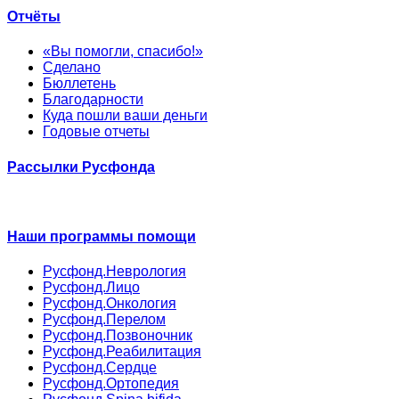
Отчёты
«Вы помогли, спасибо!»
Сделано
Бюллетень
Благодарности
Куда пошли ваши деньги
Годовые отчеты
Рассылки Русфонда
Наши программы помощи
Русфонд.Неврология
Русфонд.Лицо
Русфонд.Онкология
Русфонд.Перелом
Русфонд.Позвоночник
Русфонд.Реабилитация
Русфонд.Сердце
Русфонд.Ортопедия