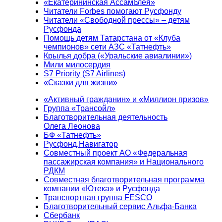
«Екатерининская Ассамблея»
Читатели Forbes помогают Русфонду
Читатели «Свободной прессы» – детям
Русфонда
Помощь детям Татарстана от «Клуба
чемпионов» сети АЗС «Татнефть»
Крылья добра («Уральские авиалинии»)
Мили милосердия
S7 Priority (S7 Airlines)
«Сказки для жизни»
«Активный гражданин» и «Миллион призов»
Группа «Трансойл»
Благотворительная деятельность
Олега Леонова
БФ «Татнефть»
Русфонд.Навигатор
Совместный проект АО «Федеральная
пассажирская компания» и Национального
РДКМ
Совместная благотворительная программа
компании «Ютека» и Русфонда
Транспортная группа FESCO
Благотворительный сервис Альфа-Банка
Сбербанк