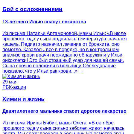
Бой с осложнениями
13-летнего Илью спасут лекарства
Из письма Натальи Артамоновой, мамы Ильи: «В июле
прошлого года у сына поднялась температура, начался
кашель. Педиатр назначил лечение от бронхита, оно
помогло. Казалось, все в порядке, но в контрольном
анализе крови врачи неожиданно обнаружили у Ильи
онкоклетки! Это был страшный удар для нашей семьи.
Сына срочно положили в больницу. Обследование
показало, что у Ильи рак крови...» →
29 мая
РБК-акции
Химия и жизнь
Девятилетнего мальчика спасет дорогое лекарство
Из письма Ирины Бибик, мамы Олега: «В октябре
прошлого года у сына сильно заболел живот, началась
рвота. Мы сразу поехали в больницу. На осмотре врач