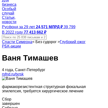
Для
бизнеса
Особый
случай
Статьи,
новости
Русфонд за 29 лет
24,571 МЛРД ₽
39 799
В 2022 году
77 413 662 ₽
Спасти Симеона
<
Без судорог
>
Глубокий ожог
РБК-акции
Ваня Тимашев
4 года, Санкт-Петербург
rsfnd.ru/txrsk
фармакорезистентная структурная фокальная
эпилепсия, требуется хирургическое лечение
Сбор
завершен
Собрано