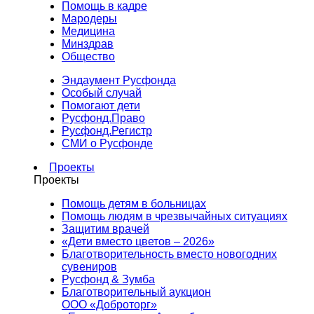
Помощь в кадре
Мародеры
Медицина
Минздрав
Общество
Эндаумент Русфонда
Особый случай
Помогают дети
Русфонд.Право
Русфонд.Регистр
СМИ о Русфонде
Проекты
Проекты
Помощь детям в больницах
Помощь людям в чрезвычайных ситуациях
Защитим врачей
«Дети вместо цветов – 2026»
Благотворительность вместо новогодних
сувениров
Русфонд & Зумба
Благотворительный аукцион
ООО «Доброторг»