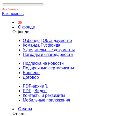
Для бизнеса
Как помочь
29
О фонде
О фонде
О фонде
|
Об эндаументе
Команда Русфонда
Учредительные документы
Награды и благодарности
Подписка на новости
Подарочные сертификаты
Баннеры
Договор
PDF-архив Ъ
PDF
|
Видео
Контакты и реквизиты
Мобильные приложения
Отчеты
Отчеты