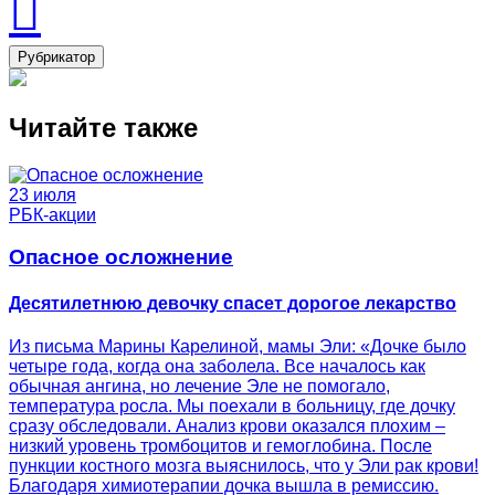
Рубрикатор
Читайте также
23 июля
РБК-акции
Опасное осложнение
Десятилетнюю девочку спасет дорогое лекарство
Из письма Марины Карелиной, мамы Эли: «Дочке было
четыре года, когда она заболела. Все началось как
обычная ангина, но лечение Эле не помогало,
температура росла. Мы поехали в больницу, где дочку
сразу обследовали. Анализ крови оказался плохим –
низкий уровень тромбоцитов и гемоглобина. После
пункции костного мозга выяснилось, что у Эли рак крови!
Благодаря химиотерапии дочка вышла в ремиссию.