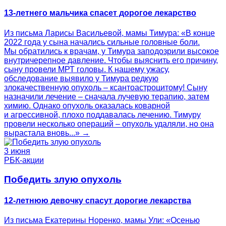
13-летнего мальчика спасет дорогое лекарство
Из письма Ларисы Васильевой, мамы Тимура: «В конце
2022 года у сына начались сильные головные боли.
Мы обратились к врачам, у Тимура заподозрили высокое
внутричерепное давление. Чтобы выяснить его причину,
сыну провели МРТ головы. К нашему ужасу,
обследование выявило у Тимура редкую
злокачественную опухоль – ксантоастроцитому! Сыну
назначили лечение – сначала лучевую терапию, затем
химию. Однако опухоль оказалась коварной
и агрессивной, плохо поддавалась лечению. Тимуру
провели несколько операций – опухоль удаляли, но она
вырастала вновь...» →
3 июня
РБК-акции
Победить злую опухоль
12-летнюю девочку спасут дорогие лекарства
Из письма Екатерины Норенко, мамы Ули: «Осенью