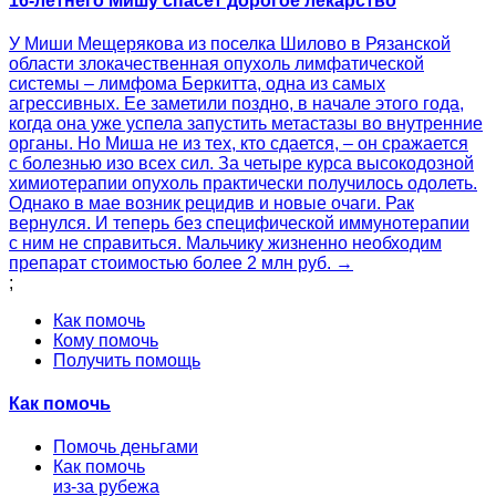
16-летнего Мишу спасет дорогое лекарство
У Миши Мещерякова из поселка Шилово в Рязанской
области злокачественная опухоль лимфатической
системы – лимфома Беркитта, одна из самых
агрессивных. Ее заметили поздно, в начале этого года,
когда она уже успела запустить метастазы во внутренние
органы. Но Миша не из тех, кто сдается, – он сражается
с болезнью изо всех сил. За четыре курса высокодозной
химиотерапии опухоль практически получилось одолеть.
Однако в мае возник рецидив и новые очаги. Рак
вернулся. И теперь без специфической иммунотерапии
с ним не справиться. Мальчику жизненно необходим
препарат стоимостью более 2 млн руб. →
;
Как помочь
Кому помочь
Получить помощь
Как помочь
Помочь деньгами
Как помочь
из-за рубежа