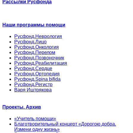
Рассылки Русфонда
Наши программы помощи
Русфонд.Неврология
Русфонд.Лицо
Русфонд.Онкология
Русфонд.Перелом
Русфонд.Позвоночник
Русфонд.Реабилитация
Русфонд.Сердце
Русфонд.Ортопедия
Русфонд.Spina bifida
Русфонд.Регистр
Варя Иштрякова
Проекты. Архив
«Учитель помощи»
Благотворительный концерт «Дорогою добра.
Измени одну жизнь»