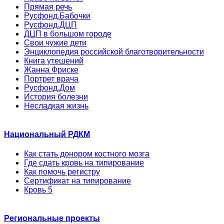
Прямая речь
Русфонд.Бабочки
Русфонд.ДЦП
ДЦП в большом городе
Свои чужие дети
Энциклопедия российской благотворительности
Книга утешений
Жанна Фриске
Портрет врача
Русфонд.Дом
История болезни
Несладкая жизнь
Национальный РДКМ
Как стать донором костного мозга
Где сдать кровь на типирование
Как помочь регистру
Сертификат на типирование
Кровь 5
Региональные проекты