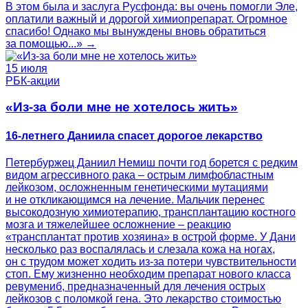
В этом была и заслуга Русфонда: вы очень помогли Эле,
оплатили важный и дорогой химиопрепарат. Огромное
спасибо! Однако мы вынуждены вновь обратиться
за помощью...» →
15 июля
РБК-акции
«Из-за боли мне не хотелось жить»
16-летнего Даниила спасет дорогое лекарство
Петербуржец Даниил Немиш почти год борется с редким
видом агрессивного рака – острым лимфобластным
лейкозом, осложненным генетическими мутациями
и не откликающимся на лечение. Мальчик перенес
высокодозную химиотерапию, трансплантацию костного
мозга и тяжелейшее осложнение – реакцию
«трансплантат против хозяина» в острой форме. У Дани
несколько раз воспалялась и слезала кожа на ногах,
он с трудом может ходить из-за потери чувствительности
стоп. Ему жизненно необходим препарат нового класса
ревумениб, предназначенный для лечения острых
лейкозов с поломкой гена. Это лекарство стоимостью