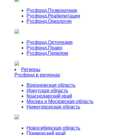
Русфонд.
Позвоночник
Русфонд.
Реабилитация
Русфонд.
Онкология
Русфонд.
Ортопедия
Русфонд.
Право
Русфонд.
Перелом
Регионы
Русфонд в регионах
Воронежская область
Иркутская область
Краснодарский край
Москва и Московская область
Нижегородская область
Новосибирская область
Приморский край