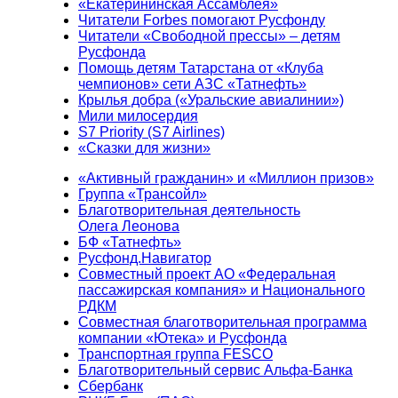
«Екатерининская Ассамблея»
Читатели Forbes помогают Русфонду
Читатели «Свободной прессы» – детям
Русфонда
Помощь детям Татарстана от «Клуба
чемпионов» сети АЗС «Татнефть»
Крылья добра («Уральские авиалинии»)
Мили милосердия
S7 Priority (S7 Airlines)
«Сказки для жизни»
«Активный гражданин» и «Миллион призов»
Группа «Трансойл»
Благотворительная деятельность
Олега Леонова
БФ «Татнефть»
Русфонд.Навигатор
Совместный проект АО «Федеральная
пассажирская компания» и Национального
РДКМ
Совместная благотворительная программа
компании «Ютека» и Русфонда
Транспортная группа FESCO
Благотворительный сервис Альфа-Банка
Сбербанк