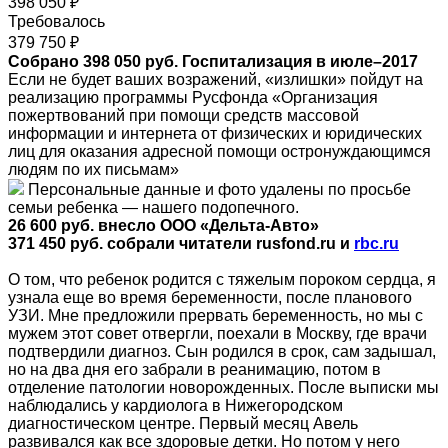
398 050 ₽
Требовалось
379 750 ₽
Собрано 398 050 руб. Госпитализация в июле–2017
Если не будет ваших возражений, «излишки» пойдут на
реализацию программы Русфонда «Организация
пожертвований при помощи средств массовой
информации и интернета от физических и юридических
лиц для оказания адресной помощи остронуждающимся
людям по их письмам»
Персональные данные и фото удалены по просьбе
семьи ребенка — нашего подопечного.
26 600 руб. внесло ООО «Дельта-Авто»
371 450 руб. собрали читатели rusfond.ru и
rbс.ru
О том, что ребенок родится с тяжелым пороком сердца, я
узнала еще во время беременности, после планового
УЗИ. Мне предложили прервать беременность, но мы с
мужем этот совет отвергли, поехали в Москву, где врачи
подтвердили диагноз. Сын родился в срок, сам задышал,
но на два дня его забрали в реанимацию, потом в
отделение патологии новорожденных. После выписки мы
наблюдались у кардиолога в Нижегородском
диагностическом центре. Первый месяц Авель
развивался как все здоровые детки. Но потом у него