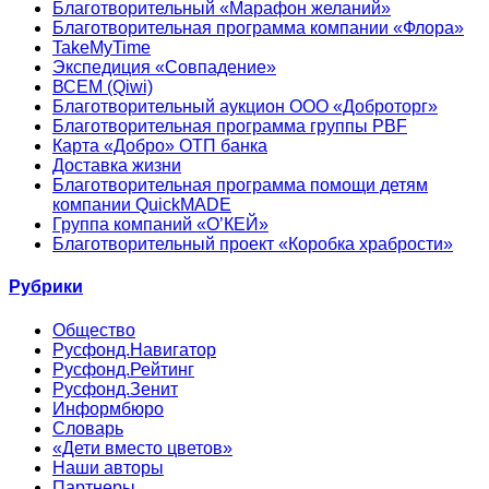
Благотворительный «Марафон желаний»
Благотворительная программа компании «Флора»
TakeMyTime
Экспедиция «Совпадение»
ВСЕМ (Qiwi)
Благотворительный аукцион ООО «Доброторг»
Благотворительная программа группы PBF
Карта «Добро» ОТП банка
Доставка жизни
Благотворительная программа помощи детям
компании QuickMADE
Группа компаний «О’КЕЙ»
Благотворительный проект «Коробка храбрости»
Рубрики
Общество
Русфонд.Навигатор
Русфонд.Рейтинг
Русфонд.Зенит
Информбюро
Словарь
«Дети вместо цветов»
Наши авторы
Партнеры