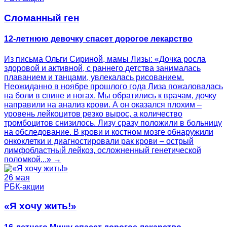
Сломанный ген
12-летнюю девочку спасет дорогое лекарство
Из письма Ольги Сириной, мамы Лизы: «Дочка росла
здоровой и активной, с раннего детства занималась
плаванием и танцами, увлекалась рисованием.
Неожиданно в ноябре прошлого года Лиза пожаловалась
на боли в спине и ногах. Мы обратились к врачам, дочку
направили на анализ крови. А он оказался плохим –
уровень лейкоцитов резко вырос, а количество
тромбоцитов снизилось. Лизу сразу положили в больницу
на обследование. В крови и костном мозге обнаружили
онкоклетки и диагностировали рак крови – острый
лимфобластный лейкоз, осложненный генетической
поломкой...» →
26 мая
РБК-акции
«Я хочу жить!»