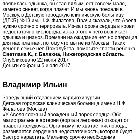
появилась одышка, он стал вялым, ест совсем мало,
заметно синеет, когда плачет. И мы вновь поехали в
Москву, в Детскую городскую клиническую больницу
(ДГКБ) №13 им. Н.Ф. Филатова. Врачи сказали, что Авеля
нужно срочно оперировать. Из-за порока сердца в крови
недостаточно кислорода, из-за этого у него возникает
одышка и цианоз. Времени на ожидание нет, но операция
для нас платная, потому что мы не из Москвы. Таких
денег в семье нет. Пожалуйста, помогите спасти ребенка.
Светлана К., г. Балахна, Нижегородская область.
Опубликовано 22 июня 2017
Деньги собраны 5 июля 2017
Владимир Ильин
Заведующий отделением кардиохирургии
Детская городская клиническая больница имени Н.Ф.
Филатова (Москва)
«У Авеля сложный врожденный порок сердца. Обе
магистральные артерии (аорта и легочная) отходят от
правого желудочка. Организму не хватает кислорода,
развивается сердечная недостаточность, которая будет
быстро нарастать. Мальчику срочно необходима