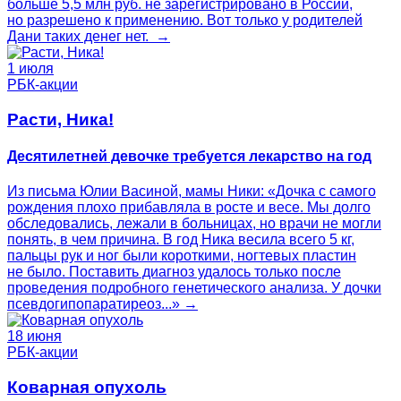
больше 5,5 млн руб. не зарегистрировано в России,
но разрешено к применению. Вот только у родителей
Дани таких денег нет. →
1 июля
РБК-акции
Расти, Ника!
Десятилетней девочке требуется лекарство на год
Из письма Юлии Васиной, мамы Ники: «Дочка с самого
рождения плохо прибавляла в росте и весе. Мы долго
обследовались, лежали в больницах, но врачи не могли
понять, в чем причина. В год Ника весила всего 5 кг,
пальцы рук и ног были короткими, ногтевых пластин
не было. Поставить диагноз удалось только после
проведения подробного генетического анализа. У дочки
псевдогипопаратиреоз...» →
18 июня
РБК-акции
Коварная опухоль