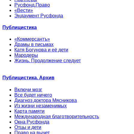
Русфонд.Право
«Вести»
Эндаумент Русфонда
Публицистика
«Коммерсантъ»
Драмы в письмах
Катя Богунова и её дети
Мародеры
Жизнь. Продолжение следует
Публицистика. Архив
Включи мозг
Все будет ничего
Диагноз доктора Мясникова
Из жизни незаменимых
Карта памяти
Международная благотворительность
Окна Русфонда
Отцы и дети
Право на вычет