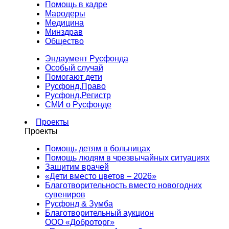
Помощь в кадре
Мародеры
Медицина
Минздрав
Общество
Эндаумент Русфонда
Особый случай
Помогают дети
Русфонд.Право
Русфонд.Регистр
СМИ о Русфонде
Проекты
Проекты
Помощь детям в больницах
Помощь людям в чрезвычайных ситуациях
Защитим врачей
«Дети вместо цветов – 2026»
Благотворительность вместо новогодних
сувениров
Русфонд & Зумба
Благотворительный аукцион
ООО «Доброторг»