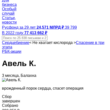
Для
бизнеса
Особый
случай
Статьи,
новости
Русфонд за 29 лет
24,571 МЛРД ₽
39 799
В 2022 году
77 413 662 ₽
Сердцебиение
<
Не хватает кислорода
>
Спасение в три
этапа
РБК-акции
Авель К.
3 месяца, Балахна
врожденный порок сердца, спасет операция
Сбор
завершен
Собрано