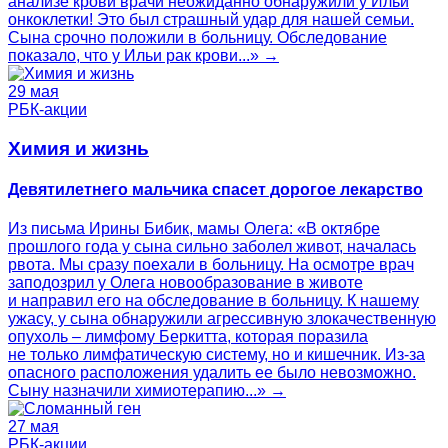
анализе крови врачи неожиданно обнаружили у Ильи
онкоклетки! Это был страшный удар для нашей семьи.
Сына срочно положили в больницу. Обследование
показало, что у Ильи рак крови...» →
29 мая
РБК-акции
Химия и жизнь
Девятилетнего мальчика спасет дорогое лекарство
Из письма Ирины Бибик, мамы Олега: «В октябре
прошлого года у сына сильно заболел живот, началась
рвота. Мы сразу поехали в больницу. На осмотре врач
заподозрил у Олега новообразование в животе
и направил его на обследование в больницу. К нашему
ужасу, у сына обнаружили агрессивную злокачественную
опухоль – лимфому Беркитта, которая поразила
не только лимфатическую систему, но и кишечник. Из-за
опасного расположения удалить ее было невозможно.
Сыну назначили химиотерапию...» →
27 мая
РБК-акции