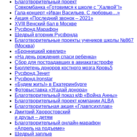
Благотворительный проект
Совкомбанка «Готовимся к школе с "Халвой"!»
Гала-концерт «Иван Васильев. С любовью…»
Акция «Последний звонок – 2021»
XVIII Венский бал в Москве
Русфонд.Марафон
Щедрый вторник Русфонда
Благотворительные проекты учеников школы №867
(Москва)
«Бронницкий ювелир»
«На день рождения спаси ребенка»
Сбор для пострадавших в авиакатастрофе
Бюллетень доноров костного мозга Кровь5
Русфонд.Зенит
Русфонд.Ironstar
«Будем жить!» в Екатеринбурге
Фотовыставка «Угадай донора»
Благотворительный показ к/ф «Война Анны»
Благотворительный проект компании ALBA
Благотворительная акция «Главпсихплав»
Дмитрий Хворостовский
и друзья – детям
Благотворительный онлайн‑марафон
«Апрель на подъеме»
Щедрый заплыв