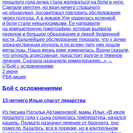
прошлого года дочка стала жаловаться на боли в ноге.
Сделали рентген, но врач ничего страшного
не обнаружил, посоветовал повторить обследование
через полгода. А в январе Уля ударилась коленкой,
и боли стали невыносимыми. Ее направили
на компьютерную томографию, которая выявила
перелом и большое образование в левой бедренной
кости. Дальнейшее обследование показало, что у дочки
злокачественная опухоль и по всему телу уже пошли
метастазы. Наша жизнь вмиг изменилась. Врачи сказали,
что опухоль агрессивная, предстоит долгое и тяжелое
лечение. Сначала назначили химиотерапию...» →
2 июня
РБК-акции
Бой с осложнениями
13-летнего Илью спасут лекарства
Из письма Натальи Артамоновой, мамы Ильи: «В июле
прошлого года у сына поднялась температура, начался
кашель. Педиатр назначил лечение от бронхита, оно
помогло. Казалось, все в порядке, но в контрольном