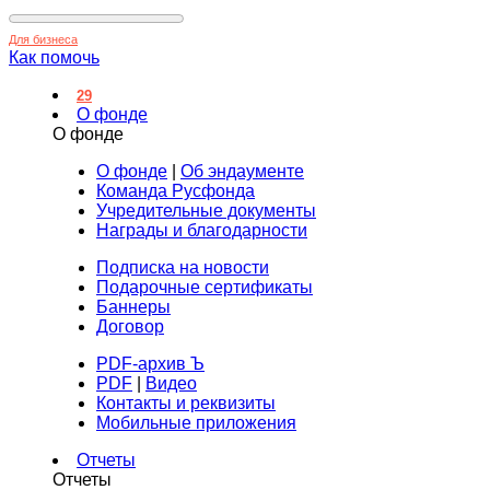
Для бизнеса
Как помочь
29
О фонде
О фонде
О фонде
|
Об эндаументе
Команда Русфонда
Учредительные документы
Награды и благодарности
Подписка на новости
Подарочные сертификаты
Баннеры
Договор
PDF-архив Ъ
PDF
|
Видео
Контакты и реквизиты
Мобильные приложения
Отчеты
Отчеты