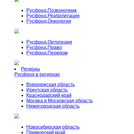
Русфонд.
Позвоночник
Русфонд.
Реабилитация
Русфонд.
Онкология
Русфонд.
Ортопедия
Русфонд.
Право
Русфонд.
Перелом
Регионы
Русфонд в регионах
Воронежская область
Иркутская область
Краснодарский край
Москва и Московская область
Нижегородская область
Новосибирская область
Приморский край