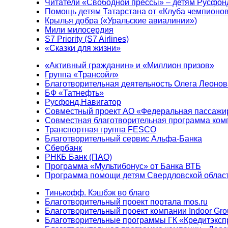
Читатели «Свободной прессы» – детям Русфон
Помощь детям Татарстана от «Клуба чемпионо
Крылья добра («Уральские авиалинии»)
Мили милосердия
S7 Priority (S7 Airlines)
«Сказки для жизни»
«Активный гражданин» и «Миллион призов»
Группа «Трансойл»
Благотворительная деятельность Олега Леонов
БФ «Татнефть»
Русфонд.Навигатор
Совместный проект АО «Федеральная пассажи
Совместная благотворительная программа ком
Транспортная группа FESCO
Благотворительный сервис Альфа-Банка
Сбербанк
РНКБ Банк (ПАО)
Программа «Мультибонус» от Банка ВТБ
Программа помощи детям Свердловской област
Тинькофф. Кэшбэк во благо
Благотворительный проект портала mos.ru
Благотворительный проект компании Indoor Gro
Благотворительные программы ГК «Кредитэксп