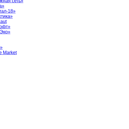
жная сеть»
а»
тал-18»
ктика»
aut
софт»
рЭко»
т»
e Market