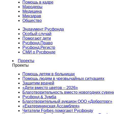
Помощь в кадре
Мародеры
Медицина
Минздрав
Общество
Эндаумент Русфонда
Особый случай
Помогают дети
Русфонд.Право
Русфонд.Регистр
СМИ о Русфонде
Проекты
Проекты
Помощь детям в больницах
Помощь людям в чрезвычайных ситуациях
Защитим врачей
«Дети вместо цветов – 2026»
Благотворительность вместо новогодних сувен
Русфонд & Зумба
Благотворительный аукцион ООО «Доброторг»
«Екатерининская Ассамблея»
Читатели Forbes помогают Русфонду