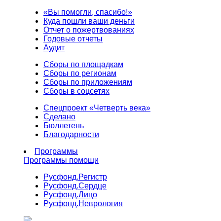
«Вы помогли, спасибо!»
Куда пошли ваши деньги
Отчет о пожертвованиях
Годовые отчеты
Аудит
Сборы по площадкам
Сборы по регионам
Сборы по приложениям
Сборы в соцсетях
Спецпроект «Четверть века»
Сделано
Бюллетень
Благодарности
Программы
Программы помощи
Русфонд.
Регистр
Русфонд.
Сердце
Русфонд.
Лицо
Русфонд.
Неврология