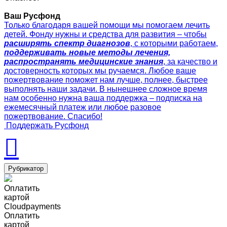
Ваш Русфонд
Только благодаря вашей помощи мы помогаем лечить
детей. Фонду нужны и средства для развития – чтобы
расширять спектр диагнозов
, с которыми работаем,
поддерживать новые методы лечения,
распространять медицинские знания
, за качество и
достоверность которых мы ручаемся. Любое ваше
пожертвование поможет нам лучше, полнее, быстрее
выполнять наши задачи. В нынешнее сложное время
нам особенно нужна ваша поддержка – подписка на
ежемесячный платеж или любое разовое
пожертвование. Спасибо!
Поддержать Русфонд
Рубрикатор
Оплатить
картой
Cloudpayments
Оплатить
картой