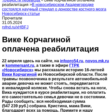
Трудности перевода
<
Вике Корчагиной оплачена
реабилитация
>
В новосибирском Академгородке
состоялся научный стендап о донорстве костного мозга
Новосибирск-статьи
Прочитали
31.05.2024
rsfnd.ru/xHBFJ
Вике Корчагиной
оплачена реабилитация
22 апреля здесь на сайте, на
infopro54.ru
,
novos.mk.ru
и
kommersant.ru
, а также в эфире
ГТРК
«Новосибирск»
мы рассказали историю 16-летней
Вики Корчагиной
из Новосибирской области. После
травмы позвоночника в результате автомобильной
аварии девочка не может стоять, передвигается
в инвалидной коляске. Чтобы снова встать на ноги,
Вика нуждается в курсе реабилитации, но оплатить
его самостоятельно семья девочки не в состоянии.
Рады сообщить: вся необходимая сумма
(547 239 руб.) собрана. Кристина, мама Вики,
благодарит всех за помощь. Примите и нашу