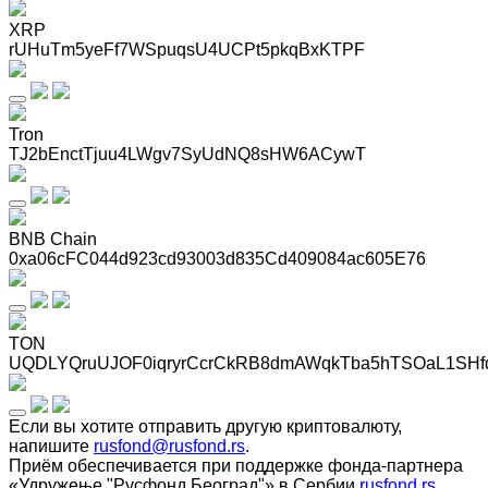
XRP
rUHuTm5yeFf7WSpuqsU4UCPt5pkqBxKTPF
Tron
TJ2bEnctTjuu4LWgv7SyUdNQ8sHW6ACywT
BNB Chain
0xa06cFC044d923cd93003d835Cd409084ac605E76
TON
UQDLYQruUJOF0iqryrCcrCkRB8dmAWqkTba5hTSOaL1SHf
Если вы хотите отправить другую криптовалюту,
напишите
rusfond@rusfond.rs
.
Приём обеспечивается при поддержке фонда-партнера
«Удружење "Русфонд Београд"» в Сербии
rusfond.rs