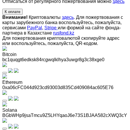
Отписаться от регулярного пожертвования можно
здесь
К оплате
Внимание!
Криптовалюты
здесь
. Для пожертвования с
карты зарубежного банка воспользуйтесь, пожалуйста,
сервисами
PayPal
,
Stripe
или формой на сайте фонда-
партнера в Казахстане
rusfond.kz
Для пожертвования криптовалютой скопируйте адрес
или воспользуйтесь, пожалуйста, QR-кодом
.
Bitcoin
bc1quqgt6edksk84rcgwqlklhya3uwgr8g3c38xge0
Ethereum
0xa06cFC044d923cd93003d835Cd409084ac605E76
Solana
BGbWHp9jsaTmcu9Z5LHYqaoJ6e73S1BJAA582cXWQ3cY