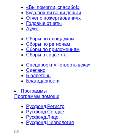
«Вы помогли, спасибо!»
Куда пошли ваши деньги
Отчет о пожертвованиях
Годовые отчеты
Аудит
Сборы по площадкам
Сборы по регионам
Сборы по приложениям
Сборы в соцсетях
Спецпроект «Четверть века»
Сделано
Бюллетень
Благодарности
Программы
Программы помощи
Русфонд.
Регистр
Русфонд.
Сердце
Русфонд.
Лицо
Русфонд.
Неврология