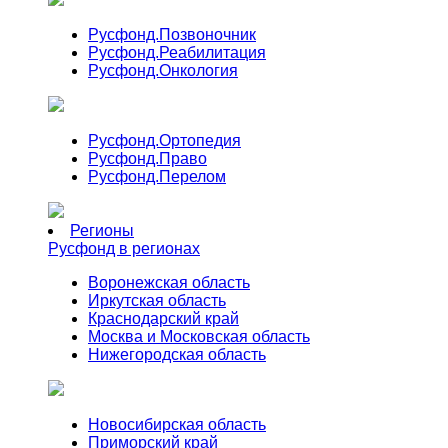
Русфонд.
Позвоночник
Русфонд.
Реабилитация
Русфонд.
Онкология
Русфонд.
Ортопедия
Русфонд.
Право
Русфонд.
Перелом
Регионы
Русфонд в регионах
Воронежская область
Иркутская область
Краснодарский край
Москва и Московская область
Нижегородская область
Новосибирская область
Приморский край