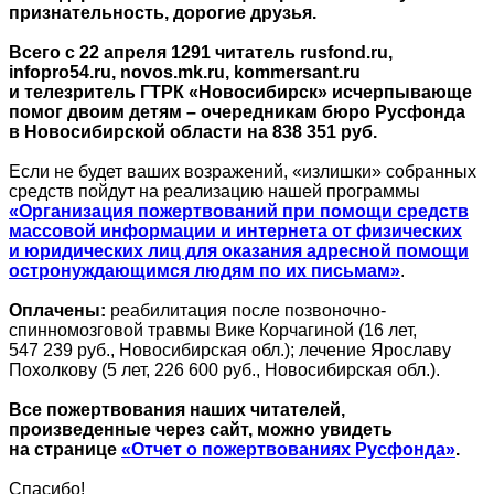
признательность, дорогие друзья.
Всего с 22 апреля 1291 читатель rusfond.ru,
infopro54.ru, novos.mk.ru, kommersant.ru
и телезритель ГТРК «Новосибирск» исчерпывающе
помог двоим детям – очередникам бюро Русфонда
в Новосибирской области на 838 351 руб.
Если не будет ваших возражений, «излишки» собранных
средств пойдут на реализацию нашей программы
«Организация пожертвований при помощи средств
массовой информации и интернета от физических
и юридических лиц для оказания адресной помощи
остронуждающимся людям по их письмам»
.
Оплачены:
реабилитация после позвоночно-
спинномозговой травмы Вике Корчагиной (16 лет,
547 239 руб., Новосибирская обл.); лечение Ярославу
Похолкову (5 лет, 226 600 руб., Новосибирская обл.).
Все пожертвования наших читателей,
произведенные через сайт, можно увидеть
на странице
«Отчет о пожертвованиях Русфонда»
.
Спасибо!