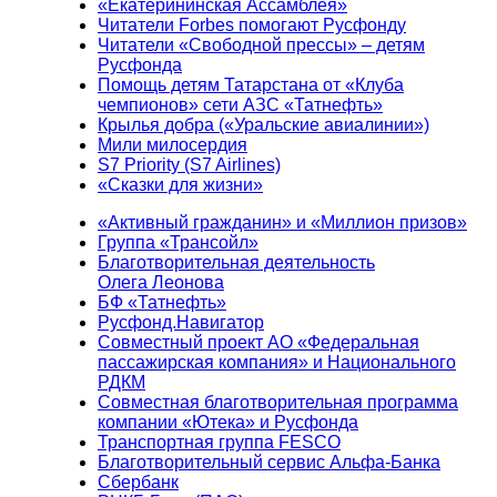
«Екатерининская Ассамблея»
Читатели Forbes помогают Русфонду
Читатели «Свободной прессы» – детям
Русфонда
Помощь детям Татарстана от «Клуба
чемпионов» сети АЗС «Татнефть»
Крылья добра («Уральские авиалинии»)
Мили милосердия
S7 Priority (S7 Airlines)
«Сказки для жизни»
«Активный гражданин» и «Миллион призов»
Группа «Трансойл»
Благотворительная деятельность
Олега Леонова
БФ «Татнефть»
Русфонд.Навигатор
Совместный проект АО «Федеральная
пассажирская компания» и Национального
РДКМ
Совместная благотворительная программа
компании «Ютека» и Русфонда
Транспортная группа FESCO
Благотворительный сервис Альфа-Банка
Сбербанк