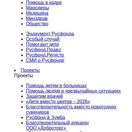
Помощь в кадре
Мародеры
Медицина
Минздрав
Общество
Эндаумент Русфонда
Особый случай
Помогают дети
Русфонд.Право
Русфонд.Регистр
СМИ о Русфонде
Проекты
Проекты
Помощь детям в больницах
Помощь людям в чрезвычайных ситуациях
Защитим врачей
«Дети вместо цветов – 2026»
Благотворительность вместо новогодних
сувениров
Русфонд & Зумба
Благотворительный аукцион
ООО «Доброторг»