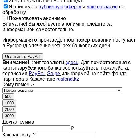
Хочу получать письма от фонда
Я принимаю
публичную оферту
и
даю согласие
на
обработку
Пожертвовать анонимно
Внимание! Вы жертвуете анонимно, следите за
информацией самостоятельно.
Информация о произведенном пожертвовании поступает
в Русфонд в течение четырех банковских дней.
Оплатить с PayPal
Внимание!
Криптовалюты
здесь
. Для пожертвования с
карты зарубежного банка воспользуйтесь, пожалуйста,
сервисами
PayPal
,
Stripe
или формой на сайте фонда-
партнера в Казахстане
rusfond.kz
Кому помочь?
500
1000
2000
3000
Другая сумма
₽
Как вас зовут?