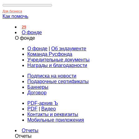
Для бизнеса
Как помочь
29
О фонде
О фонде
О фонде
|
Об эндаументе
Команда Русфонда
Учредительные документы
Награды и благодарности
Подписка на новости
Подарочные сертификаты
Баннеры
Договор
PDF-архив Ъ
PDF
|
Видео
Контакты и реквизиты
Мобильные приложения
Отчеты
Отчеты