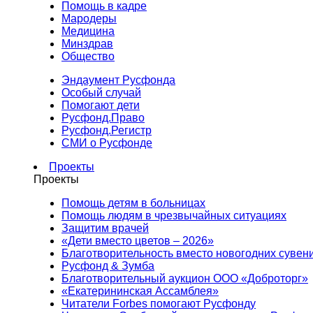
Помощь в кадре
Мародеры
Медицина
Минздрав
Общество
Эндаумент Русфонда
Особый случай
Помогают дети
Русфонд.Право
Русфонд.Регистр
СМИ о Русфонде
Проекты
Проекты
Помощь детям в больницах
Помощь людям в чрезвычайных ситуациях
Защитим врачей
«Дети вместо цветов – 2026»
Благотворительность вместо новогодних сувен
Русфонд & Зумба
Благотворительный аукцион ООО «Доброторг»
«Екатерининская Ассамблея»
Читатели Forbes помогают Русфонду