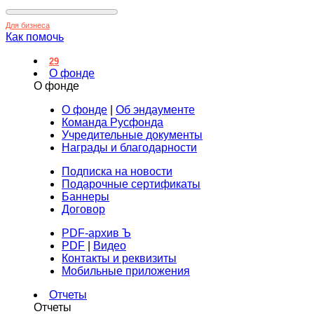
Для бизнеса
Как помочь
29
О фонде
О фонде
О фонде
|
Об эндаументе
Команда Русфонда
Учредительные документы
Награды и благодарности
Подписка на новости
Подарочные сертификаты
Баннеры
Договор
PDF-архив Ъ
PDF
|
Видео
Контакты и реквизиты
Мобильные приложения
Отчеты
Отчеты