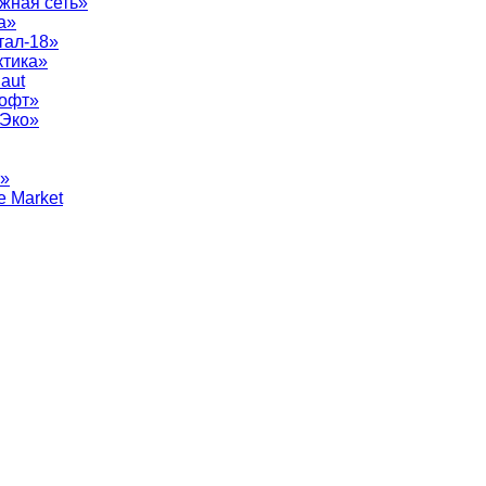
жная сеть»
а»
тал-18»
ктика»
aut
софт»
рЭко»
т»
e Market