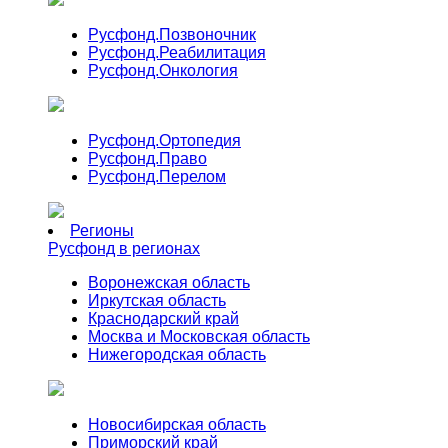
Русфонд.
Позвоночник
Русфонд.
Реабилитация
Русфонд.
Онкология
Русфонд.
Ортопедия
Русфонд.
Право
Русфонд.
Перелом
Регионы
Русфонд в регионах
Воронежская область
Иркутская область
Краснодарский край
Москва и Московская область
Нижегородская область
Новосибирская область
Приморский край