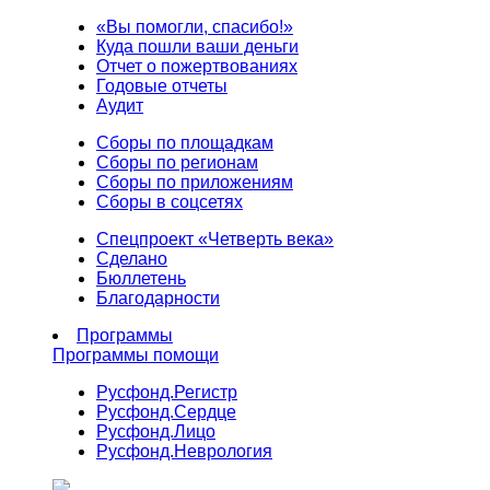
«Вы помогли, спасибо!»
Куда пошли ваши деньги
Отчет о пожертвованиях
Годовые отчеты
Аудит
Сборы по площадкам
Сборы по регионам
Сборы по приложениям
Сборы в соцсетях
Спецпроект «Четверть века»
Сделано
Бюллетень
Благодарности
Программы
Программы помощи
Русфонд.
Регистр
Русфонд.
Сердце
Русфонд.
Лицо
Русфонд.
Неврология