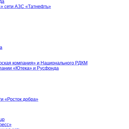
да
в» сети АЗС «Татнефть»
а
рская компания» и Национального РДКМ
пании «Ютека» и Русфонда
и «Росток добра»
up
ресс»