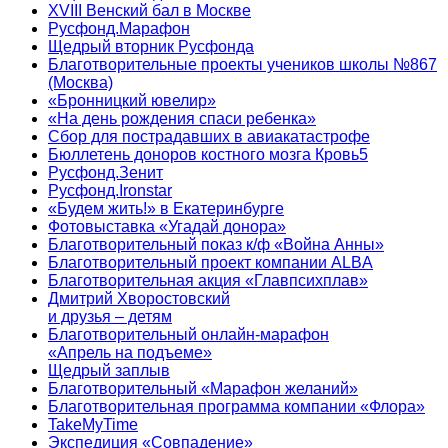
XVIII Венский бал в Москве
Русфонд.Марафон
Щедрый вторник Русфонда
Благотворительные проекты учеников школы №867
(Москва)
«Бронницкий ювелир»
«На день рождения спаси ребенка»
Сбор для пострадавших в авиакатастрофе
Бюллетень доноров костного мозга Кровь5
Русфонд.Зенит
Русфонд.Ironstar
«Будем жить!» в Екатеринбурге
Фотовыставка «Угадай донора»
Благотворительный показ к/ф «Война Анны»
Благотворительный проект компании ALBA
Благотворительная акция «Главпсихплав»
Дмитрий Хворостовский
и друзья – детям
Благотворительный онлайн‑марафон
«Апрель на подъеме»
Щедрый заплыв
Благотворительный «Марафон желаний»
Благотворительная программа компании «Флора»
TakeMyTime
Экспедиция «Совпадение»