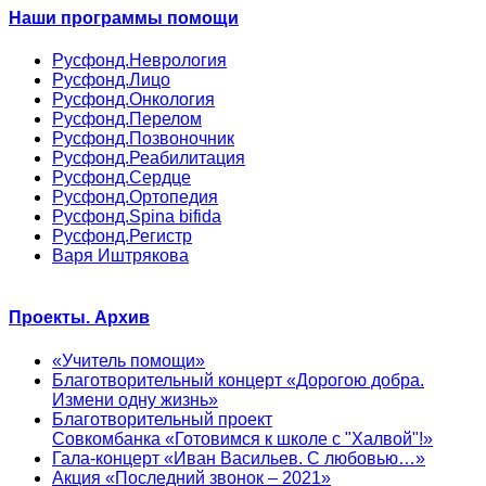
Наши программы помощи
Русфонд.Неврология
Русфонд.Лицо
Русфонд.Онкология
Русфонд.Перелом
Русфонд.Позвоночник
Русфонд.Реабилитация
Русфонд.Сердце
Русфонд.Ортопедия
Русфонд.Spina bifida
Русфонд.Регистр
Варя Иштрякова
Проекты. Архив
«Учитель помощи»
Благотворительный концерт «Дорогою добра.
Измени одну жизнь»
Благотворительный проект
Совкомбанка «Готовимся к школе с "Халвой"!»
Гала-концерт «Иван Васильев. С любовью…»
Акция «Последний звонок – 2021»