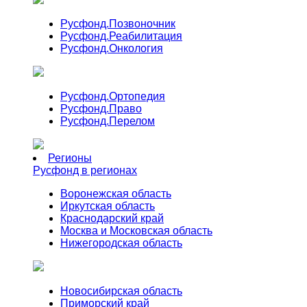
Русфонд.
Позвоночник
Русфонд.
Реабилитация
Русфонд.
Онкология
Русфонд.
Ортопедия
Русфонд.
Право
Русфонд.
Перелом
Регионы
Русфонд в регионах
Воронежская область
Иркутская область
Краснодарский край
Москва и Московская область
Нижегородская область
Новосибирская область
Приморский край