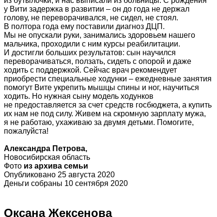
из бутылочки, и нас выписали из больницы. С рождения
у Вити задержка в развитии – он до года не держал
голову, не переворачивался, не сидел, не стоял.
В полтора года ему поставили диагноз ДЦП.
Мы не опускали руки, занимались здоровьем нашего
мальчика, проходили с ним курсы реабилитации.
И достигли больших результатов: сын научился
переворачиваться, ползать, сидеть с опорой и даже
ходить с поддержкой. Сейчас врач рекомендует
приобрести специальные ходунки – ежедневные занятия
помогут Вите укрепить мышцы спины и ног, научиться
ходить. Но нужная сыну модель ходунков
не предоставляется за счет средств госбюджета, а купить
их нам не под силу. Живем на скромную зарплату мужа,
я не работаю, ухаживаю за двумя детьми. Помогите,
пожалуйста!
Александра Петрова,
Новосибирская область
Фото
из архива семьи
Опубликовано 25 августа 2020
Деньги собраны 10 сентября 2020
Оксана Жексенова