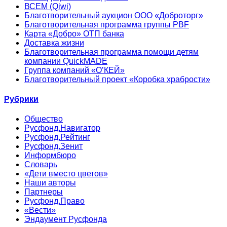
ВСЕМ (Qiwi)
Благотворительный аукцион ООО «Доброторг»
Благотворительная программа группы PBF
Карта «Добро» ОТП банка
Доставка жизни
Благотворительная программа помощи детям
компании QuickMADE
Группа компаний «О’КЕЙ»
Благотворительный проект «Коробка храбрости»
Рубрики
Общество
Русфонд.Навигатор
Русфонд.Рейтинг
Русфонд.Зенит
Информбюро
Словарь
«Дети вместо цветов»
Наши авторы
Партнеры
Русфонд.Право
«Вести»
Эндаумент Русфонда