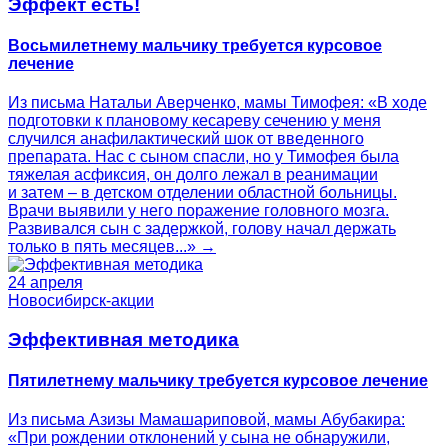
Эффект есть!
Восьмилетнему мальчику требуется курсовое
лечение
Из письма Натальи Аверченко, мамы Тимофея: «В ходе
подготовки к плановому кесареву сечению у меня
случился анафилактический шок от введенного
препарата. Нас с сыном спасли, но у Тимофея была
тяжелая асфиксия, он долго лежал в реанимации
и затем – в детском отделении областной больницы.
Врачи выявили у него поражение головного мозга.
Развивался сын с задержкой, голову начал держать
только в пять месяцев...» →
24 апреля
Новосибирск-акции
Эффективная методика
Пятилетнему мальчику требуется курсовое лечение
Из письма Азизы Мамашариповой, мамы Абубакира:
«При рождении отклонений у сына не обнаружили,