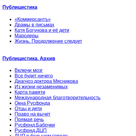
Публицистика
«Коммерсантъ»
Драмы в письмах
Катя Богунова и её дети
Мародеры
Жизнь. Продолжение следует
Публицистика. Архив
Включи мозг
Все будет ничего
Диагноз доктора Мясникова
Из жизни незаменимых
Карта памяти
Международная благотворительность
Окна Русфонда
Отцы и дети
Право на вычет
Прямая речь
Русфонд.Бабочки
Русфонд.ДЦП
ДЦП в большом городе