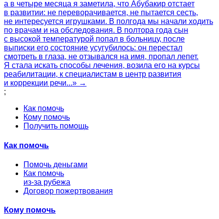
а в четыре месяца я заметила, что Абубакир отстает
в развитии: не переворачивается, не пытается сесть,
не интересуется игрушками. В полгода мы начали ходить
по врачам и на обследования. В полтора года сын
с высокой температурой попал в больницу, после
выписки его состояние усугубилось: он перестал
смотреть в глаза, не отзывался на имя, пропал лепет.
Я стала искать способы лечения, возила его на курсы
реабилитации, к специалистам в центр развития
и коррекции речи...» →
;
Как помочь
Кому помочь
Получить помощь
Как помочь
Помочь деньгами
Как помочь
из-за рубежа
Договор пожертвования
Кому помочь