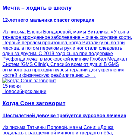
Мечта – ходить в школу
12-летнего мальчика спасет операция
Из письма Елены Бондаревой, мамы Виталика: «У сына
тяжелое врожденное заболевание – очень хрупкие кости.
Первый перелом произошел, когда Виталику было три
месяца, а потом переломы рук и ног стали следовать
один за другим. С 2018 года сына при поддержке
Русфонда лечат в московской клинике Глобал Медикал
Систем (GMS Clinic). Спасибо всем от души! В GMS
он много раз проходил курсы терапии для укрепления
костей и физическую реабилитацию...» →
15 июня
Новосибирск-акции
Когда Соня заговорит
Шестилетней девочке требуется курсовое лечение
Из письма Татьяны Поповой, мамы Сони: «Дочка
родилась с расщелиной мягкого и твердого нёба,