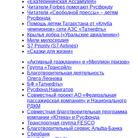
«Екатерининская Ассамблея»
Читатели Forbes помогают Русфонду
Читатели «Свободной прессы» – детям
Русфонда
Помощь детям Татарстана от «Клуба
чемпионов» сети АЗС «Татнефть»
Крылья добра («Уральские авиалинии»)
Мили милосердия
S7 Priority (S7 Airlines)
«Сказки для жизни»
«Активный гражданин» и «Миллион призов»
Группа «Трансойл»
Благотворительная деятельность
Олега Леонова
БФ «Татнефть»
Русфонд.Навигатор
Совместный проект АО «Федеральная
пассажирская компания» и Национального
РДКМ
Совместная благотворительная программа
компании «Ютека» и Русфонда
Транспортная группа FESCO
Благотворительный сервис Альфа-Банка
Сбербанк