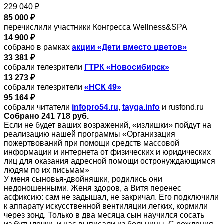
229 040 ₽
85 000 ₽
перечислили участники Конгресса Wellness&SPA
14 900 ₽
собрано в рамках
акции «Дети вместо цветов»
33 381 ₽
собрали телезрители
ГТРК «Новосибирск»
13 273 ₽
собрали телезрители
«НСК 49»
95 164 ₽
собрали читатели
infopro54.ru
,
tayga.info
и rusfond.ru
Собрано 241 718 руб.
Если не будет ваших возражений, «излишки» пойдут на
реализацию нашей программы «Организация
пожертвований при помощи средств массовой
информации и интернета от физических и юридических
лиц для оказания адресной помощи остронуждающимся
людям по их письмам»
У меня сыновья-двойняшки, родились они
недоношенными. Женя здоров, а Витя перенес
асфиксию: сам не задышал, не закричал. Его подключили
к аппарату искусственной вентиляции легких, кормили
через зонд. Только в два месяца сын научился сосать