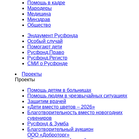
Помощь в кадре
Мародеры
Медицина
Минздрав
Общество
Эндаумент Русфонда
Особый случай
Помогают дети
Русфонд.Право
Русфонд.Регистр
СМИ о Русфонде
Проекты
Проекты
Помощь детям в больницах
Помощь людям в чрезвычайных ситуациях
Защитим врачей
«Дети вместо цветов – 2026»
Благотворительность вместо новогодних
сувениров
Русфонд & Зумба
Благотворительный аукцион
ООО «Доброторг»