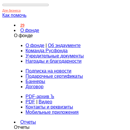
Для бизнеса
Как помочь
29
О фонде
О фонде
О фонде
|
Об эндаументе
Команда Русфонда
Учредительные документы
Награды и благодарности
Подписка на новости
Подарочные сертификаты
Баннеры
Договор
PDF-архив Ъ
PDF
|
Видео
Контакты и реквизиты
Мобильные приложения
Отчеты
Отчеты