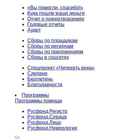
«Вы помогли, спасибо!»
Куда пошли ваши деньги
Отчет о пожертвованиях
Годовые отчеты
Аудит
Сборы по площадкам
Сборы по регионам
Сборы по приложениям
Сборы в соцсетях
Спецпроект «Четверть века»
Сделано
Бюллетень
Благодарности
Программы
Программы помощи
Русфонд.
Регистр
Русфонд.
Сердце
Русфонд.
Лицо
Русфонд.
Неврология