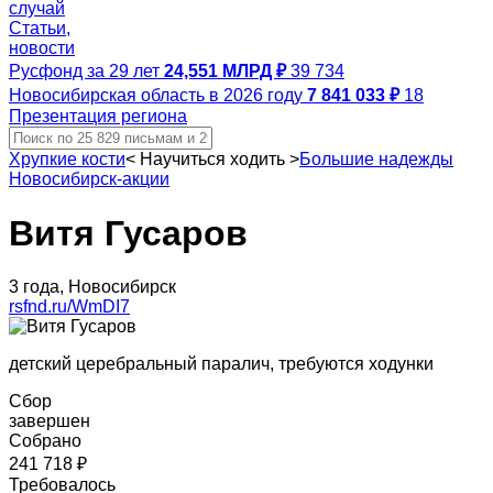
случай
Статьи,
новости
Русфонд за 29 лет
24,551 МЛРД ₽
39 734
Новосибирская область в 2026 году
7 841 033 ₽
18
Презентация региона
Хрупкие кости
<
Научиться ходить
>
Большие надежды
Новосибирск-акции
Витя Гусаров
3 года, Новосибирск
rsfnd.ru/WmDI7
детский церебральный паралич, требуются ходунки
Сбор
завершен
Собрано
241 718 ₽
Требовалось