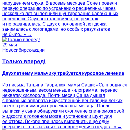
нарушением слуха. В восемь месяцев Соне провели
первую операцию по устранению расщелины, через
несколько лет выполнили шунтирование барабанных
перепонок. Слух восстановился, но речь так
и не развивалась. С двух с половиной лет дочка
занималась с логопедами, но особых результатов
не было...» →
29 мая
Новосибирск-акции
Только вперед!
Двухлетнему мальчику требуется курсовое лечение
Из письма Татьяна Гаврилюк, мамы Саши: «Сын родился
недоношенным, весом меньше килограмма, перенес
нехватку кислорода. Почти месяц Саша дышал
с помощью аппарата искусственной вентиляции легких,
всего в реанимации пролежал два месяца. После
выписки у сына обнаружили скопление спинномозговой
жидкости в головном мозге и установили шунт для
ее оттока. Вскоре пришлось выполнить еще одну
операцию – на глазах из-за повреждения сосудов...» →