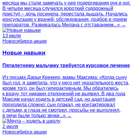
месяца мы стали замечать у нее подергивания рук и ног.
В четыре месяца случился короткий судорожный
приступ – дочь посинела, перестала дышать. Начались
консультации у врачей, обследования, подбор и прием
препаратов. Развивалась Милана с отставанием...» →
13 июля
Новосибирск-акции
Новые навыки
Пятилетнему мальчику требуется курсовое лечение
Из письма Дарьи Креккер, мамы Максима: «Когда сыну
был год, я заметила, что у него нет указательного жеста,
кроме того, он был гиперактивным. Мы обратились
к врачу, тот никаких отклонений не выявил. В два года
Максим начал ходить в детский сад, но адаптация
проходила сложно: сын плакал, не контактировал
с детьми, в глаза не смотрел, просьбы не выполнял,
в речи были только звуки...» →
2 июля
Новосибирск-акции