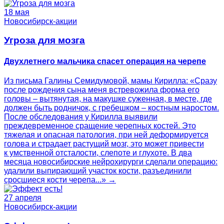
18 мая
Новосибирск-акции
Угроза для мозга
Двухлетнего мальчика спасет операция на черепе
Из письма Галины Семидумовой, мамы Кирилла: «Сразу
после рождения сына меня встревожила форма его
головы – вытянутая, на макушке суженная, в месте, где
должен быть родничок, с гребешком – костным наростом.
После обследования у Кирилла выявили
преждевременное сращение черепных костей. Это
тяжелая и опасная патология, при ней деформируется
голова и страдает растущий мозг, это может привести
к умственной отсталости, слепоте и глухоте. В два
месяца новосибирские нейрохирурги сделали операцию:
удалили выпирающий участок кости, разъединили
сросшиеся кости черепа...» →
27 апреля
Новосибирск-акции