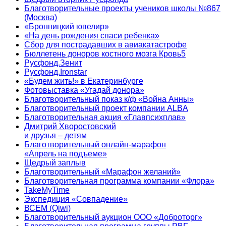
Благотворительные проекты учеников школы №867
(Москва)
«Бронницкий ювелир»
«На день рождения спаси ребенка»
Сбор для пострадавших в авиакатастрофе
Бюллетень доноров костного мозга Кровь5
Русфонд.Зенит
Русфонд.Ironstar
«Будем жить!» в Екатеринбурге
Фотовыставка «Угадай донора»
Благотворительный показ к/ф «Война Анны»
Благотворительный проект компании ALBA
Благотворительная акция «Главпсихплав»
Дмитрий Хворостовский
и друзья – детям
Благотворительный онлайн‑марафон
«Апрель на подъеме»
Щедрый заплыв
Благотворительный «Марафон желаний»
Благотворительная программа компании «Флора»
TakeMyTime
Экспедиция «Совпадение»
ВСЕМ (Qiwi)
Благотворительный аукцион ООО «Доброторг»