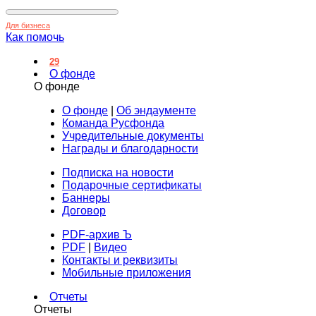
Для бизнеса
Как помочь
29
О фонде
О фонде
О фонде
|
Об эндаументе
Команда Русфонда
Учредительные документы
Награды и благодарности
Подписка на новости
Подарочные сертификаты
Баннеры
Договор
PDF-архив Ъ
PDF
|
Видео
Контакты и реквизиты
Мобильные приложения
Отчеты
Отчеты