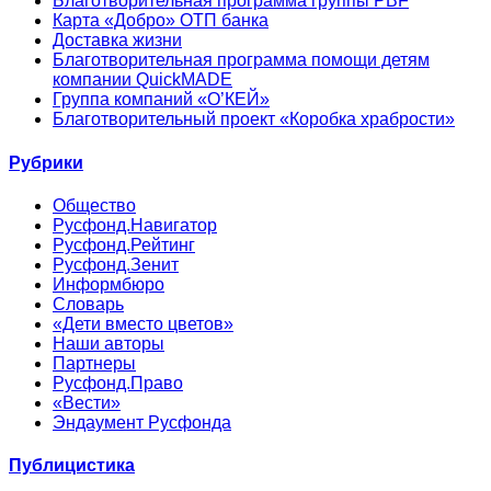
Благотворительная программа группы PBF
Карта «Добро» ОТП банка
Доставка жизни
Благотворительная программа помощи детям
компании QuickMADE
Группа компаний «О’КЕЙ»
Благотворительный проект «Коробка храбрости»
Рубрики
Общество
Русфонд.Навигатор
Русфонд.Рейтинг
Русфонд.Зенит
Информбюро
Словарь
«Дети вместо цветов»
Наши авторы
Партнеры
Русфонд.Право
«Вести»
Эндаумент Русфонда
Публицистика