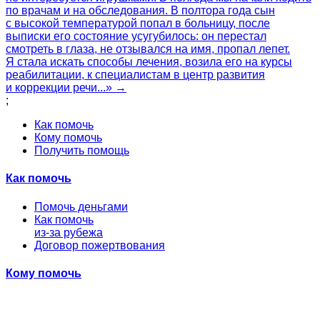
по врачам и на обследования. В полтора года сын
с высокой температурой попал в больницу, после
выписки его состояние усугубилось: он перестал
смотреть в глаза, не отзывался на имя, пропал лепет.
Я стала искать способы лечения, возила его на курсы
реабилитации, к специалистам в центр развития
и коррекции речи...» →
;
Как помочь
Кому помочь
Получить помощь
Как помочь
Помочь деньгами
Как помочь
из-за рубежа
Договор пожертвования
Кому помочь