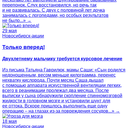
перепонок. Слух восстановился, но речь так
и не развивалась. С двух с половиной лет дочка
занималась с логопедами, но особых результатов
не было...» →
29 мая
Новосибирск-акции
Только вперед!
Двухлетнему мальчику требуется курсовое лечение
Из письма Татьяна Гаврилюк, мамы Саши: «Сын родился
недоношенным, весом меньше килограмма, перенес
нехватку кислорода. Почти месяц Саша дышал
с помощью аппарата искусственной вентиляции легких,
всего в реанимации пролежал два месяца. После
выписки у сына обнаружили скопление спинномозговой
жидкости в головном мозге и установили шунт для
ее оттока. Вскоре пришлось выполнить еще одну
операцию – на глазах из-за повреждения сосудов...» →
18 мая
Новосибирск-акции