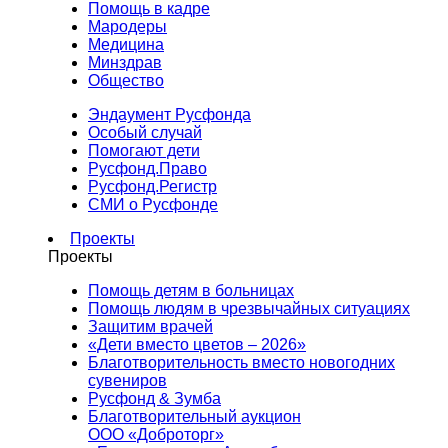
Помощь в кадре
Мародеры
Медицина
Минздрав
Общество
Эндаумент Русфонда
Особый случай
Помогают дети
Русфонд.Право
Русфонд.Регистр
СМИ о Русфонде
Проекты
Проекты
Помощь детям в больницах
Помощь людям в чрезвычайных ситуациях
Защитим врачей
«Дети вместо цветов – 2026»
Благотворительность вместо новогодних
сувениров
Русфонд & Зумба
Благотворительный аукцион
ООО «Доброторг»