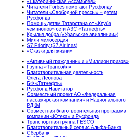
«Екатерининская Ассамблея»
Читатели Forbes помогают Русфонду
Читатели «Свободной прессы» – детям
Русфонда
Помощь детям Татарстана от «Клуба
чемпионов» сети АЗС «Татнефть»
Крылья добра («Уральские авиалинии»)
Мили милосердия
S7 Priority (S7 Airlines)
«Сказки для жизни»
«Активный гражданин» и «Миллион призов»
Группа «Трансойл»
Благотворительная деятельность
Олега Леонова
БФ «Татнефть»
Русфонд.Навигатор
Совместный проект АО «Федеральная
пассажирская компания» и Национального
РДКМ
Совместная благотворительная программа
компании «Ютека» и Русфонда
Транспортная группа FESCO
Благотворительный сервис Альфа-Банка
Сбербанк