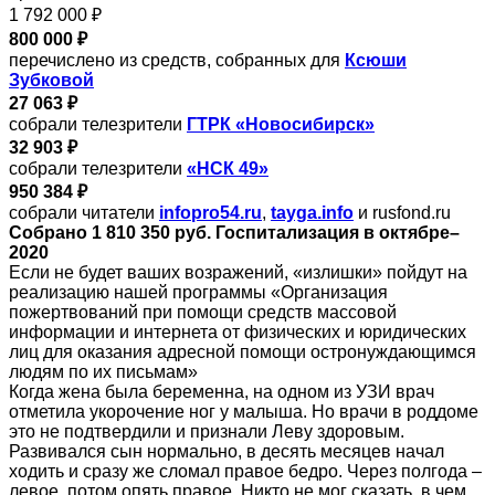
1 792 000 ₽
800 000 ₽
перечислено из средств, собранных для
Ксюши
Зубковой
27 063 ₽
собрали телезрители
ГТРК «Новосибирск»
32 903 ₽
собрали телезрители
«НСК 49»
950 384 ₽
собрали читатели
infopro54.ru
,
tayga.info
и rusfond.ru
Собрано 1 810 350 руб. Госпитализация в октябре–
2020
Если не будет ваших возражений, «излишки» пойдут на
реализацию нашей программы «Организация
пожертвований при помощи средств массовой
информации и интернета от физических и юридических
лиц для оказания адресной помощи остронуждающимся
людям по их письмам»
Когда жена была беременна, на одном из УЗИ врач
отметила укорочение ног у малыша. Но врачи в роддоме
это не подтвердили и признали Леву здоровым.
Развивался сын нормально, в десять месяцев начал
ходить и сразу же сломал правое бедро. Через полгода –
левое, потом опять правое. Никто не мог сказать, в чем