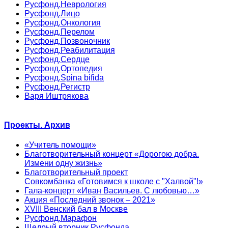
Русфонд.Неврология
Русфонд.Лицо
Русфонд.Онкология
Русфонд.Перелом
Русфонд.Позвоночник
Русфонд.Реабилитация
Русфонд.Сердце
Русфонд.Ортопедия
Русфонд.Spina bifida
Русфонд.Регистр
Варя Иштрякова
Проекты. Архив
«Учитель помощи»
Благотворительный концерт «Дорогою добра.
Измени одну жизнь»
Благотворительный проект
Совкомбанка «Готовимся к школе с "Халвой"!»
Гала-концерт «Иван Васильев. С любовью…»
Акция «Последний звонок – 2021»
XVIII Венский бал в Москве
Русфонд.Марафон
Щедрый вторник Русфонда