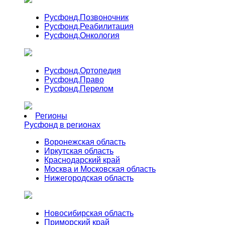
Русфонд.
Позвоночник
Русфонд.
Реабилитация
Русфонд.
Онкология
Русфонд.
Ортопедия
Русфонд.
Право
Русфонд.
Перелом
Регионы
Русфонд в регионах
Воронежская область
Иркутская область
Краснодарский край
Москва и Московская область
Нижегородская область
Новосибирская область
Приморский край