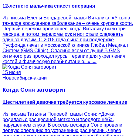
12-летнего мальчика спасет операция
Из письма Елены Бондаревой, мамы Виталика: «У сына
тяжелое врожденное заболевание – очень хрупкие кости.
Первый перелом произошел, когда Виталику было три
месяца, а потом переломы рук и ног стали следовать
один за другим. С 2018 года сына при поддержке
Русфонда лечат в московской клинике Глобал Медикал
Систем (GMS Clinic). Спасибо всем от души! В GMS
он много раз проходил курсы терапии для укрепления
костей и физическую реабилитацию...» →
15 июня
Новосибирск-акции
Когда Соня заговорит
Шестилетней девочке требуется курсовое лечение
Из письма Татьяны Поповой, мамы Сони: «Дочка
родилась с расщелиной мягкого и твердого нёба,
нарушением слуха. В восемь месяцев Соне провели
первую операцию по устранению расщелины, через
несколько лет выполнили шунтирование барабанных