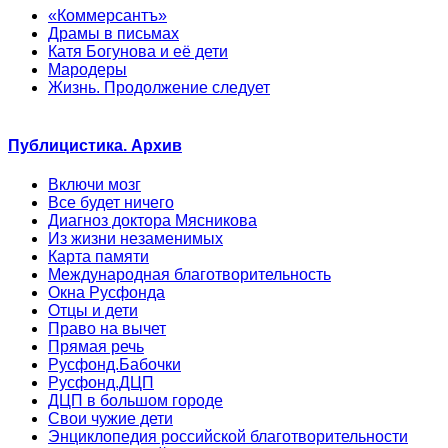
«Коммерсантъ»
Драмы в письмах
Катя Богунова и её дети
Мародеры
Жизнь. Продолжение следует
Публицистика. Архив
Включи мозг
Все будет ничего
Диагноз доктора Мясникова
Из жизни незаменимых
Карта памяти
Международная благотворительность
Окна Русфонда
Отцы и дети
Право на вычет
Прямая речь
Русфонд.Бабочки
Русфонд.ДЦП
ДЦП в большом городе
Свои чужие дети
Энциклопедия российской благотворительности