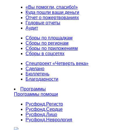
«Вы помогли, спасибо!»
Куда пошли ваши деньги
Отчет о пожертвованиях
Годовые отчеты
Аудит
Сборы по площадкам
Сборы по регионам
Сборы по приложениям
Сборы в соцсетях
Спецпроект «Четверть века»
Сделано
Бюллетень
Благодарности
Программы
Программы помощи
Русфонд.
Регистр
Русфонд.
Сердце
Русфонд.
Лицо
Русфонд.
Неврология