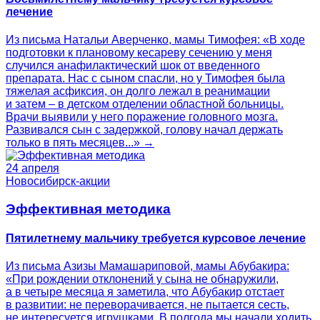
лечение
Из письма Натальи Аверченко, мамы Тимофея: «В ходе
подготовки к плановому кесареву сечению у меня
случился анафилактический шок от введенного
препарата. Нас с сыном спасли, но у Тимофея была
тяжелая асфиксия, он долго лежал в реанимации
и затем – в детском отделении областной больницы.
Врачи выявили у него поражение головного мозга.
Развивался сын с задержкой, голову начал держать
только в пять месяцев...» →
24 апреля
Новосибирск-акции
Эффективная методика
Пятилетнему мальчику требуется курсовое лечение
Из письма Азизы Мамашариповой, мамы Абубакира:
«При рождении отклонений у сына не обнаружили,
а в четыре месяца я заметила, что Абубакир отстает
в развитии: не переворачивается, не пытается сесть,
не интересуется игрушками. В полгода мы начали ходить