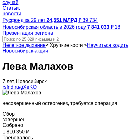
случай
Статьи,
новости
Русфонд за 29 лет
24,551 МЛРД ₽
39 734
Новосибирская область в 2026 году
7 841 033 ₽
18
Презентация региона
Нелегкое дыхание
<
Хрупкие кости
>
Научиться ходить
Новосибирск-акции
Лева Малахов
7 лет, Новосибирск
rsfnd.ru/gXeKO
несовершенный остеогенез, требуется операция
Сбор
завершен
Собрано
1 810 350 ₽
Требовалось