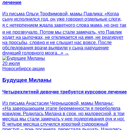
лечение
Из письма Ольги Трофимовой, мамы Павлика: «Когда
сыну исполнился год, он уже говорил отдельные слоги,
я с нетерпением ждала заветного слова мама, но оно так
и не прозвучало. Потом мы стали замечать, что Павлик
ходит на цыпочках, не откликается на имя, не реагирует
на просьбы, словно и не слышит нас вовсе. После
обследования врачи выявили у сына нарушение
функций головного мозга...» →
20 июля
Новосибирск-акции
Будущее Миланы
Четырехлетней девочке требуется курсовое лечение
Из письма Анастасии Чернышовой, мамы Миланы:
«На завершающем этапе беременности я переболела
ковидом. Родилась Милана в срок, но маловесной, в три
месяца мы стали замечать у нее подергивания рук и ног.
В четыре месяца случился короткий судорожный
приступ – дочь посинела, перестала дышать. Начались