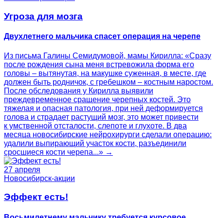
Угроза для мозга
Двухлетнего мальчика спасет операция на черепе
Из письма Галины Семидумовой, мамы Кирилла: «Сразу
после рождения сына меня встревожила форма его
головы – вытянутая, на макушке суженная, в месте, где
должен быть родничок, с гребешком – костным наростом.
После обследования у Кирилла выявили
преждевременное сращение черепных костей. Это
тяжелая и опасная патология, при ней деформируется
голова и страдает растущий мозг, это может привести
к умственной отсталости, слепоте и глухоте. В два
месяца новосибирские нейрохирурги сделали операцию:
удалили выпирающий участок кости, разъединили
сросшиеся кости черепа...» →
27 апреля
Новосибирск-акции
Эффект есть!
Восьмилетнему мальчику требуется курсовое