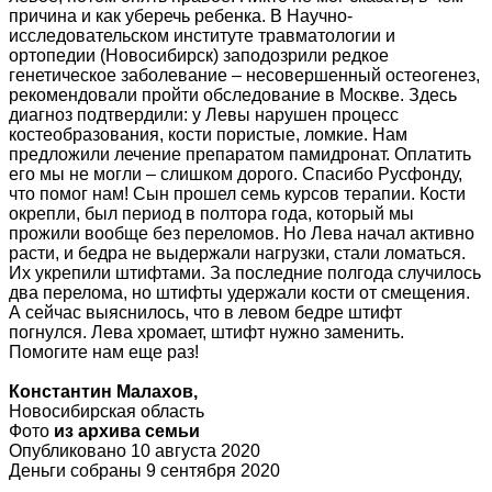
причина и как уберечь ребенка. В Научно-
исследовательском институте травматологии и
ортопедии (Новосибирск) заподозрили редкое
генетическое заболевание – несовершенный остеогенез,
рекомендовали пройти обследование в Москве. Здесь
диагноз подтвердили: у Левы нарушен процесс
костеобразования, кости пористые, ломкие. Нам
предложили лечение препаратом памидронат. Оплатить
его мы не могли – слишком дорого. Спасибо Русфонду,
что помог нам! Сын прошел семь курсов терапии. Кости
окрепли, был период в полтора года, который мы
прожили вообще без переломов. Но Лева начал активно
расти, и бедра не выдержали нагрузки, стали ломаться.
Их укрепили штифтами. За последние полгода случилось
два перелома, но штифты удержали кости от смещения.
А сейчас выяснилось, что в левом бедре штифт
погнулся. Лева хромает, штифт нужно заменить.
Помогите нам еще раз!
Константин Малахов,
Новосибирская область
Фото
из архива семьи
Опубликовано 10 августа 2020
Деньги собраны 9 сентября 2020