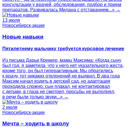
консультации у врачей, обследования, подбор и прием
препаратов. Развивалась Милана с отставанием...» →
13 июля
Новосибирск-акции
Новые навыки
Пятилетнему мальчику требуется курсовое лечение
Из письма Дарьи Креккер, мамы Максима: «Когда сыну
был год, я заметила, что у него нет указательного жеста,
кроме того, он был гиперактивным. Мы обратились
к врачу, тот никаких отклонений не выявил. В два года
Максим начал ходить в детский сад, но адаптация
проходила сложно: сын плакал, не контактировал
с детьми, в глаза не смотрел, просьбы не выполнял,
в речи были только звуки...» →
2 июля
Новосибирск-акции
Мечта – ходить в школу