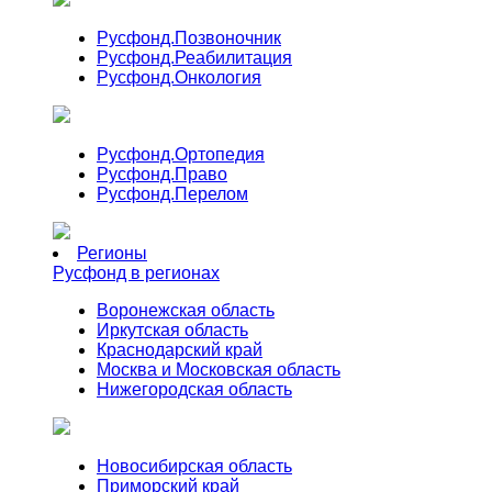
Русфонд.
Позвоночник
Русфонд.
Реабилитация
Русфонд.
Онкология
Русфонд.
Ортопедия
Русфонд.
Право
Русфонд.
Перелом
Регионы
Русфонд в регионах
Воронежская область
Иркутская область
Краснодарский край
Москва и Московская область
Нижегородская область
Новосибирская область
Приморский край