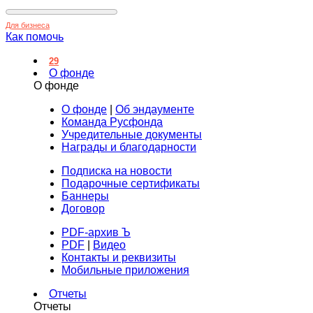
Для бизнеса
Как помочь
29
О фонде
О фонде
О фонде
|
Об эндаументе
Команда Русфонда
Учредительные документы
Награды и благодарности
Подписка на новости
Подарочные сертификаты
Баннеры
Договор
PDF-архив Ъ
PDF
|
Видео
Контакты и реквизиты
Мобильные приложения
Отчеты
Отчеты