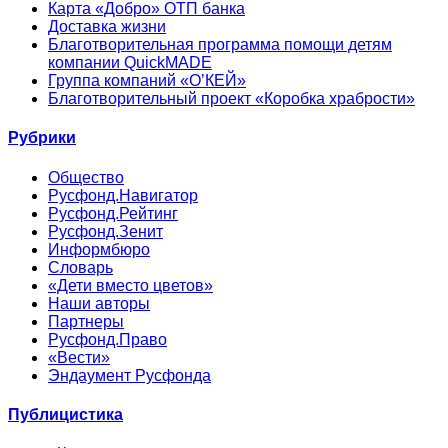
Карта «Добро» ОТП банка
Доставка жизни
Благотворительная программа помощи детям
компании QuickMADE
Группа компаний «О’КЕЙ»
Благотворительный проект «Коробка храбрости»
Рубрики
Общество
Русфонд.Навигатор
Русфонд.Рейтинг
Русфонд.Зенит
Информбюро
Словарь
«Дети вместо цветов»
Наши авторы
Партнеры
Русфонд.Право
«Вести»
Эндаумент Русфонда
Публицистика