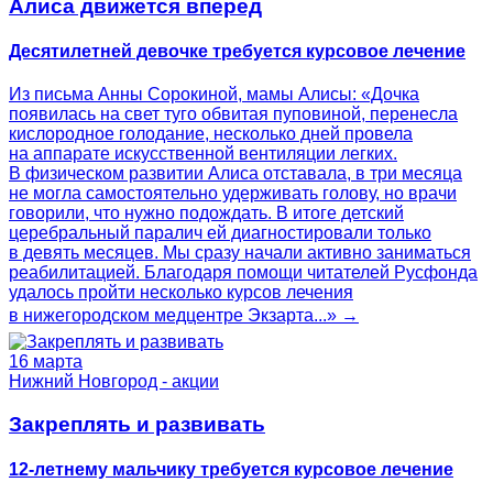
Алиса движется вперед
Десятилетней девочке требуется курсовое лечение
Из письма Анны Сорокиной, мамы Алисы: «Дочка
появилась на свет туго обвитая пуповиной, перенесла
кислородное голодание, несколько дней провела
на аппарате искусственной вентиляции легких.
В физическом развитии Алиса отставала, в три месяца
не могла самостоятельно удерживать голову, но врачи
говорили, что нужно подождать. В итоге детский
церебральный паралич ей диагностировали только
в девять месяцев. Мы сразу начали активно заниматься
реабилитацией. Благодаря помощи читателей Русфонда
удалось пройти несколько курсов лечения
в нижегородском медцентре Экзарта...» →
16 марта
Нижний Новгород - акции
Закреплять и развивать
12-летнему мальчику требуется курсовое лечение