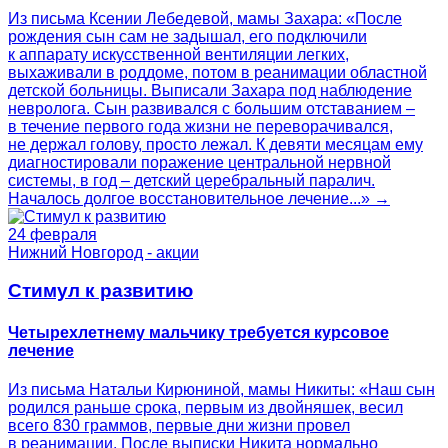
Из письма Ксении Лебедевой, мамы Захара: «После
рождения сын сам не задышал, его подключили
к аппарату искусственной вентиляции легких,
выхаживали в роддоме, потом в реанимации областной
детской больницы. Выписали Захара под наблюдение
невролога. Сын развивался с большим отставанием –
в течение первого года жизни не переворачивался,
не держал голову, просто лежал. К девяти месяцам ему
диагностировали поражение центральной нервной
системы, в год – детский церебральный паралич.
Началось долгое восстановительное лечение...» →
24 февраля
Нижний Новгород - акции
Стимул к развитию
Четырехлетнему мальчику требуется курсовое
лечение
Из письма Натальи Кирюниной, мамы Никиты: «Наш сын
родился раньше срока, первым из двойняшек, весил
всего 830 граммов, первые дни жизни провел
в реанимации. После выписки Никита нормально