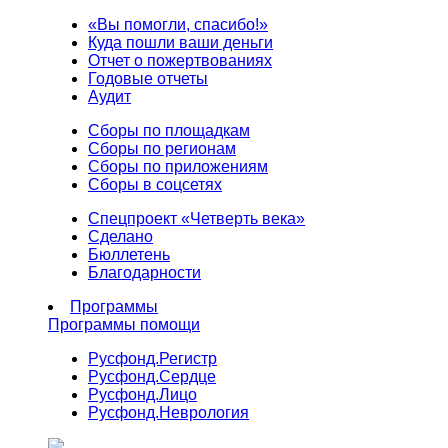
«Вы помогли, спасибо!»
Куда пошли ваши деньги
Отчет о пожертвованиях
Годовые отчеты
Аудит
Сборы по площадкам
Сборы по регионам
Сборы по приложениям
Сборы в соцсетях
Спецпроект «Четверть века»
Сделано
Бюллетень
Благодарности
Программы
Программы помощи
Русфонд.
Регистр
Русфонд.
Сердце
Русфонд.
Лицо
Русфонд.
Неврология