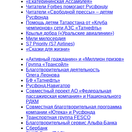
«Екатерининская Ассамблея»
Читатели Forbes помогают Русфонду
Читатели «Свободной прессы» – детям
Русфонда
Помощь детям Татарстана от «Клуба
чемпионов» сети АЗС «Татнефть»
Крылья добра («Уральские авиалинии»)
Мили милосердия
S7 Priority (S7 Airlines)
«Сказки для жизни»
«Активный гражданин» и «Миллион призов»
Группа «Трансойл»
Благотворительная деятельность
Олега Леонова
БФ «Татнефть»
Русфонд.Навигатор
Совместный проект АО «Федеральная
пассажирская компания» и Национального
РДКМ
Совместная благотворительная программа
компании «Ютека» и Русфонда
Транспортная группа FESCO
Благотворительный сервис Альфа-Банка
Сбербанк