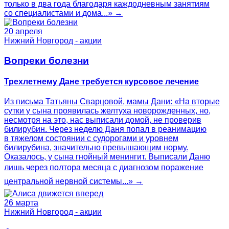
только в два года благодаря каждодневным занятиям
со специалистами и дома...» →
20 апреля
Нижний Новгород - акции
Вопреки болезни
Трехлетнему Дане требуется курсовое лечение
Из письма Татьяны Сварцовой, мамы Дани: «На вторые
сутки у сына проявилась желтуха новорожденных, но,
несмотря на это, нас выписали домой, не проверив
билирубин. Через неделю Даня попал в реанимацию
в тяжелом состоянии с судорогами и уровнем
билирубина, значительно превышающим норму.
Оказалось, у сына гнойный менингит. Выписали Даню
лишь через полтора месяца с диагнозом поражение
центральной нервной системы...» →
26 марта
Нижний Новгород - акции