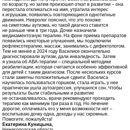
по возрасту, но затем произошел откат в развитии – она
перестала откликаться на имя, утратила интерес
к игрушкам, появились повторяющиеся однотипные
движения. Невролог пояснил, что это похоже
на симптомы аутизма, но такой диагноз ставится
не раньше чем в три года. Дочке назначили
медикаментозную терапию. На фоне приема препаратов
появились некоторые улучшения, мы подключили
рефлексотерапию, массаж, занимались с дефектологом.
Тем не менее в 2024 году Василисе окончательно
диагностировали аутизм, дали инвалидность. Затем
я узнала об АВА-терапии – специальной методике
реабилитации, которая считается особенно эффективной
для детей с таким диагнозом. После нескольких курсов
стали заметны положительные сдвиги: Василиса
научилась пользоваться горшком, стала играть, у нее
практически ушла аутоагрессия, улучшился сон. Чтобы
результаты были стабильными и развитие
не останавливалось, врачи рекомендуют проходить
терапию как минимум три раза в год. Но лечение
дорогое, оплачивать его у меня возможности нет –
воспитываю дочку одна, доходы у нас скромные.
Помогите, пожалуйста!
Екатерина Куницына,
Нижегородская область