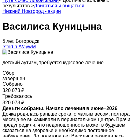
Путь к счастливой жизни
<
Достичь стабильных
результатов
>
Двигаться и общаться
Нижний Новгород - акции
Василиса Куницына
5 лет, Богородск
rsfnd.ru/VaywM
детский аутизм, требуется курсовое лечение
Сбор
завершен
Собрано
320 073 ₽
Требовалось
320 073 ₽
Деньги собраны. Начало лечения в июне–2026
Дочка родилась раньше срока, с малым весом. полтора
месяца ее выхаживали в перинатальном центре. Врачи
предупредили, что недоношенность может в будущем
сказаться на здоровье и необходимо постоянное
наблюдение. До полутора лет Василиса развивалась