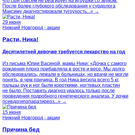
что сын совсем не реагирует на игрушки со звуком.
После более глубокого обследования у сурдолога
Максиму диагностировали тугоухость...» →
29 июня
Нижний Новгород - акции
Расти, Ника!
Десятилетней девочке требуется лекарство на год
Из письма Юлии Васиной, мамы Ники: «Дочка с самого
рождения плохо прибавляла в росте и весе. Мы долго
обследовались, лежали в больницах, но врачи не могли
понять, в чем причина. В год Ника весила всего 5 кг,
пальцы рук и ног были короткими, ногтевых пластин
не было. Поставить диагноз удалось только после
проведения подробного генетического анализа. У дочки
псевдогипопаратиреоз...» →
15 июня
Нижний Новгород - акции
Причина бед