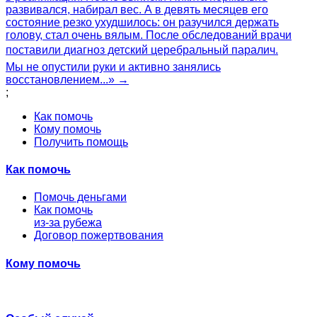
развивался, набирал вес. А в девять месяцев его
состояние резко ухудшилось: он разучился держать
голову, стал очень вялым. После обследований врачи
поставили диагноз детский церебральный паралич.
Мы не опустили руки и активно занялись
восстановлением...» →
;
Как помочь
Кому помочь
Получить помощь
Как помочь
Помочь деньгами
Как помочь
из-за рубежа
Договор пожертвования
Кому помочь