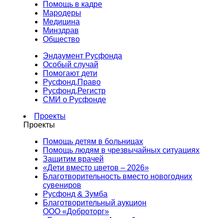
Помощь в кадре
Мародеры
Медицина
Минздрав
Общество
Эндаумент Русфонда
Особый случай
Помогают дети
Русфонд.Право
Русфонд.Регистр
СМИ о Русфонде
Проекты
Проекты
Помощь детям в больницах
Помощь людям в чрезвычайных ситуациях
Защитим врачей
«Дети вместо цветов – 2026»
Благотворительность вместо новогодних
сувениров
Русфонд & Зумба
Благотворительный аукцион
ООО «Доброторг»