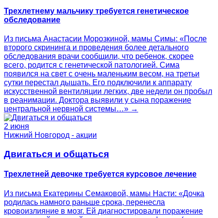
Трехлетнему мальчику требуется генетическое
обследование
Из письма Анастасии Морозкиной, мамы Симы: «После
второго скрининга и проведения более детального
обследования врачи сообщили, что ребенок, скорее
всего, родится с генетической патологией. Сима
появился на свет с очень маленьким весом, на третьи
сутки перестал дышать. Его подключили к аппарату
искусственной вентиляции легких, две недели он пробыл
в реанимации. Доктора выявили у сына поражение
центральной нервной системы…» →
2 июня
Нижний Новгород - акции
Двигаться и общаться
Трехлетней девочке требуется курсовое лечение
Из письма Екатерины Семаковой, мамы Насти: «Дочка
родилась намного раньше срока, перенесла
кровоизлияние в мозг. Ей диагностировали поражение