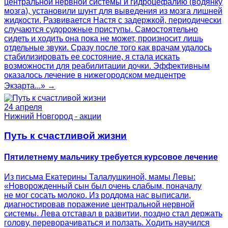
центральной нервной системы и гидроцефалию (водянку
мозга), установили шунт для выведения из мозга лишней
жидкости. Развивается Настя с задержкой, периодически
случаются судорожные приступы. Самостоятельно
сидеть и ходить она пока не может, произносит лишь
отдельные звуки. Сразу после того как врачам удалось
стабилизировать ее состояние, я стала искать
возможности для реабилитации дочки. Эффективным
оказалось лечение в нижегородском медцентре
Экзарта...» →
24 апреля
Нижний Новгород - акции
Путь к счастливой жизни
Пятилетнему мальчику требуется курсовое лечение
Из письма Екатерины Талалушкиной, мамы Левы:
«Новорожденный сын был очень слабым, поначалу
не мог сосать молоко. Из роддома нас выписали,
диагностировав поражение центральной нервной
системы. Лева отставал в развитии, поздно стал держать
голову, переворачиваться и ползать. Ходить научился