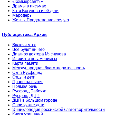
«Коммерсантъ»
Драмы в письмах
Катя Богунова и её дети
Мародеры
Жизнь. Продолжение следует
Публицистика. Архив
Включи мозг
Все будет ничего
Диагноз доктора Мясникова
Из жизни незаменимых
Карта памяти
Международная благотворительность
Окна Русфонда
Отцы и дети
Право на вычет
Прямая речь
Русфонд.Бабочки
Русфонд.ДЦП
ДЦП в большом городе
Свои чужие дети
Энциклопедия российской благотворительности
Книга утешений