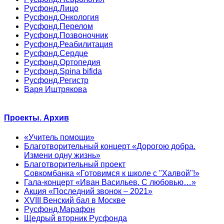
Русфонд.Лицо
Русфонд.Онкология
Русфонд.Перелом
Русфонд.Позвоночник
Русфонд.Реабилитация
Русфонд.Сердце
Русфонд.Ортопедия
Русфонд.Spina bifida
Русфонд.Регистр
Варя Иштрякова
Проекты. Архив
«Учитель помощи»
Благотворительный концерт «Дорогою добра.
Измени одну жизнь»
Благотворительный проект
Совкомбанка «Готовимся к школе с "Халвой"!»
Гала-концерт «Иван Васильев. С любовью…»
Акция «Последний звонок – 2021»
XVIII Венский бал в Москве
Русфонд.Марафон
Щедрый вторник Русфонда