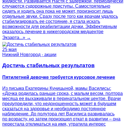
жидкости. Развивается Настя с задержкой, периодически
случаются судорожные приступы. Самостоятельно
сидеть и ходить она пока не может, произносит лишь
отдельные звуки. Сразу после того как врачам удалось
стабилизировать ее состояние, я стала искать
возможности для реабилитации дочки. Эффективным
оказалось лечение в нижегородском медцентре
Экзарта...» →
25 мая
Нижний Новгород - акции
Достичь стабильных результатов
Пятилетней девочке требуется курсовое лечение
Из письма Екатерины Куницыной, мамы Василисы:
«Дочка родилась раньше срока, с малым весом. полтора
месяца ее выхаживали в перинатальном центре. Врачи
предупредили, что недоношенность может в будущем
сказаться на здоровье и необходимо постоянное
наблюдение. До полутора лет Василиса развивалась
по возрасту, но затем произошел откат в развитии – она
перестала откликаться на имя, утратила интерес