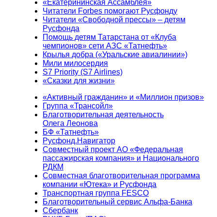
«Екатерининская Ассамблея»
Читатели Forbes помогают Русфонду
Читатели «Свободной прессы» – детям
Русфонда
Помощь детям Татарстана от «Клуба
чемпионов» сети АЗС «Татнефть»
Крылья добра («Уральские авиалинии»)
Мили милосердия
S7 Priority (S7 Airlines)
«Сказки для жизни»
«Активный гражданин» и «Миллион призов»
Группа «Трансойл»
Благотворительная деятельность
Олега Леонова
БФ «Татнефть»
Русфонд.Навигатор
Совместный проект АО «Федеральная
пассажирская компания» и Национального
РДКМ
Совместная благотворительная программа
компании «Ютека» и Русфонда
Транспортная группа FESCO
Благотворительный сервис Альфа-Банка
Сбербанк