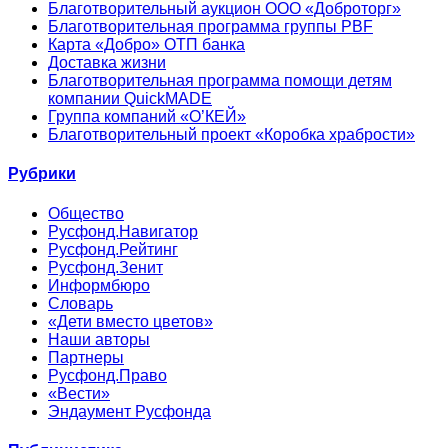
Благотворительный аукцион ООО «Доброторг»
Благотворительная программа группы PBF
Карта «Добро» ОТП банка
Доставка жизни
Благотворительная программа помощи детям
компании QuickMADE
Группа компаний «О’КЕЙ»
Благотворительный проект «Коробка храбрости»
Рубрики
Общество
Русфонд.Навигатор
Русфонд.Рейтинг
Русфонд.Зенит
Информбюро
Словарь
«Дети вместо цветов»
Наши авторы
Партнеры
Русфонд.Право
«Вести»
Эндаумент Русфонда