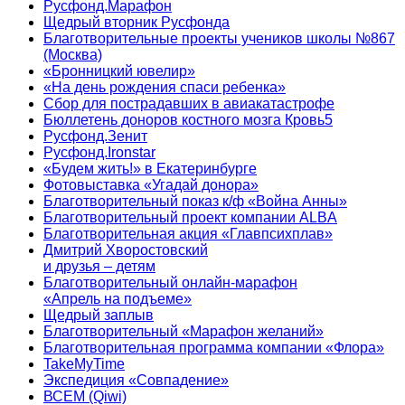
Русфонд.Марафон
Щедрый вторник Русфонда
Благотворительные проекты учеников школы №867
(Москва)
«Бронницкий ювелир»
«На день рождения спаси ребенка»
Сбор для пострадавших в авиакатастрофе
Бюллетень доноров костного мозга Кровь5
Русфонд.Зенит
Русфонд.Ironstar
«Будем жить!» в Екатеринбурге
Фотовыставка «Угадай донора»
Благотворительный показ к/ф «Война Анны»
Благотворительный проект компании ALBA
Благотворительная акция «Главпсихплав»
Дмитрий Хворостовский
и друзья – детям
Благотворительный онлайн‑марафон
«Апрель на подъеме»
Щедрый заплыв
Благотворительный «Марафон желаний»
Благотворительная программа компании «Флора»
TakeMyTime
Экспедиция «Совпадение»
ВСЕМ (Qiwi)