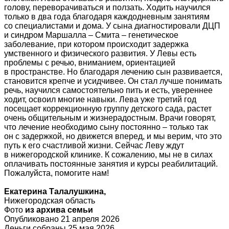
голову, переворачиваться и ползать. Ходить научился
только в два года благодаря каждодневным занятиям
со специалистами и дома. У сына диагностировали ДЦП
и синдром Маршалла – Смита – генетическое
заболевание, при котором происходит задержка
умственного и физического развития. У Левы есть
проблемы с речью, вниманием, ориентацией
в пространстве. Но благодаря лечению сын развивается,
становится крепче и усидчивее. Он стал лучше понимать
речь, научился самостоятельно пить и есть, увереннее
ходит, освоил многие навыки. Лева уже третий год
посещает коррекционную группу детского сада, растет
очень общительным и жизнерадостным. Врачи говорят,
что лечение необходимо сыну постоянно – только так
он с задержкой, но движется вперед, и мы верим, что это
путь к его счастливой жизни. Сейчас Леву ждут
в нижегородской клинике. К сожалению, мы не в силах
оплачивать постоянные занятия и курсы реабилитаций.
Пожалуйста, помогите нам!
Екатерина Талалушкина,
Нижегородская область
Фото
из архива семьи
Опубликовано 21 апреля 2026
Деньги собраны 25 мая 2026