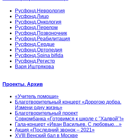
Русфонд.Неврология
Русфонд.Лицо
Русфонд.Онкология
Русфонд.Перелом
Русфонд.Позвоночник
Русфонд.Реабилитация
Русфонд.Сердце
Русфонд.Ортопедия
Русфонд.Spina bifida
Русфонд.Регистр
Варя Иштрякова
Проекты. Архив
«Учитель помощи»
Благотворительный концерт «Дорогою добра.
Измени одну жизнь»
Благотворительный проект
Совкомбанка «Готовимся к школе с "Халвой"!»
Гала-концерт «Иван Васильев. С любовью…»
Акция «Последний звонок – 2021»
XVIII Венский бал в Москве