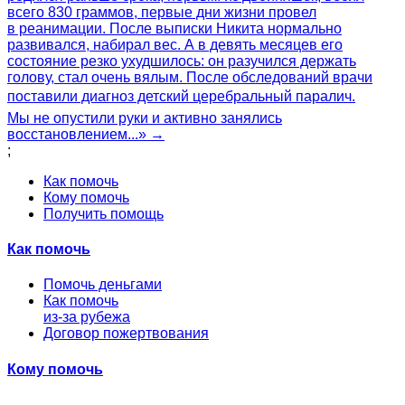
всего 830 граммов, первые дни жизни провел
в реанимации. После выписки Никита нормально
развивался, набирал вес. А в девять месяцев его
состояние резко ухудшилось: он разучился держать
голову, стал очень вялым. После обследований врачи
поставили диагноз детский церебральный паралич.
Мы не опустили руки и активно занялись
восстановлением...» →
;
Как помочь
Кому помочь
Получить помощь
Как помочь
Помочь деньгами
Как помочь
из-за рубежа
Договор пожертвования
Кому помочь