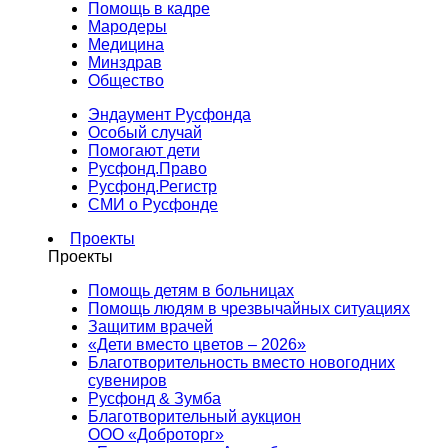
Помощь в кадре
Мародеры
Медицина
Минздрав
Общество
Эндаумент Русфонда
Особый случай
Помогают дети
Русфонд.Право
Русфонд.Регистр
СМИ о Русфонде
Проекты
Проекты
Помощь детям в больницах
Помощь людям в чрезвычайных ситуациях
Защитим врачей
«Дети вместо цветов – 2026»
Благотворительность вместо новогодних
сувениров
Русфонд & Зумба
Благотворительный аукцион
ООО «Доброторг»