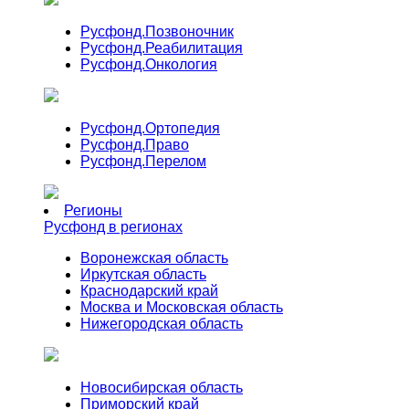
Русфонд.
Позвоночник
Русфонд.
Реабилитация
Русфонд.
Онкология
Русфонд.
Ортопедия
Русфонд.
Право
Русфонд.
Перелом
Регионы
Русфонд в регионах
Воронежская область
Иркутская область
Краснодарский край
Москва и Московская область
Нижегородская область
Новосибирская область
Приморский край