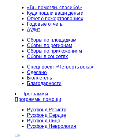
«Вы помогли, спасибо!»
Куда пошли ваши деньги
Отчет о пожертвованиях
Годовые отчеты
Аудит
Сборы по площадкам
Сборы по регионам
Сборы по приложениям
Сборы в соцсетях
Спецпроект «Четверть века»
Сделано
Бюллетень
Благодарности
Программы
Программы помощи
Русфонд.
Регистр
Русфонд.
Сердце
Русфонд.
Лицо
Русфонд.
Неврология