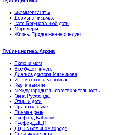
Публицистика
«Коммерсантъ»
Драмы в письмах
Катя Богунова и её дети
Мародеры
Жизнь. Продолжение следует
Публицистика. Архив
Включи мозг
Все будет ничего
Диагноз доктора Мясникова
Из жизни незаменимых
Карта памяти
Международная благотворительность
Окна Русфонда
Отцы и дети
Право на вычет
Прямая речь
Русфонд.Бабочки
Русфонд.ДЦП
ДЦП в большом городе
Свои чужие дети