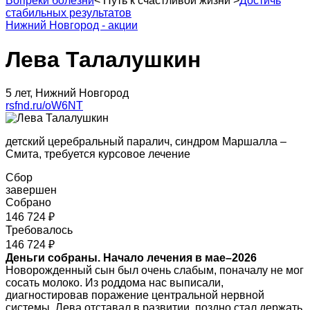
Вопреки болезни
<
Путь к счастливой жизни
>
Достичь
стабильных результатов
Нижний Новгород - акции
Лева Талалушкин
5 лет, Нижний Новгород
rsfnd.ru/oW6NT
детский церебральный паралич, синдром Маршалла –
Смита, требуется курсовое лечение
Сбор
завершен
Собрано
146 724 ₽
Требовалось
146 724 ₽
Деньги собраны. Начало лечения в мае–2026
Новорожденный сын был очень слабым, поначалу не мог
сосать молоко. Из роддома нас выписали,
диагностировав поражение центральной нервной
системы. Лева отставал в развитии, поздно стал держать