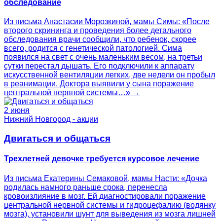
обследование
Из письма Анастасии Морозкиной, мамы Симы: «После
второго скрининга и проведения более детального
обследования врачи сообщили, что ребенок, скорее
всего, родится с генетической патологией. Сима
появился на свет с очень маленьким весом, на третьи
сутки перестал дышать. Его подключили к аппарату
искусственной вентиляции легких, две недели он пробыл
в реанимации. Доктора выявили у сына поражение
центральной нервной системы…» →
2 июня
Нижний Новгород - акции
Двигаться и общаться
Трехлетней девочке требуется курсовое лечение
Из письма Екатерины Семаковой, мамы Насти: «Дочка
родилась намного раньше срока, перенесла
кровоизлияние в мозг. Ей диагностировали поражение
центральной нервной системы и гидроцефалию (водянку
мозга), установили шунт для выведения из мозга лишней