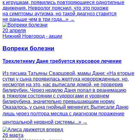
к игрушкам, появились повторяющиеся однотипные
движения. Невролог пояснил, что это похоже
на симптомы аутизма, но такой диагноз ставится
не раньше чем в три года...» →
20 апреля
Нижний Новгород - акции
Вопреки болезни
Трехлетнему Дане требуется курсовое лечение
Из письма Татьяны Сварцовой, мамы Дани: «На вторые
сутки у сына проявилась желтуха новорожденных, но,
несмотря на это, нас выписали домой, не проверив
билирубин. Через неделю Даня попал в реанимацию
в тяжелом состоянии с судорогами и уровнем
билирубина, значительно превышающим норму.
Оказалось, у сына гнойный менингит. Выписали Даню
лишь через полтора месяца с диагнозом поражение
центральной нервной системы...» →
26 марта