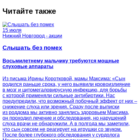
Читайте также
15 июля
Нижний Новгород - акции
Слышать без помех
Восьмилетнему мальчику требуются мощные
слуховые аппараты
Из письма Ирины Коротковой, мамы Максима: «Сын
родился раньше срока, у него выявили кровоизлияние
в мозг и цитомегаловирусную инфекцию, для борьбы
с которой применяли сильные антибиотики. Нас
предупредили, что возможный побочный эффект от них –
снижение слуха или зрения. Сразу после выписки
из роддома мы активно занялись здоровьем Максима,
он проходил лечение и обследования, но нарушений
слуха врачи не обнаружили. А в полгода мы заметили,
что сын совсем не реагирует на игрушки со звуком.
После более глубокого обследования у сурдолога