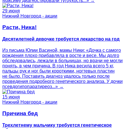
Максиму диагностировали тугоухость...» →
29 июня
Нижний Новгород - акции
Расти, Ника!
Десятилетней девочке требуется лекарство на год
Из письма Юлии Васиной, мамы Ники: «Дочка с самого
рождения плохо прибавляла в росте и весе. Мы долго
обследовались, лежали в больницах, но врачи не могли
понять, в чем причина. В год Ника весила всего 5 кг,
пальцы рук и ног были короткими, ногтевых пластин
не было. Поставить диагноз удалось только после
проведения подробного генетического анализа. У дочки
псевдогипопаратиреоз...» →
15 июня
Нижний Новгород - акции
Причина бед
Трехлетнему мальчику требуется генетическое