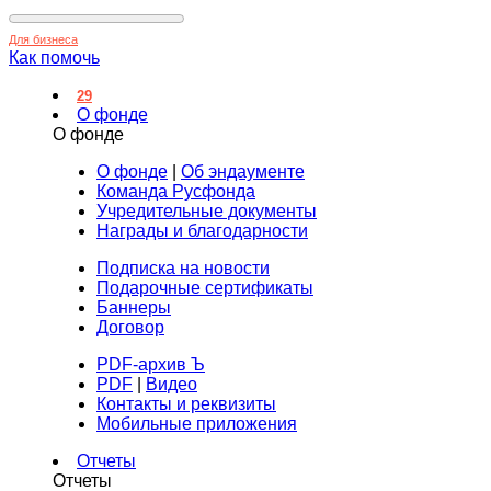
Для бизнеса
Как помочь
29
О фонде
О фонде
О фонде
|
Об эндаументе
Команда Русфонда
Учредительные документы
Награды и благодарности
Подписка на новости
Подарочные сертификаты
Баннеры
Договор
PDF-архив Ъ
PDF
|
Видео
Контакты и реквизиты
Мобильные приложения
Отчеты
Отчеты