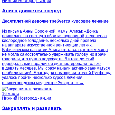
Нижний Новгород - акции
Алиса движется вперед
Десятилетней девочке требуется курсовое лечение
Из письма Анны Сорокиной, мамы Алисы: «Дочка
появилась на свет туго обвитая пуповиной, перенесла
кислородное голодание, несколько дней провела
на аппарате искусственной вентиляции легких.
В физическом развитии Алиса отставала, в три месяца
не могла самостоятельно удерживать голову, но врачи
говорили, что нужно подождать. В итоге детский
церебральный паралич ей диагностировали только
в девять месяцев. Мы сразу начали активно заниматься
реабилитацией. Благодаря помощи читателей Русфонда
удалось пройти несколько курсов лечения
в нижегородском медцентре Экзарта...» →
16 марта
Нижний Новгород - акции
Закреплять и развивать