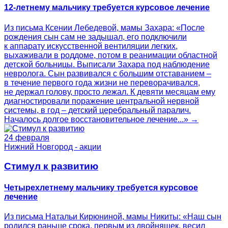
12-летнему мальчику требуется курсовое лечение
Из письма Ксении Лебедевой, мамы Захара: «После
рождения сын сам не задышал, его подключили
к аппарату искусственной вентиляции легких,
выхаживали в роддоме, потом в реанимации областной
детской больницы. Выписали Захара под наблюдение
невролога. Сын развивался с большим отставанием –
в течение первого года жизни не переворачивался,
не держал голову, просто лежал. К девяти месяцам ему
диагностировали поражение центральной нервной
системы, в год – детский церебральный паралич.
Началось долгое восстановительное лечение...» →
24 февраля
Нижний Новгород - акции
Стимул к развитию
Четырехлетнему мальчику требуется курсовое
лечение
Из письма Натальи Кирюниной, мамы Никиты: «Наш сын
родился раньше срока, первым из двойняшек, весил