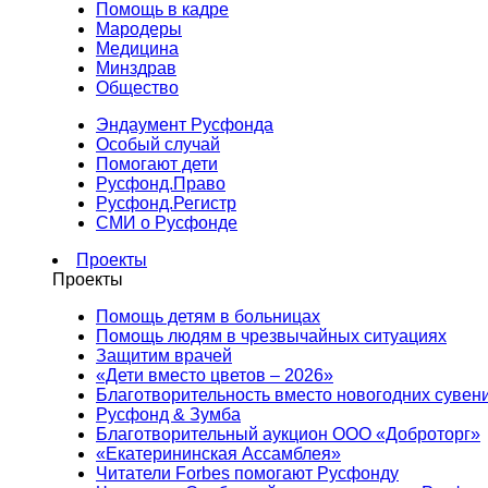
Помощь в кадре
Мародеры
Медицина
Минздрав
Общество
Эндаумент Русфонда
Особый случай
Помогают дети
Русфонд.Право
Русфонд.Регистр
СМИ о Русфонде
Проекты
Проекты
Помощь детям в больницах
Помощь людям в чрезвычайных ситуациях
Защитим врачей
«Дети вместо цветов – 2026»
Благотворительность вместо новогодних сувен
Русфонд & Зумба
Благотворительный аукцион ООО «Доброторг»
«Екатерининская Ассамблея»
Читатели Forbes помогают Русфонду