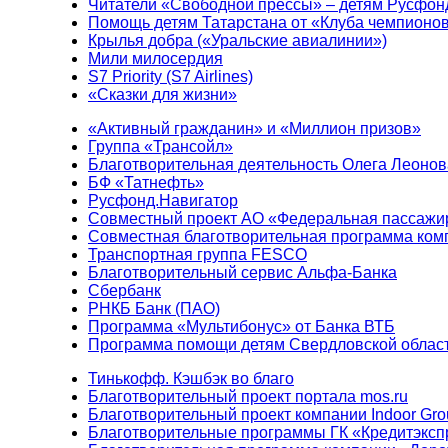
Читатели «Свободной прессы» – детям Русфон
Помощь детям Татарстана от «Клуба чемпионо
Крылья добра («Уральские авиалинии»)
Мили милосердия
S7 Priority (S7 Airlines)
«Сказки для жизни»
«Активный гражданин» и «Миллион призов»
Группа «Трансойл»
Благотворительная деятельность Олега Леонов
БФ «Татнефть»
Русфонд.Навигатор
Совместный проект АО «Федеральная пассажи
Совместная благотворительная программа ком
Транспортная группа FESCO
Благотворительный сервис Альфа-Банка
Сбербанк
РНКБ Банк (ПАО)
Программа «Мультибонус» от Банка ВТБ
Программа помощи детям Свердловской област
Тинькофф. Кэшбэк во благо
Благотворительный проект портала mos.ru
Благотворительный проект компании Indoor Gro
Благотворительные программы ГК «Кредитэксп