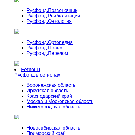
Русфонд.
Позвоночник
Русфонд.
Реабилитация
Русфонд.
Онкология
Русфонд.
Ортопедия
Русфонд.
Право
Русфонд.
Перелом
Регионы
Русфонд в регионах
Воронежская область
Иркутская область
Краснодарский край
Москва и Московская область
Нижегородская область
Новосибирская область
Приморский край