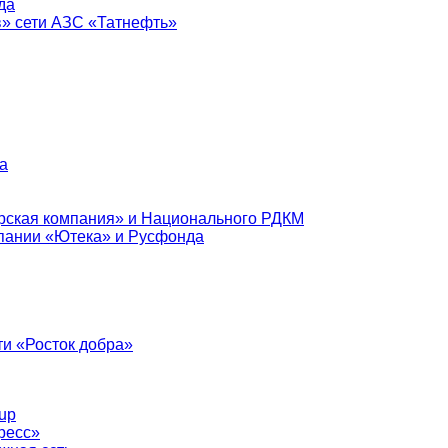
да
в» сети АЗС «Татнефть»
а
рская компания» и Национального РДКМ
пании «Ютека» и Русфонда
и «Росток добра»
up
ресс»