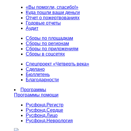
«Вы помогли, спасибо!»
Куда пошли ваши деньги
Отчет о пожертвованиях
Годовые отчеты
Аудит
Сборы по площадкам
Сборы по регионам
Сборы по приложениям
Сборы в соцсетях
Спецпроект «Четверть века»
Сделано
Бюллетень
Благодарности
Программы
Программы помощи
Русфонд.
Регистр
Русфонд.
Сердце
Русфонд.
Лицо
Русфонд.
Неврология