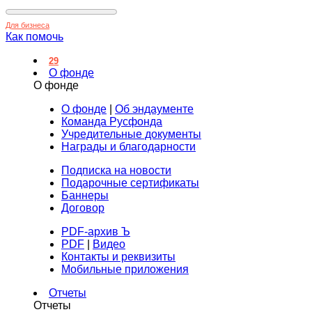
Для бизнеса
Как помочь
29
О фонде
О фонде
О фонде
|
Об эндаументе
Команда Русфонда
Учредительные документы
Награды и благодарности
Подписка на новости
Подарочные сертификаты
Баннеры
Договор
PDF-архив Ъ
PDF
|
Видео
Контакты и реквизиты
Мобильные приложения
Отчеты
Отчеты