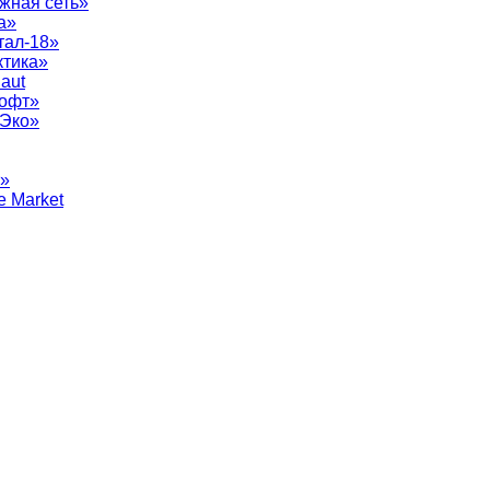
жная сеть»
а»
тал-18»
ктика»
aut
софт»
рЭко»
т»
e Market