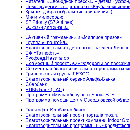
Читатели «Свободной прессы» – детям Русфон
Помощь детям Татарстана от «Клуба чемпионо
Крылья добра («Уральские авиалинии»)
Мили милосердия
S7 Priority (S7 Airlines)
«Сказки для жизни»
«Активный гражданин» и «Миллион призов»
Группа «Трансойл»
Благотворительная деятельность Олега Леонов
БФ «Татнефть»
Русфонд.Навигатор
Совместный проект АО «Федеральная пассажи
Совместная благотворительная программа ком
Транспортная группа FESCO
Благотворительный сервис Альфа-Банка
Сбербанк
РНКБ Банк (ПАО)
Программа «Мультибонус» от Банка ВТБ
Программа помощи детям Свердловской област
Тинькофф. Кэшбэк во благо
Благотворительный проект портала mos.ru
Благотворительный проект компании Indoor Gro
Благотворительные программы ГК «Кредитэксп