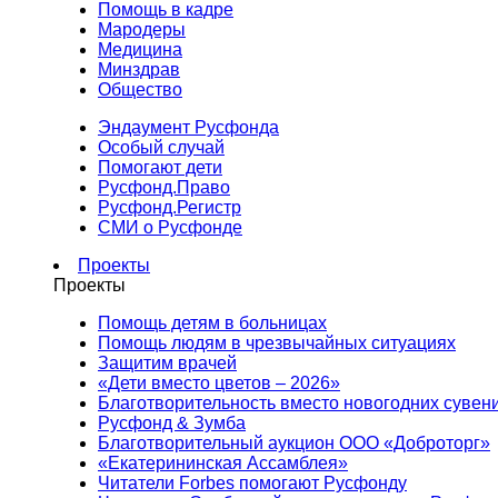
Помощь в кадре
Мародеры
Медицина
Минздрав
Общество
Эндаумент Русфонда
Особый случай
Помогают дети
Русфонд.Право
Русфонд.Регистр
СМИ о Русфонде
Проекты
Проекты
Помощь детям в больницах
Помощь людям в чрезвычайных ситуациях
Защитим врачей
«Дети вместо цветов – 2026»
Благотворительность вместо новогодних сувен
Русфонд & Зумба
Благотворительный аукцион ООО «Доброторг»
«Екатерининская Ассамблея»
Читатели Forbes помогают Русфонду