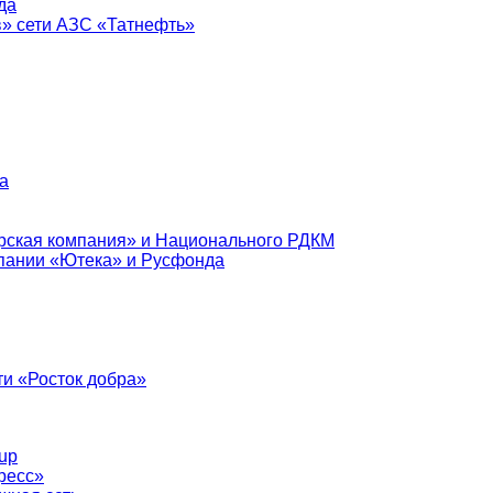
да
в» сети АЗС «Татнефть»
а
рская компания» и Национального РДКМ
пании «Ютека» и Русфонда
и «Росток добра»
up
ресс»