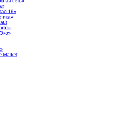
жная сеть»
а»
тал-18»
ктика»
aut
софт»
рЭко»
т»
e Market