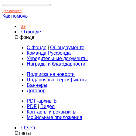
Для бизнеса
Как помочь
29
О фонде
О фонде
О фонде
|
Об эндаументе
Команда Русфонда
Учредительные документы
Награды и благодарности
Подписка на новости
Подарочные сертификаты
Баннеры
Договор
PDF-архив Ъ
PDF
|
Видео
Контакты и реквизиты
Мобильные приложения
Отчеты
Отчеты