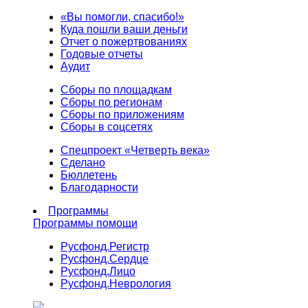
«Вы помогли, спасибо!»
Куда пошли ваши деньги
Отчет о пожертвованиях
Годовые отчеты
Аудит
Сборы по площадкам
Сборы по регионам
Сборы по приложениям
Сборы в соцсетях
Спецпроект «Четверть века»
Сделано
Бюллетень
Благодарности
Программы
Программы помощи
Русфонд.
Регистр
Русфонд.
Сердце
Русфонд.
Лицо
Русфонд.
Неврология