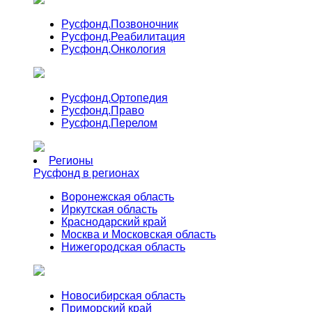
Русфонд.
Позвоночник
Русфонд.
Реабилитация
Русфонд.
Онкология
Русфонд.
Ортопедия
Русфонд.
Право
Русфонд.
Перелом
Регионы
Русфонд в регионах
Воронежская область
Иркутская область
Краснодарский край
Москва и Московская область
Нижегородская область
Новосибирская область
Приморский край