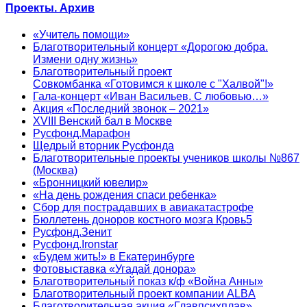
Проекты. Архив
«Учитель помощи»
Благотворительный концерт «Дорогою добра.
Измени одну жизнь»
Благотворительный проект
Совкомбанка «Готовимся к школе с "Халвой"!»
Гала-концерт «Иван Васильев. С любовью…»
Акция «Последний звонок – 2021»
XVIII Венский бал в Москве
Русфонд.Марафон
Щедрый вторник Русфонда
Благотворительные проекты учеников школы №867
(Москва)
«Бронницкий ювелир»
«На день рождения спаси ребенка»
Сбор для пострадавших в авиакатастрофе
Бюллетень доноров костного мозга Кровь5
Русфонд.Зенит
Русфонд.Ironstar
«Будем жить!» в Екатеринбурге
Фотовыставка «Угадай донора»
Благотворительный показ к/ф «Война Анны»
Благотворительный проект компании ALBA
Благотворительная акция «Главпсихплав»