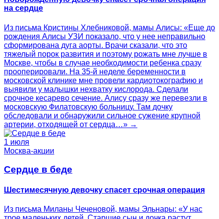
на сердце
Из письма Кристины Хлебниковой, мамы Алисы: «Еще до
рождения Алисы УЗИ показало, что у нее неправильно
сформирована дуга аорты. Врачи сказали, что это
тяжелый порок развития и поэтому рожать мне лучше в
Москве, чтобы в случае необходимости ребенка сразу
прооперировали. На 35-й неделе беременности в
московской клинике мне провели кардиотокографию и
выявили у малышки нехватку кислорода. Сделали
срочное кесарево сечение. Алису сразу же перевезли в
московскую Филатовскую больницу. Там дочку
обследовали и обнаружили сильное сужение крупной
артерии, отходящей от сердца…» →
1 июля
Москва-акции
Сердце в беде
Шестимесячную девочку спасет срочная операция
Из письма Миланы Чеченовой, мамы Эльнары: «У нас
трое маленьких детей. Старшие сын и дочка растут