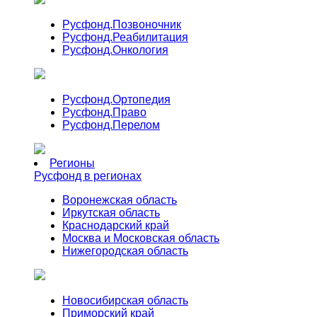
Русфонд.
Позвоночник
Русфонд.
Реабилитация
Русфонд.
Онкология
Русфонд.
Ортопедия
Русфонд.
Право
Русфонд.
Перелом
Регионы
Русфонд в регионах
Воронежская область
Иркутская область
Краснодарский край
Москва и Московская область
Нижегородская область
Новосибирская область
Приморский край