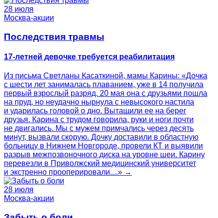
28 июля
Москва-акции
Последствия травмы
17-летней девочке требуется реабилитация
Из письма Светланы Касаткиной, мамы Карины: «Дочка
с шести лет занималась плаванием, уже в 14 получила
первый взрослый разряд. 20 мая она с друзьями пошла
на пруд, но неудачно нырнула с невысокого настила
и ударилась головой о дно. Вытащили ее на берег
друзья. Карина с трудом говорила, руки и ноги почти
не двигались. Мы с мужем примчались через десять
минут, вызвали скорую. Дочку доставили в областную
больницу в Нижнем Новгороде, провели КТ и выявили
разрыв межпозвоночного диска на уровне шеи. Карину
перевезли в Приволжский медицинский университет
и экстренно прооперировали....» →
28 июля
Москва-акции
Забыть о боли