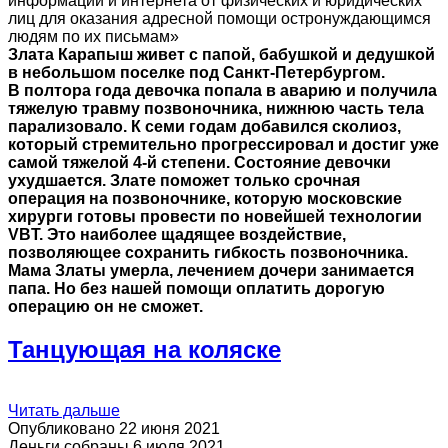
информации и интернета от физических и юридических
лиц для оказания адресной помощи остронуждающимся
людям по их письмам»
Злата Карапыш живет с папой, бабушкой и дедушкой
в небольшом поселке под Санкт-Петербургом.
В полтора года девочка попала в аварию и получила
тяжелую травму позвоночника, нижнюю часть тела
парализовало. К семи годам добавился сколиоз,
который стремительно прогрессировал и достиг уже
самой тяжелой 4-й степени. Состояние девочки
ухудшается. Злате поможет только срочная
операция на позвоночнике, которую московские
хирурги готовы провести по новейшей технологии
VBT
. Это наиболее щадящее воздействие,
позволяющее сохранить гибкость позвоночника.
Мама Златы умерла, лечением дочери занимается
папа. Но без нашей помощи оплатить дорогую
операцию он не сможет.
Танцующая на коляске
Читать дальше
Опубликовано 22 июня 2021
Деньги собраны 6 июля 2021