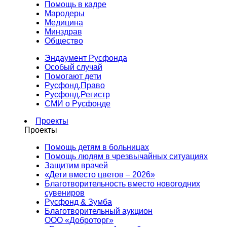
Помощь в кадре
Мародеры
Медицина
Минздрав
Общество
Эндаумент Русфонда
Особый случай
Помогают дети
Русфонд.Право
Русфонд.Регистр
СМИ о Русфонде
Проекты
Проекты
Помощь детям в больницах
Помощь людям в чрезвычайных ситуациях
Защитим врачей
«Дети вместо цветов – 2026»
Благотворительность вместо новогодних
сувениров
Русфонд & Зумба
Благотворительный аукцион
ООО «Доброторг»