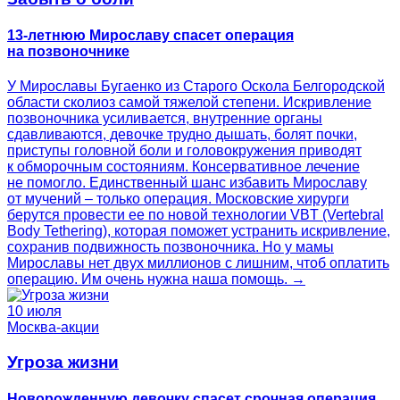
13-летнюю Мирославу спасет операция
на позвоночнике
У Мирославы Бугаенко из Старого Оскола Белгородской
области сколиоз самой тяжелой степени. Искривление
позвоночника усиливается, внутренние органы
сдавливаются, девочке трудно дышать, болят почки,
приступы головной боли и головокружения приводят
к обморочным состояниям. Консервативное лечение
не помогло. Единственный шанс избавить Мирославу
от мучений – только операция. Московские хирурги
берутся провести ее по новой технологии VBT (Vertebral
Body Tethering), которая поможет устранить искривление,
сохранив подвижность позвоночника. Но у мамы
Мирославы нет двух миллионов с лишним, чтоб оплатить
операцию. Им очень нужна наша помощь. →
10 июля
Москва-акции
Угроза жизни
Новорожденную девочку спасет срочная операция