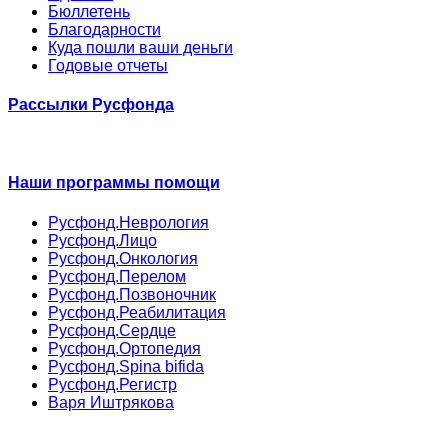
Бюллетень
Благодарности
Куда пошли ваши деньги
Годовые отчеты
Рассылки Русфонда
Наши программы помощи
Русфонд.Неврология
Русфонд.Лицо
Русфонд.Онкология
Русфонд.Перелом
Русфонд.Позвоночник
Русфонд.Реабилитация
Русфонд.Сердце
Русфонд.Ортопедия
Русфонд.Spina bifida
Русфонд.Регистр
Варя Иштрякова