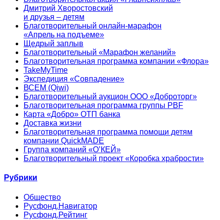
Дмитрий Хворостовский
и друзья – детям
Благотворительный онлайн‑марафон
«Апрель на подъеме»
Щедрый заплыв
Благотворительный «Марафон желаний»
Благотворительная программа компании «Флора»
TakeMyTime
Экспедиция «Совпадение»
ВСЕМ (Qiwi)
Благотворительный аукцион ООО «Доброторг»
Благотворительная программа группы PBF
Карта «Добро» ОТП банка
Доставка жизни
Благотворительная программа помощи детям
компании QuickMADE
Группа компаний «О’КЕЙ»
Благотворительный проект «Коробка храбрости»
Рубрики
Общество
Русфонд.Навигатор
Русфонд.Рейтинг