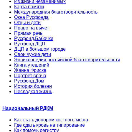
Из жизни незаменимых
Карта памяти
Международная благотворительность
Окна Русфонда
Отцы и дети
Право на вычет
Прямая речь
Русфонд.Бабочки
Русфонд.ДЦП
ДЦП в большом городе
Свои чужие дети
Энциклопедия российской благотворительности
Книга утешений
Жанна Фриске
Портрет врача
Русфонд.Дом
История болезни
Несладкая жизнь
Национальный РДКМ
Как стать донором костного мозга
Где сдать кровь на типирование
Как помочь регистру