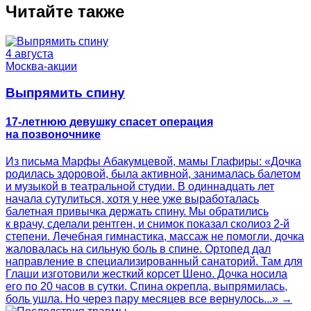
Читайте также
4 августа
Москва-акции
Выпрямить спину
17-летнюю девушку спасет операция
на позвоночнике
Из письма Марфы Абакумцевой, мамы Глафиры: «Дочка
родилась здоровой, была активной, занималась балетом
и музыкой в театральной студии. В одиннадцать лет
начала сутулиться, хотя у нее уже выработалась
балетная привычка держать спину. Мы обратились
к врачу, сделали рентген, и снимок показал сколиоз 2-й
степени. Лечебная гимнастика, массаж не помогли, дочка
жаловалась на сильную боль в спине. Ортопед дал
направление в специализированный санаторий. Там для
Глаши изготовили жесткий корсет Шено. Дочка носила
его по 20 часов в сутки. Спина окрепла, выпрямилась,
боль ушла. Но через пару месяцев все вернулось...» →