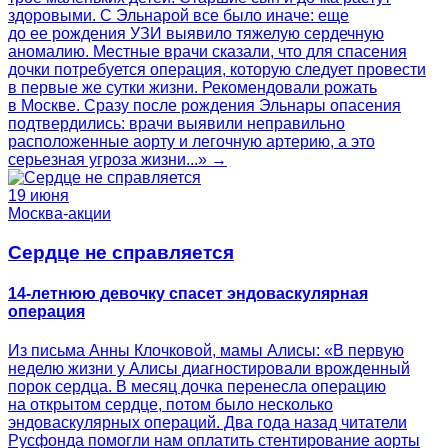
здоровыми. С Эльнарой все было иначе: еще
до ее рождения УЗИ выявило тяжелую сердечную
аномалию. Местные врачи сказали, что для спасения
дочки потребуется операция, которую следует провести
в первые же сутки жизни. Рекомендовали рожать
в Москве. Сразу после рождения Эльнары опасения
подтвердились: врачи выявили неправильно
расположенные аорту и легочную артерию, а это
серьезная угроза жизни...» →
19 июня
Москва-акции
Сердце не справляется
14-летнюю девочку спасет эндоваскулярная
операция
Из письма Анны Клочковой, мамы Алисы: «В первую
неделю жизни у Алисы диагностировали врожденный
порок сердца. В месяц дочка перенесла операцию
на открытом сердце, потом было несколько
эндоваскулярных операций. Два года назад читатели
Русфонда помогли нам оплатить стентирование аорты