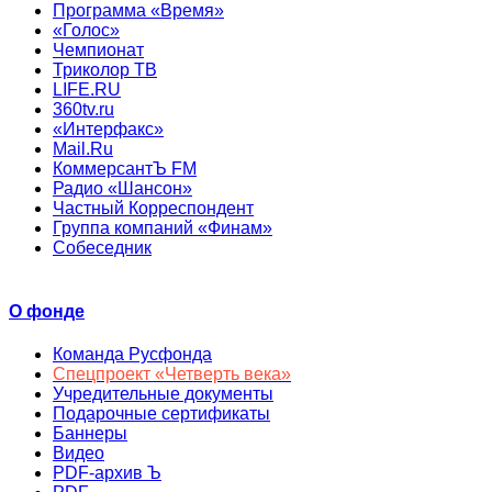
Программа «Время»
«Голос»
Чемпионат
Триколор ТВ
LIFE.RU
360tv.ru
«Интерфакс»
Mail.Ru
КоммерсантЪ FM
Радио «Шансон»
Частный Корреспондент
Группа компаний «Финам»
Собеседник
О фонде
Команда Русфонда
Спецпроект «Четверть века»
Учредительные документы
Подарочные сертификаты
Баннеры
Видео
PDF-архив Ъ