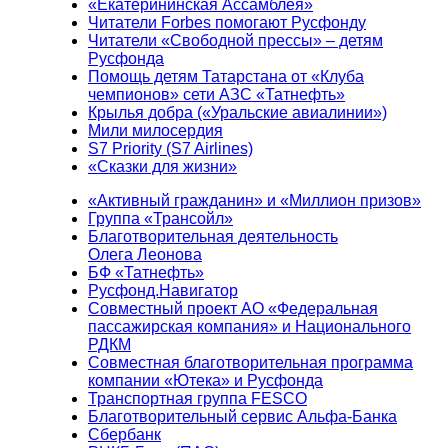
«Екатерининская Ассамблея»
Читатели Forbes помогают Русфонду
Читатели «Свободной прессы» – детям
Русфонда
Помощь детям Татарстана от «Клуба
чемпионов» сети АЗС «Татнефть»
Крылья добра («Уральские авиалинии»)
Мили милосердия
S7 Priority (S7 Airlines)
«Сказки для жизни»
«Активный гражданин» и «Миллион призов»
Группа «Трансойл»
Благотворительная деятельность
Олега Леонова
БФ «Татнефть»
Русфонд.Навигатор
Совместный проект АО «Федеральная
пассажирская компания» и Национального
РДКМ
Совместная благотворительная программа
компании «Ютека» и Русфонда
Транспортная группа FESCO
Благотворительный сервис Альфа-Банка
Сбербанк