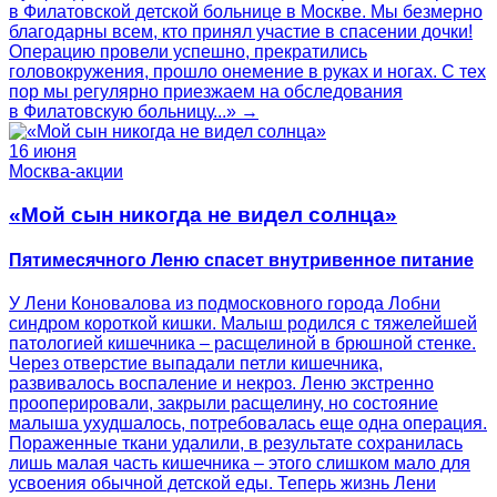
в Филатовской детской больнице в Москве. Мы безмерно
благодарны всем, кто принял участие в спасении дочки!
Операцию провели успешно, прекратились
головокружения, прошло онемение в руках и ногах. С тех
пор мы регулярно приезжаем на обследования
в Филатовскую больницу...» →
16 июня
Москва-акции
«Мой сын никогда не видел солнца»
Пятимесячного Леню спасет внутривенное питание
У Лени Коновалова из подмосковного города Лобни
синдром короткой кишки. Малыш родился с тяжелейшей
патологией кишечника – расщелиной в брюшной стенке.
Через отверстие выпадали петли кишечника,
развивалось воспаление и некроз. Леню экстренно
прооперировали, закрыли расщелину, но состояние
малыша ухудшалось, потребовалась еще одна операция.
Пораженные ткани удалили, в результате сохранилась
лишь малая часть кишечника – этого слишком мало для
усвоения обычной детской еды. Теперь жизнь Лени