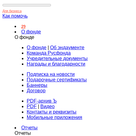
Для бизнеса
Как помочь
29
О фонде
О фонде
О фонде
|
Об эндаументе
Команда Русфонда
Учредительные документы
Награды и благодарности
Подписка на новости
Подарочные сертификаты
Баннеры
Договор
PDF-архив Ъ
PDF
|
Видео
Контакты и реквизиты
Мобильные приложения
Отчеты
Отчеты