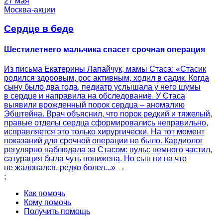
27 мая
Москва-акции
Сердце в беде
Шестилетнего мальчика спасет срочная операция
Из письма Екатерины Лапайчук, мамы Стаса: «Стасик
родился здоровым, рос активным, ходил в садик. Когда
сыну было два года, педиатр услышала у него шумы
в сердце и направила на обследование. У Стаса
выявили врожденный порок сердца – аномалию
Эбштейна. Врач объяснил, что порок редкий и тяжелый,
правые отделы сердца сформировались неправильно,
исправляется это только хирургически. На тот момент
показаний для срочной операции не было. Кардиолог
регулярно наблюдала за Стасом: пульс немного частил,
сатурация была чуть понижена. Но сын ни на что
не жаловался, редко болел...» →
;
Как помочь
Кому помочь
Получить помощь