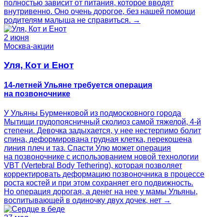
полностью зависит от питания, которое вводят
внутривенно. Оно очень дорогое, без нашей помощи
родителям малыша не справиться. →
2 июня
Москва-акции
Уля, Кот и Енот
14-летней Ульяне требуется операция
на позвоночнике
У Ульяны Бурменковой из подмосковного города
Мытищи грудопоясничный сколиоз самой тяжелой, 4-й
степени. Девочка задыхается, у нее нестерпимо болит
спина, деформирована грудная клетка, перекошена
линия плеч и таз. Спасти Улю может операция
на позвоночнике с использованием новой технологии
VBT (Vertebral Body Tethering), которая позволяет
корректировать деформацию позвоночника в процессе
роста костей и при этом сохраняет его подвижность.
Но операция дорогая, а денег на нее у мамы Ульяны,
воспитывающей в одиночку двух дочек, нет →