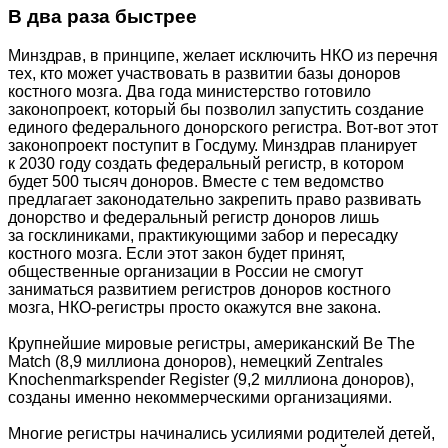
В два раза быстрее
Минздрав, в принципе, желает исключить НКО из перечня
тех, кто может участвовать в развитии базы доноров
костного мозга. Два года министерство готовило
законопроект, который бы позволил запустить создание
единого федерального донорского регистра. Вот-вот этот
законопроект поступит в Госдуму. Минздрав планирует
к 2030 году создать федеральный регистр, в котором
будет 500 тысяч доноров. Вместе с тем ведомство
предлагает законодательно закрепить право развивать
донорство и федеральный регистр доноров лишь
за госклиниками, практикующими забор и пересадку
костного мозга. Если этот закон будет принят,
общественные организации в России не смогут
заниматься развитием регистров доноров костного
мозга, НКО-регистры просто окажутся вне закона.
Крупнейшие мировые регистры, американский Be The
Match (8,9 миллиона доноров), немецкий Zentrales
Knochenmarkspender Register (9,2 миллиона доноров),
созданы именно некоммерческими организациями.
Многие регистры начинались усилиями родителей детей,