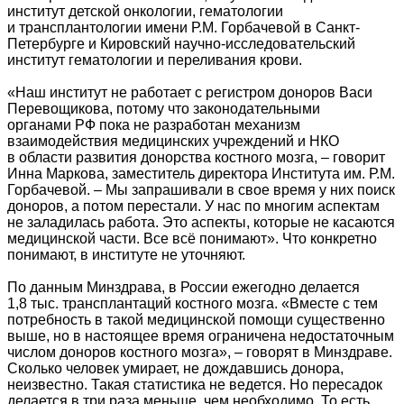
институт детской онкологии, гематологии
и трансплантологии имени Р.М. Горбачевой в Санкт-
Петербурге и Кировский научно-исследовательский
институт гематологии и переливания крови.
«Наш институт не работает с регистром доноров Васи
Перевощикова, потому что законодательными
органами РФ пока не разработан механизм
взаимодействия медицинских учреждений и НКО
в области развития донорства костного мозга, – говорит
Инна Маркова, заместитель директора Института им. Р.М.
Горбачевой. – Мы запрашивали в свое время у них поиск
доноров, а потом перестали. У нас по многим аспектам
не заладилась работа. Это аспекты, которые не касаются
медицинской части. Все всё понимают». Что конкретно
понимают, в институте не уточняют.
По данным Минздрава, в России ежегодно делается
1,8 тыс. трансплантаций костного мозга. «Вместе с тем
потребность в такой медицинской помощи существенно
выше, но в настоящее время ограничена недостаточным
числом доноров костного мозга», – говорят в Минздраве.
Сколько человек умирает, не дождавшись донора,
неизвестно. Такая статистика не ведется. Но пересадок
делается в три раза меньше, чем необходимо. То есть