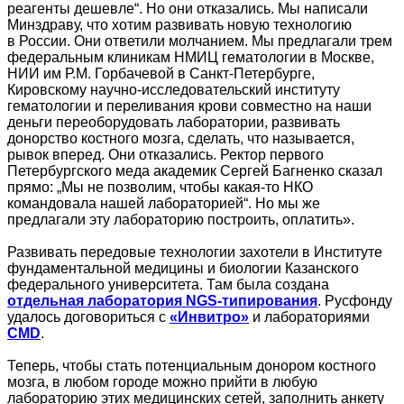
реагенты дешевле“. Но они отказались. Мы написали
Минздраву, что хотим развивать новую технологию
в России. Они ответили молчанием. Мы предлагали трем
федеральным клиникам НМИЦ гематологии в Москве,
НИИ им Р.М. Горбачевой в Санкт-Петербурге,
Кировскому научно‑исследовательский институту
гематологии и переливания крови совместно на наши
деньги переоборудовать лаборатории, развивать
донорство костного мозга, сделать, что называется,
рывок вперед. Они отказались. Ректор первого
Петербургского меда академик Сергей Багненко сказал
прямо: „Мы не позволим, чтобы какая-то НКО
командовала нашей лабораторией“. Но мы же
предлагали эту лабораторию построить, оплатить».
Развивать передовые технологии захотели в Институте
фундаментальной медицины и биологии Казанского
федерального университета. Там была создана
отдельная лаборатория NGS-типирования
. Русфонду
удалось договориться с
«Инвитро»
и лабораториями
СMD
.
Теперь, чтобы стать потенциальным донором костного
мозга, в любом городе можно прийти в любую
лабораторию этих медицинских сетей, заполнить анкету