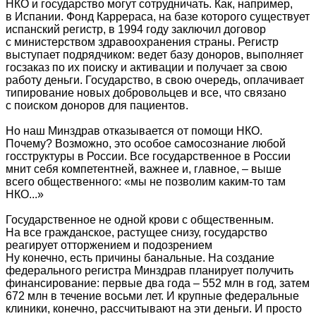
НКО и государство могут сотрудничать. Как, например,
в Испании. Фонд Каррераса, на базе которого существует
испанский регистр, в 1994 году заключил договор
с министерством здравоохранения страны. Регистр
выступает подрядчиком: ведет базу доноров, выполняет
госзаказ по их поиску и активации и получает за свою
работу деньги. Государство, в свою очередь, оплачивает
типирование новых добровольцев и все, что связано
с поиском доноров для пациентов.
Но наш Минздрав отказывается от помощи НКО.
Почему? Возможно, это особое самосознание любой
госструктуры в России. Все государственное в России
мнит себя компетентней, важнее и, главное, – выше
всего общественного: «мы не позволим каким-то там
НКО...»
Государственное не одной крови с общественным.
На все гражданское, растущее снизу, государство
реагирует отторжением и подозрением
Ну конечно, есть причины банальные. На создание
федерального регистра Минздрав планирует получить
финансирование: первые два года – 552 млн в год, затем
672 млн в течение восьми лет. И крупные федеральные
клиники, конечно, рассчитывают на эти деньги. И просто