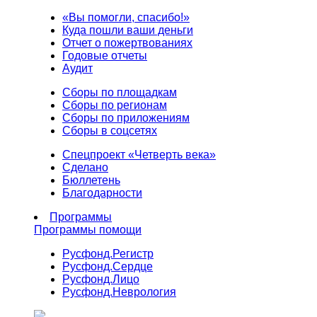
«Вы помогли, спасибо!»
Куда пошли ваши деньги
Отчет о пожертвованиях
Годовые отчеты
Аудит
Сборы по площадкам
Сборы по регионам
Сборы по приложениям
Сборы в соцсетях
Спецпроект «Четверть века»
Сделано
Бюллетень
Благодарности
Программы
Программы помощи
Русфонд.
Регистр
Русфонд.
Сердце
Русфонд.
Лицо
Русфонд.
Неврология