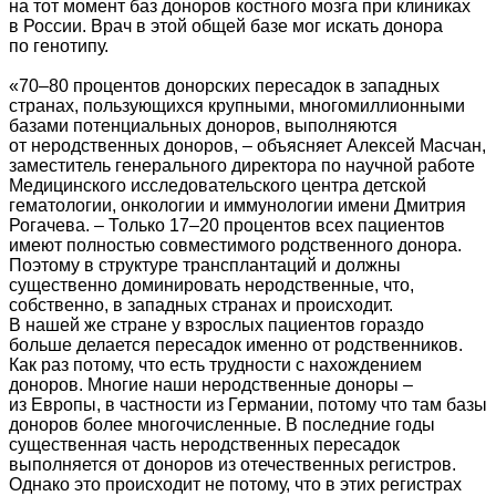
на тот момент баз доноров костного мозга при клиниках
в России. Врач в этой общей базе мог искать донора
по генотипу.
«70–80 процентов донорских пересадок в западных
странах, пользующихся крупными, многомиллионными
базами потенциальных доноров, выполняются
от неродственных доноров, – объясняет Алексей Масчан,
заместитель генерального директора по научной работе
Медицинского исследовательского центра детской
гематологии, онкологии и иммунологии имени Дмитрия
Рогачева. – Только 17–20 процентов всех пациентов
имеют полностью совместимого родственного донора.
Поэтому в структуре трансплантаций и должны
существенно доминировать неродственные, что,
собственно, в западных странах и происходит.
В нашей же стране у взрослых пациентов гораздо
больше делается пересадок именно от родственников.
Как раз потому, что есть трудности с нахождением
доноров. Многие наши неродственные доноры –
из Европы, в частности из Германии, потому что там базы
доноров более многочисленные. В последние годы
существенная часть неродственных пересадок
выполняется от доноров из отечественных регистров.
Однако это происходит не потому, что в этих регистрах