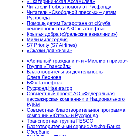
«Екатерининская Ассамблея»
Читатели Forbes помогают Русфонду
Читатели «Свободной прессы» – детям
Русфонда
Помощь детям Татарстана от «Клуба
чемпионов» сети АЗС «Татнефть»
Крылья добра («Уральские авиалинии»)
Мили милосердия
S7 Priority (S7 Airlines)
«Сказки для жизни»
«Активный гражданин» и «Миллион призов»
Группа «Трансойл»
Благотворительная деятельность
Олега Леонова
БФ «Татнефть»
Русфонд.Навигатор
Совместный проект АО «Федеральная
пассажирская компания» и Национального
РДКМ
Совместная благотворительная программа
компании «Ютека» и Русфонда
Транспортная группа FESCO
Благотворительный сервис Альфа-Банка
Сбербанк