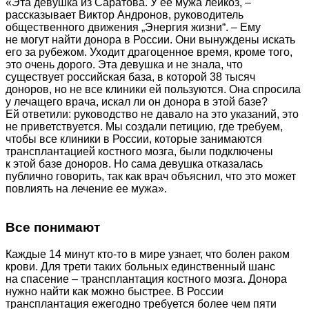
«Эта девушка из Саратова. У ее мужа лейкоз, –
рассказывает Виктор Андронов, руководитель
общественного движения „Энергия жизни“. – Ему
не могут найти донора в России. Они вынуждены искать
его за рубежом. Уходит драгоценное время, кроме того,
это очень дорого. Эта девушка и не знала, что
существует российская база, в которой 38 тысяч
доноров, но не все клиники ей пользуются. Она спросила
у лечащего врача, искал ли он донора в этой базе?
Ей ответили: руководство не давало на это указаний, это
не приветствуется. Мы создали петицию, где требуем,
чтобы все клиники в России, которые занимаются
трансплантацией костного мозга, были подключены
к этой базе доноров. Но сама девушка отказалась
публично говорить, так как врач объяснил, что это может
повлиять на лечение ее мужа».
Все понимают
Каждые 14 минут кто-то в мире узнает, что болен раком
крови. Для трети таких больных единственный шанс
на спасение – трансплантация костного мозга. Донора
нужно найти как можно быстрее. В России
трансплантация ежегодно требуется более чем пяти