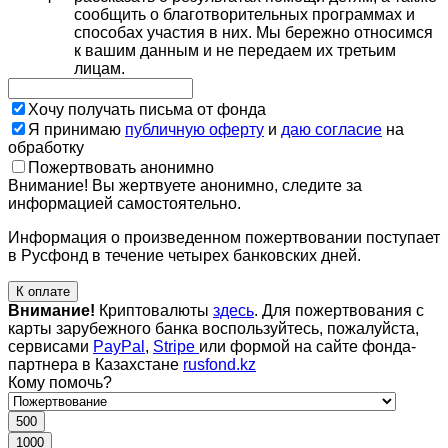
сообщить о благотворительных программах и
способах участия в них. Мы бережно относимся
к вашим данным и не передаем их третьим
лицам.
Хочу получать письма от фонда
Я принимаю
публичную оферту
и
даю согласие
на
обработку
Пожертвовать анонимно
Внимание! Вы жертвуете анонимно, следите за
информацией самостоятельно.
Информация о произведенном пожертвовании поступает
в Русфонд в течение четырех банковских дней.
К оплате
Внимание!
Криптовалюты
здесь
. Для пожертвования с
карты зарубежного банка воспользуйтесь, пожалуйста,
сервисами
PayPal
,
Stripe
или формой на сайте фонда-
партнера в Казахстане
rusfond.kz
Кому помочь?
500
1000