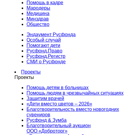
Помощь в кадре
Мародеры
Медицина
Минздрав
Общество
Эндаумент Русфонда
Особый случай
Помогают дети
Русфонд.Право
Русфонд.Регистр
СМИ о Русфонде
Проекты
Проекты
Помощь детям в больницах
Помощь людям в чрезвычайных ситуациях
Защитим врачей
«Дети вместо цветов – 2026»
Благотворительность вместо новогодних
сувениров
Русфонд & Зумба
Благотворительный аукцион
ООО «Доброторг»