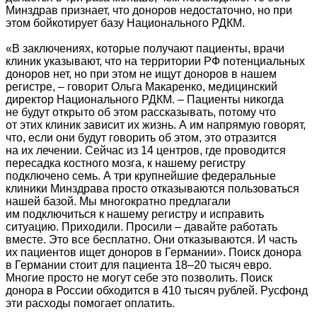
Минздрав признает, что доноров недостаточно, но при
этом бойкотирует базу Национального РДКМ.
«В заключениях, которые получают пациенты, врачи
клиник указывают, что на территории РФ потенциальных
доноров нет, но при этом не ищут доноров в нашем
регистре, – говорит Ольга Макаренко, медицинский
директор Национального РДКМ. – Пациенты никогда
не будут открыто об этом рассказывать, потому что
от этих клиник зависит их жизнь. А им напрямую говорят,
что, если они будут говорить об этом, это отразится
на их лечении. Сейчас из 14 центров, где проводится
пересадка костного мозга, к нашему регистру
подключено семь. А три крупнейшие федеральные
клиники Минздрава просто отказываются пользоваться
нашей базой. Мы многократно предлагали
им подключиться к нашему регистру и исправить
ситуацию. Приходили. Просили – давайте работать
вместе. Это все бесплатно. Они отказываются. И часть
их пациентов ищет доноров в Германии». Поиск донора
в Германии стоит для пациента 18–20 тысяч евро.
Многие просто не могут себе это позволить. Поиск
донора в России обходится в 410 тысяч рублей. Русфонд
эти расходы помогает оплатить.