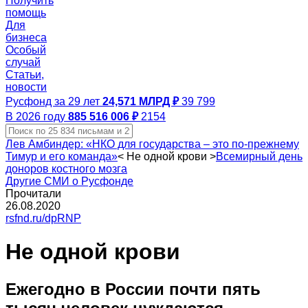
Получить
помощь
Для
бизнеса
Особый
случай
Статьи,
новости
Русфонд за 29 лет
24,571 МЛРД ₽
39 799
В 2026 году
885 516 006 ₽
2154
Лев Амбиндер: «НКО для государства – это по‑прежнему
Тимур и его команда»
<
Не одной крови
>
Всемирный день
доноров костного мозга
Другие СМИ о Русфонде
Прочитали
26.08.2020
rsfnd.ru/dpRNP
Не одной крови
Ежегодно в России почти пять