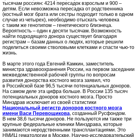
тысячам россиян: 4214 пересадок взрослым и 900 –
детям. Если невозможна пересадка от родственника
(костный мозг брата или сестры подходит только в одном
случае из четырех), необходимо отыскать человека
с таким же генотипом – генетического близнеца.
Вероятность – один к десяти тысячам. Возможность
найти подходящего донора существует благодаря
регистрам – базам данных о людях, которые решили
поделиться своими стволовыми клетками и спасти чью-то
жизнь.
В марте этого года Евгений Камкин, заместитель
министра здравоохранения России, на первом заседании
межведомственной рабочей группы по вопросам
развития донорства костного мозга заявил, что
в Российской базе 96,5 тысячи потенциальных доноров.
На самом деле эта цифра больше. В России 135 тысяч
потенциальных доноров костного мозга. Просто
Минздрав исключает из своей статистики
Национальный регистр доноров костного мозга
имени Васи Перевощикова
, созданный Русфондом.
В нем 38,6 тысячи доноров. Не пользуются им также три
крупные федеральные клиники Минздрава, которые
занимаются неродственными трансплантациями. Это
НМИЦ гематологии в Москве, Научно-исследовательский