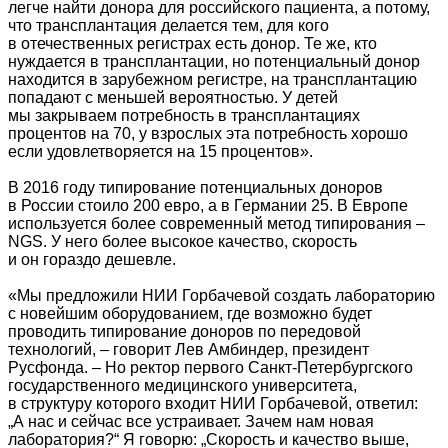
легче найти донора для российского пациента, а потому,
что трансплантация делается тем, для кого
в отечественных регистрах есть донор. Те же, кто
нуждается в трансплантации, но потенциальный донор
находится в зарубежном регистре, на трансплантацию
попадают с меньшей вероятностью. У детей
мы закрываем потребность в трансплантациях
процентов на 70, у взрослых эта потребность хорошо
если удовлетворяется на 15 процентов».
В 2016 году типирование потенциальных доноров
в России стоило 200 евро, а в Германии 25. В Европе
используется более современный метод типирования –
NGS. У него более высокое качество, скорость
и он гораздо дешевле.
«Мы предложили НИИ Горбачевой создать лабораторию
с новейшим оборудованием, где возможно будет
проводить типирование доноров по передовой
технологий, – говорит Лев Амбиндер, президент
Русфонда. – Но ректор первого Санкт-Петербургского
государственного медицинского университета,
в структуру которого входит НИИ Горбачевой, ответил:
„А нас и сейчас все устраивает. Зачем нам новая
лаборатория?“ Я говорю: „Скорость и качество выше,