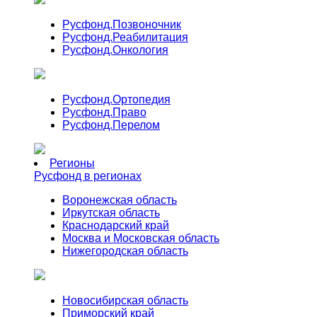
Русфонд.
Позвоночник
Русфонд.
Реабилитация
Русфонд.
Онкология
Русфонд.
Ортопедия
Русфонд.
Право
Русфонд.
Перелом
Регионы
Русфонд в регионах
Воронежская область
Иркутская область
Краснодарский край
Москва и Московская область
Нижегородская область
Новосибирская область
Приморский край