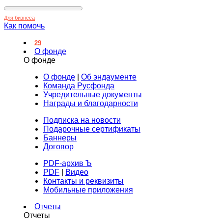
Для бизнеса
Как помочь
29
О фонде
О фонде
О фонде
|
Об эндаументе
Команда Русфонда
Учредительные документы
Награды и благодарности
Подписка на новости
Подарочные сертификаты
Баннеры
Договор
PDF-архив Ъ
PDF
|
Видео
Контакты и реквизиты
Мобильные приложения
Отчеты
Отчеты