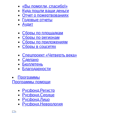
«Вы помогли, спасибо!»
Куда пошли ваши деньги
Отчет о пожертвованиях
Годовые отчеты
Аудит
Сборы по площадкам
Сборы по регионам
Сборы по приложениям
Сборы в соцсетях
Спецпроект «Четверть века»
Сделано
Бюллетень
Благодарности
Программы
Программы помощи
Русфонд.
Регистр
Русфонд.
Сердце
Русфонд.
Лицо
Русфонд.
Неврология