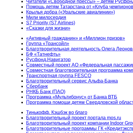
Читатели «Свободной прессы» – детям Русфон
Помощь детям Татарстана от «Клуба чемпионо
Крылья добра («Уральские авиалинии»)
Мили милосердия
S7 Priority (S7 Airlines)
«Сказки для жизни»
«Активный гражданин» и «Миллион призов»
Группа «Трансойл»
Благотворительная деятельность Олега Леонов
БФ «Татнефть»
Русфонд.Навигатор
Совместный проект АО «Федеральная пассажи
Совместная благотворительная программа ком
Транспортная группа FESCO
Благотворительный сервис Альфа-Банка
Сбербанк
РНКБ Банк (ПАО)
Программа «Мультибонус» от Банка ВТБ
Программа помощи детям Свердловской област
Тинькофф. Кэшбэк во благо
Благотворительный проект портала mos.ru
Благотворительный проект компании Indoor Gro
Благотворительные программы ГК «Кредитэксп