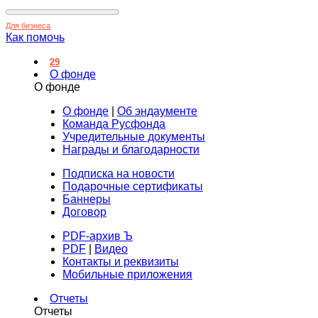
Для бизнеса
Как помочь
29
О фонде
О фонде
О фонде
|
Об эндаументе
Команда Русфонда
Учредительные документы
Награды и благодарности
Подписка на новости
Подарочные сертификаты
Баннеры
Договор
PDF-архив Ъ
PDF
|
Видео
Контакты и реквизиты
Мобильные приложения
Отчеты
Отчеты