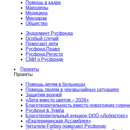
Помощь в кадре
Мародеры
Медицина
Минздрав
Общество
Эндаумент Русфонда
Особый случай
Помогают дети
Русфонд.Право
Русфонд.Регистр
СМИ о Русфонде
Проекты
Проекты
Помощь детям в больницах
Помощь людям в чрезвычайных ситуациях
Защитим врачей
«Дети вместо цветов – 2026»
Благотворительность вместо новогодних сувен
Русфонд & Зумба
Благотворительный аукцион ООО «Доброторг»
«Екатерининская Ассамблея»
Читатели Forbes помогают Русфонду