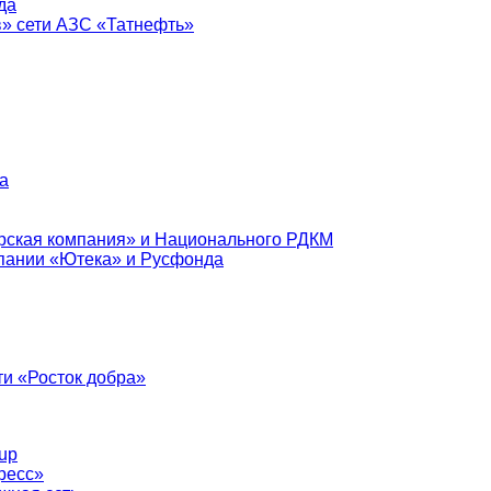
да
в» сети АЗС «Татнефть»
а
рская компания» и Национального РДКМ
пании «Ютека» и Русфонда
и «Росток добра»
up
ресс»