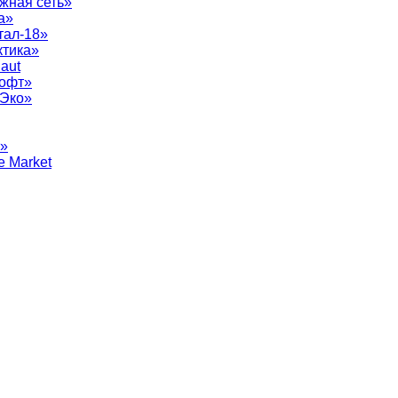
жная сеть»
а»
тал-18»
ктика»
aut
софт»
рЭко»
т»
e Market