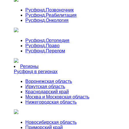
Русфонд.
Позвоночник
Русфонд.
Реабилитация
Русфонд.
Онкология
Русфонд.
Ортопедия
Русфонд.
Право
Русфонд.
Перелом
Регионы
Русфонд в регионах
Воронежская область
Иркутская область
Краснодарский край
Москва и Московская область
Нижегородская область
Новосибирская область
Приморский край