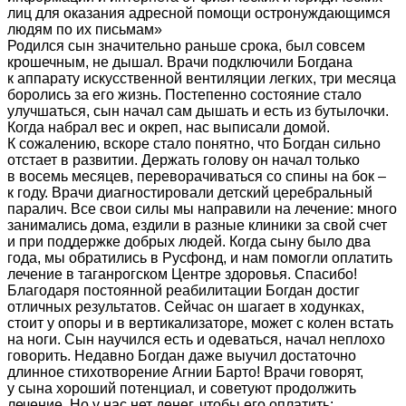
лиц для оказания адресной помощи остронуждающимся
людям по их письмам»
Родился сын значительно раньше срока, был совсем
крошечным, не дышал. Врачи подключили Богдана
к аппарату искусственной вентиляции легких, три месяца
боролись за его жизнь. Постепенно состояние стало
улучшаться, сын начал сам дышать и есть из бутылочки.
Когда набрал вес и окреп, нас выписали домой.
К сожалению, вскоре стало понятно, что Богдан сильно
отстает в развитии. Держать голову он начал только
в восемь месяцев, переворачиваться со спины на бок –
к году. Врачи диагностировали детский церебральный
паралич. Все свои силы мы направили на лечение: много
занимались дома, ездили в разные клиники за свой счет
и при поддержке добрых людей. Когда сыну было два
года, мы обратились в Русфонд, и нам помогли оплатить
лечение в таганрогском Центре здоровья. Спасибо!
Благодаря постоянной реабилитации Богдан достиг
отличных результатов. Сейчас он шагает в ходунках,
стоит у опоры и в вертикализаторе, может с колен встать
на ноги. Сын научился есть и одеваться, начал неплохо
говорить. Недавно Богдан даже выучил достаточно
длинное стихотворение Агнии Барто! Врачи говорят,
у сына хороший потенциал, и советуют продолжить
лечение. Но у нас нет денег, чтобы его оплатить: