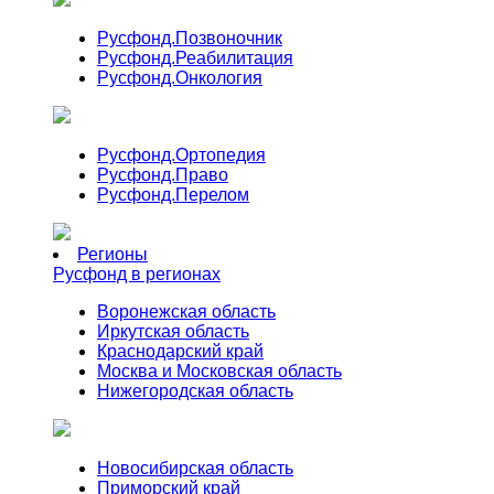
Русфонд.
Позвоночник
Русфонд.
Реабилитация
Русфонд.
Онкология
Русфонд.
Ортопедия
Русфонд.
Право
Русфонд.
Перелом
Регионы
Русфонд в регионах
Воронежская область
Иркутская область
Краснодарский край
Москва и Московская область
Нижегородская область
Новосибирская область
Приморский край