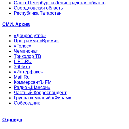
Санкт-Петербург и Ленинградская область
Свердловская область
Республика Татарстан
СМИ. Архив
«Доброе утро»
Программа «Время»
«Голос»
Чемпионат
Триколор ТВ
LIFE.RU
360tv.ru
«Интерфакс»
Mail.Ru
КоммерсантЪ FM
Радио «Шансон»
Частный Корреспондент
Группа компаний «Финам»
Собеседник
О фонде