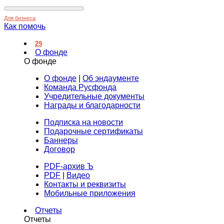
Для бизнеса
Как помочь
29
О фонде
О фонде
О фонде
|
Об эндаументе
Команда Русфонда
Учредительные документы
Награды и благодарности
Подписка на новости
Подарочные сертификаты
Баннеры
Договор
PDF-архив Ъ
PDF
|
Видео
Контакты и реквизиты
Мобильные приложения
Отчеты
Отчеты