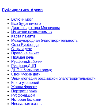
Публицистика. Архив
Включи мозг
Все будет ничего
Диагноз доктора Мясникова
Из жизни незаменимых
Карта памяти
Международная благотворительность
Окна Русфонда
Отцы и дети
Право на вычет
Прямая речь
Русфонд.Бабочки
Русфонд.ДЦП
ДЦП в большом городе
Свои чужие дети
Энциклопедия российской благотворительности
Книга утешений
Жанна Фриске
Портрет врача
Русфонд.Дом
История болезни
Несладкая жизнь