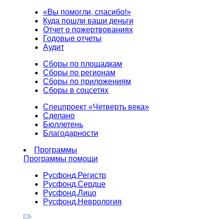
«Вы помогли, спасибо!»
Куда пошли ваши деньги
Отчет о пожертвованиях
Годовые отчеты
Аудит
Сборы по площадкам
Сборы по регионам
Сборы по приложениям
Сборы в соцсетях
Спецпроект «Четверть века»
Сделано
Бюллетень
Благодарности
Программы
Программы помощи
Русфонд.
Регистр
Русфонд.
Сердце
Русфонд.
Лицо
Русфонд.
Неврология