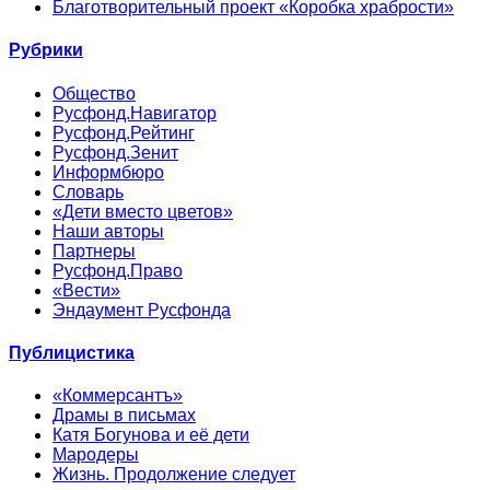
Благотворительный проект «Коробка храбрости»
Рубрики
Общество
Русфонд.Навигатор
Русфонд.Рейтинг
Русфонд.Зенит
Информбюро
Словарь
«Дети вместо цветов»
Наши авторы
Партнеры
Русфонд.Право
«Вести»
Эндаумент Русфонда
Публицистика
«Коммерсантъ»
Драмы в письмах
Катя Богунова и её дети
Мародеры
Жизнь. Продолжение следует