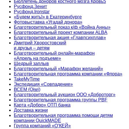
Бюллетень доноров костного мозга Кровь5
Русфонд.Зенит
Русфонд.Ironstar
«Будем жить!» в Екатеринбурге
Фотовыставка «Угадай донора»
Благотворительный показ к/ф «Война Анны»
Благотворительный проект компании ALBA
Благотворительная акция «Главпсихплав»
Дмитрий Хворостовский
и друзья – детям
Благотворительный онлайн‑марафон
«Апрель на подъеме»
Щедрый заплыв
Благотворительный «Марафон желаний»
Благотворительная программа компании «Флора»
TakeMyTime
Экспедиция «Совпадение»
ВСЕМ (Qiwi)
Благотворительный аукцион ООО «Доброторг»
Благотворительная программа группы PBF
Карта «Добро» ОТП банка
Доставка жизни
Благотворительная программа помощи детям
компании QuickMADE
Группа компаний «О’КЕЙ»