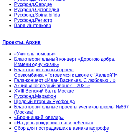
Русфонд.Сердце
Русфонд.Ортопедия
Русфонд.Spina bifida
Русфонд.Регистр
Варя Иштрякова
Проекты. Архив
«Учитель помощи»
Благотворительный концерт «Дорогою добра.
Измени одну жизнь»
Благотворительный проект
Совкомбанка «Готовимся к школе с "Халвой"!»
Гала-концерт «Иван Васильев. С любовью…»
Акция «Последний звонок – 2021»
XVIII Венский бал в Москве
Русфонд.Марафон
Щедрый вторник Русфонда
Благотворительные проекты учеников школы №867
(Москва)
«Бронницкий ювелир»
«На день рождения спаси ребенка»
Сбор для пострадавших в авиакатастрофе