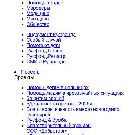
Помощь в кадре
Мародеры
Медицина
Минздрав
Общество
Эндаумент Русфонда
Особый случай
Помогают дети
Русфонд.Право
Русфонд.Регистр
СМИ о Русфонде
Проекты
Проекты
Помощь детям в больницах
Помощь людям в чрезвычайных ситуациях
Защитим врачей
«Дети вместо цветов – 2026»
Благотворительность вместо новогодних
сувениров
Русфонд & Зумба
Благотворительный аукцион
ООО «Доброторг»