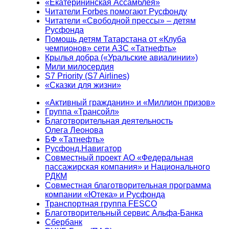
«Екатерининская Ассамблея»
Читатели Forbes помогают Русфонду
Читатели «Свободной прессы» – детям
Русфонда
Помощь детям Татарстана от «Клуба
чемпионов» сети АЗС «Татнефть»
Крылья добра («Уральские авиалинии»)
Мили милосердия
S7 Priority (S7 Airlines)
«Сказки для жизни»
«Активный гражданин» и «Миллион призов»
Группа «Трансойл»
Благотворительная деятельность
Олега Леонова
БФ «Татнефть»
Русфонд.Навигатор
Совместный проект АО «Федеральная
пассажирская компания» и Национального
РДКМ
Совместная благотворительная программа
компании «Ютека» и Русфонда
Транспортная группа FESCO
Благотворительный сервис Альфа-Банка
Сбербанк