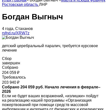
Илья Грабчак
<
Богдан Выгныч
>
Марта и Ксюша Франчук
Ростовская область
ЛНР
Богдан Выгныч
4 года, Стаханов
rsfnd.ru/XRW7z
детский церебральный паралич, требуется курсовое
лечение
Сбор
завершен
Собрано
204 059 ₽
Требовалось
203 940 ₽
Собрано 204 059 руб. Начало лечения в феврале–
2026
Если не будет ваших возражений, «излишки» пойдут
на реализацию нашей программы «Организация
пожертвований при помощи средств массовой
информации и интернета от физических и юридических