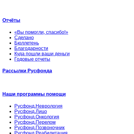
Отчёты
«Вы помогли, спасибо!»
Сделано
Бюллетень
Благодарности
Куда пошли ваши деньги
Годовые отчеты
Рассылки Русфонда
Наши программы помощи
Русфонд.Неврология
Русфонд.Лицо
Русфонд.Онкология
Русфонд.Перелом
Русфонд.Позвоночник
Русфонд.Реабилитация